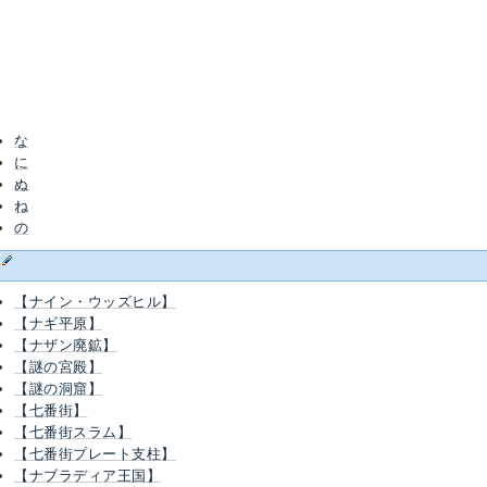
な
に
ぬ
ね
の
な
【ナイン・ウッズヒル】
【ナギ平原】
【ナザン廃鉱】
【謎の宮殿】
【謎の洞窟】
【七番街】
【七番街スラム】
【七番街プレート支柱】
【ナブラディア王国】