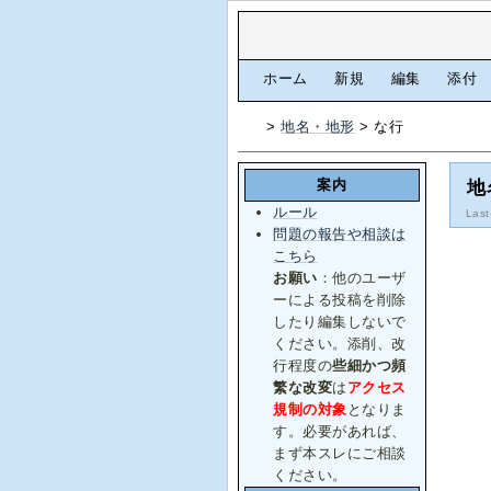
[
ホーム
|
新規
|
編集
|
添付
>
地名・地形
> な行
案内
地
ルール
Last
問題の報告や相談は
こちら
お願い
：他のユーザ
ーによる投稿を削除
したり編集しないで
ください。添削、改
行程度の
些細かつ頻
繁な改変
は
アクセス
規制の対象
となりま
す。必要があれば、
まず本スレにご相談
ください。