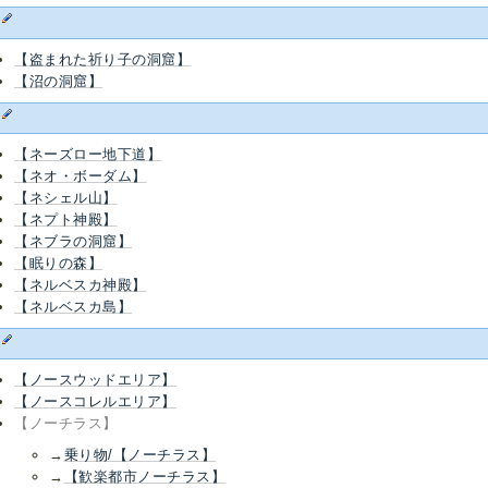
ぬ
【盗まれた祈り子の洞窟】
【沼の洞窟】
ね
【ネーズロー地下道】
【ネオ・ボーダム】
【ネシェル山】
【ネプト神殿】
【ネブラの洞窟】
【眠りの森】
【ネルベスカ神殿】
【ネルベスカ島】
の
【ノースウッドエリア】
【ノースコレルエリア】
【ノーチラス】
→
乗り物/【ノーチラス】
→
【歓楽都市ノーチラス】