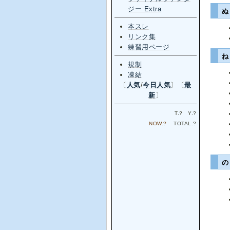
ジー Extra
本スレ
リンク集
練習用ページ
規制
凍結
〔
人気
/
今日人気
〕〔
最
新
〕
T.
?
Y.
?
NOW.
?
TOTAL.
?