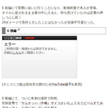
6 前編にて実際に会いに行くことになり、動画終盤で本人が登場。
ネイルに促されるまま家の中に入ると、待ち受けていたのは定番の押
しつぶし罠！
24ダメージで意外と大したことはなかったが全滅不可避だった。
6 後編
(※ニコニコ版は現在非公開のため
YouTube版
を参照)
6 後編にて、ついに本来の場所で対峙。
先制攻撃で「
ヤムチッハ（中略）サイコさいちょうろうビームすてみ
アタック！
」を繰り出しデンデを殺す。