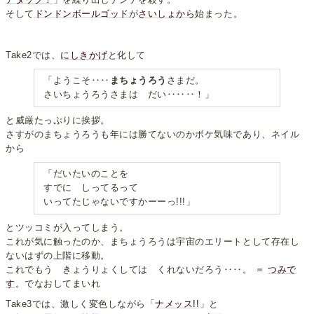
そして
ドンドンボールゴッド
が
さいしょから
始まった。
Take2では、
にしきかげ
と化して
「ようこそ‥‥
まちょうろう
さまだ。
さいちょうろうさまは だい‥‥‥！」
と威厳たっぷりに挨拶。
さすがのまちょうろうも年には勝てないのかボケ気味であり、ネイル
から
「だいたいのことを
すでに しってるって
いってたじゃないですかーーっ!!!」
とツッコミが入ってしまう。
これが気に触ったのか、まちょうろうは宇宙のエリートとして存在し
ないはずの上階に移動。
これでもう きょうりょくしては くれないだろう‥‥。 ＝
つみで
す
。でなおしてまいれ
Take3では、激しく変色しながら「
ナメッス!!
」と