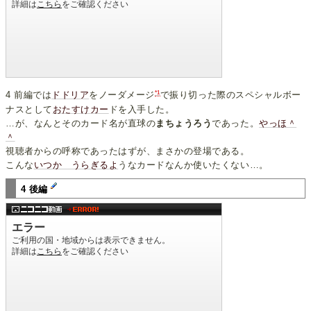
*1
4 前編では
ドドリア
をノーダメージ
で振り切った際のスペシャルボー
ナスとして
おたすけカー
ドを入手した。
…が、なんとそのカード名が直球の
まちょうろう
であった。
やっほ＾
＾
視聴者からの呼称であったはずが、まさかの登場である。
こんな
いつか うらぎるよ
うなカードなんか使いたくない…。
4 後編