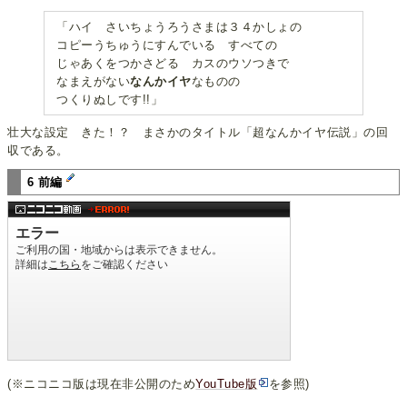
「ハイ さいちょうろうさまは３４かしょの
コピーうちゅうにすんでいる すべての
じゃあくをつかさどる カスのウソつきで
なまえがない
なんかイヤ
なものの
つくりぬしです!!」
壮大な設定 きた！？ まさかのタイトル「超なんかイヤ伝説」の回
収である。
6 前編
(※ニコニコ版は現在非公開のため
YouTube版
を参照)