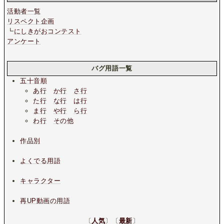
活動者一覧
リスペクト企画
┗
にしきがおコンテスト
アンケート
バグ用語一覧
五十音順
あ行
か行
さ行
た行
な行
は行
ま行
や行
ら行
わ行
その他
作品別
よくでる用語
キャラクター
再UP動画の用語
〔
人気
〕〔
最新
〕