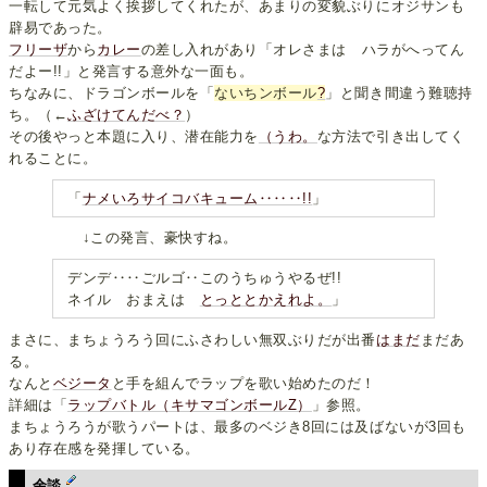
一転して元気よく挨拶してくれたが、あまりの変貌ぶりにオジサンも
辟易であった。
フリーザ
から
カレー
の差し入れがあり「オレさまは ハラがへってん
だよー!!」と発言する意外な一面も。
ちなみに、ドラゴンボールを「
ないちンボール
?
」と聞き間違う難聴持
ち。（←
ふざけてんだべ？
）
その後やっと本題に入り、潜在能力を
（うわ。
な方法で引き出してく
れることに。
「
ナメいろサイコバキューム‥‥‥!!
」
↓この発言、豪快すね。
デンデ‥‥ごルゴ‥このうちゅうやるぜ!!
ネイル おまえは
とっととかえれよ。
」
まさに、まちょうろう回にふさわしい無双ぶりだが出番
はまだ
まだあ
る。
なんと
ベジータ
と手を組んでラップを歌い始めたのだ！
詳細は「
ラップバトル（キサマゴンボールZ）
」参照。
まちょうろうが歌うパートは、最多のベジき8回には及ばないが3回も
あり存在感を発揮している。
余談