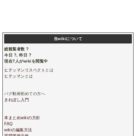
当wikiについて
総観覧者数
?
今日
?
, 昨日
?
現在
?
人がwikiを閲覧中
ヒテッマンリスペクト
とは
ヒテッマン
とは
バグ動画初めての方へ
きれぼし入門
本まとめwikiの方針
FAQ
wikiの編集方法
質問用掲示板