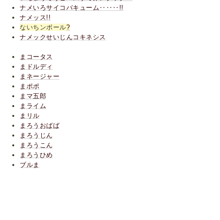
ナメいろサイコバキューム‥‥‥!!
ナメッス!!
ないちンボール
?
ナメックせいじんコキネシス
まコータス
まドルディ
まネージャー
まポポ
まマ五郎
まライム
まリル
まろうおばば
まろうじん
まろうこん
まろうひめ
ブルま