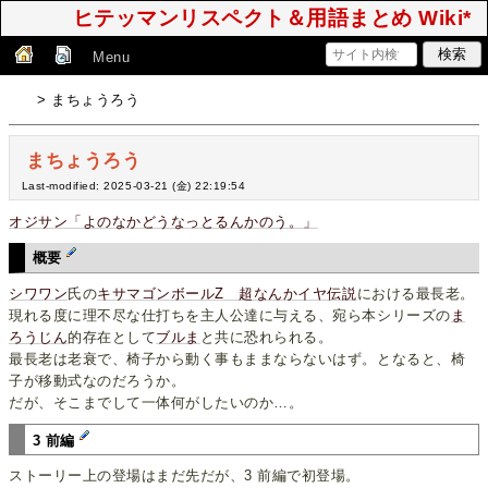
ヒテッマンリスペクト＆用語まとめ Wiki*
Menu
> まちょうろう
まちょうろう
Last-modified: 2025-03-21 (金) 22:19:54
オジサン「よのなかどうなっとるんかのう。」
概要
シワワン
氏の
キサマゴンボールZ 超なんかイヤ伝説
における最長老。
現れる度に理不尽な仕打ちを主人公達に与える、宛ら本シリーズの
ま
ろうじん
的存在として
ブルま
と共に恐れられる。
最長老は老衰で、椅子から動く事もままならないはず。となると、椅
子が移動式なのだろうか。
だが、そこまでして一体何がしたいのか…。
3 前編
ストーリー上の登場はまだ先だが、3 前編で初登場。