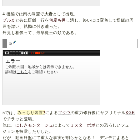
4 後編では南の洞窟で
大岩
として出現。
ブルま
と共に悟飯一行を
何度も押
し潰し、終いには変色して悟飯の周
囲を漂い、執拗に付き纏った。
外見も相俟って、最早魔王の類である。
5
5では、
みっちり装置
?
による
ゴクウ
の重力修行後にサブリミナル
KGB
でチラッと登場。
他に、
にしきモンタージュ
によって
ミスターポポ
との恐ろしいフュー
ジョンを披露したりした。
だが、動画終盤にて重大な事実が明らかとなる！ デンデによると…