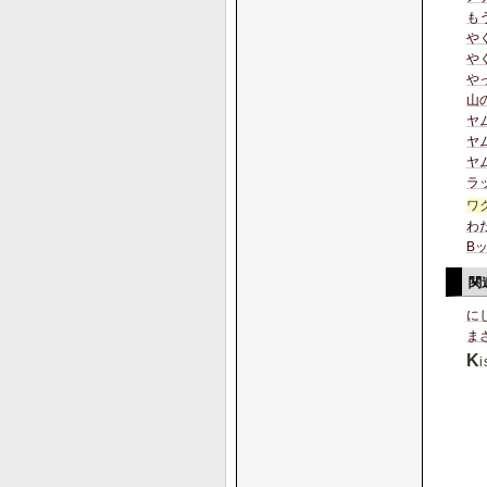
も
や
や
や
山
ヤ
ヤ
ヤ
ラ
ワ
わ
B
関
に
ま
K