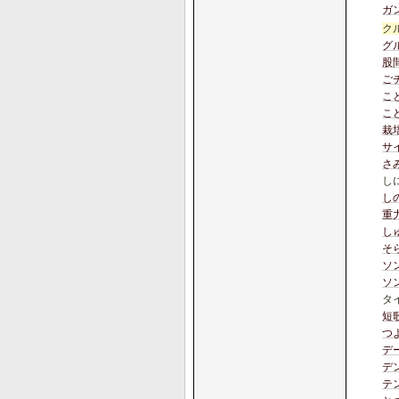
ガ
ク
グ
股
ご
こ
こ
栽
サ
さ
し
し
重
し
そ
ソ
ソ
タ
短
つ
デ
デ
テ