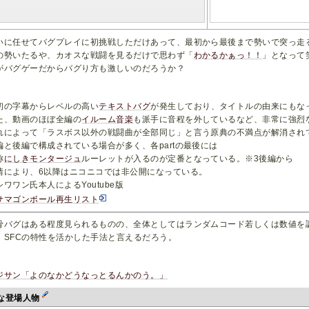
いに任せてバグプレイに初挑戦しただけあって、最初から最後まで勢いで突っ走
の勢いたるや、カオスな戦闘を見るだけで思わず「
わかるかぁっ！！
」となって
がバグゲーだからバグり方も激しいのだろうか？
初の字幕からレベルの高い
テキストバグ
が発生しており、タイトルの由来にもな
た、動画のほぼ全編の
イルーム音楽
も派手に音程を外しているなど、非常に強烈
れによって「ラスボス以外の戦闘曲が全部同じ」と言う原典の不満点が解消され
編と後編で構成されている場合が多く、各partの最後には
称
にしきモンタージュ
ルーレットが入るのが定番となっている。※3後編から
情により、6以降はニコニコでは非公開になっている。
シワワン氏本人によるYoutube版
サマゴンボール再生リスト
骨バグはある程度見られるものの、全体としてはランダムコード若しくは数値を
、SFCの特性を活かした手法と言えるだろう。
ジサン「よのなかどうなっとるんかのう。」
な登場人物