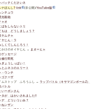
ンバッテくださいネ
ルナぽんし
?
link
(非公開)/
YouTube版
ルンチュウ
間光殺砲
チャオ
とばをしらないトリ
どもは どうしましょう？
培ヤムチャ
イヤじん・ラ
みしくてしんじろう！
にかけのオイヤじん →
まオーヒャ
のゲッセージ
力修行即死
ゅぎょうしっぱい！
らとぶネコのエリート
ン・ウンチ
ンゴクーザ
イムストップ ふろうふし →
ラップバトル（キサマゴンボールZ）
歌バトル
よいーボンさん
ータが はかいされました!!
ンデ どういういみ？
ンねンザン