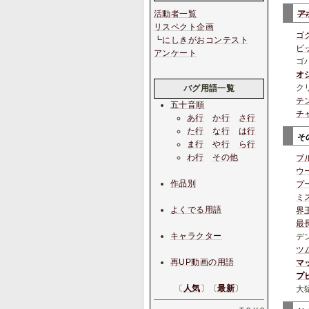
活動者一覧
ア
リスペクト企画
ゴ
┗
にしきがおコンテスト
ピ
アンケート
ゴ
オ
ク
バグ用語一覧
テ
五十音順
チ
あ行
か行
さ行
た行
な行
は行
そ
ま行
や行
ら行
わ行
その他
ブ
ウ
作品別
プ
ミ
よくでる用語
界
最
キャラクター
デ
ツ
再UP動画の用語
マ
プ
〔
人気
〕〔
最新
〕
大