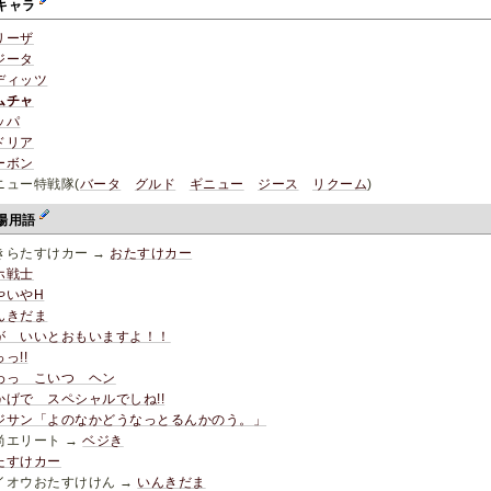
キャラ
リーザ
ジータ
ディッツ
ムチャ
ッパ
ドリア
ーボン
ニュー特戦隊(
バータ
グルド
ギニュー
ジース
リクーム
)
場用語
きらたすけカー →
おたすけカー
ホ戦士
やいやH
んきだま
が いいとおもいますよ！！
っ!!
わっ こいつ ヘン
かげで スペシャルでしね!!
ジサン「よのなかどうなっとるんかのう。」
尚エリート →
ベジき
たすけカー
イオウおたすけけん →
いんきだま