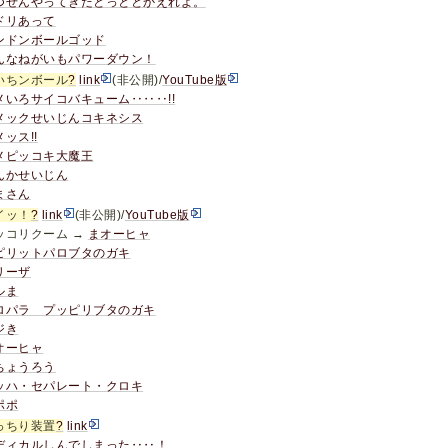
つぜんやってきたとっととかえれよ。
ドリあって
ンドンボールゴッド
んなねがいもパワーダウン！
いちンボール
?
link
(非公開)/
YouTube版
メいろサイコバキューム‥‥‥!!
メックせいじんコキネシス
ッス!!
メピッコキ大魔王
んかせいじん
まさん
イッ！
?
link
(非公開)/
YouTube版
ッコリクーム →
まオーヒャ
ピリットパロブタのガキ
リーザ
ルま
ロパラ プッピリブタのガキ
ジき
オーヒャ
ちょうろう
ッハ・セパレート・クロキ
ポポ
っちり装置
?
link
ディカルしんでしまった‥‥！