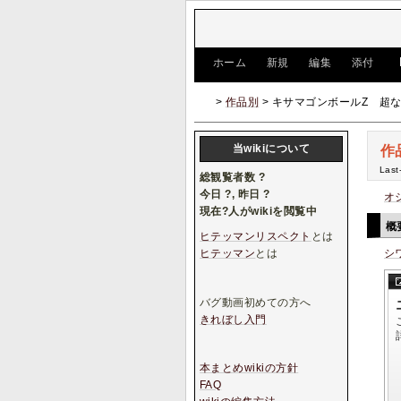
[
ホーム
|
新規
|
編集
|
添付
]
>
作品別
> キサマゴンボールZ 超
当wikiについて
作
Last
総観覧者数
?
今日
?
, 昨日
?
オ
現在
?
人がwikiを閲覧中
概
ヒテッマンリスペクト
とは
ヒテッマン
とは
シ
バグ動画初めての方へ
きれぼし入門
本まとめwikiの方針
FAQ