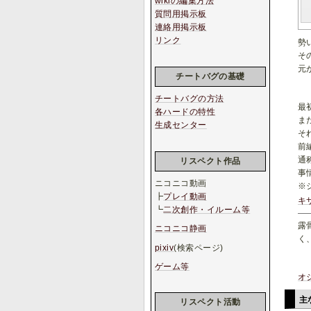
wikiの編集方法
質問用掲示板
連絡用掲示板
リンク
勢
そ
元
チートバグの基礎
チートバグの方法
最
各ハードの特性
ま
生成センター
そ
前
通
リスペクト作品
事
ニコニコ動画
※
┣
プレイ動画
キ
┗
二次創作・イルーム等
露
ニコニコ静画
く
pixiv
(検索ページ)
ゲーム等
オ
主
リスペクト活動