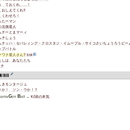
う ておくれ……！
くおしえてくれ!!
くくわせろ！
ったーマン
の北側星人
ムチーとまマーィ
ムチしょう
ムチッハ・セパレィング・クロスタジ・イムープル・サイコさいちょうろうビー
ップバトル
クワク星人さん
?
link
たしは あなたたち
ッチ
連項目
しきモンタージュ
さか！ ソン・ウか！？
G
B
isama
on
all →
KGBの本気