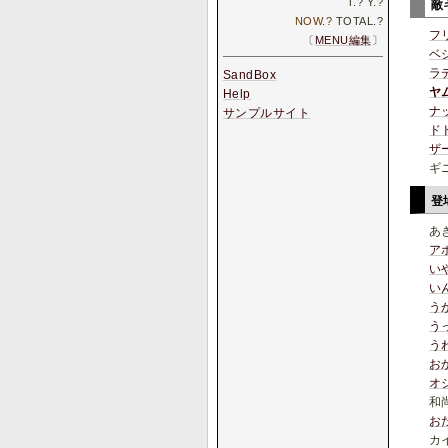
T.
?
Y.
?
敵
NOW.
?
TOTAL.
?
フ
〔
MENU編集
〕
ベ
ラ
SandBox
ヤ
Help
ナ
サンプルサイト
ド
ザ
ギ
登
あ
ア
い
い
う
うっ
う
お
オ
和
お
カ