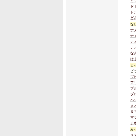
と
ド
ド
ど
な
ナ
ナ
ナメ
ナ
な
は
ヒ
ピ
プ
フ
ブ
プ
ベ
ま
ま
マ
ま
み
メ