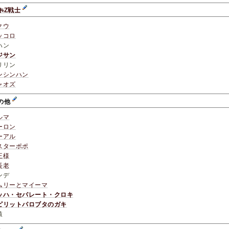
ホ
Z戦士
クウ
ッコロ
ハン
ジサン
リリン
ンシンハン
ャオズ
の他
ルマ
ーロン
ーアル
スターポポ
王様
長老
ンデ
ムリーとマイーマ
ッハ・セパレート・クロキ
ピリットパロブタのガキ
猿