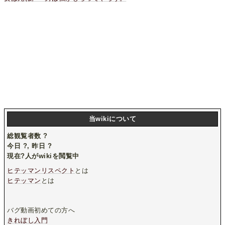
当wikiについて
総観覧者数
?
今日
?
, 昨日
?
現在
?
人がwikiを閲覧中
ヒテッマンリスペクト
とは
ヒテッマン
とは
バグ動画初めての方へ
きれぼし入門