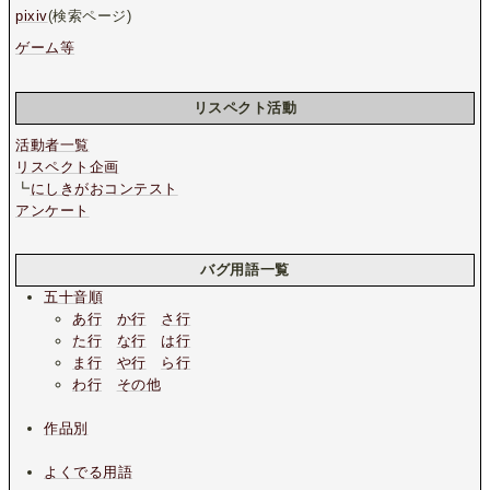
pixiv
(検索ページ)
ゲーム等
リスペクト活動
活動者一覧
リスペクト企画
┗
にしきがおコンテスト
アンケート
バグ用語一覧
五十音順
あ行
か行
さ行
た行
な行
は行
ま行
や行
ら行
わ行
その他
作品別
よくでる用語