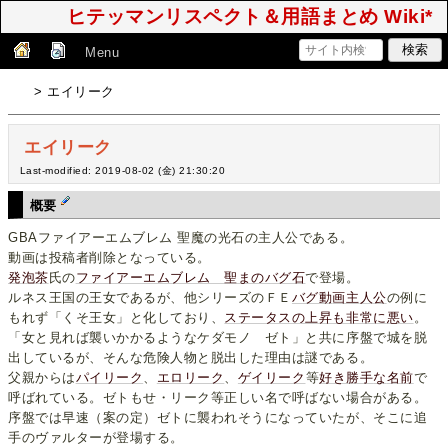
ヒテッマンリスペクト＆用語まとめ Wiki*
Menu
> エイリーク
エイリーク
Last-modified: 2019-08-02 (金) 21:30:20
概要
GBAファイアーエムブレム 聖魔の光石の主人公である。
動画は投稿者削除となっている。
発泡茶
氏の
ファイアーエムブレム 聖まのバグ石
で登場。
ルネス王国の王女であるが、他シリーズのＦＥ
バグ動
画主
人公
の例に
もれず「くそ王女」と化しており、
ステータスの上昇も非常に悪い
。
「女と見れば襲いかかるようなケダモノ ゼト」と共に序盤で城を脱
出しているが、そんな危険人物と脱出した理由は謎である。
父親からは
パイリーク
、
エロリーク
、
ゲイリーク
等
好き勝手
な
名前
で
呼ばれている。ゼトもせ・リーク等正しい名で呼ばない場合がある。
序盤では早速（案の定）ゼトに襲われそうになっていたが、そこに追
手のヴァルターが登場する。