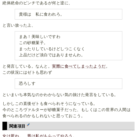
絶体絶命のピンチであるが何と逆に、
貴様は 私に食われろ。
と言い放った上、
まあ！美味しいですわ
この砂糖菓子。
まったりしているけどしつこくなく
上品だけど淡白ではありませんわ。
と発言している。なんと。
実際に食べてしまったようだ
。
この状況にはゼトも思わず
恐ろしす
といまいち本気なのかわからない気の抜けた発言をしている。
しかしこの直後ゼトも食べられそうになっている。
今のところヴァルターが砂糖菓子だった、もしくはこの世界の人間は
食べられるのかもしれないと思っておこう。
関連項目
女は死ね。 男は私がもらってやろう。