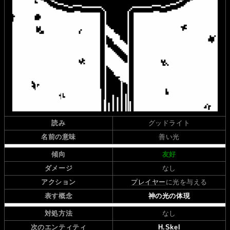
読み
グッドライト
名前の意味
善い光
傾向
友好
ダメージ
なし
アクション
プレイヤー
に光を与える
表す概念
神の光の体現
対処方法
なし
次のエンティティ
H.Skel