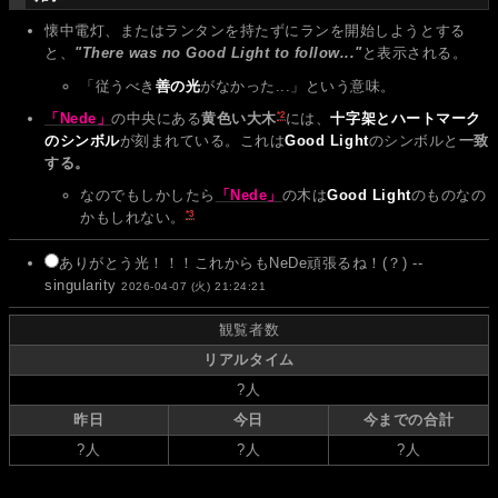
懐中電灯、またはランタンを持たずにランを開始しようとする
と、
"There was no Good Light to follow..."
と表示される。
「従うべき
善の光
がなかった...」という意味。
*2
「Nede」
の中央にある
黄色い大木
には、
十字架とハートマーク
のシンボル
が刻まれている。これは
Good Light
のシンボルと
一致
する。
なのでもしかしたら
「Nede」
の木は
Good Light
のものなの
*3
かもしれない。
ありがとう光！！！これからもNeDe頑張るね！(？) --
singularity
2026-04-07 (火) 21:24:21
観覧者数
リアルタイム
?
人
昨日
今日
今までの合計
?
人
?
人
?
人