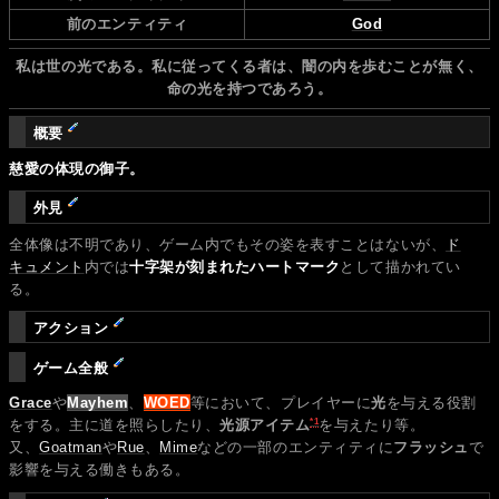
前のエンティティ
God
私は世の光である。私に従ってくる者は、闇の内を歩むことが無く、
命の光を持つであろう。
概要
慈愛の体現の御子。
外見
全体像は不明であり、ゲーム内でもその姿を表すことはないが、
ド
キュメント
内では
十字架が刻まれたハートマーク
として描かれてい
る。
アクション
ゲーム全般
Grace
や
Mayhem
、
WOED
等において、プレイヤーに
光
を与える役割
*1
をする。主に道を照らしたり、
光源アイテム
を与えたり等。
又、
Goatman
や
Rue
、
Mime
などの一部のエンティティに
フラッシュ
で
影響を与える働きもある。