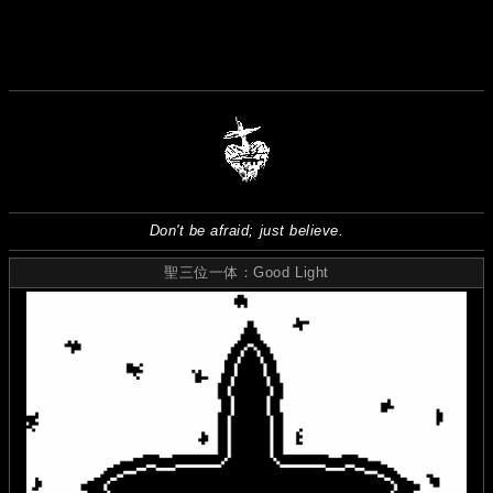
Don't be afraid; just believe.
聖三位一体：Good Light