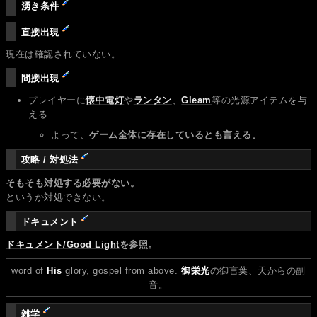
湧き条件
直接出現
現在は確認されていない。
間接出現
プレイヤーに
懐中電灯
や
ランタン
、
Gleam
等の光源アイテムを与
える
よって、
ゲーム全体に存在しているとも言える。
攻略 / 対処法
そもそも対処する必要がない。
というか対処できない。
ドキュメント
ドキュメント/Good Light
を参照。
word of
His
glory, gospel from above.
御栄光
の御言葉、天からの副
音。
雑学