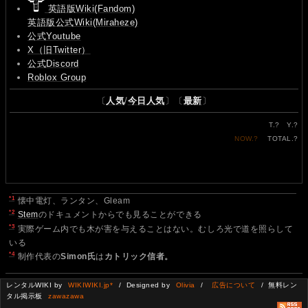
英語版Wiki(Fandom)
英語版公式Wiki(Miraheze)
公式Youtube
X（旧Twitter）
公式Discord
Roblox Group
〔
人気
/
今日人気
〕〔
最新
〕
T.
?
Y.
?
NOW.
?
TOTAL.
?
*1
懐中電灯、ランタン、Gleam
*2
Stem
のドキュメントからでも見ることができる
*3
実際ゲーム内でも木が害を与えることはない。むしろ光で道を照らして
いる
*4
制作代表の
Simon氏
は
カトリック信者。
レンタルWIKI by
WIKIWIKI.jp*
/ Designed by
Olivia
/
広告について
/ 無料レン
タル掲示板
zawazawa