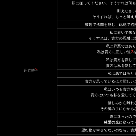
私に従ってください、そうすれば何
耐えなさ
そうすれば、もっと耐え
彼処で拷問を感じ、此処で抱
私に着いて来
そうすれば、貴方の忍耐は
私は邪悪ではあ
*5
私は貴方に正しい道
私は貴方を愛し
貴方は私を愛し
*4
死亡時
私は悪ではあり
貴方が思っているほど難しい
私はいつも貴方を
貴方はいつも私を愛して
憎しみから離れ
その魔の手にかから
道に迷ったの
慈愛の光
に従って
望む物が幸せでないのなら、貴