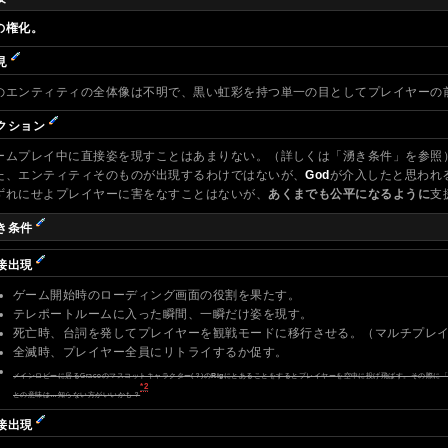
の権化。
見
のエンティティの全体像は不明で、黒い虹彩を持つ単一の目としてプレイヤーの
クション
ームプレイ中に直接姿を現すことはあまりない。（詳しくは「湧き条件」を参照
た、エンティティそのものが出現するわけではないが、
God
が介入したと思われ
ずれにせよプレイヤーに害をなすことはないが、
あくまでも公平になるように
支
き条件
接出現
ゲーム開始時のローディング画面の役割を果たす。
テレポートルームに入った瞬間、一瞬だけ姿を現す。
死亡時、台詞を発してプレイヤーを観戦モードに移行させる。（マルチプレ
全滅時、プレイヤー全員にリトライするか促す。
メインロビーに居るGraceのマスコットキャラクター(？)の
Rig
にとあることをするとプレイヤーを空中に投げ飛ばす。その際に
*2
との意味は…知らない方がいいかも？
接出現