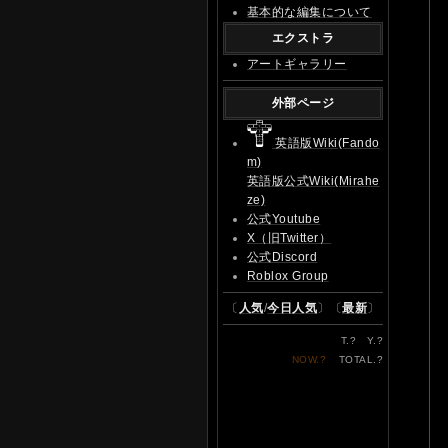
基本的な編集について
エクストラ
アートギャラリー
外部ページ
英語版Wiki(Fando
m)
英語版公式Wiki(Mirahe
ze)
公式Youtube
X（旧Twitter）
公式Discord
Roblox Group
〔
人気
/
今日人気
〕〔
最新
〕
T.
?
Y.
?
NOW.
?
TOTAL.
?