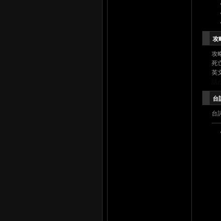
攻
攻
死
英
話
台
台