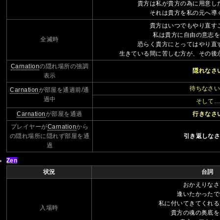
貴方は私が貴方の為に用意し
それは貴方を私の元へ導
貴方はいつでもやり直す
私は貴方に自由の意志
全滅時
恐らく貴方にとってはやり直
生きている間に苦しむ方が、その後
Carnation
の隠れ場所の強調
隠れなさ
表示
待ちなさ
Carnation
が部屋を通過前/通
過中
そして
Carnation
が部屋を通過
行きなさ
プレイヤーが
Carnation
から
の隠れ場所に隠れず部屋を通
引き返しな
過
Zen
状況
台詞
おかえりなさ
逢いたかったで
私に付いてきてくれる
入場時
貴方の魂の奥底を