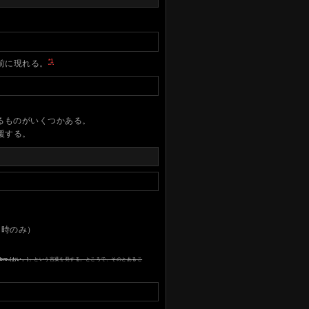
*1
前に現れる。
）
るものがいくつかある。
援する。
イ時のみ）
「
bro.(おい。)
」という言葉を発する。ところで、そのとあるこ