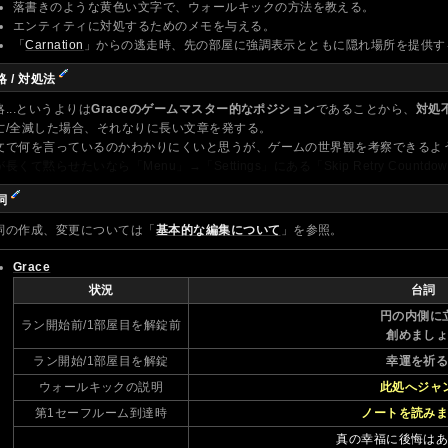
落書きのような黄色い文字で、ウォールキックの方法を教える。
エンティティに対処するためのメモを与える。
「
Carnation
」からの逃走時、先の部屋に強調表示とともに隠れ場所を提供す
略 / 対処法
略...というよりは
Graceのゲームマスター的なポジション
であることから、
対処
亡/全滅した場合、それなりに長い文章を発する。
文で何を言っているのかわかりにくいと思うが、ゲームの世界観を考察できるよ
が長くて黙らせたいなら「Menu」→「Settings」にある「Skip Retry Coun
詞
詞の作成、変更については「
基本的な編集について
」を参照。
Grace
状況
台詞
円の内側に
ラン開始前/1部屋目を解錠前
創めまし
ラン開始/1部屋目を解錠
幸運を祈
ウォールキックの説明
此処へジャ
第1セーフルーム到達時
ノートを読み
真の幸福に後悔は