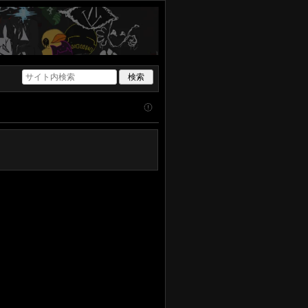
てください。荒らしをしないでく
ION」がYouTubeにて800万