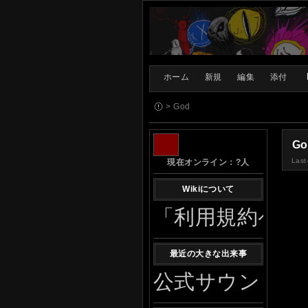
[
ホーム
|
新規
|
編集
|
添付
]
> God
Go
Last
現在オンライン：
?
人
Wikiについて
「利用規約ペー
最近の大きな出来事
公式サウンドトラ