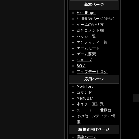
基本ページ
FrontPage
利用規約ページ
(必読)
ゲームのやり方
総合コメント欄
バッジ一覧
エンティティ一覧
ゲームモード
ゲーム要素
ショップ
BGM
アップデートログ
応用ページ
Modifiers
コマンド
MenuBar
小ネタ・豆知識
ストーリー・世界観
その他エンティティ情
報
編集者向けページ
議論ページ