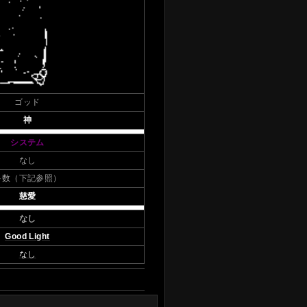
ゴッド
神
システム
なし
多数（下記参照）
慈愛
なし
Good Light
なし