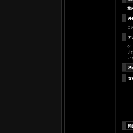
愛
外
こ
ア
ゲ
ま
い
湧
直
間