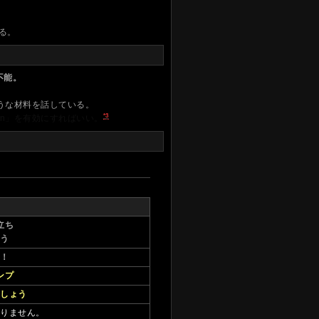
る。
不能。
うな材料を話している。
*3
tdown」を有効にすればいい。
立ち
ょう
る！
ンプ
ましょう
ありません。