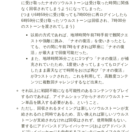
に受け取ったナオのソウルストーンは受け取った時間に関係
なく回収されてしまうようになってしまった。
(つまり6時59分に受け取っても7時00分に再ログインしたら
6時59分に受け取ったソウルストーンは回収され、7時00分
のストーンを渡されてしまう)
以前の方式であれば、地球時間午前7時手前で難関クエ
ストや強敵に挑み、「ナオの復活」を使いきったとし
ても、その間に午前7時をすぎれば即座に「ナオの復
活」が最大まで回復可能だった。
また、地球時間36分ごとに1つずつ「ナオの復活」が補
充されていたため、1度使いきってしまってもログイン
したまま露天などで時間をおけば再び「ナオの復活」
が3つストックされた。これを利用して、高難度コンテ
ンツに複数回チャレンジするなど出来た。
それ以上に戦闘不能になる可能性のあるコンテンツをプレイ
するのであれば、アイテムショップからナオのソウルストー
ン単品を購入する必要がある、ということ。
ただし、回収されるタイミングは新しいソウルストーンが支
給されるのと同時であるため、言い換えれば新しいソウルス
トーンが支給されなければ回収はされず、使用制限もない。
要するにアドバンスドプレイパッケージ(およびアドバンス
ドプレイパッケージを内包するファンタジーライフクラブパ