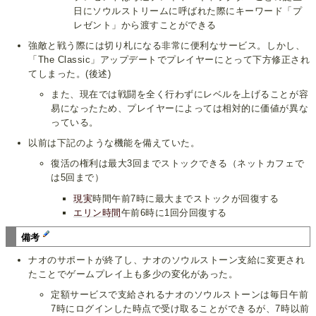
日にソウルストリームに呼ばれた際にキーワード「プ
レゼント」から渡すことができる
強敵と戦う際には切り札になる非常に便利なサービス。しかし、
「The Classic」アップデートでプレイヤーにとって下方修正され
てしまった。(後述)
また、現在では戦闘を全く行わずにレベルを上げることが容
易になったため、プレイヤーによっては相対的に価値が異な
っている。
以前は下記のような機能を備えていた。
復活の権利は最大3回までストックできる（ネットカフェで
は5回まで）
現実
時間午前7時に最大までストックが回復する
エリン時間
午前6時に1回分回復する
備考
ナオのサポートが終了し、ナオのソウルストーン支給に変更され
たことでゲームプレイ上も多少の変化があった。
定額サービスで支給されるナオのソウルストーンは毎日午前
7時にログインした時点で受け取ることができるが、7時以前