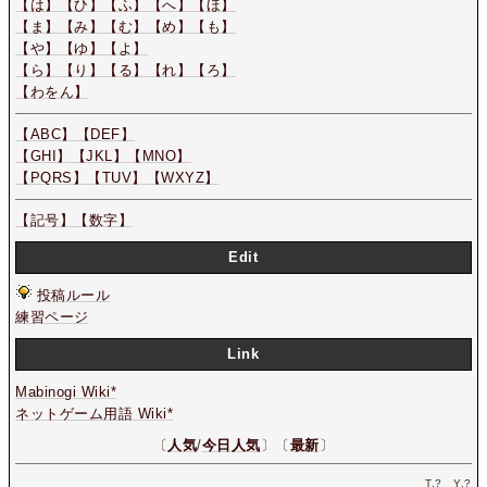
【は】
【ひ】
【ふ】
【へ】
【ほ】
【ま】
【み】
【む】
【め】
【も】
【や】
【ゆ】
【よ】
【ら】
【り】
【る】
【れ】
【ろ】
【わをん】
【ABC】
【DEF】
【GHI】
【JKL】
【MNO】
【PQRS】
【TUV】
【WXYZ】
【記号】
【数字】
Edit
投稿ルール
練習ページ
Link
Mabinogi Wiki*
ネットゲーム用語 Wiki*
〔
人気
/
今日人気
〕〔
最新
〕
T.
?
Y.
?