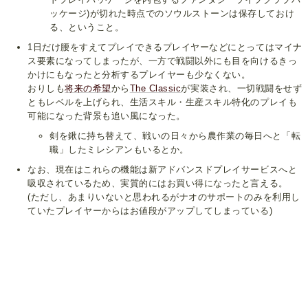
ッケージ)が切れた時点でのソウルストーンは保存しておけ
る、ということ。
1日だけ腰をすえてプレイできるプレイヤーなどにとってはマイナ
ス要素になってしまったが、一方で戦闘以外にも目を向けるきっ
かけにもなったと分析するプレイヤーも少なくない。
おりしも
将来の希望
から
The Classic
が実装され、一切戦闘をせず
ともレベルを上げられ、生活スキル・生産スキル特化のプレイも
可能になった背景も追い風になった。
剣を鍬に持ち替えて、戦いの日々から農作業の毎日へと「転
職」したミレシアンもいるとか。
なお、現在はこれらの機能は新アドバンスドプレイサービスへと
吸収されているため、実質的にはお買い得になったと言える。
(ただし、あまりいないと思われるがナオのサポートのみを利用し
ていたプレイヤーからはお値段がアップしてしまっている)