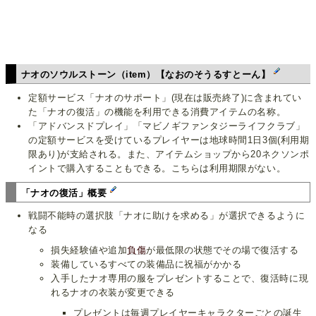
ナオのソウルストーン（item）【なおのそうるすとーん】
定額サービス「ナオのサポート」(現在は販売終了)に含まれてい
た「ナオの復活」の機能を利用できる消費アイテムの名称。
「アドバンスドプレイ」「マビノギファンタジーライフクラブ」
の定額サービスを受けているプレイヤーは地球時間1日3個(利用期
限あり)が支給される。また、アイテムショップから20ネクソンポ
イントで購入することもできる。こちらは利用期限がない。
「ナオの復活」概要
戦闘不能時の選択肢「ナオに助けを求める」が選択できるように
なる
損失経験値や追加
負傷
が最低限の状態でその場で復活する
装備しているすべての装備品に祝福がかかる
入手したナオ専用の服をプレゼントすることで、復活時に現
れるナオの衣装が変更できる
プレゼントは毎週プレイヤーキャラクターごとの誕生