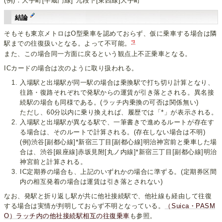
(例)：大手町[半蔵門線]*九段下[東西線]大手町
結論
そもそも東京メトロはO型乗車を認めておらず、仮に乗車する場合は隣
*3
駅までの往復扱いとなる。よって不可能。
また、この場合同一方面に戻るという観点上不正乗車となる。
ICカードの場合は次のように取り扱われる。
入場駅と出場駅が同一駅の場合は乗換駅で打ち切り計算となり、
往路・復路それぞれで発駅からの運賃が引き落とされる。異名接
続駅の場合も同様である。(ラッチ内乗換の可否は関係無い)
ただし、60分以内に乗り換えれば、履歴では「*」が表示される。
入場駅と出場駅が異なる駅で、一筆書きで進めるルートが存在す
る場合は、そのルートで計算される。(存在しない場合は不明)
(例)渋谷[副都心線]*新宿三丁目[副都心線]明治神宮前と乗車した場
合は、渋谷[銀座線]赤坂見附[丸ノ内線]*新宿三丁目[副都心線]明治
神宮前と計算される。
IC定期券の場合も、上記のいずれかの場合に準ずる。(定期券区間
内の相互発着の場合は運賃は引き落とされない)
なお、発駅と折り返し駅が共に他社接続駅で、他社線も経由して往復
する場合は実情が判明しておらず不明となっている。
（Suica・PASM
O）ラッチ内の他社接続駅相互の往復乗車
も参照。