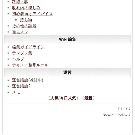
路線・駅
改札内の楽しみ
初心者向けアドバイス
持ち物
その他の話題
過去スレ
Wiki編集
編集ガイドライン
テンプレ集
ヘルプ
テキスト整形ルール
運営
運営議論
(凍結中)
運営議論2
メモ
〔
人気
/
今日人気
〕〔
最新
〕
T.
?
Y.
?
NOW.
?
TOTAL.
?