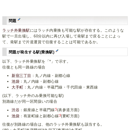
問題
ラッチ外乗換駅
にはラッチ内乗換も可能な駅が存在する。このような
駅で一旦出場し、60分以内に再び入場して発駅まで戻ることによっ
て、発駅まで片道運賃で往復することは可能であるか。
問題が発生する駅(乗換駅)
以下、ラッチ外乗換駅を「*」で示す。
往復とも同一路線の場合
新宿三丁目
：丸ノ内線・副都心線
池袋
：丸ノ内線・副都心線
大手町
：丸ノ内線・半蔵門線・千代田線・東西線
(以下、ラッチ外のみ乗換可能な駅)
別路線だが同一区間扱いの場合
*1
渋谷
：銀座線と半蔵門線
(表参道方面)
*2
池袋
：有楽町線と副都心線
(要町方面)
往復が別路線の場合は、他のラッチ外乗換駅も該当する。