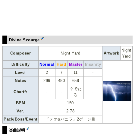
Divine Scourge
Night
Composer
Night Yard
Artwork
Yard
Difficulty
Normal
Hard
Master
Insanity
Level
2
7
11
-
Notes
296
480
658
-
ぐでた
Chart³r
-
-
-
ろ
BPM
150
Ver.
2.78
Pack/Boss/Event
「テオ&バニラ」2ゲージ目
楽曲説明