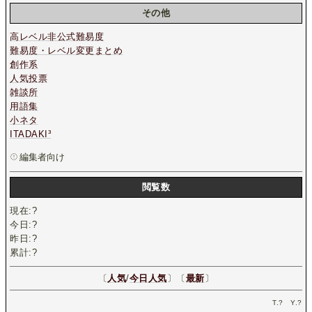
その他
高レベル非公式難易度
難易度・レベル変更まとめ
創作系
人気投票
雑談所
用語集
小ネタ
ITADAKI³
編集者向け
閲覧数
現在:
?
今日:
?
昨日:
?
累計:
?
〔
人気
/
今日人気
〕〔
最新
〕
T.
?
Y.
?