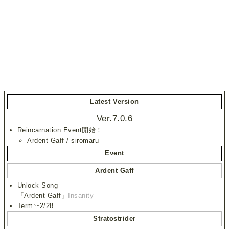
Latest Version
Ver.7.0.6
Reincarnation Event開始！
Ardent Gaff / siromaru
Event
Ardent Gaff
Unlock Song
「Ardent Gaff」
Insanity
Term:~2/28
Stratostrider