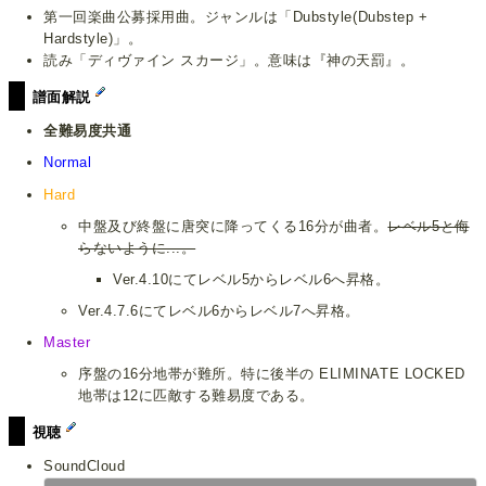
第一回楽曲公募採用曲。ジャンルは「Dubstyle(Dubstep +
Hardstyle)」。
読み「ディヴァイン スカージ」。意味は『神の天罰』。
譜面解説
全難易度共通
Normal
Hard
中盤及び終盤に唐突に降ってくる16分が曲者。
レベル5と侮
らないように...。
Ver.4.10にてレベル5からレベル6へ昇格。
Ver.4.7.6にてレベル6からレベル7へ昇格。
Master
序盤の16分地帯が難所。特に後半の ELIMINATE LOCKED
地帯は12に匹敵する難易度である。
視聴
SoundCloud