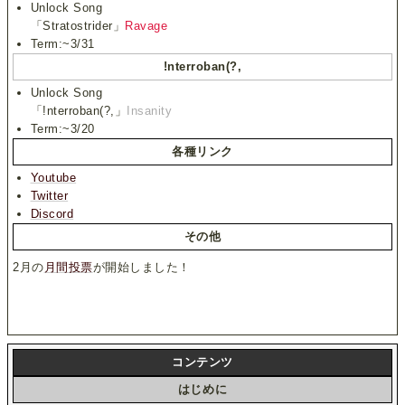
Unlock Song
「Stratostrider」
Ravage
Term:~3/31
!nterroban(?,
Unlock Song
「!nterroban(?,」
Insanity
Term:~3/20
各種リンク
Youtube
Twitter
Discord
その他
2月の
月間投票
が開始しました！
コンテンツ
はじめに