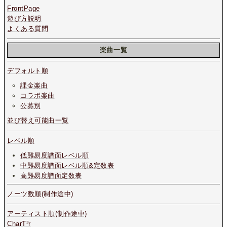
FrontPage
遊び方説明
よくある質問
楽曲一覧
デフォルト順
課金楽曲
コラボ楽曲
公募別
並び替え可能曲一覧
レベル順
低難易度譜面レベル順
中難易度譜面レベル順&定数表
高難易度譜面定数表
ノーツ数順(制作途中)
アーティスト順(制作途中)
CharT³r