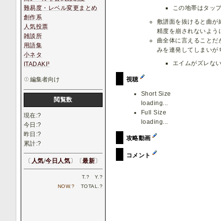
難易度・レベル変更まとめ
この地帯はタップ
創作系
敷譜面を抜けると曲が
人気投票
精度を崩されないよう
雑談所
曲全体に言えることだ
用語集
みを連発してしまいが
小ネタ
エイムがズレな
ITADAKI³
編集者向け
視聴
Short Size
閲覧数
loading...
Full Size
現在:
?
loading...
今日:
?
昨日:
?
攻略動画
累計:
?
コメント
〔
人気
/
今日人気
〕〔
最新
〕
T.
?
Y.
?
NOW.
?
TOTAL.
?