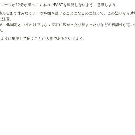
ノーツが12分が降ってくるのでFASTを連発しないように意識しよう。
終わるまで休みなくノーツを捌き続けることになるのに加えて、この辺りから片
に注意。
が、4k固定というわけではなく左右に広がったり狭まったりなどの視認性が悪
ち。
いように集中して捌くことが大事であるといえよう。