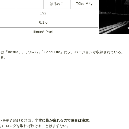
-
-
はるねこ
T0ku-M4y
192
6.1.0
litmus* Pack
ルは「desire」。アルバム「Good Life」にフルバージョンが収録されている。
いる。
4kを捌き続ける譜面。
非常に指が疲れるので連奏は注意
。
りにロングを取れば抜けることはまずない。