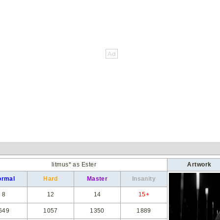
litmus* as Ester
Artwork
ormal
Hard
Master
Insanity
8
12
14
15+
649
1057
1350
1889