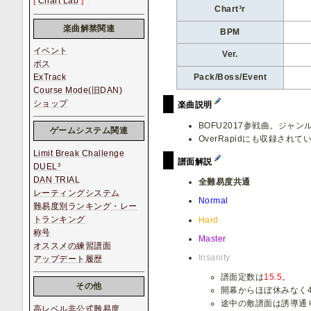
[
Chart Lab
]
Chart³r
楽曲解禁関連
BPM
イベント
Ver.
ボス
Pack/Boss/Event
ExTrack
Course Mode(旧DAN)
ショップ
楽曲説明
BOFU2017参戦曲。ジャン
ゲームシステム関連
OverRapidにも収録されて
Limit Break Challenge
譜面解説
DUEL³
DAN TRIAL
全難易度共通
レーティングシステム
Normal
難易度別ランキング・レー
トランキング
Hard
称号
Master
オススメの練習譜面
Insanity
アップデート履歴
譜面定数は
15.5
。
その他
開幕からほぼ休みなく
途中の敷譜面は誘導通
高レベル非公式難易度