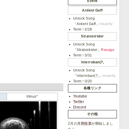
Event
Ardent Gaff
Unlock Song
「Ardent Gaff」
Insanity
Term:~2/28
Stratostrider
Unlock Song
「Stratostrider」
Ravage
Term:~3/31
!nterroban(?,
Unlock Song
「!nterroban(?,」
Insanity
Term:~3/20
各種リンク
Youtube
litmus*
Twitter
Discord
その他
2月の
月間投票
が開始しまし
た！