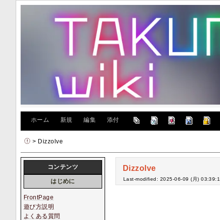
[
ホーム
|
新規
|
編集
|
添付
]
> Dizzolve
コンテンツ
Dizzolve
Last-modified: 2025-06-09 (月) 03:39:
はじめに
FrontPage
遊び方説明
よくある質問