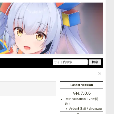
Latest Version
Ver.7.0.6
Reincarnation Event開
始！
Ardent Gaff / siromaru