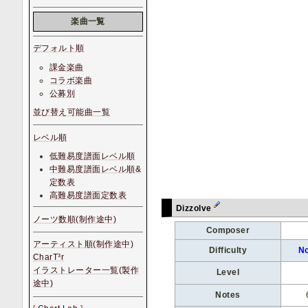
楽曲一覧
デフォルト順
課金楽曲
コラボ楽曲
公募別
並び替え可能曲一覧
レベル順
低難易度譜面レベル順
中難易度譜面レベル順&
定数表
高難易度譜面定数表
Dizzolve
ノーツ数順(制作途中)
Composer
アーティスト順(制作途中)
Difficulty
N
CharT³r
イラストレーター一覧(製作
Level
途中)
Notes