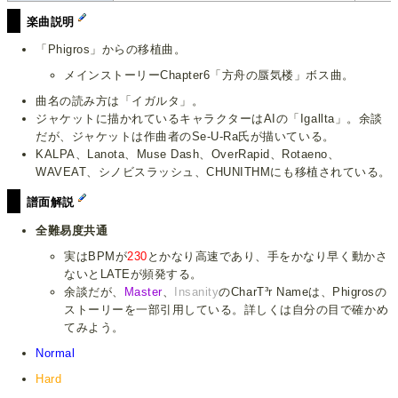
楽曲説明
「Phigros」からの移植曲。
メインストーリーChapter6「方舟の蜃気楼」ボス曲。
曲名の読み方は「イガルタ」。
ジャケットに描かれているキャラクターはAIの「Igallta」。余談
だが、ジャケットは作曲者のSe-U-Ra氏が描いている。
KALPA、Lanota、Muse Dash、OverRapid、Rotaeno、
WAVEAT、シノビスラッシュ、CHUNITHMにも移植されている。
譜面解説
全難易度共通
実はBPMが
230
とかなり高速であり、手をかなり早く動かさ
ないとLATEが頻発する。
余談だが、
Master
、
Insanity
のCharT³r Nameは、Phigrosの
ストーリーを一部引用している。詳しくは自分の目で確かめ
てみよう。
Normal
Hard