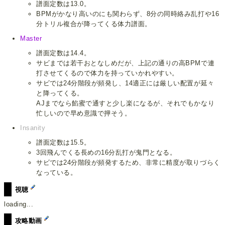
譜面定数は13.0。
BPMがかなり高いのにも関わらず、8分の同時絡み乱打や16
分トリル複合が降ってくる体力譜面。
Master
譜面定数は14.4。
サビまでは若干おとなしめだが、上記の通りの高BPMで連
打させてくるので体力を持っていかれやすい。
サビでは24分階段が頻発し、14適正には厳しい配置が延々
と降ってくる。
AJまでなら餡蜜で通すと少し楽になるが、それでもかなり
忙しいので早め意識で押そう。
Insanity
譜面定数は15.5。
3回飛んでくる長めの16分乱打が鬼門となる。
サビでは24分階段が頻発するため、非常に精度が取りづらく
なっている。
視聴
loading...
攻略動画