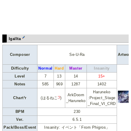
Igallta
Composer
Se-U-Ra
Artwor
Difficulty
Normal
Hard
Master
Insanity
Level
7
13
14
15+
Notes
585
969
1287
1402
Haruneko
ArkDoom
*1
Chart³r
:Project_Stage
(はるねこ
)
_Haruneko
_Final_VI_CRD
BPM
230
Ver.
6.5.1
Pack/Boss/Event
Insanity: イベント「From Phigros」