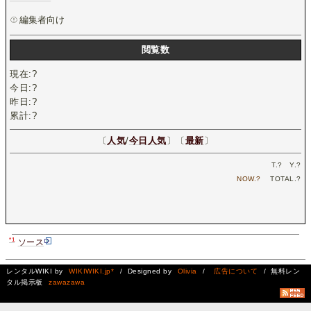
編集者向け
閲覧数
現在:
?
今日:
?
昨日:
?
累計:
?
〔
人気
/
今日人気
〕〔
最新
〕
T.
?
Y.
?
NOW.
?
TOTAL.
?
*1
ソース
レンタルWIKI by
WIKIWIKI.jp*
/ Designed by
Olivia
/
広告について
/ 無料レン
タル掲示板
zawazawa