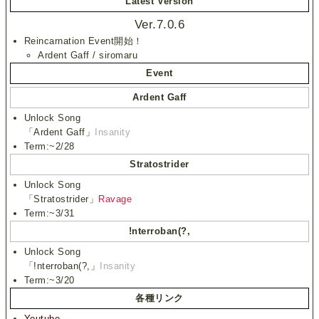
Latest Version
Ver.7.0.6
Reincarnation Event開始！
Ardent Gaff / siromaru
Event
Ardent Gaff
Unlock Song
「Ardent Gaff」
Insanity
Term:~2/28
Stratostrider
Unlock Song
「Stratostrider」
Ravage
Term:~3/31
!nterroban(?,
Unlock Song
「!nterroban(?,」
Insanity
Term:~3/20
各種リンク
Youtube