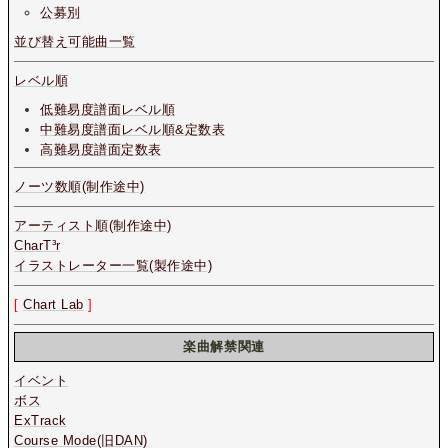
公募別
並び替え可能曲一覧
レベル順
低難易度譜面レベル順
中難易度譜面レベル順&定数表
高難易度譜面定数表
ノーツ数順(制作途中)
アーティスト順(制作途中)
CharT³r
イラストレーター一覧(製作途中)
[
Chart Lab
]
楽曲解禁関連
イベント
ボス
ExTrack
Course Mode(旧DAN)