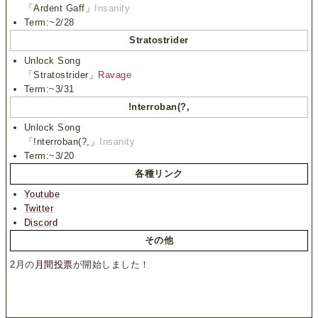
「Ardent Gaff」
Insanity
Term:~2/28
Stratostrider
Unlock Song
「Stratostrider」
Ravage
Term:~3/31
!nterroban(?,
Unlock Song
「!nterroban(?,」
Insanity
Term:~3/20
各種リンク
Youtube
Twitter
Discord
その他
2月の
月間投票
が開始しました！