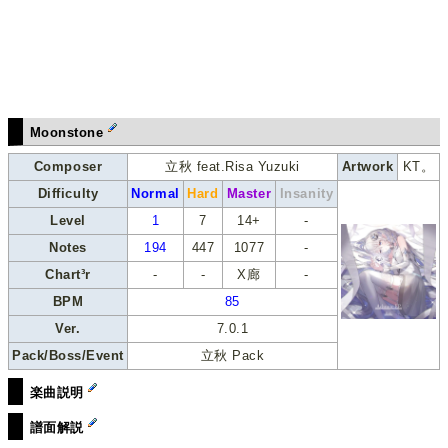
Moonstone
Composer
立秋 feat.Risa Yuzuki
Artwork
KT。
Difficulty
Normal
Hard
Master
Insanity
Level
1
7
14+
-
Notes
194
447
1077
-
Chart³r
-
-
X廊
-
BPM
85
Ver.
7.0.1
Pack/Boss/Event
立秋 Pack
楽曲説明
譜面解説