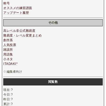
称号
オススメの練習譜面
アップデート履歴
その他
高レベル非公式難易度
難易度・レベル変更まとめ
創作系
人気投票
雑談所
用語集
小ネタ
ITADAKI³
編集者向け
閲覧数
現在:
?
今日:
?
昨日:
?
累計:
?