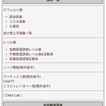
デフォルト順
課金楽曲
コラボ楽曲
公募別
並び替え可能曲一覧
レベル順
低難易度譜面レベル順
中難易度譜面レベル順&定数表
高難易度譜面定数表
ノーツ数順(制作途中)
アーティスト順(制作途中)
CharT³r
イラストレーター一覧(製作途中)
[
Chart Lab
]
楽曲解禁関連