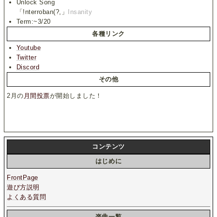
Unlock Song
「!nterroban(?,」
Insanity
Term:~3/20
各種リンク
Youtube
Twitter
Discord
その他
2月の
月間投票
が開始しました！
コンテンツ
はじめに
FrontPage
遊び方説明
よくある質問
楽曲一覧