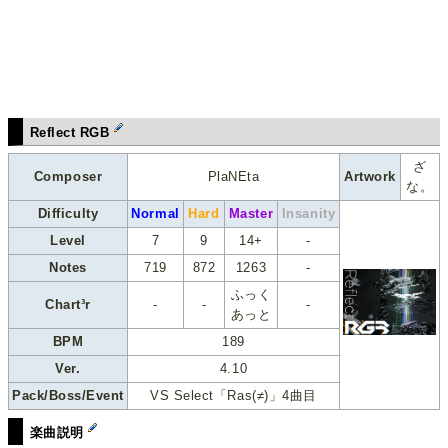
Reflect RGB
ざ
Composer
PlaNEta
Artwork
な。
Difficulty
Normal
Hard
Master
Insanity
Level
7
9
14+
-
Notes
719
872
1263
-
ふっく
Chart³r
-
-
-
あっと
BPM
189
Ver.
4.10
Pack/Boss/Event
VS Select「Ras(≠)」4曲目
楽曲説明