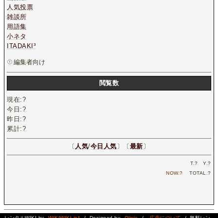
人気投票
雑談所
用語集
小ネタ
ITADAKI³
編集者向け
閲覧数
現在:
?
今日:
?
昨日:
?
累計:
?
〔
人気
/
今日人気
〕〔
最新
〕
T.
?
Y.
?
NOW.
?
TOTAL.
?
レンタルWIKI by
WIKIWIKI.jp*
/ Designed by
Olivia
/
広告について
/ 無料レン