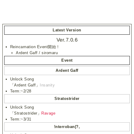
Latest Version
Ver.7.0.6
Reincarnation Event開始！
Ardent Gaff / siromaru
Event
Ardent Gaff
Unlock Song
「Ardent Gaff」
Insanity
Term:~2/28
Stratostrider
Unlock Song
「Stratostrider」
Ravage
Term:~3/31
!nterroban(?,