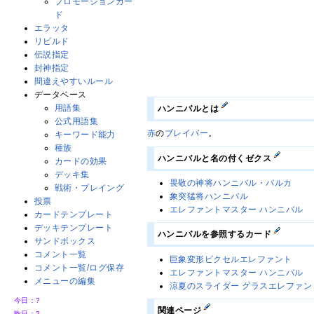
プロモーションカー
ド
エラッタ
リビルド
伝説指定
封神指定
間違えやすいルール
データベース
用語集
ハンニバルとは
公式用語集
赤
の
ブレイバー
。
キーワード能力
種族
ハンニバルと名の付くゼクス
カードの効果
デッキ集
畏敬の神将ハンニバル・バルカ
戦術・プレイング
象突猛将ハンニバル
投票
エレファントマスター ハンニバル
カードテンプレート
デッキテンプレート
ハンニバルを参照するカード
サンドボックス
コメント一覧
巨象変形ピクセルエレファント
コメント一覧/ログ保存
エレファントマスター ハンニバル
メニューの編集
涼夏のスライダー グラスエレファン
今日：
?
関連ページ
昨日：
?