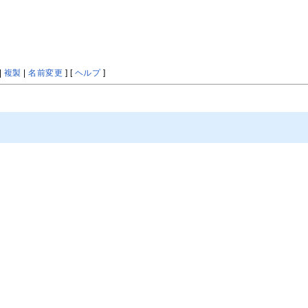
|
複製
|
名前変更
] [
ヘルプ
]