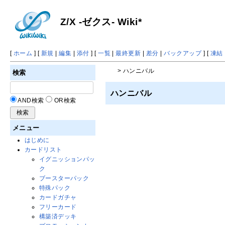
Z/X -ゼクス- Wiki*
[
ホーム
] [
新規
|
編集
|
添付
] [
一覧
|
最終更新
|
差分
|
バックアップ
] [
凍結
> ハンニバル
検索
ハンニバル
AND検索
OR検索
メニュー
はじめに
カードリスト
イグニッションパッ
ク
ブースターパック
特殊パック
カードガチャ
フリーカード
構築済デッキ