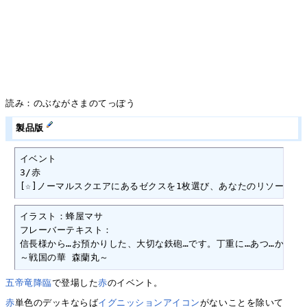
読み：のぶながさまのてっぽう
製品版
イベント

3/赤

[☆]ノーマルスクエアにあるゼクスを1枚選び、あなたのリソースに
イラスト：蜂屋マサ

フレーバーテキスト：

信長様から…お預かりした、大切な鉄砲…です。丁重に…あつ…かわなく
～戦国の華 森蘭丸～
五帝竜降臨
で登場した
赤
のイベント。
赤
単色のデッキならば
イグニッションアイコン
がないことを除いて