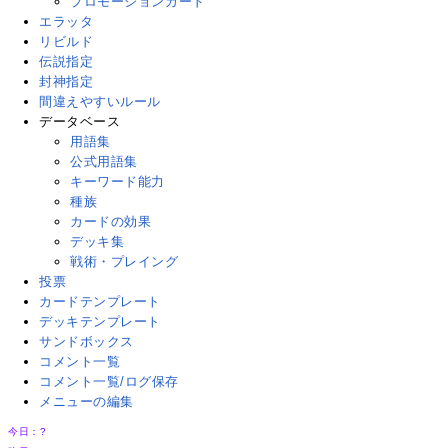
プロモーションカード
エラッタ
リビルド
伝説指定
封神指定
間違えやすいルール
データベース
用語集
公式用語集
キーワード能力
種族
カードの効果
デッキ集
戦術・プレイング
投票
カードテンプレート
デッキテンプレート
サンドボックス
コメント一覧
コメント一覧/ログ保存
メニューの編集
今日：
?