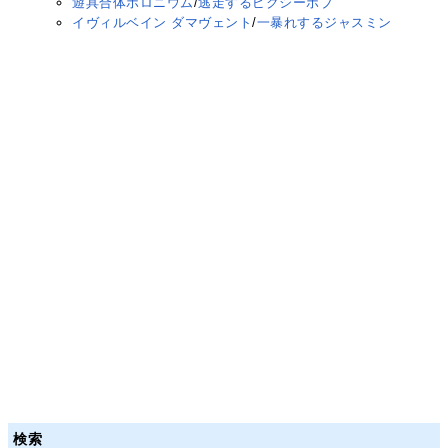
遊具合体ポロニウム
/
逃走するピクシーボブ
イヴィルベイン ダマヴェント
/
一暴れするジャスミン
検索