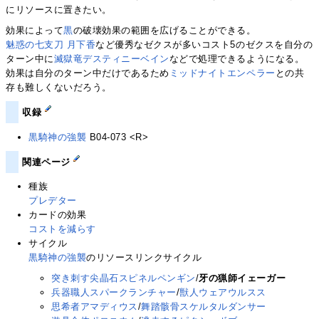
にリソースに置きたい。
効果によって
黒
の破壊効果の範囲を広げることができる。
魅惑の七支刀 月下香
など優秀なゼクスが多いコスト5のゼクスを自分の
ターン中に
滅獄竜デスティニーベイン
などで処理できるようになる。
効果は自分のターン中だけであるため
ミッドナイトエンペラー
との共
存も難しくないだろう。
収録
黒騎神の強襲
B04-073 <R>
関連ページ
種族
プレデター
カードの効果
コストを減らす
サイクル
黒騎神の強襲
のリソースリンクサイクル
突き刺す尖晶石スピネルペンギン
/
牙の猟師イェーガー
兵器職人スパークランチャー
/
獣人ウェアウルスス
思希者アマディウス
/
舞踏骸骨スケルタルダンサー