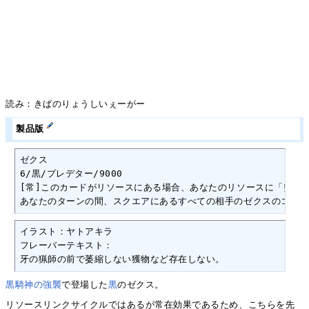
読み：きばのりょうしいぇーがー
製品版
ゼクス

6/黒/プレデター/9000

[常]このカードがリソースにある場合、あなたのリソースに「突き刺
あなたのターンの間、スクエアにあるすべての相手のゼクスのコスト
イラスト：ヤトアキラ

フレーバーテキスト：

牙の猟師の前で萎縮しない獲物など存在しない。
黒騎神の強襲
で登場した
黒
のゼクス。
リソースリンクサイクルではあるが常在効果であるため、こちらを先