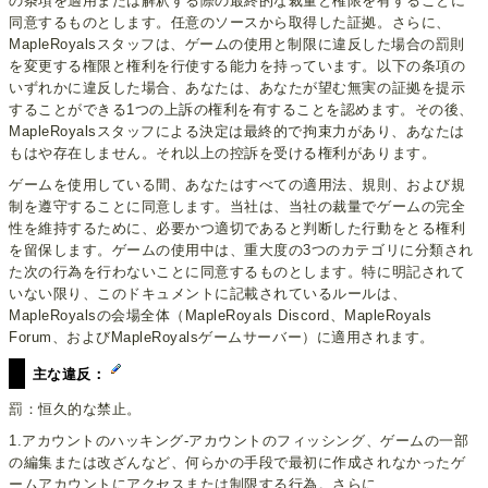
の条項を適用または解釈する際の最終的な裁量と権限を有することに
同意するものとします。任意のソースから取得した証拠。さらに、
MapleRoyalsスタッフは、ゲームの使用と制限に違反した場合の罰則
を変更する権限と権利を行使する能力を持っています。以下の条項の
いずれかに違反した場合、あなたは、あなたが望む無実の証拠を提示
することができる1つの上訴の権利を有することを認めます。その後、
MapleRoyalsスタッフによる決定は最終的で拘束力があり、あなたは
もはや存在しません。それ以上の控訴を受ける権利があります。
ゲームを使用している間、あなたはすべての適用法、規則、および規
制を遵守することに同意します。当社は、当社の裁量でゲームの完全
性を維持するために、必要かつ適切であると判断した行動をとる権利
を留保します。ゲームの使用中は、重大度の3つのカテゴリに分類され
た次の行為を行わないことに同意するものとします。特に明記されて
いない限り、このドキュメントに記載されているルールは、
MapleRoyalsの会場全体（MapleRoyals Discord、MapleRoyals
Forum、およびMapleRoyalsゲームサーバー）に適用されます。
主な違反：
罰：恒久的な禁止。
1.アカウントのハッキング-アカウントのフィッシング、ゲームの一部
の編集または改ざんなど、何らかの手段で最初に作成されなかったゲ
ームアカウントにアクセスまたは制限する行為。さらに、