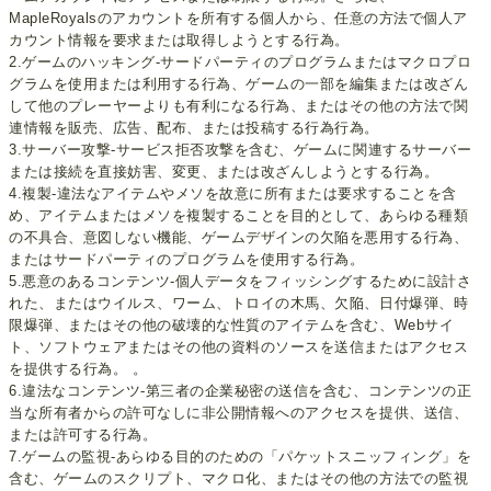
MapleRoyalsのアカウントを所有する個人から、任意の方法で個人ア
カウント情報を要求または取得しようとする行為。
2.ゲームのハッキング-サードパーティのプログラムまたはマクロプロ
グラムを使用または利用する行為、ゲームの一部を編集または改ざん
して他のプレーヤーよりも有利になる行為、またはその他の方法で関
連情報を販売、広告、配布、または投稿する行為行為。
3.サーバー攻撃-サービス拒否攻撃を含む、ゲームに関連するサーバー
または接続を直接妨害、変更、または改ざんしようとする行為。
4.複製-違法なアイテムやメソを故意に所有または要求することを含
め、アイテムまたはメソを複製することを目的として、あらゆる種類
の不具合、意図しない機能、ゲームデザインの欠陥を悪用する行為、
またはサードパーティのプログラムを使用する行為。
5.悪意のあるコンテンツ-個人データをフィッシングするために設計さ
れた、またはウイルス、ワーム、トロイの木馬、欠陥、日付爆弾、時
限爆弾、またはその他の破壊的な性質のアイテムを含む、Webサイ
ト、ソフトウェアまたはその他の資料のソースを送信またはアクセス
を提供する行為。 。
6.違法なコンテンツ-第三者の企業秘密の送信を含む、コンテンツの正
当な所有者からの許可なしに非公開情報へのアクセスを提供、送信、
または許可する行為。
7.ゲームの監視-あらゆる目的のための「パケットスニッフィング」を
含む、ゲームのスクリプト、マクロ化、またはその他の方法での監視