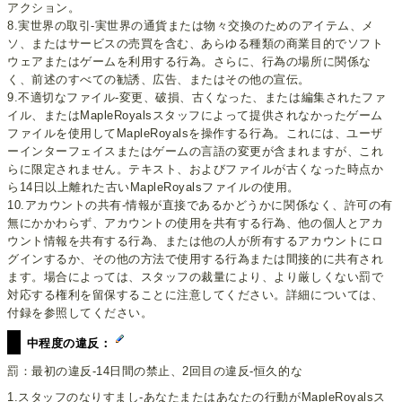
アクション。
8.実世界の取引-実世界の通貨または物々交換のためのアイテム、メ
ソ、またはサービスの売買を含む、あらゆる種類の商業目的でソフト
ウェアまたはゲームを利用する行為。さらに、行為の場所に関係な
く、前述のすべての勧誘、広告、またはその他の宣伝。
9.不適切なファイル-変更、破損、古くなった、または編集されたファ
イル、またはMapleRoyalsスタッフによって提供されなかったゲーム
ファイルを使用してMapleRoyalsを操作する行為。これには、ユーザ
ーインターフェイスまたはゲームの言語の変更が含まれますが、これ
らに限定されません。テキスト、およびファイルが古くなった時点か
ら14日以上離れた古いMapleRoyalsファイルの使用。
10.アカウントの共有-情報が直接であるかどうかに関係なく、許可の有
無にかかわらず、アカウントの使用を共有する行為、他の個人とアカ
ウント情報を共有する行為、または他の人が所有するアカウントにロ
グインするか、その他の方法で使用する行為または間接的に共有され
ます。場合によっては、スタッフの裁量により、より厳しくない罰で
対応する権利を留保することに注意してください。詳細については、
付録を参照してください。
中程度の違反：
罰：最初の違反-14日間の禁止、2回目の違反-恒久的な
1.スタッフのなりすまし-あなたまたはあなたの行動がMapleRoyalsス