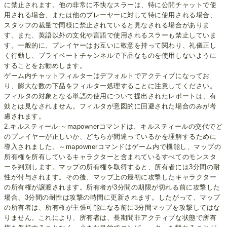
に禁止されます。他の非常に不快なスラーは、特に公開チャットで使
用される場合、または他のプレーヤーに対して特に使用される場合、
スタッフの裁量で同様に禁止されていると見なされる場合がありま
す。また、英語以外の文化や言語で使用されるスラーも禁止していま
す。一般的に、プレイヤーはお互いに敬意を持って関わり、礼儀正し
く行動し、プライベートチャンネルで下品なものを使用しないように
することをお勧めします。
ゲーム内チャットフィルターはデフォルトでアクティブになってお
り、膨大な数の下品をフィルター処理することに注意してください。
フィルタの対象となる単語の使用について提出されたレポートは、有
効とは見なされません。フィルタが意図的に回避された場合のみが考
慮されます。
2.キルスティール-～mapownerコマンドは、キルスティールの交代でど
のプレイヤーが正しいか、どちらが間違っているかを理解するために
導入されました。～mapownerコマンドはゲーム内で機能し、マップの
所有権を所有しているキャラクターと含まれているすべてのモンスタ
ーを判別します。マップの所有権を取得すると、所有者には3分間の耐
性が付与されます。その後、マップ上の最初に攻撃したキャラクター
の所有権が譲渡されます。所有者が3分間の期限が切れる前に攻撃した
場合、3分間の耐性は攻撃の時間に更新されます。したがって、マップ
の所有者は、所有権が主張可能になる前に3分間マップを攻撃してはな
りません。これにより、所有者は、長期間非アクティブな状態で所有