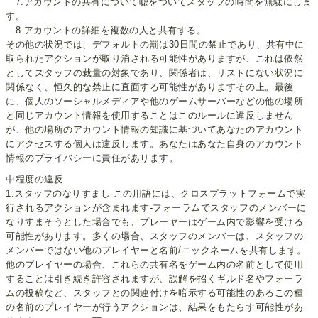
7.アカウントの共有について嘘をついてスタッフの時間を無駄にしま
す。
8.アカウントの詳細を複数の人と共有する。
その他の状況では、デフォルトの罰は30日間の禁止であり、共有中に
取られたアクションが取り消される可能性がありますが、これは依然
としてスタッフの裁量の対象であり、関係者は、リストにない状況に
関係なく、恒久的な禁止に直面する可能性がありますその上。最後
に、個人のソーシャルメディアや他のゲームサーバーなどの他の場所
と同じアカウント情報を使用することはこのルールに違反しません
が、他の場所のアカウント情報の知識に基づいてあなたのアカウント
にアクセスする個人は違反します。あなたはあなた自身のアカウント
情報のプライバシーに責任があります。
中程度の違反
1.スタッフのなりすまし-この用語には、クロスプラットフォームで実
行されるアクションが含まれます-フォーラムでスタッフのメンバーに
なりすまそうとした場合でも、プレーヤーはゲーム内で影響を受ける
可能性があります。多くの場合、スタッフのメンバーは、スタッフの
メンバーではない他のプレイヤーと名前/ニックネームを共有します。
他のプレイヤーの場合、これらの共有名をゲーム内の名前として使用
することは引き続き許容されますが、誤解を招くギルド名やフォーラ
ムの投稿など、スタッフとの関連付けを暗示する可能性のあるこの種
の名前のプレイヤーが行うアクションは、結果をもたらす可能性があ