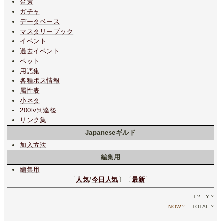
金策
ガチャ
データベース
マスタリーブック
イベント
過去イベント
ペット
用語集
各種ボス情報
属性表
小ネタ
200lv到達後
リンク集
Japaneseギルド
加入方法
編集用
編集用
〔
人気
/
今日人気
〕〔
最新
〕
T.
?
Y.
?
NOW.
?
TOTAL.
?