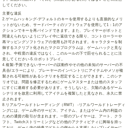
してください。
主要な違反
2.ゲームハッキング-デフォルトのキーを使用するよりも直接的なメリ
ットがないため、サードパーティのソフトウェアを使用して1：1のア
クションでキーを再バインドできます。また、プレイヤーがボットと
間違えられないようにプレイ中に返信できる限り、コントローラーや
再マッピングソフトウェアの使用も許可されます。キャラクターを制
御するスクリプト化されたマクロプログラムは、ゲームハックと見な
され、中程度の違反ではなく、このルールの下で罰せられることに注
意してください-5.ロボットプレイ。
4.複製-予測できないサーバーの誤動作やその他の未知のサーバーの不
具合/エラーにより、プレーヤーのインベントリにアイテムやメソが複
製される可能性があるシナリオを想定することができます。このシナ
リオでは、問題を修正するためにゲームマスターまたは他のスタッフ
にすぐに連絡する必要があります。そうしないと、欠陥のあるゲーム
シナリオを故意に利用してアイテムを複製したと見なされ、永久に禁
止されます。
8.リアルワールドトレーディング（RWT） -リアルワールドトレーディ
ングには、ゲーム外のサービス、アイテム、またはゲーム内の利益の
ための通貨の取引が含まれます。一部のプレイヤーは、アート、クラ
フト、Twitchストリーミングなどの他のアクティビティに興味を持っ
ており、ゲーム内の特典でどちらの側からも支援したいプレイヤーに