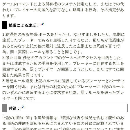
ゲーム内コマンドによる所有権のシステム指定なしで、またはその代
わりにプレイヤーの明示的な許可なしに略奪する行為。その指定があ
ります。
拡張による違反：
1.信憑性のある主張-ポーズをとったり、なりすましをしたり、規則に
違反したプレーヤーであると主張したりするなど、私たちが信憑性が
あるとみなす上記の他の規則に違反したと主張または冗談を言う行
為。罰：実際にルールを破ることと同じです。
2.禁止回避-任意のアカウントでのゲームへのアクセスを目的とした、
または達成するための手段を使用して、プレーヤーに存在する禁止を
回避する行為。罰：プレイヤーが回避しようとした、またはすでに回
避した結果と同じです。
3.連想ルール違反-上記のルールに違反しているプレーヤーとパーティ
ーを開く行為、または自分の利益のためにプレーヤーに上記のルール
のいずれかに違反するように要求する行為。罰：ルールを破ったプレ
イヤーと同じです。
付録：
上記の用語に関する追加情報は、特別な状況や状況を含む可能性のあ
る用語の理解を深めるために含まれている次の付録に記載されていま
す。上記の用語のすべてにさらに説明があるわけではないことに注意