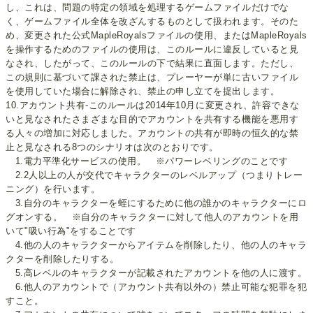
し、これは、問題の特定の領域を処理するゲームファイルだけでな
く、ゲームファイル全体を改ざんするものとして扱われます。そのた
め、変更された公式MapleRoyalsファイルの使用、またはMapleRoyals
を操作するためのファイルの使用は、このルールに違反していると見
なされ、したがって、このルールの下で結果に直面します。ただし、
この規則に基づいて課された禁止は、プレーヤーが単に古いファイル
を使用していた場合に解除され、禁止の申し立てを提出します。
10.アカウント共有-このルールは2014年10月に変更され、許容できな
いと見なされたさまざまな目的でアカウントを共有する機能を悪用す
る人々の増加に対応しました。アカウントの共有が即時の恒久的な禁
止と見なされる8つのシナリオは次のとおりです。
1.電力平準化サービスの使用。 ※パワーレベリングのことです
2.2人以上の人が交代でキャラクターのレベルアップ（つまりトレー
ニング）を行います。
3.自分のキャラクターを蛭にするために他の誰かのキャラクターにロ
グオンする。 ※自分のキャラクターに対して他人のアカウントを用
いて"吸い行為"をすることです
4.他の人のキャラクターからアイテムを削除したり、他の人のキャラ
クターを削除したりする。
5.高レベルのキャラクターが記載されたアカウントを他の人に渡す。
6.他人のアカウントで（アカウント共有以外の）禁止可能な犯罪を犯
すこと。