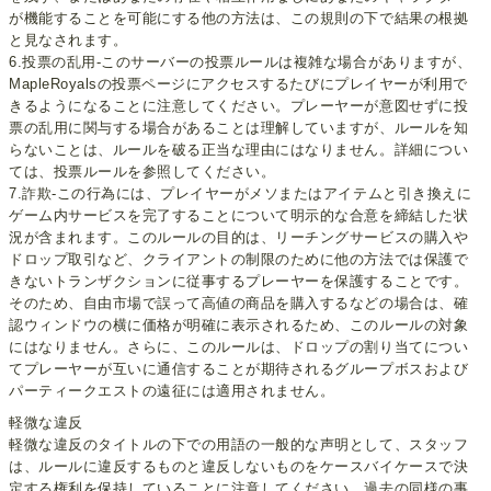
が機能することを可能にする他の方法は、この規則の下で結果の根拠
と見なされます。
6.投票の乱用-このサーバーの投票ルールは複雑な場合がありますが、
MapleRoyalsの投票ページにアクセスするたびにプレイヤーが利用で
きるようになることに注意してください。プレーヤーが意図せずに投
票の乱用に関与する場合があることは理解していますが、ルールを知
らないことは、ルールを破る正当な理由にはなりません。詳細につい
ては、投票ルールを参照してください。
7.詐欺-この行為には、プレイヤーがメソまたはアイテムと引き換えに
ゲーム内サービスを完了することについて明示的な合意を締結した状
況が含まれます。このルールの目的は、リーチングサービスの購入や
ドロップ取引など、クライアントの制限のために他の方法では保護で
きないトランザクションに従事するプレーヤーを保護することです。
そのため、自由市場で誤って高値の商品を購入するなどの場合は、確
認ウィンドウの横に価格が明確に表示されるため、このルールの対象
にはなりません。さらに、このルールは、ドロップの割り当てについ
てプレーヤーが互いに通信することが期待されるグループボスおよび
パーティークエストの遠征には適用されません。
軽微な違反
軽微な違反のタイトルの下での用語の一般的な声明として、スタッフ
は、ルールに違反するものと違反しないものをケースバイケースで決
定する権利を保持していることに注意してください。過去の同様の事