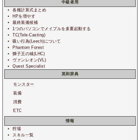
中級者用
各種計算式まとめ
HPを増やす
最終装備候補
1つのパソコンでメイプルを多重起動する
TC(Tele-Casting)
吸い行為(Leech)について
Phantom Forest
獅子王の城(LHC)
ヴァンレオン(VL)
Quest Specialist
英和辞典
モンスター
装備
消費
ETC
情報
狩場
スキル一覧