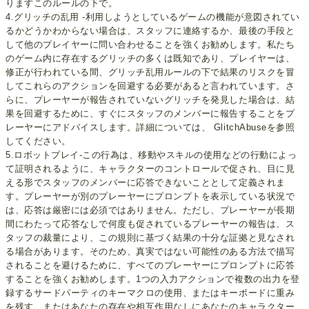
りますこのルールの下で。
4.グリッチの乱用 -利用しようとしているゲームの機能が意図されてい
るかどうかわからない場合は、スタッフに連絡するか、最後の手段と
して他のプレイヤーに問い合わせることを強くお勧めします。私たち
のゲーム内に存在するグリッチの多くは既知であり、プレイヤーは、
修正が行われている間、グリッチ乱用ルールの下で結果のリスクを冒
してこれらのアクションを回避する必要があると言われています。さ
らに、プレーヤーが報告されていないグリッチを発見した場合は、結
果を回避するために、すぐにスタッフのメンバーに報告することをプ
レーヤーにアドバイスします。詳細については、 GlitchAbuseを参照
してください。
5.ロボットプレイ-この行為は、移動やスキルの使用などの行動によっ
て証明されるように、キャラクターのコントロールで促され、目に見
える形でスタッフのメンバーに応答できないこととして定義されま
す。プレーヤーが別のプレーヤーにプロンプ​​トを表示している状況で
は、応答は厳密には必須ではありません。ただし、プレーヤーが長期
間にわたって応答なしで何度も促されているプレーヤーの報告は、ス
タッフの裁量により、この規則に基づく結果の十分な証拠と見なされ
る場合があります。そのため、真実ではない可能性のある方法で描写
されることを避けるために、すべてのプレーヤーにプロンプ​​トに応答
することを強くお勧めします。1つの入力アクションで複数の出力を登
録するサードパーティのキーマクロの使用、またはキーボードに重み
を残す、またはあなたの存在や相互作用なしにあなたのキャラクター