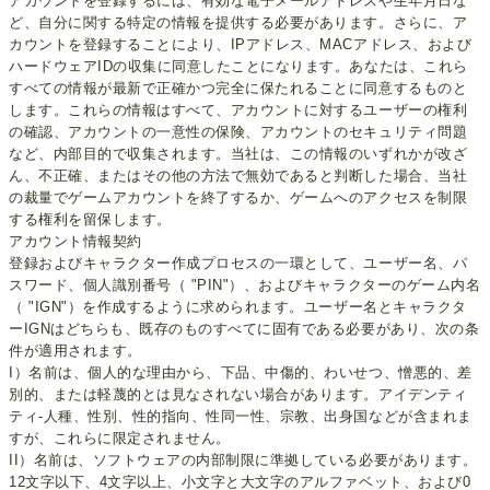
アカウントを登録するには、有効な電子メールアドレスや生年月日な
ど、自分に関する特定の情報を提供する必要があります。さらに、ア
カウントを登録することにより、IPアドレス、MACアドレス、および
ハードウェアIDの収集に同意したことになります。あなたは、これら
すべての情報が最新で正確かつ完全に保たれることに同意するものと
します。これらの情報はすべて、アカウントに対するユーザーの権利
の確認、アカウントの一意性の保険、アカウントのセキュリティ問題
など、内部目的で収集されます。当社は、この情報のいずれかが改ざ
ん、不正確、またはその他の方法で無効であると判断した場合、当社
の裁量でゲームアカウントを終了するか、ゲームへのアクセスを制限
する権利を留保します。
アカウント情報契約
登録およびキャラクター作成プロセスの一環として、ユーザー名、パ
スワード、個人識別番号（ "PIN"）、およびキャラクターのゲーム内名
（ "IGN"）を作成するように求められます。ユーザー名とキャラクタ
ーIGNはどちらも、既存のものすべてに固有である必要があり、次の条
件が適用されます。
I）名前は、個人的な理由から、下品、中傷的、わいせつ、憎悪的、差
別的、または軽蔑的とは見なされない場合があります。アイデンティ
ティ-人種、性別、性的指向、性同一性、宗教、出身国などが含まれま
すが、これらに限定されません。
II）名前は、ソフトウェアの内部制限に準拠している必要があります。
12文字以下、4文字以上、小文字と大文字のアルファベット、および0