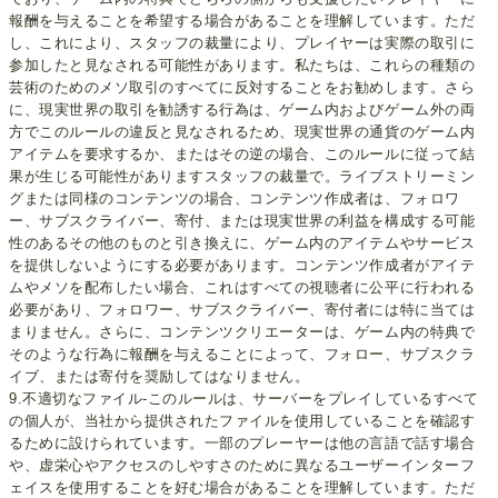
報酬を与えることを希望する場合があることを理解しています。ただ
し、これにより、スタッフの裁量により、プレイヤーは実際の取引に
参加したと見なされる可能性があります。私たちは、これらの種類の
芸術のためのメソ取引のすべてに反対することをお勧めします。さら
に、現実世界の取引を勧誘する行為は、ゲーム内およびゲーム外の両
方でこのルールの違反と見なされるため、現実世界の通貨のゲーム内
アイテムを要求するか、またはその逆の場合、このルールに従って結
果が生じる可能性がありますスタッフの裁量で。ライブストリーミン
グまたは同様のコンテンツの場合、コンテンツ作成者は、フォロワ
ー、サブスクライバー、寄付、または現実世界の利益を構成する可能
性のあるその他のものと引き換えに、ゲーム内のアイテムやサービス
を提供しないようにする必要があります。コンテンツ作成者がアイテ
ムやメソを配布したい場合、これはすべての視聴者に公平に行われる
必要があり、フォロワー、サブスクライバー、寄付者には特に当ては
まりません。さらに、コンテンツクリエーターは、ゲーム内の特典で
そのような行為に報酬を与えることによって、フォロー、サブスクラ
イブ、または寄付を奨励してはなりません。
9.不適切なファイル-このルールは、サーバーをプレイしているすべて
の個人が、当社から提供されたファイルを使用していることを確認す
るために設けられています。一部のプレーヤーは他の言語で話す場合
や、虚栄心やアクセスのしやすさのために異なるユーザーインターフ
ェイスを使用することを好む場合があることを理解しています。ただ