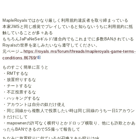
MapleRoyalsではかなり厳しく利用規約違反者を取り締まっている
本家JMSと同じ感覚でプレイしていると知らないうちに利用規約に抵
触していることが多々ある
もちろんJaPaNeSeギルド/連合内でもこれまでに多数BANされている
Royalsの世界を楽しみたいなら遵守してください。
元ページ→
https://royals.ms/forum/threads/mapleroyals-game-terms-
conditions.86769/
ものすごく簡単に言うと
・RMTするな
・放置狩りするな
・チートするな
・不正投票するな
・ハッキングするな
・アカウントは自分の奴だけ使え
・同じ回線から複数人で投票したい時は同じ回線のうち一日1アカウン
トだけにして
・mapownerの許可なく横狩りとかドロップ横取り、他にも詐欺とかあ
ったらBANできるのでSS撮って報告して
ちなみに放置狩りに似ているが召喚スキル狩りはok