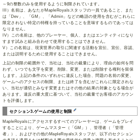
～9の整数のみを使用するように制限されています。
III）名前は、あなたがMapleRoyalsスタッフの一員であること、また
は「Dev」、「GM」、「Admin」などの略語の使用を含むがこれらに
限定されない特定の特権を持っていることを意味するものであっては
なりません。
IV）この名前は、他のプレーヤー、個人、またはエンティティになり
すます試みと組み合わせて使用​​することはできません。
V）この名前は、現実世界の取引に関連する活動を宣伝、宣伝、容認、
または説明するために使用することはできません。
上記の制限の範囲外で、当社は、当社の裁量により、理由の如何を問
わず、いつでも文字を変更、削除、変更、または削除する権利を留保
します。上記の条件のいずれかに違反した場合、問題の名前の変更、
ゲームへのアクセスの制限、または終了を含むがこれらに限定されな
い、当社が適切とみなす変更またはその他の結果の対象となる場合が
あります。違反の重大度に基づいて、当社の裁量でお客様のアカウン
トを評価します。
セクション3.ゲームの使用と制限
MapleRoyalsにアクセスするすべてのプレーヤーは、ゲームをプレイ
することにより、ゲームマスター（「GM」）、管理者（「管理
者」）、およびその他のMapleRoyalsスタッフが、以下のセクション