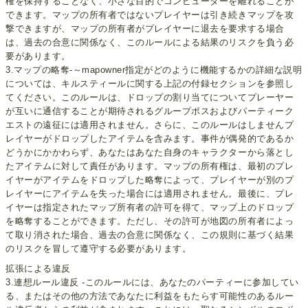
権を保持することなく、小さな目的でコンピューターを離れることが
できます。マップの所有者ではないプレイヤーは引き続きマップを攻
撃できますが、マップの所有者がプレイヤーに退去を要求する場合
は、過去の合意に関係なく、このルールによる結果のリスクを負う必
要があります。
3.マップの略奪-～mapowner指定がどのように機能するかの詳細な説明
については、キルスティールに関する上記の付録セクションを参照し
てください。このルールは、ドロップの割り当てについてプレーヤー
が互いに通信することが期待されるグループボスおよびパーティーク
エストの遠征には適用されません。さらに、このルールはしませんプ
レイヤーがドロップしたアイテムを含みます。事件が偶発的であるか
どうかにかかわらず、あなたはあなた自身のキャラクターから落とし
たアイテムに対して責任があります。マップの所有権は、最初のプレ
イヤーがアイテムをドロップした略奪によって、プレイヤーが別のプ
レイヤーにアイテムを失った場合には適用されません。最後に、プレ
イヤーは指定されたマップ所有者の許可を得て、マップ上のドロップ
を略奪することができます。ただし、その許可が地図の所有者によっ
て取り消された場合、過去の合意に関係なく、この規則に基づく結果
のリスクを冒して遵守する必要があります。
拡張による違反
3.連想ルール違反 -このルールには、あなたのパーティーに参加してい
る、またはその他の方法であなたに利益をもたらす可能性のあるルー