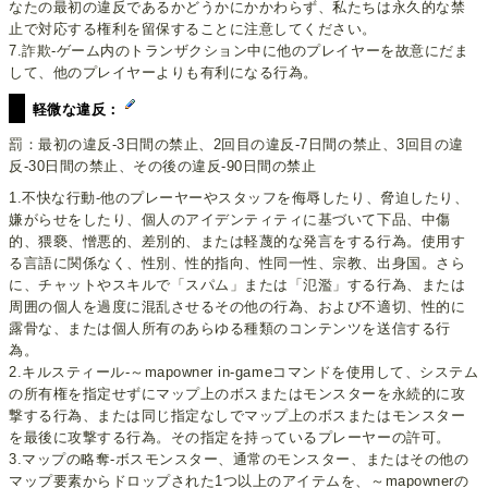
なたの最初の違反であるかどうかにかかわらず、私たちは永久的な禁
止で対応する権利を留保することに注意してください。
7.詐欺-ゲーム内のトランザクション中に他のプレイヤーを故意にだま
して、他のプレイヤーよりも有利になる行為。
軽微な違反：
罰：最初の違反-3日間の禁止、2回目の違反-7日間の禁止、3回目の違
反-30日間の禁止、その後の違反-90日間の禁止
1.不快な行動-他のプレーヤーやスタッフを侮辱したり、脅迫したり、
嫌がらせをしたり、個人のアイデンティティに基づいて下品、中傷
的、猥褻、憎悪的、差別的、または軽蔑的な発言をする行為。使用す
る言語に関係なく、性別、性的指向、性同一性、宗教、出身国。さら
に、チャットやスキルで「スパム」または「氾濫」する行為、または
周囲の個人を過度に混乱させるその他の行為、および不適切、性的に
露骨な、または個人所有のあらゆる種類のコンテンツを送信する行
為。
2.キルスティール-～mapowner in-gameコマンドを使用して、システム
の所有権を指定せずにマップ上のボスまたはモンスターを永続的に攻
撃する行為、または同じ指定なしでマップ上のボスまたはモンスター
を最後に攻撃する行為。その指定を持っているプレーヤーの許可。
3.マップの略奪-ボスモンスター、通常のモンスター、またはその他の
マップ要素からドロップされた1つ以上のアイテムを、～mapownerの