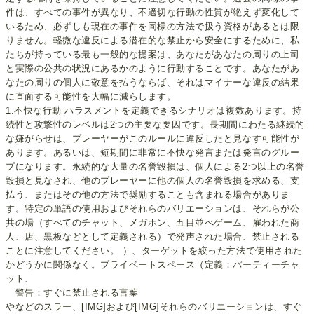
件は、すべての事件が異なり、不適切な行動の性質が絶えず変化して
いるため、必ずしも現在の事件を同様の方法で扱う資格があるとは限
りません。軽微な違反による潜在的な禁止から安全にするために、私
たちが持っている最も一般的な提案は、あなたがあなたの周りの上司
と実際の公共の状況にあるかのように行動することです。あなたがあ
なたの周りの個人に敬意を払うならば、それはマイナーな違反の結果
に直面する可能性を大幅に減らします。
1.不快な行動-ハラスメントを定義できるシナリオは複数あります。持
続性と攻撃性のレベルは2つの主要な要因です。長期間にわたる継続的
な嫌がらせは、プレーヤーがこのルールに違反したと見なす可能性が
あります。あるいは、短期間に非常に不快な発言または発言のグルー
プになります。永続的な大量の名誉毀損は、個人による2つ以上の名誉
毀損と見なされ、他のプレーヤーに他の個人の名誉毀損を求める、支
払う、またはその他の方法で奨励することも含まれる場合がありま
す。特定の単語の使用およびそれらのバリエーションは、それらが公
共の場（すべてのチャット、メガホン、五目並べゲーム、雇われた商
人、店、黒板などとして定義される）で発声された場合、禁止される
ことに注意してください。 ）、ターゲットを絞った方法で使用された
かどうかに関係なく。プライベートスペース（定義：パーティーチャ
ット、
警告：すぐに禁止される言葉
やなどのスラー、[IMG]および[IMG]それらのバリエーションは、すぐ