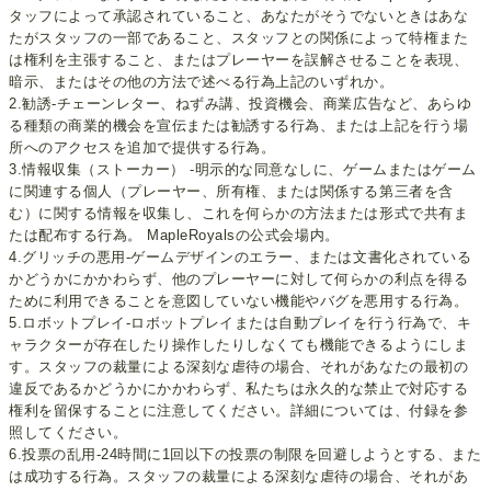
タッフによって承認されていること、あなたがそうでないときはあな
たがスタッフの一部であること、スタッフとの関係によって特権また
は権利を主張すること、またはプレーヤーを誤解させることを表現、
暗示、またはその他の方法で述べる行為上記のいずれか。
2.勧誘-チェーンレター、ねずみ講、投資機会、商業広告など、あらゆ
る種類の商業的機会を宣伝または勧誘する行為、または上記を行う場
所へのアクセスを追加で提供する行為。
3.情報収集（ストーカー） -明示的な同意なしに、ゲームまたはゲーム
に関連する個人（プレーヤー、所有権、または関係する第三者を含
む）に関する情報を収集し、これを何らかの方法または形式で共有ま
たは配布する行為。 MapleRoyalsの公式会場内。
4.グリッチの悪用-ゲームデザインのエラー、または文書化されている
かどうかにかかわらず、他のプレーヤーに対して何らかの利点を得る
ために利用できることを意図していない機能やバグを悪用する行為。
5.ロボットプレイ-ロボットプレイまたは自動プレイを行う行為で、キ
ャラクターが存在したり操作したりしなくても機能できるようにしま
す。スタッフの裁量による深刻な虐待の場合、それがあなたの最初の
違反であるかどうかにかかわらず、私たちは永久的な禁止で対応する
権利を留保することに注意してください。詳細については、付録を参
照してください。
6.投票の乱用-24時間に1回以下の投票の制限を回避しようとする、また
は成功する行為。スタッフの裁量による深刻な虐待の場合、それがあ