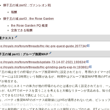
獅子王の城 part2 : ヴァンレオン戦
報酬
獅子王の城 part3 : the Rose Garden
the Rose Garden PQ 概要
交換できる報酬
提クエスト
ps://royals.ms/forum/threads/lhc-lkc-pre-quest-guide.207734/
子王の城 part1 : グループ推奨MAP
ps://royals.ms/forum/threads/update-73-14-07-2021.193634/
ps://royals.ms/forum/threads/lhc-grinding-party-exp-hr.193861/
子王の城は全ての狩場がグループ推奨MAPに設定されており、専用のタイマーが
イマーには1日1時間という制限があるが、時間中はグループ推奨MAP専用のPT
プが発生する。
の代わりにエネミーの体力が他の狩場のものとは遙かに高く設定されており、一
うが、6人PTでボーナスを貰うことを考えると大幅なリターンが見込める。知り
してできるだけ6人で挑むようにしよう。
お、パーティ推奨MAPのボーナス経験値にはHSが適用されないため、ビショッ
しろ回転率が下がるのでいらない子扱いされている。
イマー有効時にドロップする浄化のトーテムは個別ドロップのため、PTメンバ