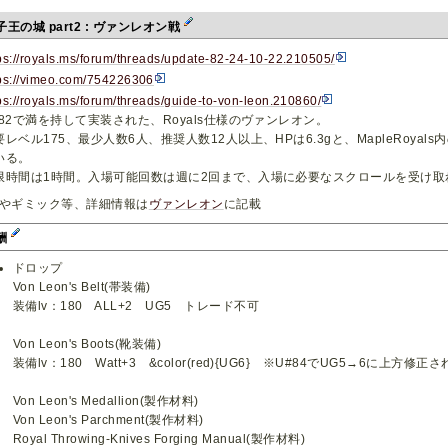
子王の城 part2 : ヴァンレオン戦
ps://royals.ms/forum/threads/update-82-24-10-22.210505/
tps://vimeo.com/754226306
ps://royals.ms/forum/threads/guide-to-von-leon.210860/
#82で満を持して実装された、Royals仕様のヴァンレオン。
要レベル175、最少人数6人、推奨人数12人以上、HPは6.3gと、MapleRoya
いる。
限時間は1時間。入場可能回数は週に2回まで、入場に必要なスクロールを受け取
Pやギミック等、詳細情報は
ヴァンレオン
に記載
酬
ドロップ
Von Leon's Belt(帯装備)
装備lv：180 ALL+2 UG5 トレード不可
Von Leon's Boots(靴装備)
装備lv：180 Watt+3 &color(red){UG6} ※U#84でUG5→6に上方修
Von Leon's Medallion(製作材料)
Von Leon's Parchment(製作材料)
Royal Throwing-Knives Forging Manual(製作材料)