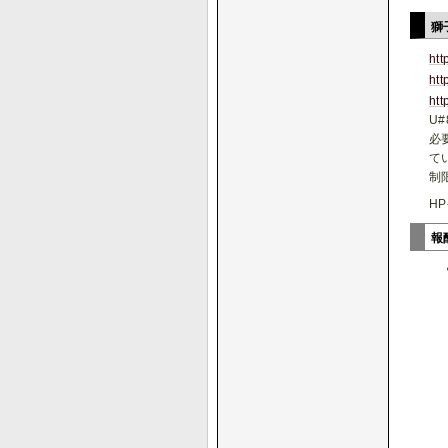
獅
htt
ht
htt
U
必
て
制
H
報