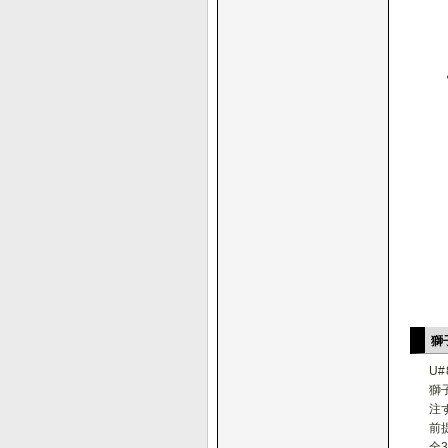
獅子
U
獅
注
前
全