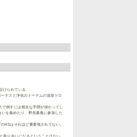
設けられている。
ボーナスと浄化のトーテムの追加ドロ
人で倒すには相当な手間が掛かってし
合いを集めたり、野良募集に参加した
プのHSはそれほど重要視されてない。
ーと取り合いになるということはない。