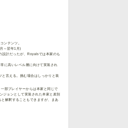
自のコンテンツ。
月～翌年1月)
設計だったが、Royalsでは本家のも
非常に高いレベル層に向けて実装され
ツと言える。挑む場合はしっかりと装
に対し、一部プレイヤーからは本家と同じで
テーマダンジョンとして実装された本家と差別
ていると解釈することもできますが、まあ