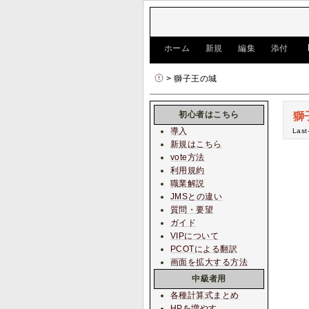
[
ホーム
|
新規
|
編集
|
添付
]
> 獅子王の城
初心者はこちら
獅
導入
Last
新規はこちら
vote方法
利用規約
職業解説
JMSとの違い
質問・要望
ガイド
VIPについて
PCOTによる翻訳
画面を拡大する方法
中級者用
各種計算式まとめ
HPを増やす