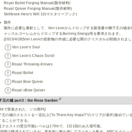
Royal Bullet Forging Manual(製作材料)
Royal Quiver Forging Manual(製作材料)
Skillbook Hero's Will 10(マスタリーブック)
製作
製作に必要な素材として、Von Leonからドロップする製造書や獅子王の城
ャッスルゴーレムからドロップするBurning Energy等を要求されます。
[2023/4/28]Von Leonの投射物の作成に必要な闇のクリスタルが削除されま
Von Leon's Soul
Von Leon's Chaos Scroll
Royal Throwing-Knives
Royal Bullet
Royal Bow Quiver
Royal xBow Quiver
王の城 part3 : the Rose Garden
#84で実装された、ソロ用PQ
子王の城のクエストを一定以上("Is There Any Hope?"のクリアが条件)進
することができる。
提クエストの受注可能レベルは170lvで、1日1回のみ入場可能。
3段階で構成されているが、基本的に敵を倒してアイテムを集め、NPCをクリッ