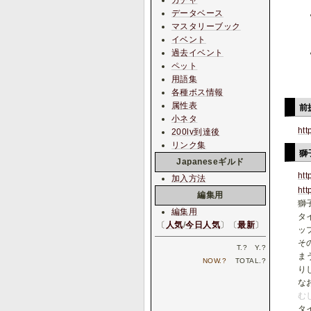
ガチャ
データベース
マスタリーブック
イベント
過去イベント
ペット
用語集
各種ボス情報
属性表
前
小ネタ
htt
200lv到達後
リンク集
獅
Japaneseギルド
htt
加入方法
htt
編集用
獅
編集用
タ
〔
人気
/
今日人気
〕〔
最新
〕
ッ
そ
T.
?
Y.
?
ま
NOW.
?
TOTAL.
?
り
な
む
タ