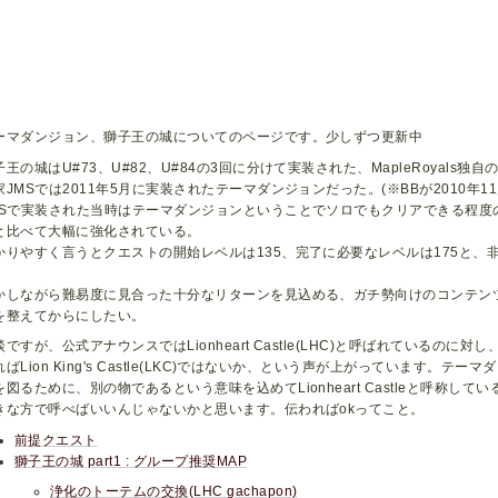
ーマダンジョン、獅子王の城についてのページです。少しずつ更新中
子王の城はU#73、U#82、U#84の3回に分けて実装された、MapleRoyals独
家JMSでは2011年5月に実装されたテーマダンジョンだった。(※BBが2010年11
MSで実装された当時はテーマダンジョンということでソロでもクリアできる程度の
と比べて大幅に強化されている。
かりやすく言うとクエストの開始レベルは135、完了に必要なレベルは175と、
。
かしながら難易度に見合った十分なリターンを見込める、ガチ勢向けのコンテン
を整えてからにしたい。
談ですが、公式アナウンスではLionheart Castle(LHC)と呼ばれているの
ればLion King's Castle(LKC)ではないか、という声が上がっています。
を図るために、別の物であるという意味を込めてLionheart Castleと呼称し
きな方で呼べばいいんじゃないかと思います。伝わればokってこと。
前提クエスト
獅子王の城 part1 : グループ推奨MAP
浄化のトーテムの交換(LHC gachapon)