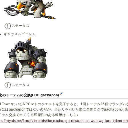
ステータス
キャッスルゴーレム
ステータス
化のトーテムの交換(LHC gachapon)
nd TowerにいるNPCマトのクエストを完了すると、1回トーテム25個でラン
密にはgachaponではないのだが、当たりを引いた際に全体ログでgachapon
イテム交換で出てくる可能性のある報酬はこちら↓
ps://royals.ms/forum/threads/lhc-exchange-rewards-cs-ws-bwg-taru-totem-r