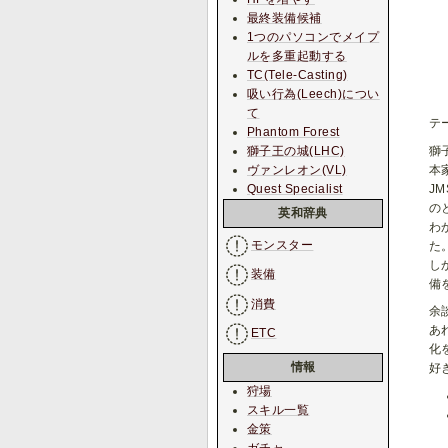
最終装備候補
1つのパソコンでメイプ
ルを多重起動する
TC(Tele-Casting)
吸い行為(Leech)につい
て
テ
Phantom Forest
獅
獅子王の城(LHC)
本
ヴァンレオン(VL)
J
Quest Specialist
の
英和辞典
わ
モンスター
た
し
装備
備
消費
余
あ
ETC
化
情報
好
狩場
スキル一覧
金策