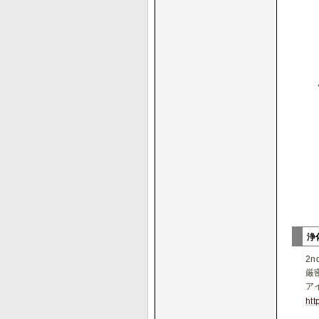
浄
2
厳
ア
htt