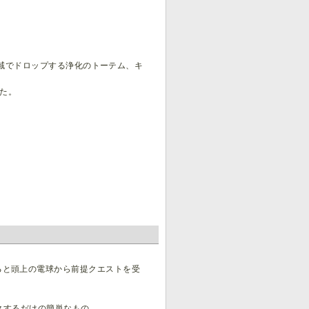
全域でドロップする浄化のトーテム、キ
した。
めていると頭上の電球から前提クエストを受
クするだけの簡単なもの。