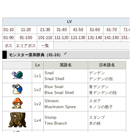
LV
01-10
11-20
21-30
31-40
41-50
51-60
61-70
71-8
81-90
91-100
101-110
111-120
121-130
131-140
141-150
151-1
ボス
エリアボス
一覧
モンスター英和辞典（01-10）
Lv
英語名
日本語名
Snail
デンデン
Lv1
Snail Shell
デンデンの殻
Blue Snail
青デンデン
Lv2
Blue Snail Shell
青デンデンの殻
Shroom
スポア
Lv2
Mushroom Spore
キノコの胞子
Stump
スタンプ
Lv4
Tree Branch
木の枝