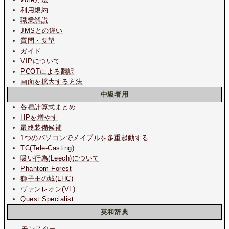
利用規約
職業解説
JMSとの違い
質問・要望
ガイド
VIPについて
PCOTによる翻訳
画面を拡大する方法
中級者用
各種計算式まとめ
HPを増やす
最終装備候補
1つのパソコンでメイプルを多重起動する
TC(Tele-Casting)
吸い行為(Leech)について
Phantom Forest
獅子王の城(LHC)
ヴァンレオン(VL)
Quest Specialist
英和辞典
モンスター