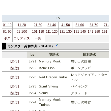
LV
01-10
11-20
21-30
31-40
41-50
51-60
61-70
71-8
81-90
91-100
101-110
111-120
121-130
131-140
141-150
151-1
ボス
エリアボス
一覧
モンスター英和辞典（91-100）
Lv
英語名
日本語名
[添付]
Lv91
Memory Monk
思い出の師弟
[添付]
Lv92
Bone Fish
ボーンクラピ
レッドジャイアントター
[添付]
Lv93
Red Dragon Turtle
トル
[添付]
Lv93
Spirit Viking
バイキング
[添付]
Lv94
Squid
グリュード
Memory Monk
[添付]
Lv94
思い出の神官
Trainee