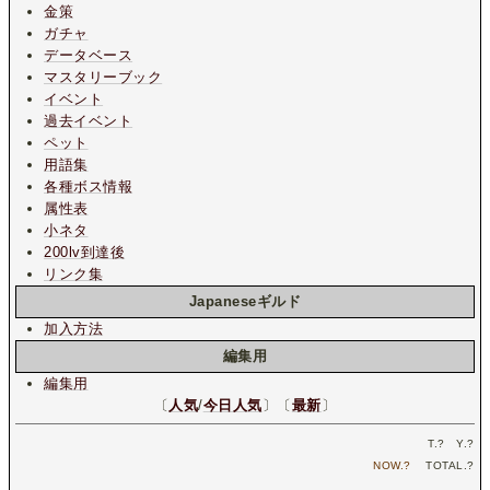
金策
ガチャ
データベース
マスタリーブック
イベント
過去イベント
ペット
用語集
各種ボス情報
属性表
小ネタ
200lv到達後
リンク集
Japaneseギルド
加入方法
編集用
編集用
〔
人気
/
今日人気
〕〔
最新
〕
T.
?
Y.
?
NOW.
?
TOTAL.
?