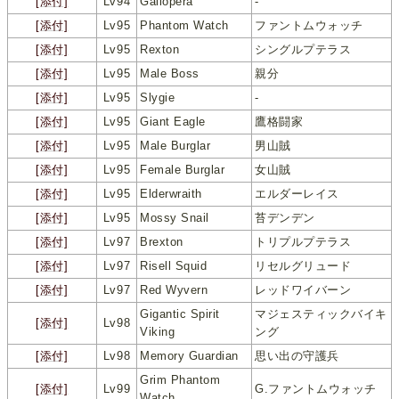
[添付]
Lv94
Gallopera
-
[添付]
Lv95
Phantom Watch
ファントムウォッチ
[添付]
Lv95
Rexton
シングルプテラス
[添付]
Lv95
Male Boss
親分
[添付]
Lv95
Slygie
-
[添付]
Lv95
Giant Eagle
鷹格闘家
[添付]
Lv95
Male Burglar
男山賊
[添付]
Lv95
Female Burglar
女山賊
[添付]
Lv95
Elderwraith
エルダーレイス
[添付]
Lv95
Mossy Snail
苔デンデン
[添付]
Lv97
Brexton
トリプルプテラス
[添付]
Lv97
Risell Squid
リセルグリュード
[添付]
Lv97
Red Wyvern
レッドワイバーン
Gigantic Spirit
マジェスティックバイキ
[添付]
Lv98
Viking
ング
[添付]
Lv98
Memory Guardian
思い出の守護兵
Grim Phantom
[添付]
Lv99
G.ファントムウォッチ
Watch