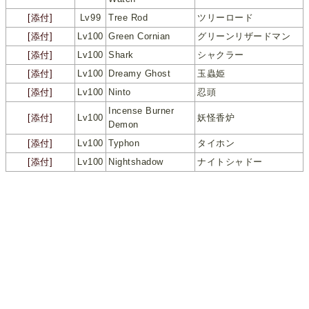
[添付]
Lv99
Tree Rod
ツリーロード
[添付]
Lv100
Green Cornian
グリーンリザードマン
[添付]
Lv100
Shark
シャクラー
[添付]
Lv100
Dreamy Ghost
玉蟲姫
[添付]
Lv100
Ninto
忍頭
Incense Burner
[添付]
Lv100
妖怪香炉
Demon
[添付]
Lv100
Typhon
タイホン
[添付]
Lv100
Nightshadow
ナイトシャドー