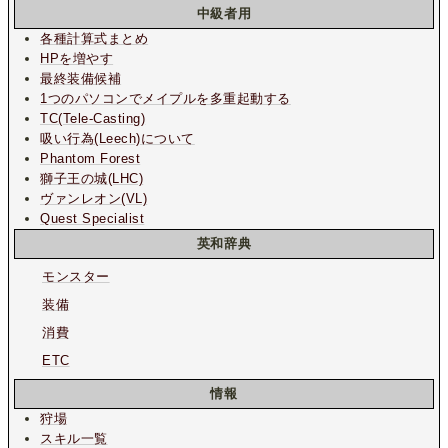
中級者用
各種計算式まとめ
HPを増やす
最終装備候補
1つのパソコンでメイプルを多重起動する
TC(Tele-Casting)
吸い行為(Leech)について
Phantom Forest
獅子王の城(LHC)
ヴァンレオン(VL)
Quest Specialist
英和辞典
モンスター
装備
消費
ETC
情報
狩場
スキル一覧