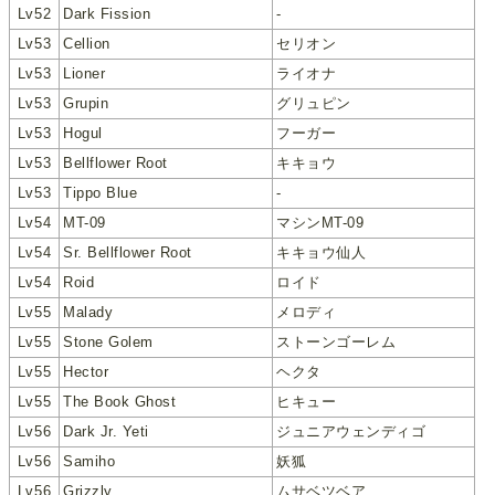
Lv52
Dark Fission
-
Lv53
Cellion
セリオン
Lv53
Lioner
ライオナ
Lv53
Grupin
グリュピン
Lv53
Hogul
フーガー
Lv53
Bellflower Root
キキョウ
Lv53
Tippo Blue
-
Lv54
MT-09
マシンMT-09
Lv54
Sr. Bellflower Root
キキョウ仙人
Lv54
Roid
ロイド
Lv55
Malady
メロディ
Lv55
Stone Golem
ストーンゴーレム
Lv55
Hector
ヘクタ
Lv55
The Book Ghost
ヒキュー
Lv56
Dark Jr. Yeti
ジュニアウェンディゴ
Lv56
Samiho
妖狐
Lv56
Grizzly
ムサベツベア