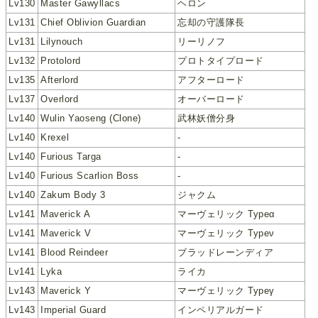
Lv130
Master Gawyllacs
ヘロン
Lv131
Chief Oblivion Guardian
忘却の守護隊長
Lv131
Lilynouch
リーリノフ
Lv132
Protolord
プロトタイプロード
Lv135
Afterlord
アフターロード
Lv137
Overlord
オーバーロード
Lv140
Wulin Yaoseng (Clone)
武林妖僧分身
Lv140
Krexel
-
Lv140
Furious Targa
-
Lv140
Furious Scarlion Boss
-
Lv140
Zakum Body 3
ジャクム
Lv141
Maverick A
マーヴェリック Typeα
Lv141
Maverick V
マーヴェリック Typeν
Lv141
Blood Reindeer
ブラッドレーンディア
Lv141
Lyka
ライカ
Lv143
Maverick Y
マーヴェリック Typeγ
Lv143
Imperial Guard
インペリアルガード