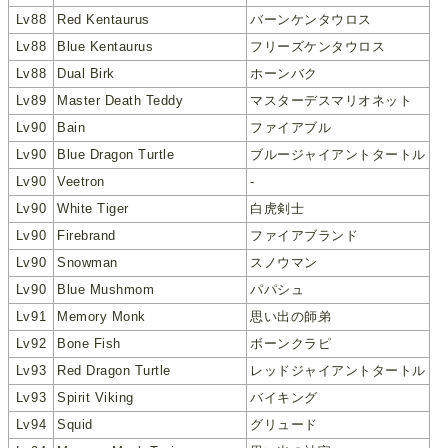
Lv88
Red Kentaurus
バーンケンタウロス
Lv88
Blue Kentaurus
フリーズケンタウロス
Lv88
Dual Birk
ホーンバク
Lv89
Master Death Teddy
マスターデスマリオネット
Lv90
Bain
ファイアブル
Lv90
Blue Dragon Turtle
ブルージャイアントタートル
Lv90
Veetron
-
Lv90
White Tiger
白虎剣士
Lv90
Firebrand
ファイアブランド
Lv90
Snowman
スノウマン
Lv90
Blue Mushmom
パパシュ
Lv91
Memory Monk
思い出の師弟
Lv92
Bone Fish
ボーンクラピ
Lv93
Red Dragon Turtle
レッドジャイアントタートル
Lv93
Spirit Viking
バイキング
Lv94
Squid
グリュード