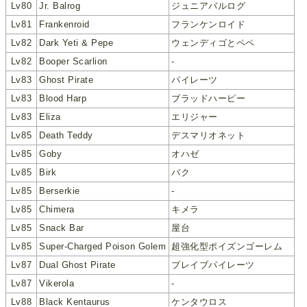
Lv80
Jr. Balrog
ジュニアバルログ
Lv81
Frankenroid
フランケンロイド
Lv82
Dark Yeti & Pepe
ウェンディゴとペペ
Lv82
Booper Scarlion
-
Lv83
Ghost Pirate
パイレーツ
Lv83
Blood Harp
ブラッドハーピー
Lv83
Eliza
エリジャー
Lv85
Death Teddy
デスマリオネット
Lv85
Goby
オハゼ
Lv85
Birk
バク
Lv85
Berserkie
-
Lv85
Chimera
キメラ
Lv85
Snack Bar
屋台
Lv85
Super-Charged Poison Golem
超強化型ポイズンゴーレム
Lv87
Dual Ghost Pirate
ブレイブパイレーツ
Lv87
Vikerola
-
Lv88
Black Kentaurus
ケンタウロス