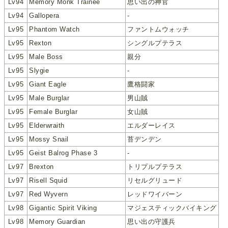
Lv94
Memory Monk Trainee
思い出の神官
Lv94
Gallopera
-
Lv95
Phantom Watch
ファントムウォッチ
Lv95
Rexton
シングルプテラス
Lv95
Male Boss
親分
Lv95
Slygie
-
Lv95
Giant Eagle
鷹格闘家
Lv95
Male Burglar
男山賊
Lv95
Female Burglar
女山賊
Lv95
Elderwraith
エルダーレイス
Lv95
Mossy Snail
苔デンデン
Lv95
Geist Balrog Phase 3
-
Lv97
Brexton
トリプルプテラス
Lv97
Risell Squid
リセルグリュード
Lv97
Red Wyvern
レッドワイバーン
Lv98
Gigantic Spirit Viking
マジェスティックバイキング
Lv98
Memory Guardian
思い出の守護兵