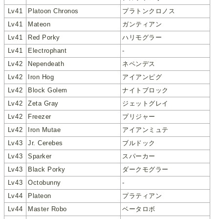
Lv41
Platoon Chronos
プラトンクロノス
Lv41
Mateon
ガンティアン
Lv41
Red Porky
ハリモグラー
Lv41
Electrophant
-
Lv42
Nependeath
ネペンデス
Lv42
Iron Hog
アイアンピグ
Lv42
Block Golem
ナイトブロック
Lv42
Zeta Gray
ジェットグレイ
Lv42
Freezer
プリジャー
Lv42
Iron Mutae
アイアンミュテ
Lv43
Jr. Cerebes
ブルドック
Lv43
Sparker
スパーカー
Lv43
Black Porky
ダークモグラー
Lv43
Octobunny
-
Lv44
Plateon
プラティアン
Lv44
Master Robo
ベータロボ