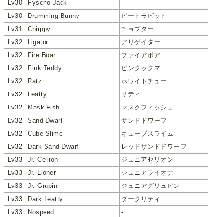
Lv30
Pyscho Jack
-
Lv30
Drumming Bunny
ビートラビット
Lv31
Chirppy
チョプター
Lv32
Ligator
アリゲイター
Lv32
Fire Boar
ファイアボア
Lv32
Pink Teddy
ピンクックマ
Lv32
Ratz
ホワイトチュー
Lv32
Leatty
リティ
Lv32
Mask Fish
マスクフィッシュ
Lv32
Sand Dwarf
サンドドワーフ
Lv32
Cube Slime
キューブスライム
Lv32
Dark Sand Dwarf
レッドサンドドワーフ
Lv33
Jr. Cellion
ジュニアセリオン
Lv33
Jr. Lioner
ジュニアライオナ
Lv33
Jr. Grupin
ジュニアグリュピン
Lv33
Dark Leatty
ダークリティ
Lv33
Nospeed
-