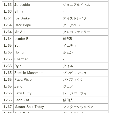
Lv63
Jr. Lucida
ジュニアルイネル
Lv63
Slimy
-
Lv64
Ice Drake
アイスドレイク
Lv64
Dark Pepe
ダークペペ
Lv64
Mr. Alli
クロコファミリー
Lv64
Leader B
幹部B
Lv65
Yeti
イエティ
Lv65
Homun
ホムン
Lv65
Charmer
-
Lv65
Dyle
ダイル
Lv65
Zombie Mushmom
ゾンビママシュ
Lv65
Papa Pixie
パパフィクシ
Lv65
Zeno
ジェノ
Lv66
Lazy Buffy
レージバーフィー
Lv66
Sage Cat
猫仙人
Lv67
Master Soul Teddy
マスターソウルベア