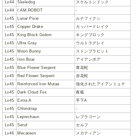
Lv44
Skeledog
スケルトンドック
Lv44
I.AM.ROBOT
-
Lv45
Lunar Pixie
ルナフィクシ
Lv45
Copper Drake
カッパードレイク
Lv45
King Block Golem
キングブロック
Lv45
Ultra Gray
ウルトラグレイ
Lv45
Moon Bunny
ストンプラビット
Lv45
Iron Boar
アイアンボア
Lv45
Blue Flower Serpent
青花蛇
Lv45
Red Flower Serpent
赤花蛇
Lv45
Reinforced Iron Mutae
強化されたアイアンミュテ
Lv45
Dark Cloud Fox
夜狐
Lv45
Extra A
手下A
Lv45
Chlorotrap
-
Lv45
Leprechaun
レプラコーン
Lv45
Seruf
セルフ
Lv46
Mecateon
メカティアン