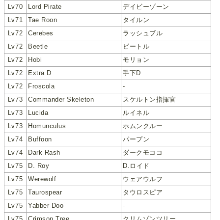
Lv70
Lord Pirate
デイビーゾーン
Lv71
Tae Roon
タイルン
Lv72
Cerebes
ラッシュブル
Lv72
Beetle
ビートル
Lv72
Hobi
モリョン
Lv72
Extra D
手下D
Lv72
Froscola
-
Lv73
Commander Skeleton
スケルトン指揮官
Lv73
Lucida
ルイネル
Lv73
Homunculus
ホムンクルー
Lv74
Buffoon
パープン
Lv74
Dark Rash
ダークモココ
Lv75
D. Roy
D.ロイド
Lv75
Werewolf
ウェアウルフ
Lv75
Taurospear
タウロスピア
Lv75
Yabber Doo
-
Lv75
Crimson Tree
クリムゾンツリー