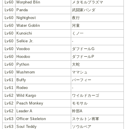
Lv60
Morphed Blin
メタモルプラズマ
Lv60
Panda
武闘家パンダ
Lv60
Nightghost
夜行
Lv60
Water Goblin
河童
Lv60
Kunoichi
くノ一
Lv60
Selkie Jr.
-
Lv60
Voodoo
ダフドールG
Lv60
Hoodoo
ダフドールP
Lv60
Python
大蛇
Lv60
Mushmom
ママシュ
Lv61
Buffy
バーフィー
Lv61
Rodeo
-
Lv62
Wild Kargo
ワイルドカーゴ
Lv62
Peach Monkey
モモサル
Lv62
Leader A
幹部A
Lv63
Officer Skeleton
スケルトン将軍
Lv63
Soul Teddy
ソウルベア