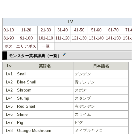
LV
01-10
11-20
21-30
31-40
41-50
51-60
61-70
71-8
81-90
91-100
101-110
111-120
121-130
131-140
141-150
151-1
ボス
エリアボス
一覧
モンスター英和辞典（一覧）
Lv
英語名
日本語名
Lv1
Snail
デンデン
Lv2
Blue Snail
青デンデン
Lv2
Shroom
スポア
Lv4
Stump
スタンプ
Lv5
Red Snail
赤デンデン
Lv6
Slime
スライム
Lv7
Pig
ピグ
Lv8
Orange Mushroom
メイプルキノコ