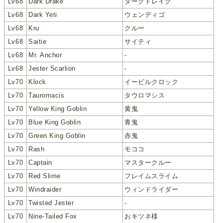
Lv68
Dark Drake
ダークドレイク
Lv68
Dark Yeti
ウェンディゴ
Lv68
Kru
クルー
Lv68
Saitie
サイティ
Lv68
Mr. Anchor
-
Lv68
Jester Scarlion
-
Lv70
Klock
イービルクロック
Lv70
Tauromacis
タウロマシス
Lv70
Yellow King Goblin
黄鬼
Lv70
Blue King Goblin
青鬼
Lv70
Green King Goblin
赤鬼
Lv70
Rash
モココ
Lv70
Captain
マスタークルー
Lv70
Red Slime
フレイムスライム
Lv70
Windraider
ウィンドライダー
Lv70
Twisted Jester
-
Lv70
Nine-Tailed Fox
おキツネ様