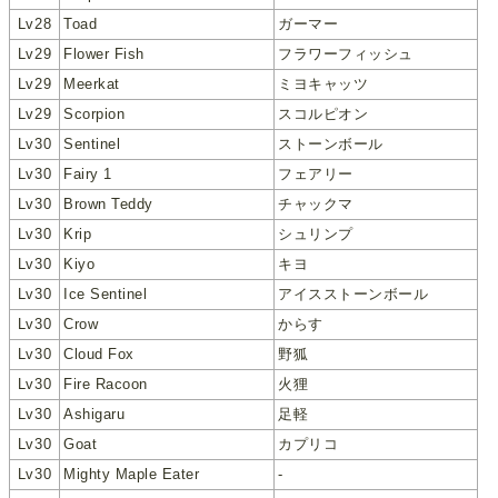
Lv28
Toad
ガーマー
Lv29
Flower Fish
フラワーフィッシュ
Lv29
Meerkat
ミヨキャッツ
Lv29
Scorpion
スコルピオン
Lv30
Sentinel
ストーンボール
Lv30
Fairy 1
フェアリー
Lv30
Brown Teddy
チャックマ
Lv30
Krip
シュリンプ
Lv30
Kiyo
キヨ
Lv30
Ice Sentinel
アイスストーンボール
Lv30
Crow
からす
Lv30
Cloud Fox
野狐
Lv30
Fire Racoon
火狸
Lv30
Ashigaru
足軽
Lv30
Goat
カプリコ
Lv30
Mighty Maple Eater
-