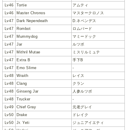
Lv46
Tortie
アムティ
Lv46
Master Chronos
マスタークロノス
Lv47
Dark Nependeath
D.ネペンデス
Lv47
Rombot
ロムバード
Lv47
Mummydog
マミードック
Lv47
Jar
ルツボ
Lv47
Mithril Mutae
ミスリルミュテ
Lv47
Extra B
手下B
Lv47
Emo Slime
-
Lv48
Wraith
レイス
Lv48
Clang
クラン
Lv48
Ginseng Jar
人参ルツボ
Lv48
Trucker
-
Lv49
Chief Gray
元老グレイ
Lv50
Drake
ドレイク
Lv50
Jr. Yeti
ジュニアイエティ