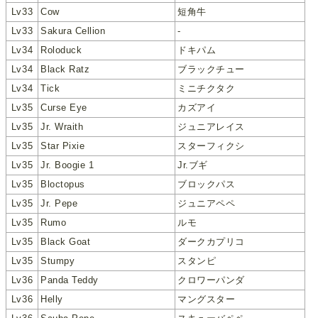
Lv33
Cow
短角牛
Lv33
Sakura Cellion
-
Lv34
Roloduck
ドキパム
Lv34
Black Ratz
ブラックチュー
Lv34
Tick
ミニチクタク
Lv35
Curse Eye
カズアイ
Lv35
Jr. Wraith
ジュニアレイス
Lv35
Star Pixie
スターフィクシ
Lv35
Jr. Boogie 1
Jr.ブギ
Lv35
Bloctopus
ブロックパス
Lv35
Jr. Pepe
ジュニアペペ
Lv35
Rumo
ルモ
Lv35
Black Goat
ダークカプリコ
Lv35
Stumpy
スタンピ
Lv36
Panda Teddy
クロワーパンダ
Lv36
Helly
マングスター