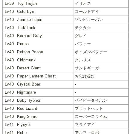
Lv39
Toy Trojan
イリオス
Lv40
Cold Eye
コールドアイ
Lv40
Zombie Lupin
ゾンビルーパン
Lv40
Tick-Tock
チクタク
Lv40
Barnard Gray
グレイ
Lv40
Poopa
パファー
Lv40
Poison Poopa
ポイズンパファー
Lv40
Chipmunk
クルリス
Lv40
Desert Giant
サンドギーガ
Lv40
Paper Lantern Ghost
お化け提灯
Lv40
Crystal Boar
-
Lv40
Nightmare
-
Lv40
Baby Typhon
ベイビータイホン
Lv40
Red Lizard
ブラッドヘッド
Lv40
King Slime
スーパースライム
Lv41
Flyeye
フライアイ
Lv41
Robo
アルファロボ