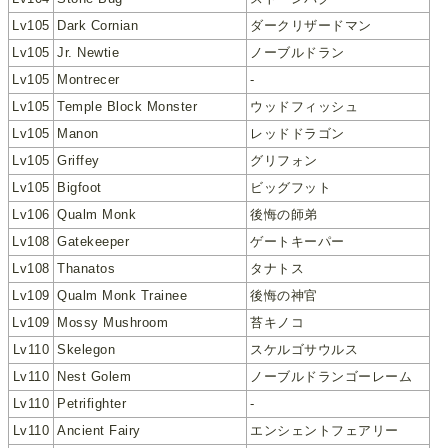
Lv105
Dark Cornian
ダークリザードマン
Lv105
Jr. Newtie
ノーブルドラン
Lv105
Montrecer
-
Lv105
Temple Block Monster
ウッドフィッシュ
Lv105
Manon
レッドドラゴン
Lv105
Griffey
グリフォン
Lv105
Bigfoot
ビッグフット
Lv106
Qualm Monk
後悔の師弟
Lv108
Gatekeeper
ゲートキーパー
Lv108
Thanatos
タナトス
Lv109
Qualm Monk Trainee
後悔の神官
Lv109
Mossy Mushroom
苔キノコ
Lv110
Skelegon
スケルゴサウルス
Lv110
Nest Golem
ノーブルドランゴーレーム
Lv110
Petrifighter
-
Lv110
Ancient Fairy
エンシェントフェアリー