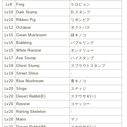
Lv8
Frog
ケロピョン
Lv10
Dark Stump
D.スタンプ
Lv10
Ribbon Pig
リボンピグ
Lv12
Octopus
オクトパス
Lv15
Green Mushroom
緑キノコ
Lv15
Bubbling
バブルリング
Lv15
White Rooster
オンドリュー
Lv17
Axe Stump
ハイスタンプ
Lv19
Ghost Stump
スプラウトスタンプ
Lv19
Street Slime
-
Lv20
Blue Mushroom
青キノコ
Lv20
Stirge
スティジ
Lv20
Desert Rabbit(F)
スナウサギ(♀)
Lv20
Rooster
コケッコー
Lv20
Rotting Skeleton
-
Lv20
Mano
マノ
Lv21
Desert Rabbit(M)
スナウサギ(♂)