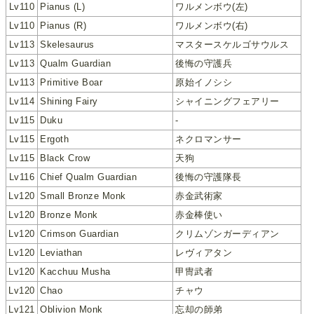
Lv110
Pianus (L)
ワルメンボウ(左)
Lv110
Pianus (R)
ワルメンボウ(右)
Lv113
Skelesaurus
マスタースケルゴサウルス
Lv113
Qualm Guardian
後悔の守護兵
Lv113
Primitive Boar
原始イノシシ
Lv114
Shining Fairy
シャイニングフェアリー
Lv115
Duku
-
Lv115
Ergoth
ネクロマンサー
Lv115
Black Crow
天狗
Lv116
Chief Qualm Guardian
後悔の守護隊長
Lv120
Small Bronze Monk
赤金武術家
Lv120
Bronze Monk
赤金棒使い
Lv120
Crimson Guardian
クリムゾンガーディアン
Lv120
Leviathan
レヴィアタン
Lv120
Kacchuu Musha
甲冑武者
Lv120
Chao
チャウ
Lv121
Oblivion Monk
忘却の師弟