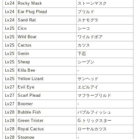
Lv24
Rocky Mask
ストーンマスク
Lv24
Ear Plug Plead
プリルド
Lv24
Sand Rat
スナモグラ
Lv25
Cico
シーコ
Lv25
Wild Boar
ワイルドボア
Lv25
Cactus
カツス
Lv25
Genin
下忍
Lv25
Sheep
シープン
Lv25
Killa Bee
-
Lv25
Yellow Lizard
サンヘッド
Lv27
Evil Eye
エビルアイ
Lv27
Scarf Plead
マフラープリルド
Lv27
Boomer
-
Lv28
Bubble Fish
バブルフィッシュ
Lv28
Green Trixter
G.トリックスター
Lv28
Royal Cactus
ローヤルカツス
Lv28
Stopnow
-