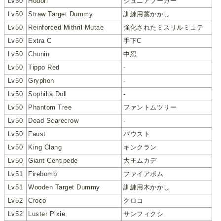
Lv50
Hodori
ジュニアフーガー
Lv50
Straw Target Dummy
訓練用藁かかし
Lv50
Reinforced Mithril Mutae
強化されたミスリルミュテ
Lv50
Extra C
手下C
Lv50
Chunin
中忍
Lv50
Tippo Red
-
Lv50
Gryphon
-
Lv50
Sophilia Doll
-
Lv50
Phantom Tree
ファントムツリー
Lv50
Dead Scarecrow
-
Lv50
Faust
パウスト
Lv50
King Clang
キンクラン
Lv50
Giant Centipede
大王ムカデ
Lv51
Firebomb
ファイアボム
Lv51
Wooden Target Dummy
訓練用木かかし
Lv52
Croco
クロコ
Lv52
Luster Pixie
サンフィクシ