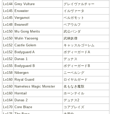
Lv144
Grey Vulture
グレイヴァルチャー
Lv145
Eruwater
イルヴァータ
Lv145
Vergamot
ベルガモット
Lv148
Bearwolf
ベアウルフ
Lv150
Mu Gong Merits
武公パンダ
Lv150
Wulin Yaoseng
武林妖僧
Lv152
Castle Golem
キャッスルゴーレム
Lv152
Bodyguard A
ボディーガードA
Lv152
Dunas 1
デュナス
Lv155
Bodyguard B
ボディーガードB
Lv158
Nibergen
ニーベルング
Lv160
Royal Guard
ロイヤルガード
Lv160
Nameless Magic Monster
名もなき魔獣
Lv160
Horntail
ホーンテイル
Lv164
Dunas 2
デュナス2
Lv170
Core Blaze
コアブレイズ
Lv175
The Boss
大親分