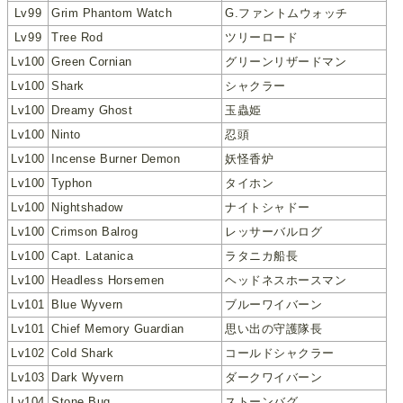
Lv99
Grim Phantom Watch
G.ファントムウォッチ
Lv99
Tree Rod
ツリーロード
Lv100
Green Cornian
グリーンリザードマン
Lv100
Shark
シャクラー
Lv100
Dreamy Ghost
玉蟲姫
Lv100
Ninto
忍頭
Lv100
Incense Burner Demon
妖怪香炉
Lv100
Typhon
タイホン
Lv100
Nightshadow
ナイトシャドー
Lv100
Crimson Balrog
レッサーバルログ
Lv100
Capt. Latanica
ラタニカ船長
Lv100
Headless Horsemen
ヘッドネスホースマン
Lv101
Blue Wyvern
ブルーワイバーン
Lv101
Chief Memory Guardian
思い出の守護隊長
Lv102
Cold Shark
コールドシャクラー
Lv103
Dark Wyvern
ダークワイバーン
Lv104
Stone Bug
ストーンバグ