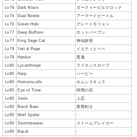
Lv76
Dark Klock
ダークイービルクロック
Lv76
Dual Beetle
アーマードビートル
Lv76
Green Hobi
グレートモリョン
Lv77
Deep Buffoon
ホットパープン
Lv77
King Sage Cat
神仙妖怪
Lv78
Yeti & Pepe
イエティとペペ
Lv78
Hankie
悪鬼
Lv80
Lycanthrope
ライカンスロープ
Lv80
Harp
ハーピー
Lv80
Homunscullo
ホムンスキュラ
Lv80
Eye of Time
時間の目
Lv80
Jonin
上忍
Lv80
Black Bear
黒熊剣士
Lv80
Wolf Spider
-
Lv80
Stormbreaker
ストームブレイカー
Lv80
Bacal
-