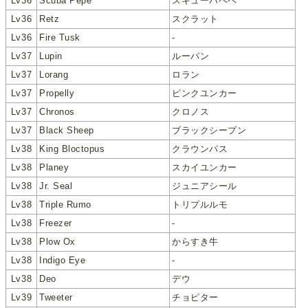
Lv36
Scuba Pepe
スキューバペペ
Lv36
Retz
スクラット
Lv36
Fire Tusk
-
Lv37
Lupin
ルーパン
Lv37
Lorang
ロラン
Lv37
Propelly
ピンクユンカー
Lv37
Chronos
クロノス
Lv37
Black Sheep
ブラックシープン
Lv38
King Bloctopus
クラウンパス
Lv38
Planey
スカイユンカー
Lv38
Jr. Seal
ジュニアシール
Lv38
Triple Rumo
トリプルルモ
Lv38
Freezer
-
Lv38
Plow Ox
からすき牛
Lv38
Indigo Eye
-
Lv38
Deo
デウ
Lv39
Tweeter
チョピター