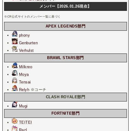
メンバー【2026.01.26現在】
※CR公式サイトのメンバー一覧に基づく
APEX LEGENDS部門
phony
Genburten
Verhulst
BRAWL STARS部門
Milkreo
Moya
Tensai
Relyh
※コーチ
CLASH ROYALE部門
Mugi
FORTNITE部門
TEITEI
Razl