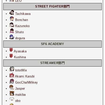
LEO
STREET FIGHTER部門
Tachikawa
Bonchan
Kazunoko
Shuto
dogura
SF6 ACADEMY
Ayasaka
Kushina
STREAMER部門
tototMix
Akami Karubi
GocChaNMikey
Jasper
makiba
obo