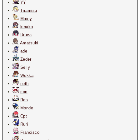
YY
Tiramisu
Mainy
kinako
Uruca
Amatsuki
ade
Zeder
Selly
Wokka
neth
rion
Ras
Mondo
Cpt
Ruri
Francisco