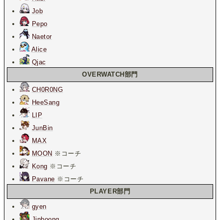
Job
Pepo
Naetor
Alice
Qjac
OVERWATCH部門
CH0R0NG
HeeSang
LIP
JunBin
MAX
MOON
※コーチ
Kong
※コーチ
Pavane
※コーチ
PLAYER部門
gyen
Jinboong