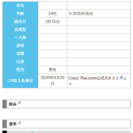
本名
年齢
10代
※2025年現在
誕生日
3月15日
血液型
一人称
身長
体重
出身
性別
男性
2020年4月25
Crazy Raccoon公式Xポスト
よ
CR加入発表日
日
り
好み
苦手