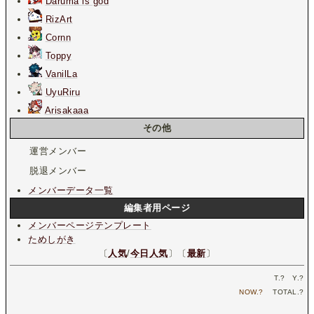
Daruma is god
RizArt
Cornn
Toppy
VanilLa
UyuRiru
Arisakaaa
その他
運営メンバー
脱退メンバー
メンバーデータ一覧
編集者用ページ
メンバーページテンプレート
ためしがき
〔
人気
/
今日人気
〕〔
最新
〕
T.
?
Y.
?
NOW.
?
TOTAL.
?