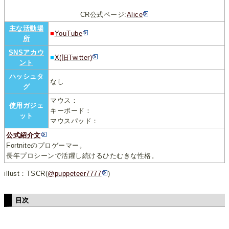
CR公式ページ:
Alice
主な活動場
■
YouTube
所
SNSアカウ
■
X(旧Twitter)
ント
ハッシュタ
なし
グ
マウス：
使用ガジェ
キーボード：
ット
マウスパッド：
公式紹介文
Fortniteのプロゲーマー。
長年プロシーンで活躍し続けるひたむきな性格。
illust：TSCR(
@puppeteer7777
)
目次