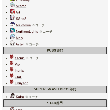
Akame
Art
SSeeS
Melofovia
※コーチ
NorthernLights
※コーチ
Meiy
Astell
※コーチ
PUBG部門
ssonic
※コーチ
Pio
Inonix
Glaz
Gyuyeon
SUPER SMASH BROS部門
Kaito
※コーチ
STAR部門