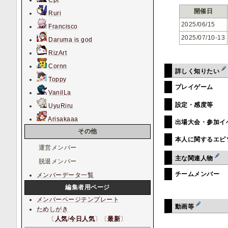
Cpt
開催日
Ruri
2025/06/15
Francisco
2025/07/10-13
Daruma is god
RizArt
Cornn
詳しく知りたい
Toppy
プレイゲーム
VanilLa
設定・感度等
UyuRiru
Arisakaaa
出場大会・参加イ
その他
本人に関するエピ
運営メンバー
主な関連人物
脱退メンバー
チームメンバー
メンバーデータ一覧
編集者用ページ
メンバーページテンプレート
動画等
ためしがき
〔
人気
/
今日人気
〕〔
最新
〕