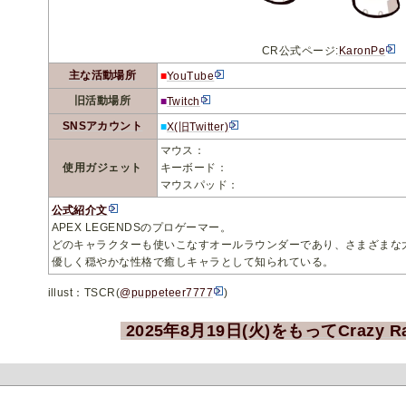
CR公式ページ:
KaronPe
主な活動場所
■
YouTube
旧活動場所
■
Twitch
SNSアカウント
■
X(旧Twitter)
マウス：
使用ガジェット
キーボード：
マウスパッド：
公式紹介文
APEX LEGENDSのプロゲーマー。
どのキャラクターも使いこなすオールラウンダーであり、さまざまな
優しく穏やかな性格で癒しキャラとして知られている。
illust：TSCR(
@puppeteer7777
)
2025年8月19日(火)をもってCrazy 