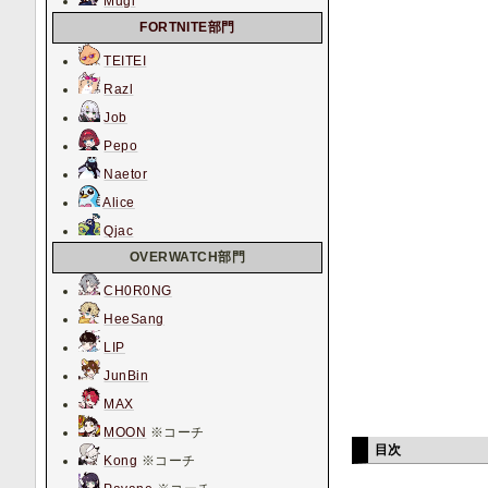
Mugi
FORTNITE部門
TEITEI
Razl
Job
Pepo
Naetor
Alice
Qjac
OVERWATCH部門
CH0R0NG
HeeSang
LIP
JunBin
MAX
MOON
※コーチ
目次
Kong
※コーチ