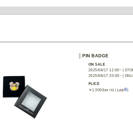
▌
PIN BADGE
ON SALE
2025/08/17 12:00~ | ST
2025/08/17 20:00~ | ONL
PLICE
￥1,500(tax in)
[
Link
]