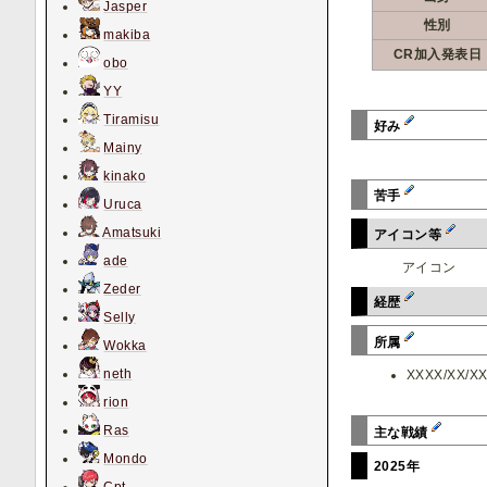
Jasper
性別
makiba
CR加入発表日
obo
YY
Tiramisu
好み
Mainy
kinako
苦手
Uruca
Amatsuki
アイコン等
ade
アイコン
Zeder
経歴
Selly
所属
Wokka
neth
XXXX/XX/X
rion
Ras
主な戦績
Mondo
2025年