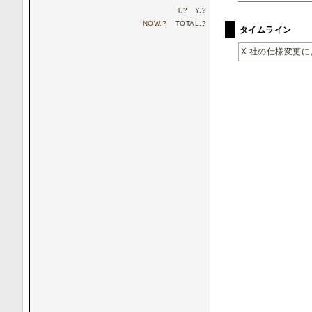
T.
?
Y.
?
NOW.
?
TOTAL.
?
タイムライン
X 社の仕様変更によ