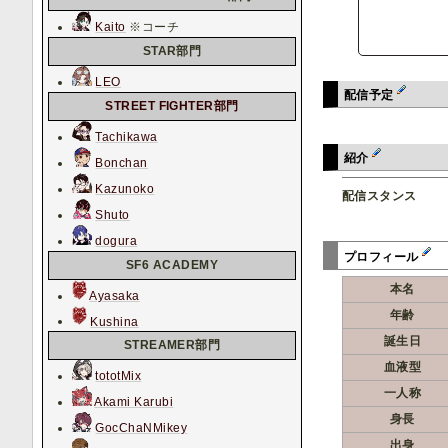
Kaito
※コーチ
STAR部門
LEO
配信予定
STREET FIGHTER部門
Tachikawa
紹介
Bonchan
Kazunoko
配信スタンス
Shuto
dogura
プロフィール
SF6 ACADEMY
本名
Ayasaka
年齢
Kushina
誕生日
STREAMER部門
血液型
tototMix
一人称
Akami Karubi
身長
GocChaNMikey
出身