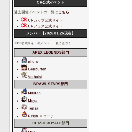
CR公式イベント
過去開催イベントの一覧は
こちら
CRカップ公式サイト
CRフェス公式サイト
メンバー【2026.01.26現在】
※CR公式サイトのメンバー一覧に基づく
APEX LEGENDS部門
phony
Genburten
Verhulst
BRAWL STARS部門
Milkreo
Moya
Tensai
Relyh
※コーチ
CLASH ROYALE部門