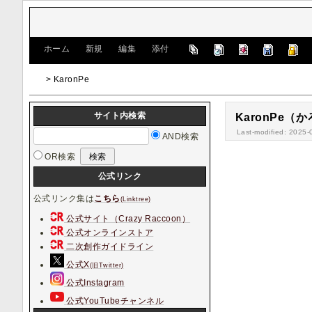
[
ホーム
|
新規
|
編集
|
添付
]
> KaronPe
サイト内検索
KaronPe（
Last-modified: 2025-
AND検索
OR検索
公式リンク
公式リンク集は
こちら
(Linktree)
公式サイト（Crazy Raccoon）
公式オンラインストア
二次創作ガイドライン
公式X
(旧Twitter)
公式Instagram
公式YouTubeチャンネル