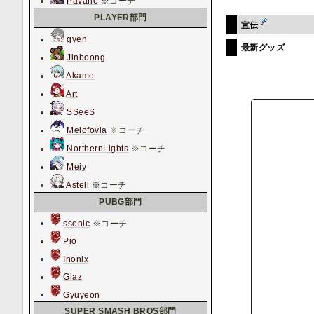
Pavane
※コーチ
PLAYER部門
宣伝
gyen
最新グッズ
Jinboong
Akame
Art
SSeeS
Melofovia
※コーチ
NorthernLights
※コーチ
Meiy
Astell
※コーチ
PUBG部門
ssonic
※コーチ
Pio
Inonix
Glaz
Gyuyeon
SUPER SMASH BROS部門