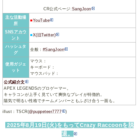
CR公式ページ:
SangJoon
主な活動場
■
YouTube
所
SNSアカウ
■
X(旧Twitter)
ント
ハッシュタ
全般：
#SangJoon
グ
マウス：
使用ガジェ
キーボード：
ット
マウスパッド：
公式紹介文
APEX LEGENDSのプロゲーマー。
キャラコンが上手く見ていて爽快なプレイが特徴的。
陽気で明るい性格でチームメンバーともふざけ合う一面も。
illust：TSCR(
@puppeteer7777
)
2025年8月19日(火)をもってCrazy Raccoonを脱
退。