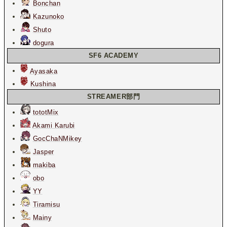
Bonchan
Kazunoko
Shuto
dogura
SF6 ACADEMY
Ayasaka
Kushina
STREAMER部門
tototMix
Akami Karubi
GocChaNMikey
Jasper
makiba
obo
YY
Tiramisu
Mainy