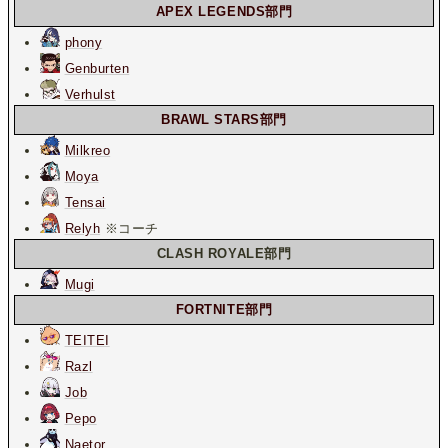
APEX LEGENDS部門
phony
Genburten
Verhulst
BRAWL STARS部門
Milkreo
Moya
Tensai
Relyh
※コーチ
CLASH ROYALE部門
Mugi
FORTNITE部門
TEITEI
Razl
Job
Pepo
Naetor