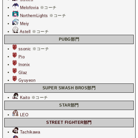
Melofovia
※コーチ
NorthernLights
※コーチ
Meiy
Astell
※コーチ
PUBG部門
ssonic
※コーチ
Pio
Inonix
Glaz
Gyuyeon
SUPER SMASH BROS部門
Kaito
※コーチ
STAR部門
LEO
STREET FIGHTER部門
Tachikawa