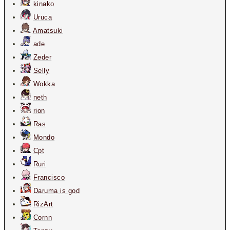
kinako
Uruca
Amatsuki
ade
Zeder
Selly
Wokka
neth
rion
Ras
Mondo
Cpt
Ruri
Francisco
Daruma is god
RizArt
Cornn