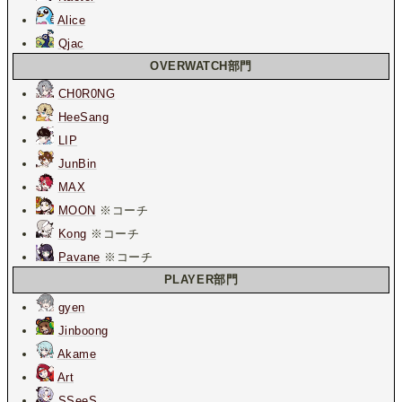
Alice
Qjac
OVERWATCH部門
CH0R0NG
HeeSang
LIP
JunBin
MAX
MOON
※コーチ
Kong
※コーチ
Pavane
※コーチ
PLAYER部門
gyen
Jinboong
Akame
Art
SSeeS