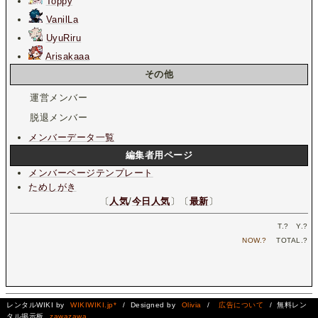
Toppy
VanilLa
UyuRiru
Arisakaaa
その他
運営メンバー
脱退メンバー
メンバーデータ一覧
編集者用ページ
メンバーページテンプレート
ためしがき
〔
人気
/
今日人気
〕〔
最新
〕
T.
?
Y.
?
NOW.
?
TOTAL.
?
レンタルWIKI by
WIKIWIKI.jp*
/ Designed by
Olivia
/
広告について
/ 無料レン
タル掲示板
zawazawa