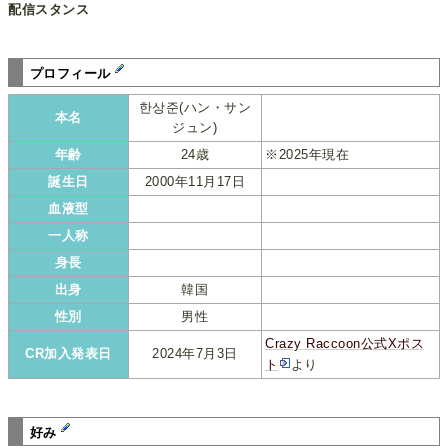
配信スタンス
プロフィール
한상준(ハン・サン
本名
ジュン)
年齢
24歳
※2025年現在
誕生日
2000年11月17日
血液型
一人称
身長
出身
韓国
性別
男性
Crazy Raccoon公式Xポス
CR加入発表日
2024年7月3日
ト
より
好み