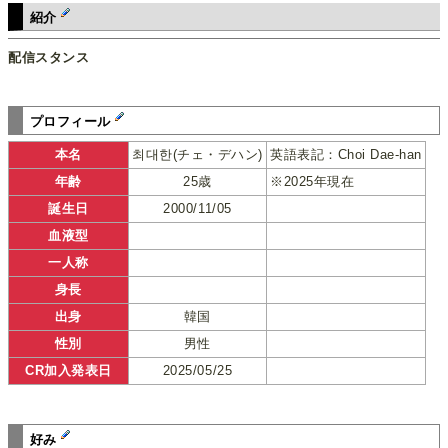
紹介
配信スタンス
プロフィール
本名
최대한(チェ・デハン)
英語表記：Choi Dae-han
年齢
25歳
※2025年現在
誕生日
2000/11/05
血液型
一人称
身長
出身
韓国
性別
男性
CR加入発表日
2025/05/25
好み