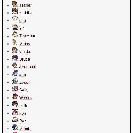
Jasper
makiba
obo
YY
Tiramisu
Mainy
kinako
Uruca
Amatsuki
ade
Zeder
Selly
Wokka
neth
rion
Ras
Mondo