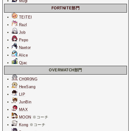
Mugi
FORTNITE部門
TEITEI
Razl
Job
Pepo
Naetor
Alice
Qjac
OVERWATCH部門
CH0R0NG
HeeSang
LIP
JunBin
MAX
MOON
※コーチ
Kong
※コーチ