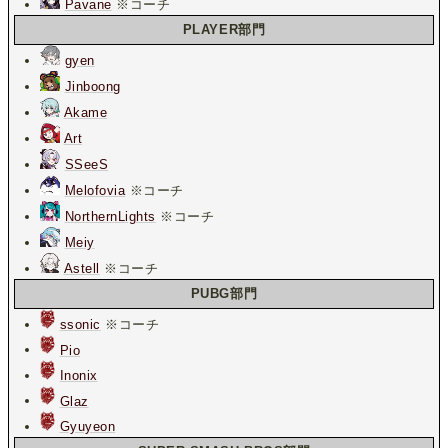
Pavane
※コーチ
PLAYER部門
gyen
Jinboong
Akame
Art
SSeeS
Melofovia
※コーチ
NorthernLights
※コーチ
Meiy
Astell
※コーチ
PUBG部門
ssonic
※コーチ
Pio
Inonix
Glaz
Gyuyeon