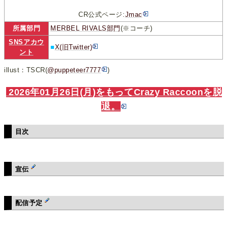
CR公式ページ:
Jmac
所属部門
MERBEL RIVALS部門
(※コーチ)
SNSアカウ
■
X(旧Twitter)
ント
illust：TSCR(
@puppeteer7777
)
2026年01月26日(月)をもってCrazy Raccoonを脱
退。
目次
宣伝
配信予定