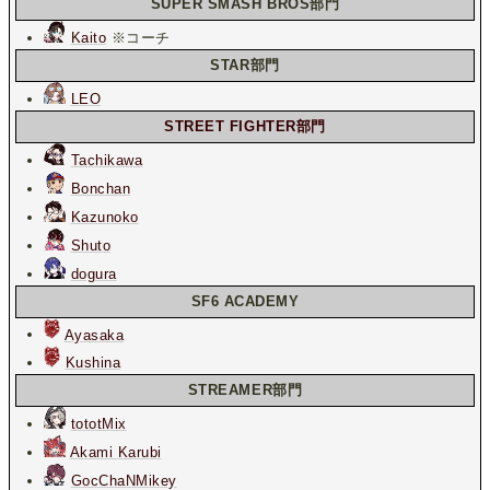
SUPER SMASH BROS部門
Kaito
※コーチ
STAR部門
LEO
STREET FIGHTER部門
Tachikawa
Bonchan
Kazunoko
Shuto
dogura
SF6 ACADEMY
Ayasaka
Kushina
STREAMER部門
tototMix
Akami Karubi
GocChaNMikey