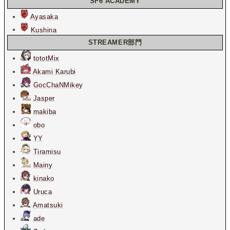
SF6 ACADEMY
Ayasaka
Kushina
STREAMER部門
tototMix
Akami Karubi
GocChaNMikey
Jasper
makiba
obo
YY
Tiramisu
Mainy
kinako
Uruca
Amatsuki
ade