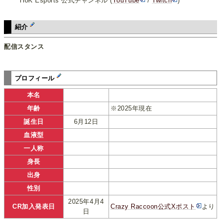
HoK Esports 公式チャンネル (
YouTube
/
Twitch
)
紹介
配信スタンス
プロフィール
本名
年齢
※2025年現在
誕生日
6月12日
血液型
一人称
身長
出身
性別
2025年4月4
CR加入発表日
Crazy Raccoon公式Xポスト
より
日