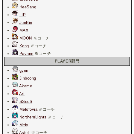
HeeSang
LIP
JunBin
MAX
MOON
※コーチ
Kong
※コーチ
Pavane
※コーチ
PLAYER部門
gyen
Jinboong
Akame
Art
SSeeS
Melofovia
※コーチ
NorthernLights
※コーチ
Meiy
Astell
※コーチ