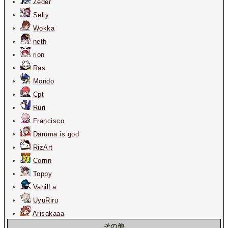
Zeder
Selly
Wokka
neth
rion
Ras
Mondo
Cpt
Ruri
Francisco
Daruma is god
RizArt
Cornn
Toppy
VanilLa
UyuRiru
Arisakaaa
その他