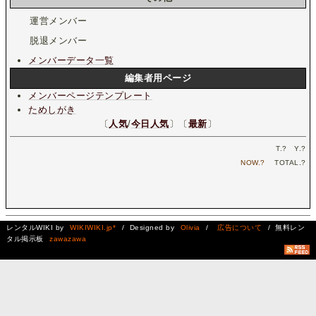
運営メンバー
脱退メンバー
メンバーデータ一覧
編集者用ページ
メンバーページテンプレート
ためしがき
〔
人気
/
今日人気
〕〔
最新
〕
T.
?
Y.
?
NOW.
?
TOTAL.
?
レンタルWIKI by
WIKIWIKI.jp*
/ Designed by
Olivia
/
広告について
/ 無料レン
タル掲示板
zawazawa