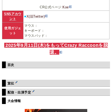
CR公式ページ:
Koe
SNSアカウ
■
X(旧Twitter)
ント
マウス：
使用ガジェ
キーボード：
ット
マウスパッド：
2025年9月11日(木)をもってCrazy Raccoonを脱
退。
目次
宣伝
配信・出演予定
大会情報