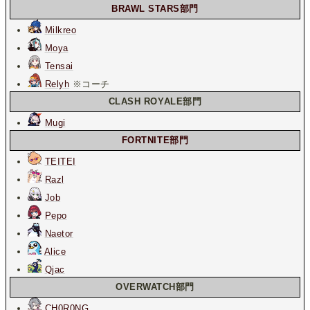
BRAWL STARS部門
Milkreo
Moya
Tensai
Relyh
※コーチ
CLASH ROYALE部門
Mugi
FORTNITE部門
TEITEI
Razl
Job
Pepo
Naetor
Alice
Qjac
OVERWATCH部門
CH0R0NG