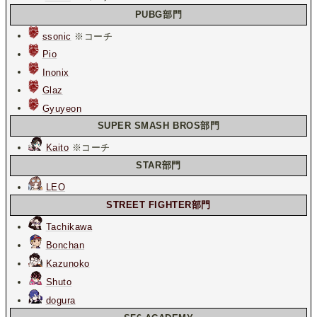
PUBG部門
ssonic
※コーチ
Pio
Inonix
Glaz
Gyuyeon
SUPER SMASH BROS部門
Kaito
※コーチ
STAR部門
LEO
STREET FIGHTER部門
Tachikawa
Bonchan
Kazunoko
Shuto
dogura