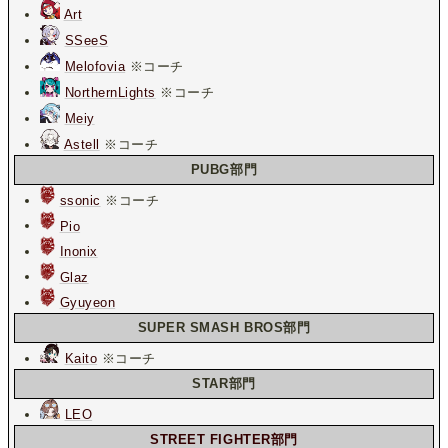
Art
SSeeS
Melofovia
※コーチ
NorthernLights
※コーチ
Meiy
Astell
※コーチ
PUBG部門
ssonic
※コーチ
Pio
Inonix
Glaz
Gyuyeon
SUPER SMASH BROS部門
Kaito
※コーチ
STAR部門
LEO
STREET FIGHTER部門