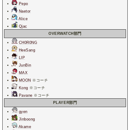
Pepo
Naetor
Alice
Qjac
OVERWATCH部門
CH0R0NG
HeeSang
LIP
JunBin
MAX
MOON
※コーチ
Kong
※コーチ
Pavane
※コーチ
PLAYER部門
gyen
Jinboong
Akame