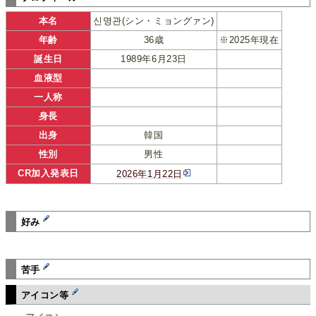
本名
신명관(シン・ミョングァン)
年齢
36歳
※2025年現在
誕生日
1989年6月23日
血液型
一人称
身長
出身
韓国
性別
男性
CR加入発表日
2026年1月22日
好み
苦手
アイコン等