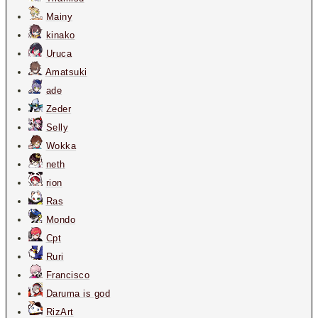
Mainy
kinako
Uruca
Amatsuki
ade
Zeder
Selly
Wokka
neth
rion
Ras
Mondo
Cpt
Ruri
Francisco
Daruma is god
RizArt