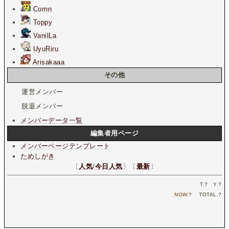
Cornn
Toppy
VanilLa
UyuRiru
Arisakaaa
その他
運営メンバー
脱退メンバー
メンバーデータ一覧
編集者用ページ
メンバーページテンプレート
ためしがき
〔
人気
/
今日人気
〕〔
最新
〕
T.
?
Y.
?
NOW.
?
TOTAL.
?