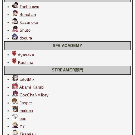
Tachikawa
Bonchan
Kazunoko
Shuto
dogura
SF6 ACADEMY
Ayasaka
Kushina
STREAMER部門
tototMix
Akami Karubi
GocChaNMikey
Jasper
makiba
obo
YY
Tiramisu