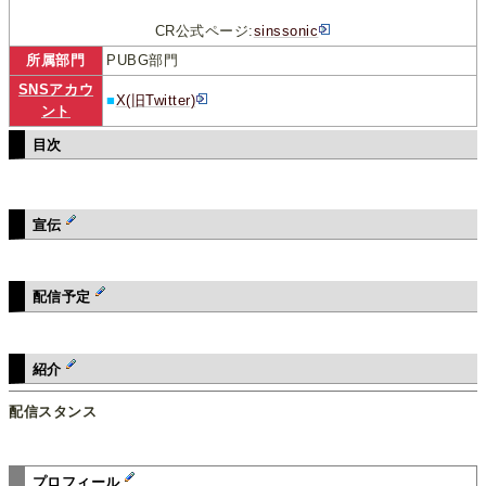
CR公式ページ:
sinssonic
所属部門
PUBG部門
SNSアカウ
■
X(旧Twitter)
ント
目次
宣伝
配信予定
紹介
配信スタンス
プロフィール