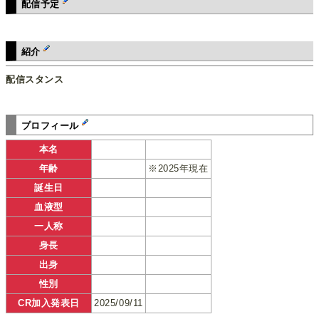
配信予定
紹介
配信スタンス
プロフィール
本名
年齢
※2025年現在
誕生日
血液型
一人称
身長
出身
性別
CR加入発表日
2025/09/11