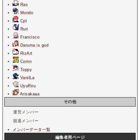
Ras
Mondo
Cpt
Ruri
Francisco
Daruma is god
RizArt
Cornn
Toppy
VanilLa
UyuRiru
Arisakaaa
その他
運営メンバー
脱退メンバー
メンバーデータ一覧
編集者用ページ