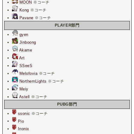
MOON
※コーチ
Kong
※コーチ
Pavane
※コーチ
PLAYER部門
gyen
Jinboong
Akame
Art
SSeeS
Melofovia
※コーチ
NorthernLights
※コーチ
Meiy
Astell
※コーチ
PUBG部門
ssonic
※コーチ
Pio
Inonix