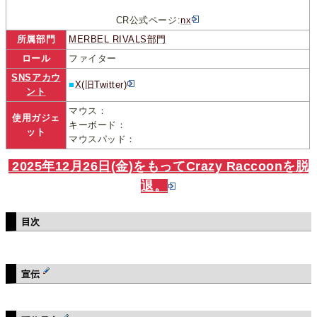
CR公式ページ:
nx
所属部門
MERBEL RIVALS部門
ロール
ファイター
SNSアカウ
■
X(旧Twitter)
ント
マウス：
使用ガジェ
キーボード：
ット
マウスパッド：
2025年12月26日(金)をもってCrazy Raccoonを脱
退。
目次
宣伝