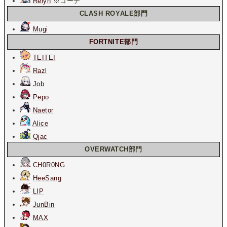
Relyh
※コーチ
CLASH ROYALE部門
Mugi
FORTNITE部門
TEITEI
Razl
Job
Pepo
Naetor
Alice
Qjac
OVERWATCH部門
CH0R0NG
HeeSang
LIP
JunBin
MAX