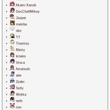
Akami Karubi
GocChaNMikey
Jasper
makiba
obo
YY
Tiramisu
Mainy
kinako
Uruca
Amatsuki
ade
Zeder
Selly
Wokka
neth
rion