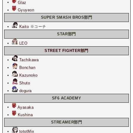
Glaz
Gyuyeon
SUPER SMASH BROS部門
Kaito
※コーチ
STAR部門
LEO
STREET FIGHTER部門
Tachikawa
Bonchan
Kazunoko
Shuto
dogura
SF6 ACADEMY
Ayasaka
Kushina
STREAMER部門
tototMix