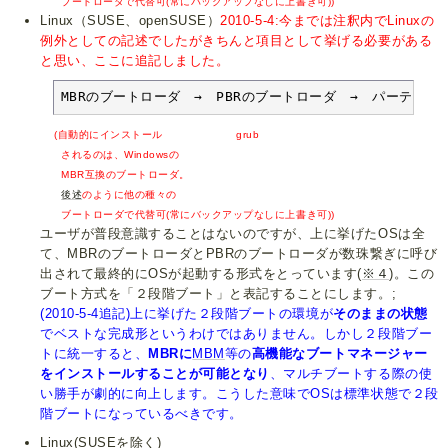
ブートローダで代替可(常にバックアップなしに上書き可))
Linux（SUSE、openSUSE）
2010-5-4:今までは注釈内でLinuxの
例外としての記述でしたがきちんと項目として挙げる必要がある
と思い、ここに追記しました。
MBRのブートローダ　→　PBRのブートローダ　→　パーティ
(自動的にインストール grub
されるのは、Windowsの
MBR互換のブートローダ。
後述
のように他の種々の
ブートローダで代替可(常にバックアップなしに上書き可))
ユーザが普段意識することはないのですが、上に挙げたOSは全
て、MBRのブートローダとPBRのブートローダが数珠繋ぎに呼び
出されて最終的にOSが起動する形式をとっています(
※４
)。この
ブート方式を「２段階ブート」と表記することにします。;
(2010-5-4追記)上に挙げた２段階ブートの環境が
そのままの状態
でベストな完成形というわけではありません。しかし２段階ブー
トに統一すると、
MBRに
MBM
等の
高機能なブートマネージャー
をインストールすることが可能となり
、マルチブートする際の使
い勝手が劇的に向上します。こうした意味でOSは標準状態で２段
階ブートになっているべきです。
Linux(SUSEを除く)