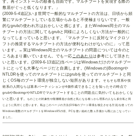
す。再インストールの順番も自由です。マルチブートを実現する際の
敷居がぐっと低くなります。」
(2009-5-4追記)いま世間で一般的なマルチブートの方法は、日頃から頻
繁にマルチブートしている立場からみると不便極まりないです。一般
的なgrubの使われ方はおかしいと感じます。またWindows同士のマル
チブートの方法に関してもgrubと同様によろしくない方法が一般的に
なってしまっていると思います。「マルチブートに反対なマイクロソ
フトの推奨するマルチブートの方法が便利なわけがないのに」って思
います。←実はWindows同士のマルチブートの問題については今のと
ころあまり書いていません。でも一応
このあたり
は参考にして頂きた
いと思います。(2009-6-13追記)当ページはWindowsだけのマルチブー
トにとっても大事なページだと自薦します。(Windowsの)Bootmgrや
NTLDRを使ってのマルチブートにはgrubを使ってのマルチブートと同
じくOS毎のブート環境が独立しない短所があります。
そもそも理系や技
術系の人間ならば基本パーティションが4個作成できることを知ったその時点で
grubやBootmgrやNTLDRでマルチブートすることの問題点に気付いてもおかしくな
いと思います。
ものごとの対象性や階層構造が自然と気になる根っから理系の人なら多分私と同
じように気付くと思います。私はこのページの方法(OS毎のブート環境を独立させる方法)を使っての
Windows複数のマルチブートをWindows95の頃、PCを使い始めた数ヵ月後から既におこなってい
ました。