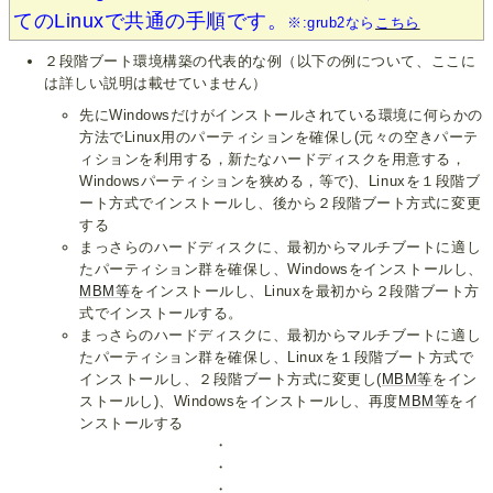
てのLinuxで共通の手順です。
※:grub2なら
こちら
２段階ブート環境構築の代表的な例（以下の例について、ここに
は詳しい説明は載せていません）
先にWindowsだけがインストールされている環境に何らかの
方法でLinux用のパーティションを確保し(元々の空きパーテ
ィションを利用する，新たなハードディスクを用意する，
Windowsパーティションを狭める，等で)、Linuxを１段階ブ
ート方式でインストールし、後から２段階ブート方式に変更
する
まっさらのハードディスクに、最初からマルチブートに適し
たパーティション群を確保し、Windowsをインストールし、
MBM等
をインストールし、Linuxを最初から２段階ブート方
式でインストールする。
まっさらのハードディスクに、最初からマルチブートに適し
たパーティション群を確保し、Linuxを１段階ブート方式で
インストールし、２段階ブート方式に変更し(
MBM等
をイン
ストールし)、Windowsをインストールし、再度
MBM等
をイ
ンストールする
・
・
・