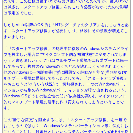
のです。この仕様は従来OSから受け継いでいるのですが、従来OSで
は滅多に「スタートアップ修復」をおこなう必要がなかったので影響
は限定的でした。
しかしVista以降のOSでは「NTシグニチャのクリア」をおこなうと必
ず「スタートアップ修復」が必要になり、格段にその頻度が増えてし
まいました。
「『スタートアップ修復』の処理中に複数のWindowsシステムドライ
ブを検出した場合に“マイクロソフト的な初期状態”に変更されてしま
う」と書きましたが、これはマルチブート環境を二段階ブートに統一
してあって、複数のWindowsのうちどれが壊れようが消されようが、
他のWindowsは一切影響受けずに問題なく起動が可能な(理想的な)マ
ルチブート環境に構築してあったとしても、「スタートアップ修復」
をおこなうと“そういう状況”は一切無視され、一つのWindowsパーテ
ィションから別のWindowsがパーティションが呼び出されるという、
Windows OSどうしの独立性の低い(依存性の高い)、マイクロソフト
的なマルチブート環境に勝手に作り変えられてしまうということで
す。
この“勝手な変更”を阻止するには、「スタートアップ修復」を一度で
おこなうのではなく、Windowsシステムパーティション毎に個別にお
こなうことにし、対象外としたいシステムパーティションのPBRを都