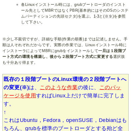
各Linuxインストール時には、grubブートローダのインスト
ール先としてMBRではなくPBR(基本的にはそのOSのシステ
ムパーティションの先頭セクタ)を選ぶ。
1-3
と(
※９
)を参照
して下さい。
※少し不親切ですが、詳細な手順(作業の順番)までは記述しません。手
順は人それぞれだからです。実際の作業では、Linuxインストール時に
インストーラによってMBRにgrubをインストールして
一旦は１段階ブ
ート方式の環境を構築し、後から２段階ブート方式に変更する
選択肢
も十分あり得ます。
既存の１段階ブートのLinux環境の２段階ブートへ
の変更(※)
は、
このような作業
の後に、
このパッ
ケージを使用
すればLinux上だけで簡単に完了しま
す。
↑
これはUbuntu，Fedora，openSUSE，Debianはも
ちろん、grubを標準のブートローダとする殆ど全