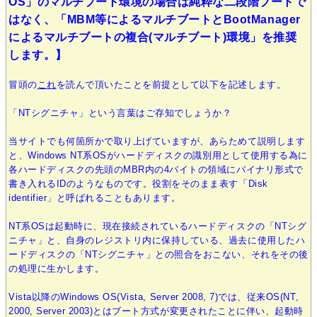
OS」のマルチブート環境の場合は純粋な二段階ブートで
はなく、「MBM等によるマルチブートとBootManager
によるマルチブートの複合(マルチブート)環境」を推奨
します。】
冒頭の
これ
を読んで頂いたことを前提として以下を記述します。
「NTシグニチャ」という言葉はご存知でしょうか？
当サイトでも何箇所かで取り上げていますが、あらためて説明します
と、Windows NT系OSがハードディスクの識別用として使用する為に
各ハードディスクの先頭のMBR内の4バイトの領域にバイナリ形式で
書き入れるIDのようなものです。役割をそのまま表す「Disk
identifier」と呼ばれることもあります。
NT系OSは起動時に、現在接続されているハードディスクの「NTシグ
ニチャ」と、自身のレジストリ内に保持している、過去に使用したハ
ードディスクの「NTシグニチャ」との照合をおこない、それをその後
の処理に生かします。
Vista以降のWindows OS(Vista, Server 2008, 7)では、従来OS(NT,
2000, Server 2003)とはブート方式が変更されたことに伴い、起動時