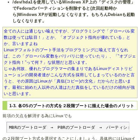
/dev/hda1を使用しているWindows XP上の「ディスクの管理」
でFedoraのパーティションを削除すると(次回起動時か
ら)Windows XPが起動しなくなります。もちろんDebianも起動
しなくなります。
全ての人には通じない喩えですが、プログラミングで「グローバル変
数は使っては駄目！」とか、「オブジェクト指向が優れている」と
か、言いますよね
Linuxデフォルトのブート手法をプログラミングに喩えて言うなれ
ば、この「グローバル変数をバリバリに使っていたり」、「”オブジェ
クト指向！”って何？」な状態だと思います。
じゃあ何故、優れたプログラマーの集まりであるLinuxディストリビ
ューションの開発者達がこんな方式を採用してしまっているのかと言
うと、その原因はLinuxが「真似(コピー)の文化」だからだと思いま
す。最初に始めた人以外の人達はただ真似をしているだけの傾向が強
いと思います。
1-3. 各OSのブートの方式を２段階ブートに揃えた場合のメリット
前項の欠点を解消する為にLinuxでも
MBRのブートローダ　→　PBRのブートローダ　→　パーティション
の２段階ブート方式を選択することにしましょう。具体的にはLinuxイ