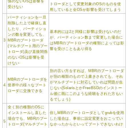
係のないOSは影響を
トローダとして変更対象のOSのものを使
受けない
用していると全OSが影響を受けてしまう
パーティションを一旦
削除した上で確保し直
したり、パーティショ
基本的には2と同様に影響は受けないのだ
ンの数を変更しても、
が、パーティション数まで変更した場合に
3
MBRのブートローダ
はMBRのブートローダの種類によっては影
(マルチブート用のブー
響を受けこともあり得る
トローダ)及び直接関係
のないOSは影響を受
けない
別の言い方をすれば、MBRのブートローダ
が別の種類のもので上書きされても、それ
MBRのブートローダを
がマルチブートに対応していれば問題が生
4
世界中の様々なブート
じない(SolarisとかFreeBSDのインストー
ローダに交換できる
ル後に既にこのような経験をされた方もい
るでしょう)
全く別の種類のOSに
インストールし直した
但しMBRのブートローダとしてgrubを使用
場合でも、MBRのブー
した場合は、事前に設定変更をおこってい
5
トローダ(マルチブート
なかったからといってブートできないわけ