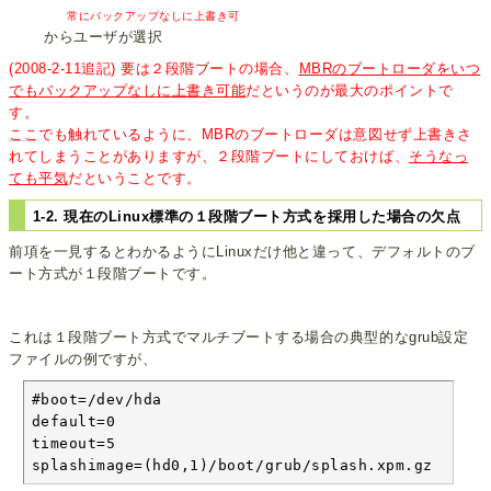
常にバックアップなしに上書き可
からユーザが選択
(2008-2-11追記) 要は２段階ブートの場合、
MBRのブートローダをいつ
でもバックアップなしに上書き可能
だというのが最大のポイントで
す。
ここ
でも触れているように、MBRのブートローダは意図せず上書きさ
れてしまうことがありますが、２段階ブートにしておけば、
そうなっ
ても平気
だということです。
1-2. 現在のLinux標準の１段階ブート方式を採用した場合の欠点
前項を一見するとわかるようにLinuxだけ他と違って、デフォルトのブ
ート方式が１段階ブートです。
これは１段階ブート方式でマルチブートする場合の典型的なgrub設定
ファイルの例ですが、
#boot=/dev/hda

default=0

timeout=5

splashimage=(hd0,1)/boot/grub/splash.xpm.gz