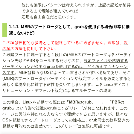
他にも無限にパターンは考えられますが、上記の記述が納得
できるまで理解が進んでいれば、
応用も自由自在だと思います。
1-4-1. MBRのブートローダとして、grubを使用する場合(非常に推
奨しないけど)
この項は技術的な参考として記述しているに過ぎません。通常は、
次
の項
の方法を使用して下さい。
２段階ブートに統一すると１段目の(MBRの)ブートローダは各パーティ
ション先頭のPBRをコールするだけなのに、
設定ファイルや格納する
パーティションが必要なgrubを使用するのは、どう考えてもナンセン
スです
。MBRは様々なOSによって上書きされやすい場所であり、そこ
(MBR)のブートローダがパーティションや設定ファイルを必要とすると
著しく環境変化に対する耐性を欠いてしまいます。←各Linuxディスト
リビューション・デフォルト設定によるマルチブートの現況
この場合、Linuxを起動する際には
「MBRのgrub」
→
「PBRの
grub」
という形で複数のgrubによる”リレー”がおこなわれます。この
ページに興味を持たれる方ならすぐ理解できると思いますが、様々な
OSを起動できるブートローダとしての性格上、grub同士の数珠繋ぎの
起動が可能なのは当然です。この”リレー”は無限に可能です。