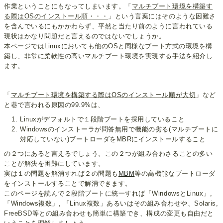
作業ということにもなってしまいます。「
マルチブート環境を構築す
る際はOSのインストール順・・・
」という言葉にはそのような困難さ
を含んでいるにもかかわらず、平然と当たり前のように言われている
現状はかなり問題だと言えるのではないでしょうか。
本ページではLinuxにおいても他のOSと同様なブート方式の環境を構
築し、非常に柔軟性の高いマルチブート環境を実現する手法を紹介し
ます。
「
マルチブート環境を構築する際はOSのインストール順が大切
」など
と巷で言われる原因の99.9%は、
Linuxがデフォルトで１段階ブートを採用していること
Windowsのインストーラが問答無用で機能の劣る(マルチブートに
対応していない)ブートローダをMBRにインストールすること
の２つにあると言えるでしょう。この２つが組み合わさることの多い
ことが解決を困難にしています。
実は１の問題を解消すれば２の問題も
MBM
等の高機能なブートローダ
をインストールすることで解消できます。
このページを読んで２段階ブートに統一すれば「WindowsとLinux」,
「Windows複数」, 「Linux複数」あるいはその組み合わせや、Solaris,
FreeBSD等との組み合わせも簡単に構築でき、構成の変更も自由だと