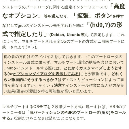
「高度
ンストーラのブートローダに関する設定インターフェースで
なオプション」
「拡張」ボタン
等を選んだり
、
を押す
「(hd0,?)の形
などして
grubのインストール先を問われた際に
式で指定したり」
(Debian, Ubuntu等)
して設定します。これ
によって、マルチブートされる全OSのブートの方式が二段階ブートに
統一されます(
※５
)。
初心者の方向けのアドバイスをしておきます。↑このブートローダの
インストール形式に限らず、マルチブート環境の構築を念頭において
Linuxをインストールする際には、
とにかくカスタマイズ
しようとす
る(or
オプションダイアログを表示してみる
)
ことが原則です。
どれく
らい徹底的にそうするべきか？
はディストリビューションによって事
情が異なりますが、そういう
決意
でインストール作業に臨んだ方が良
い結果(望みの環境)を得る可能性が高いと思います。
マルチブートするOS
全て
を２段階ブート方式に統一すれば、MBRのブ
ートローダは
「各パーティションのPBRのブートローダ(
※６
)をコール
する」
役割だけをこなせば済むことになります。