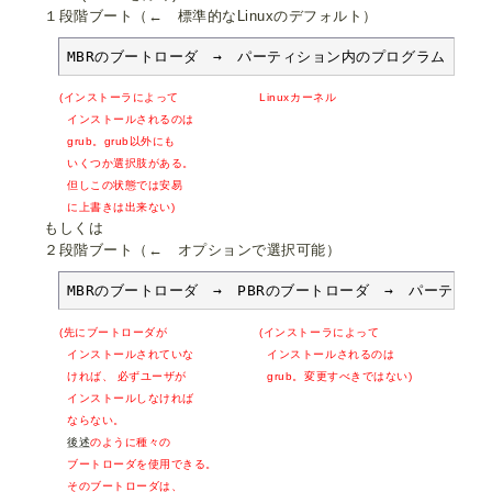
１段階ブート（← 標準的なLinuxのデフォルト）
MBRのブートローダ　→　パーティション内のプログラム
(インストーラによって Linuxカーネル
インストールされるのは
grub。grub以外にも
いくつか選択肢がある。
但しこの状態では安易
に上書きは出来ない)
もしくは
２段階ブート（← オプションで選択可能）
MBRのブートローダ　→　PBRのブートローダ　→　パーティ
(先にブートローダが (インストーラによって
インストールされていな インストールされるのは
ければ、 必ずユーザが grub。変更すべきではない)
インストールしなければ
ならない。
後述
のように種々の
ブートローダを使用できる。
そのブートローダは、