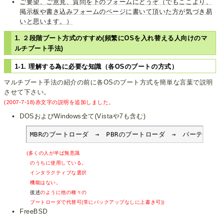
ご要望、ご意見、質問を下のフォームにどうぞ（でもここより、
掲示板や書き込みフォームのページに書いて頂いた方が気づき易
いと思います。）
1. ２段階ブート方式のすすめ(頻繁にOSを入れ替える人向けのマ
ルチブート手法)
1-1. 理解する為に必要な知識（各OSのブートの方式）
マルチブート手法の紹介の前に各OSのブート方式を簡単な言葉で説明
させて下さい。
(2007-7-18)赤文字の説明を追加しました。
DOSおよびWindows全て(Vistaや7も含む)
MBRのブートローダ　→　PBRのブートローダ　→　パーティ
(多くの人が半ば無意識
のうちに使用している。
インタラクティブな選択
機能はない。
後述
のように他の種々の
ブートローダで代替可(常にバックアップなしに上書き可))
FreeBSD