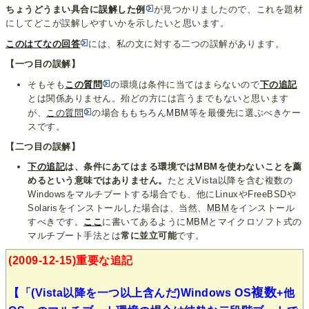
ちょうどうまい具合に
誤解した例
が見つかりましたので、これを題材
にしてどこが誤解しやすいかを示したいと思います。
このはてなの回答
には、私の文に対する二つの誤解があります。
【一つ目の誤解】
そもそも
この質問
の環境は条件に当てはまらないので
下の追記
とは関係ありません。殆どの方には言うまでもないと思います
が、
この質問
の場合ももちろん
MBM
等を最優先に選ぶべきケー
スです。
【二つ目の誤解】
下の追記
は、条件にあてはまる環境ではMBMを使わないことを薦
めるという意味ではありません。
たとえVista以降を含む複数の
Windowsをマルチブートする場合でも、他にLinuxやFreeBSDや
Solarisをインストールした場合は、当然、
MBM
をインストール
すべきです。
ここ
に書いてあるように
MBM
とマイクロソフト式の
マルチブート手法とは
常に並立可能
です。
(2009-12-15)重要な追記
複数
【「(Vista以降を一つ以上含んだ)Windows OS
+他