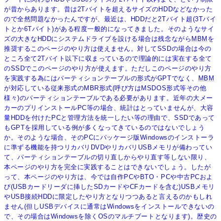
が昔からあります。昔は2Tバイトを超えるサイズのHDDなどなかった
ので全然問題なかったんですが、最近は、HDDだと2Tバイト超(3Tバイ
トとか6Tバイト)がある程度一般的になってきました。そのようなサイ
ズの大きなHDDにシステムドライブを設ける場合は残念ながら
MBM
を
推奨するこのページのやり方は使えません。対してSSDの場合は今の
ところ全て2Tバイト以下に収まっているので理論的には実在する全て
のSSDでこのページのやり方が使えます。ただしこのページのやり方
を実践する為にはパーティションテーブルの形式がGPTでなく、
MBM
が対応している従来形式のMBR形式(呼び方はMSDOS形式等その他
様々)のパーティションテーブルである必要があります。近年の大メー
カーのプリインストールPC等の場合、統計はとっていませんが、大容
量HDDを付けたPCと管理方法を統一したい等の理由で、SSDであって
もGPTを採用している例が多くなってきているのではないでしょう
か。そのような場合、そのPCにパッケージ版Windowsのインストーラ
に準ずる機能を持つリカバリDVDやリカバリUSBメモリが備わってい
て、パーティションテーブルの切り直しからやり直す等しない限り、
本ページのやり方を完全に実践することはできないでしょう。したが
って、本ページのやり方は、今では自作PCやBTO・PCや中古PCおよ
び(USBカードリーダに挿したSDカードやCFカードを含む)USBメモリ
やUSB接続HDDに限定したやり方となりつつあると言えるのかもしれ
ません(但しUSBデバイスに通常はWindowsをインストールできないの
で、その場合はWindowsを除くOSのマルチブートとなります)。歴史の