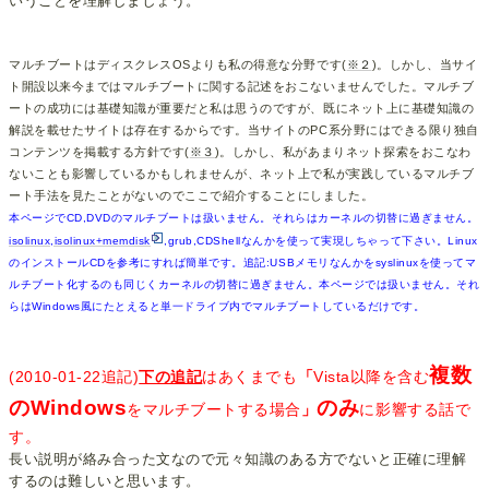
いうことを理解しましょう。
マルチブートはディスクレスOSよりも私の得意な分野です(
※２
)。しかし、当サイ
ト開設以来今まではマルチブートに関する記述をおこないませんでした。マルチブ
ートの成功には基礎知識が重要だと私は思うのですが、既にネット上に基礎知識の
解説を載せたサイトは存在するからです。当サイトのPC系分野にはできる限り独自
コンテンツを掲載する方針です(
※３
)。しかし、私があまりネット探索をおこなわ
ないことも影響しているかもしれませんが、ネット上で私が実践しているマルチブ
ート手法を見たことがないのでここで紹介することにしました。
本ページでCD,DVDのマルチブートは扱いません。それらはカーネルの切替に過ぎません。
isolinux,isolinux+memdisk
,grub,CDShellなんかを使って実現しちゃって下さい。Linux
のインストールCDを参考にすれば簡単です。追記:USBメモリなんかをsyslinuxを使ってマ
ルチブート化するのも同じくカーネルの切替に過ぎません。本ページでは扱いません。それ
らはWindows風にたとえると単一ドライブ内でマルチブートしているだけです。
複数
(2010-01-22追記)
下の追記
はあくまでも
「
Vista以降を含む
のWindows
のみ
をマルチブートする場合
」
に影響する話で
す。
長い説明が絡み合った文なので元々知識のある方でないと正確に理解
するのは難しいと思います。