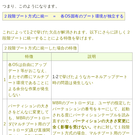
つまり、このようになります。
２段階ブート方式に統一 ＝ 各OS固有のブート環境が独立する
これによって
1-2
で挙げた欠点が解消されます。以下にさらに詳しく２
段階ブートに統一することによる特徴を挙げます。
２段階ブート方式に統一した場合の特徴
特徴
説明
各OSは自由にアップ
デート等がおこなえ、
またその際にマルチブ
1-2
で挙げたようなカーネルアップデート
1
ート環境であることに
時の問題は発生しない
よる余分な作業が発生
しない
MBRのブートローダは、ユーザの指定した
パーティションの大き
パーテョションの番号をキーにして、起動
さをどんなに変更して
される度にパーティションテーブルを読み
も、MBRのブートロー
直すので、
パーティションの大きさ変更に
2
ダ(マルチブート用のブ
全く影響を受けない。
それに対して１段階
ートローダ)及び直接関
ブート方式の場合、マルチブート用のブー