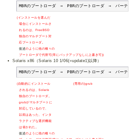
MBRのブートローダ　→　PBRのブートローダ　→　パーティ
(インストールを選んだ
場合にインストールさ
れるのは、FreeBSD
独自のマルチブート対
応ブートローダ。
後述
のように他の種々の
ブートローダで代替可(常にバックアップなしに上書き可))
Solaris x86（Solaris 10 1/06(=update1)以降）
MBRのブートローダ　→　PBRのブートローダ　→　パーティ
(自動的にインストール (専用の)grub
されるのは、Solaris
独自のブートローダ。
grubがマルチブートに
対応しているので、
以前はあった、インタ
ラクティブな選択機能
は省かれた。
後述
のように他の種々の