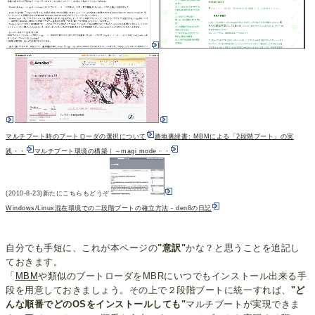
マルチブート時のブートローダの選択について
路地裏緑書: MBMによる「2段階ブート」の実
践・・
マルチブート環境の構築｜～magi mode・・
(2010-8-23)新たにこちらもどうぞ
Windows/Linux混在環境での二段階ブートの確立方法 - den8の日記
自分でも手短に、これが本ページの
"意訳"
かな？と思うことを追記し
ておきます。
「
MBM
や類似のブートローダをMBRにいつでもインストール出来る手
段を用意しておきましょう。その上で２段階ブートに統一すれば、
"ど
んな順番でどのOSをインストールしても"
マルチブートが実現できま