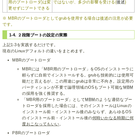
用のブートローダ)は変
ではないが、多少の影響を受ける(
後述
)
更せずにブートできる
※ MBRのブートローダとしてgrubを使用する場合は
後述
の注意が必要
です。
1-4. ２段階ブートの設定の実際
上記1-3を実践するだけです。
現在のLinuxデフォルトの違いをまとめます。
MBRのブートローダ
MBRには「MBR用のブートローダ」をOSのインストーラに
頼らずに自前でインストールする。grubも技術的には使用可
能だと言えるが、この用途にgrubは非常に不向き。設定用の
パーティションが不要で論理領域のOSもブート可能な
MBM
の採用を強く推奨する。
「MBR用のブートローダ」として
MBM
のような適切なブー
トローダを採用した場合には、そのインストールはLinuxの
インストール前・インストール後のみならず、あらゆるOS
のインストール前・インストール後の
何時いかなる時期に何
度おこなってもいい
。
PBRのブートローダ