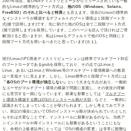
2007年現在、各Linuxディストリビュータからリリースされている一般
的なLinuxの標準的なブート方式は、
他のOS（Windows、Solaris、
FreeBSD）のそれと比べると特異
とも言えます。現在のLinuxの標準的
なインストーラが構築するデフォルトのブート環境は１段階ブート方
式(後で説明します)です。先に挙げた他のOSは全て二段階ブート方式
(後で説明します)を採用しています。このページを読んで頂ければご理
解頂けると思いますが、私はLinuxもデフォルトで他のOSと同様に２
段階ブート方式を用いるべきだと思っています(
※１
)。
現行LinuxのPC用各ディストリビューションは標準でマルチブート対応
のブートローダであるgrubを採用しており、その点ではLinuxと
Linux、あるいはLinuxとWindows等のマルチブート環境構築への敷居
は一見低そうに見えます。しかし、Linux標準の１段階ブート方式には
「各OSのブート環境が独立しない」
という大きな欠点があり、一般的
なユーザがマルチブート環境の構築で問題に直面し、その状況の理解
にも苦労する一因になっています。顕著な影響としては「
マルチブー
ト環境を構築する際はOSのインストール順が大切
」などと、一般的に
認識されてしまっていることが挙げられます。しかし考えてみて下さ
い。前記の場合においてOSのインストール順が決められていたとした
らそれは大変なことです。インストールに順番があるのなら、当然ア
ンインストールや再インストールにも順番があるということにもな
り、余程の上級者以外にとっては「OSの構成の変更」は非常に困難な