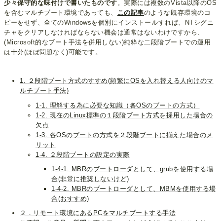
少々保守的な味付けで書いたものです
。実際には複数のVista以降のOS
を含むマルチブート環境であっても、
この記事
のような既存環境のコ
ピーをせず、全てのWindowsを個別にインストールすれば、NTシグニ
チャをクリアしなければならない機会は通常はないわけですから、
(Microsoft的なブート手法を併用しない)純粋な二段階ブートでの運用
は十分(ほぼ問題なく)可能です。
1. ２段階ブート方式のすすめ(頻繁にOSを入れ替える人向けのマ
ルチブート手法)
1-1. 理解する為に必要な知識（各OSのブートの方式）
1-2. 現在のLinux標準の１段階ブート方式を採用した場合の
欠点
1-3. 各OSのブートの方式を２段階ブートに揃えた場合のメ
リット
1-4. ２段階ブートの設定の実際
1-4-1. MBRのブートローダとして、grubを使用する場
合(非常に推奨しないけど)
1-4-2. MBRのブートローダとして、MBMを使用する場
合(おすすめ)
２．リモート環境にあるPCをマルチブートする手法