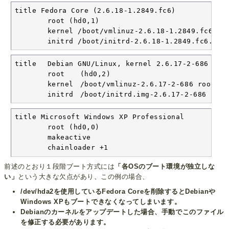
title Fedora Core (2.6.18-1.2849.fc6)

	root (hd0,1)

	kernel /boot/vmlinuz-2.6.18-1.2849.fc6 ro root=/dev/hda2 rhgb quiet

	initrd /boot/initrd-2.6.18-1.2849.fc6.img
title	Debian GNU/Linux, kernel 2.6.17-2-686

	root	(hd0,2)

	kernel	/boot/vmlinuz-2.6.17-2-686 root=/dev/hda3 ro

	initrd	/boot/initrd.img-2.6.17-2-686
title Microsoft Windows XP Professional

	root (hd0,0)

	makeactive

	chainloader +1
前述のとおり１段階ブート方式には
「各OSのブート環境が独立しな
い」
という大きな欠点があり、この例の場合、
/dev/hda2を使用しているFedora Coreを削除するとDebianや
Windows XPもブートできなくなってしまいます。
Debianのカーネルをアップデートした場合、手動でこのファイル
を修正する必要があります。