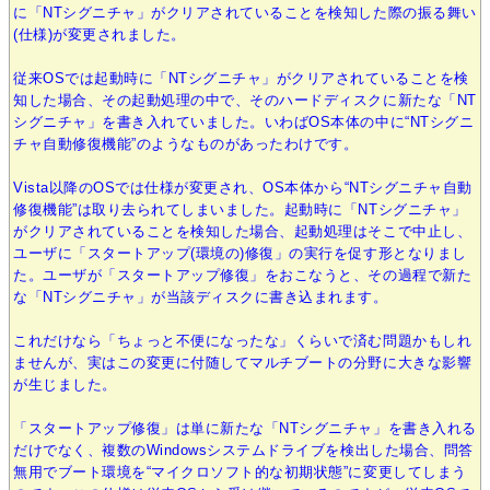
に「NTシグニチャ」がクリアされていることを検知した際の振る舞い
(仕様)が変更されました。
従来OSでは起動時に「NTシグニチャ」がクリアされていることを検
知した場合、その起動処理の中で、そのハードディスクに新たな「NT
シグニチャ」を書き入れていました。いわばOS本体の中に“NTシグニ
チャ自動修復機能”のようなものがあったわけです。
Vista以降のOSでは仕様が変更され、OS本体から“NTシグニチャ自動
修復機能”は取り去られてしまいました。起動時に「NTシグニチャ」
がクリアされていることを検知した場合、起動処理はそこで中止し、
ユーザに「スタートアップ(環境の)修復」の実行を促す形となりまし
た。ユーザが「スタートアップ修復」をおこなうと、その過程で新た
な「NTシグニチャ」が当該ディスクに書き込まれます。
これだけなら「ちょっと不便になったな」くらいで済む問題かもしれ
ませんが、実はこの変更に付随してマルチブートの分野に大きな影響
が生じました。
「スタートアップ修復」は単に新たな「NTシグニチャ」を書き入れる
だけでなく、複数のWindowsシステムドライブを検出した場合、問答
無用でブート環境を“マイクロソフト的な初期状態”に変更してしまう