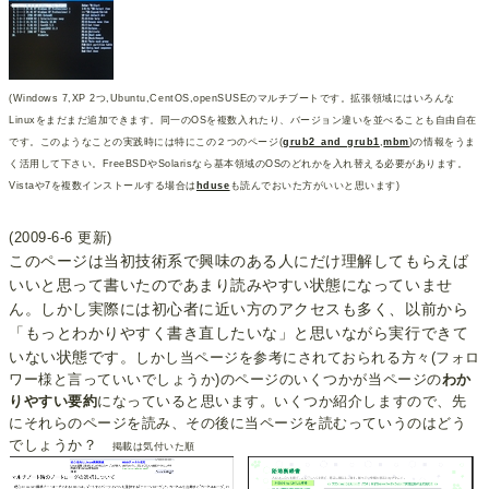
(Windows 7,XP 2つ,Ubuntu,CentOS,openSUSEのマルチブートです。拡張領域にはいろんな
Linuxをまだまだ追加できます。同一のOSを複数入れたり、バージョン違いを並べることも自由自在
です。このようなことの実践時には特にこの２つのページ(
grub2_and_grub1
,
mbm
)の情報をうま
く活用して下さい。FreeBSDやSolarisなら基本領域のOSのどれかを入れ替える必要があります。
Vistaや7を複数インストールする場合は
hduse
も読んでおいた方がいいと思います)
(2009-6-6 更新)
このページは当初技術系で興味のある人にだけ理解してもらえば
いいと思って書いたのであまり読みやすい状態になっていませ
ん。しかし実際には初心者に近い方のアクセスも多く、以前から
「もっとわかりやすく書き直したいな」と思いながら実行できて
いない状態です。
しかし当ページを参考にされておられる方々(フォロ
ワー様と言っていいでしょうか)のページのいくつかが当ページの
わか
りやすい要約
になっていると思います。いくつか紹介しますので、先
にそれらのページを読み、その後に当ページを読むっていうのはどう
でしょうか？
掲載は気付いた順