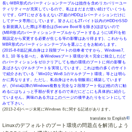
長いMBR形式のパーティションテーブルは
拙作
を含めリカバリーユー
ティリティーが充実しているので、私はまだまだ使い続けていくつも
りです。GPTにせざるをえない2T超のHDDは1パーティションだけに
してデータ専用にしています。皆さんにも2Tバイト以内のHDDやSSD
を新規購入した際は不都合は(Secure Boot等を除き)ほぼないので
(MBR形式のパーティションテーブルからブートするようにUEFIを初
期設定から変更する必要が生じる等の影響はあり得ます)、これからも
MBR形式のパーティションテーブルを選ぶことをお勧めします。
(2015-8-8追記)私自身は２段階ブートの信奉者ですから、Windows7,
8.1, 10 等を並べた、各Windowsブート環境が夫々完全に独立した(ど
のパーティションをゼロクリアしても他の環境のブートに何の影響も
及ばさない)マルチブートを実現しています。これは他の多くのサイト
で紹介されている「Win10とWin8.1のマルチブート環境」等とは明ら
かに異なります。ただし、私自身はそれを朝飯前に構築しています
が、(Vista以降のWindows複数を完全な２段階ブート化は)他の方に勧
めるにはちょっと手順が長すぎるので未だにどこにも具体的に紹介し
ていません。興味のある方は
このページ
の後半あたりをヒントにして
みて下さい。
(2013-2-6)ページ末尾にWindows 8に関する記述があります。
translate to English
Linuxのデフォルトのブート環境の問題点を解消しよう