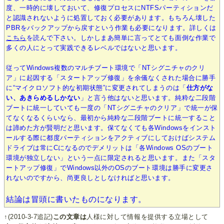
度、一時的に壊しておいて、修復プロセスにNTFSパーティションだ
と認識されないように処置しておく必要があります。もちろん壊した
PBRをバックアップから戻すという作業も必要になります。詳しくは
こちら
を読んで下さい。しかしまあ簡単に言ってとても面倒な作業で
多くの人にとって実践できるレベルではないと思います。
従ってWindows複数のマルチブート環境で「NTシグニチャのクリ
ア」に起因する「スタートアップ修復」を余儀なくされた場合に勝手
に“マイクロソフト的な初期状態”に変更されてしまうのは「
仕方がな
い、あきらめるしかない
」と言う他はないと思います。純粋な二段階
ブートに統一していても一度の「NTシグニチャのクリア」で統一が保
てなくなるくらいなら、最初から純粋な二段階ブートに統一すること
は諦めた方が賢明だと思います。保てなくても各Windowsをインスト
ールする際に都度パーティションをアクティブにしておけばシステム
ドライブは常にCになるのでデメリットは「各Windows OSのブート
環境が独立しない」という一点に限定されると思います。また「スタ
ートアップ修復」でWindows以外のOSのブート環境は勝手に変更さ
れないのですから、尚更良しとしなければと思います。
結論は冒頭に書いたものになります。
↑(2010-3-7追記)
この文章は
人様に対して情報を提供する立場として