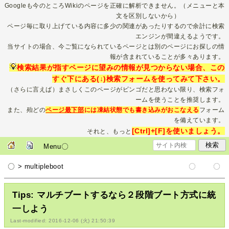
Googleも今のところWikiのページを正確に解析できません。（メニューと本
文を区別しないから）
ページ毎に取り上げている内容に多少の関連があったりするので余計に検索
エンジンが間違えるようです。
当サイトの場合、今ご覧になられているページとは別のページにお探しの情
報が含まれていることが多々あります。
検索結果が指すページに望みの情報が見つからない場合、この
すぐ下にある(↓)検索フォームを使ってみて下さい。
（さらに言えば）まさしくこのページがビンゴだと思わない限り、検索フォ
ームを使うことを推奨します。
また、殆どの
ページ最下部
には凍結状態でも書き込みがおこなえる
フォーム
を備えています。
[Ctrl]+[F]を使いましょう。
それと、もっと
Menu
> multipleboot
Tips: マルチブートするなら２段階ブート方式に統
一しよう
Last-modified: 2016-12-06 (火) 21:50:39