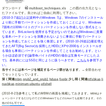
ダウンロード
multiboot_techniques.xls
この図の出力元となっ
たファイルです。良ければご自由に利用して下さい。
(2010-3-7追記)上記資料中のWindows 7は、Windows 7のインストール
より前に手動でパーティションを作成しておくことにより、Windows
7固有の100Mバイトのブートパーティションを作成しない形式をとっ
ています。BitLockerを使用する予定がないのであればWindowsに貴重
な基本パーティションを浪費されないように事前に手動でパーティシ
ョンを作成しておくことを強く推奨します。(2010-10-26追記)最近増え
てきたAFT(Big Sector)を採用したHDDにXPや2000をインストールす
る場合も事前にパーティションを作成してことをお勧めします。とい
うかほぼ必須です(論理4kバイトのHDDの場合は互換モードにした上
で)。基本的ににはSSDと同じように扱うべきです。
こちら
を参照下さ
い。
当サイトには本ページを補足するページ群があります
。←全部合わせ
てセットとなっています。
深く関連
mbm
,
grub2_and_grub1
,
hduse
,
fixpbr
,
少し弱く関連
ntfsbkup
,
li
nuxbkup
,
minimum-ubuntu
,
utlshell
(2010-8-23)参考として私のMBMの画面を掲載しておきます。
MBMはチ
ェーンロードするだけなのでどのWindowsでもどのLinuxでも起動できます。その
他のOSも可です。