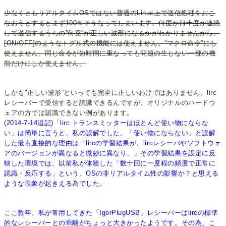
少なくともリアルタイムOSではない普通のLinux上で送信処理をおこ
なおうとするとまず100％そうなってしまいます。何度か何十度か連続
して送信するうちの”何発”が正しい波形になるかがわかりませんから、
[ON/OFF]のようなトグル式の機能には使えません。”マクロ命令”にも
使えません。同じ命令が短時間に重なっても問題の生じない一部の機
能だけにしか使えません。
しかも"正しい波形”といっても完全に正しいわけではありません。lirc
レシーバーで受信すると認識できるんですが、オリジナルのハードウ
ェアの方では認識できない例があります。
(2014-7-14追記)「lirc トランスミッターはほとんど使い物にならな
い」は簡単に言うと、私の誤解でした。「使い物にならない」と誤解
した最も直接的な理由は「lircの学習結果が、lircレシーバやソフトウェ
アのバージョンが異なると微妙に異なり、」その学習結果を設定に反
映した環境では、以前私が体験した「数十回に一度程の頻度で正常に
認識・反応する」という、OSの非リアルタイム性の影響か？と思える
ような現象が起きえる為でした。
ここ数年、私が常用してきた「IgorPlugUSB」レシーバーはlircの標準
的なレシーバーとの乖離がちょっと大きかったようです。その為、こ