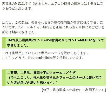
善電機のMD1
は学習できました。エアコン以外の用途には十分役に立
つものだと思います。
ただし、この製品、発せられる赤外線の指向性が非常に強くて使いに
くいです。2メートルくらい離れると正確に真っ直ぐ目標に向けないと
反応は期待できません。
TMY(辰巳屋興業)のTSTB-R50付属のリモコンTS-RKT01Zをlircで
学習しました。
これは実運用しているので専用のページを設けてあります。
こちら
をどうぞ。lircd.confやlircrc等を掲載しています。
ご要望、ご意見、質問を下のフォームにどうぞ
（でもここより、
掲示板
や
書き込みフォーム
のページに書いて頂
いた方が気づき易いと思います。）
[修正（書き間違った場合にご利用下さい）]