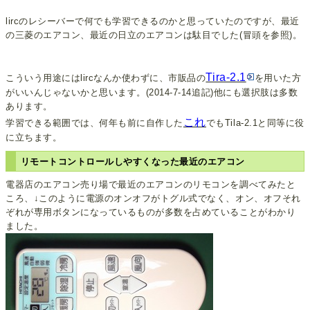
lircのレシーバーで何でも学習できるのかと思っていたのですが、最近
の三菱のエアコン、最近の日立のエアコンは駄目でした(冒頭を参照)。
Tira-2.1
こういう用途にはlircなんか使わずに、市販品の
を用いた方
がいいんじゃないかと思います。(2014-7-14追記)他にも選択肢は多数
あります。
これ
学習できる範囲では、何年も前に自作した
でもTila-2.1と同等に役
に立ちます。
リモートコントロールしやすくなった最近のエアコン
電器店のエアコン売り場で最近のエアコンのリモコンを調べてみたと
ころ、↓このように電源のオンオフがトグル式でなく、オン、オフそれ
ぞれが専用ボタンになっているものが多数を占めていることがわかり
ました。