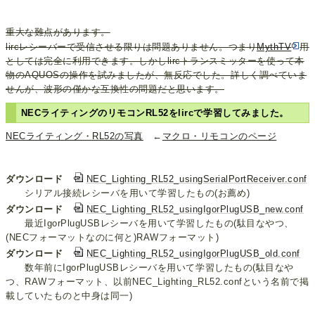
重大な難点があります。
lircレシーバーで受信させる限りは問題ありません。つまり
MythTV
用
としては完全に利用できます。しかしlircトランスミッターを使って本
物のAQUOSの操作を試みましたが、無反応でした。詳しく調べていま
せんが、波形の僅かな互換性の問題だと思います。
NECライティングのリモコンRL52をlircで学習してみました。
NECライティング・RL52の写真
←
マクロ・リモコンのページ
ダウンロード
NEC_Lighting_RL52_usingSerialPortReceiver.conf
シリアル接続レシーバを用いて学習したもの(お薦め)
ダウンロード
NEC_Lighting_RL52_usingIgorPlugUSB_new.conf
最近IgorPlugUSBレシーバを用いて学習したもの(駄目なやつ、
(NECフォーマットなのに何と)RAWフォーマット)
ダウンロード
NEC_Lighting_RL52_usingIgorPlugUSB_old.conf
数年前にIgorPlugUSBレシーバを用いて学習したもの(駄目なや
つ、RAWフォーマット、以前NEC_Lighting_RL52.confという名前で掲
載していたものと中身は同一)