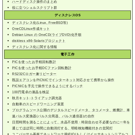
ハードディスク操作のまとめ
役に立つシェルスクリプト群
ディスクレスOS
ディスクレス化(Linux, FreeBSD等)
OneCDLinux作成キット
Debian Linux の OneCD(ライブDVD)化手順
diskless x86-Solarisプロジェクト
ディスクレス化に関する情報
電子工作
PICを使ったお手軽回転数計
PICを使ったお手軽DCファン回転数計
RS232Cロガー兼リピーター
既設エアコンをPICNICでインターネット対応させて携帯から操作
PICNICを手元で操作できるようにするパッチ
100円電卓の液晶を検証
秋月キット-トライアック調光器
自動車のスピードワーニング装置
プログラムソース公開のデジタルスピードメータ、タコメータ、燃費計、車
速パルス変換器(パルス分周器、パルス逓倍器)の自作
日照時間を測ることによって、水晶不使用・時刻合わせ不必要なのに一年を
通じてほぼ同じ時間に自動消灯する、明暗検知機能付きの玄関灯
ユニバーサル基板でネットワーク接続IO(もしくはイーサネットシリアルコ