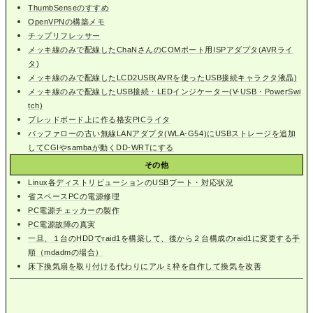
ThumbSenseのすすめ
OpenVPNの構築メモ
チップリフレッサー
メッキ線のみで配線したChaNさんのCOMポート用ISPアダプタ(AVRライ
タ)
メッキ線のみで配線したLCD2USB(AVRを使ったUSB接続キャラクタ液晶)
メッキ線のみで配線したUSB接続・LEDインジケーター(V-USB・PowerSwi
tch)
ブレッドボード上に作る格安PICライタ
バッファローの古い無線LANアダプタ(WLA-G54)にUSBストレージを追加
してCGIやsambaが動くDD-WRTにする
その他
Linux各ディストリビューションのUSBブート・対応状況
省スペースPCの電源修理
PC電源チェッカーの製作
PC電源故障の真実
一旦、１台のHDDでraid1を構築して、後から２台構成のraid1に変更する手
順（mdadmの場合）
床下換気扇を取り付ける代わりにアルミ枠を自作して換気を改善