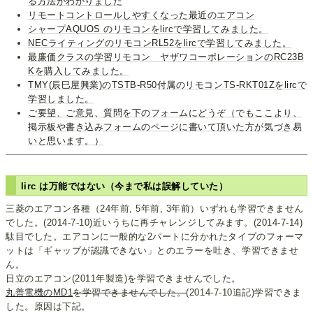
る方法がわかりました
リモートコントロールしやすくなった最近のエアコン
シャープAQUOS のリモコンをlircで学習してみました。
NECライティングのリモコンRL52をlircで学習してみました。
最廉価クラスの学習リモコン ヤザワコーポレーションのRC23B
Kを購入してみました。
TMY(辰巳屋興業)のTSTB-R50付属のリモコンTS-RKT01Zをlircで
学習しました。
ご要望、ご意見、質問を下のフォームにどうぞ（でもここより、
掲示板や書き込みフォームのページに書いて頂いた方が気づき易
いと思います。）
lirc は万能ではない（今まで私は誤解していた）
三菱のエアコン各種（24年前, 5年前, 3年前）いずれも学習できません
でした。(2014-7-10)近いうちに再チャレンジしてみます。(2014-7-14)
駄目でした。エアコンに一般的な2パートに分かれたタイプのフォーマ
ットは「ギャップが認識できない」とのエラーを吐き、学習できませ
ん。
日立のエアコン(2011年製造)を学習できませんでした。
丸善電機のMD1
を学習できませんでした。
(2014-7-10追記)学習できま
した。原因は下記。