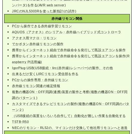
ンバータ)を作る(AVR web server)
JRCのNJL5303Rを使った脈拍計(の試作)
赤外線リモコン関係
PCから操作できる赤外線学習リモコン
AQUOS（アクオス）のシリアル・赤外線ハイブリッド式コントローラ
アクオス用マクロ・リモコン
でかボタン赤外線リモコンの製作
携帯からインターネット経由で赤外線命令を発行して既設エアコンを操作
携帯からインターネット経由で赤外線命令を発行して既設エアコンを操作(R
aspberry Pi活用編)
IgorPlug-USB(USB接続・lirc(赤外線)レシーバー)の製作、その他
出来るだけ安くLIRCリモコン受信部を作る
PCからの操作専用・赤外線リモコン
赤外線リモコン関連の補足情報
複数の機器ON・OFF同調(連携)装置の製作と考察(複数の機器ON・OFF同
調のパターン１)
カスタマイズできるテレビリモコンの製作(複数の機器ON・OFF同調のパタ
ーン２)
（USB接続の装置をいろいろ自作して）自動化が難しい作業を自動化する
TSTB-R50
NECのリモコン・RL52の、マイコンだけ交換して他社用リモコンへと改造