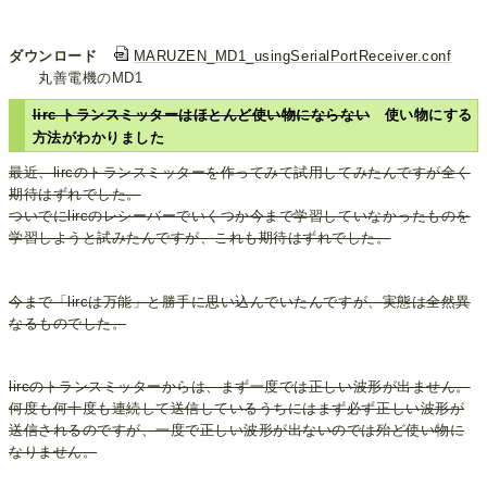
ダウンロード
MARUZEN_MD1_usingSerialPortReceiver.conf
丸善電機のMD1
lirc トランスミッターはほとんど使い物にならない
使い物にする
方法がわかりました
最近、lircのトランスミッターを作ってみて試用してみたんですが全く
期待はずれでした。
ついでにlircのレシーバーでいくつか今まで学習していなかったものを
学習しようと試みたんですが、これも期待はずれでした。
今まで「lircは万能」と勝手に思い込んでいたんですが、実態は全然異
なるものでした。
lircのトランスミッターからは、まず一度では正しい波形が出ません。
何度も何十度も連続して送信しているうちにはまず必ず正しい波形が
送信されるのですが、一度で正しい波形が出ないのでは殆ど使い物に
なりません。