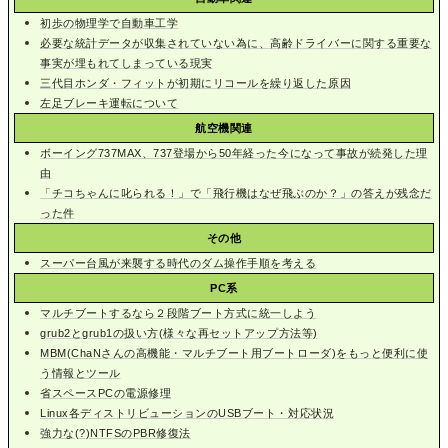
初歩の物理学で自動車工学
必要な統計データが収集されていない為に、高齢ドライバーに関する重要な
事実が埋もれてしまっている現実
三代目ホンダ・フィットが初期にリコールを繰り返した原因
左足ブレーキ運転について
航空機関連
ボーイング737MAX、737登場から50年経った今になって事故が続発した理
由
「チコちゃんに叱られる！」で「飛行機はなぜ飛ぶのか？」の答えが残念だ
った件
その他
スーパー台風が来襲する時代のダム操作手順を考える
PC系
マルチブートするなら２段階ブート方式に統一しよう
grub2とgrub1の扱い方(様々な再セットアップ方法等)
MBM(ChaNさんの高機能・マルチブート用ブートローダ)をもっと便利に使
う情報とツール
省スペースPCの電源修理
Linux各ディストリビューションのUSBブート・対応状況
強力な(?)NTFSのPBR修復法