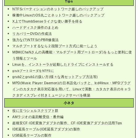
Tips
NTFSパーティションのネットワーク越しのバックアップ
稼働中LinuxのOS丸ごとネットワーク越しのバックアップ
X上でThumbSenseライクな使い勝手を得る
ハードディスク操作のまとめ
リカバリーDVDの作成法
強力な(?)NTFSのPBR修復法
マルチブートするなら２段階ブート方式に統一しよう
MBM(ChaNさんの高機能・マルチブート用ブートローダ)をもっと便利に使
う情報とツール
Linuxを、インストーラが起動したドライブにインストールする
grubブートローダをNTFSに
grub2とgrub1の扱い方(様々な再セットアップ方法等)
MPD(Music Player Daemon)の日本語化パッチと、lcd4linux・MPDプラグ
インのカタカナ表示対応版を用いて、Linuxで英数・カタカナ表示のキャラ
クタディスプレイ付きミュージックサーバを構築
小ネタ
役に立つシェルスクリプト群
AMラジオの遠距離受信・番外編
超格安CF-IDE変換アダプタの製作、CF-IDE変換アダプタの活用Tips
IDE延長ケーブル(IDE延長アダプタ)の製作
USB延長ケーブルの製作