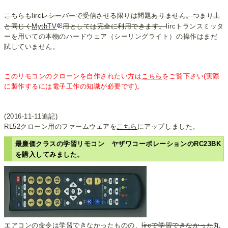
こちらもlircレシーバーで受信させる限りは問題ありません。つまり上
と同じく
MythTV
用としては完全に利用できます。
lircトランスミッタ
ーを用いての本物のハードウェア（シーリングライト）の操作はまだ
試していません。
このリモコンのクローンを自作されたい方は
こちら
をご覧下さい(実際
に製作するには電子工作の知識が必要です)。
(2016-11-11追記)
RL52クローン用のファームウェアを
こちら
にアップしました。
最廉価クラスの学習リモコン ヤザワコーポレーションのRC23BK
を購入してみました。
エアコンの命令は学習できなかったものの、
lircで学習できなかった
丸