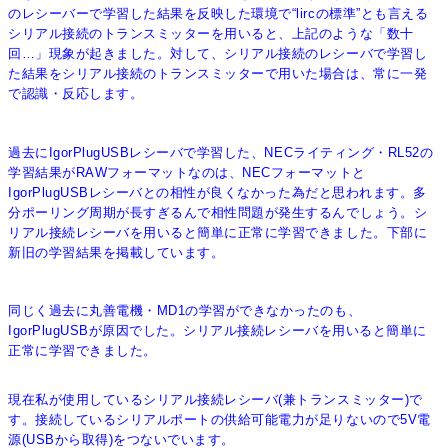
のレシーバーで学習した結果を反映した環境で“lircの標準”とも言える
シリアル接続のトランスミッターを用いると、上記のような「数十
回…」現象が起きました。対して、シリアル接続のレシーバで学習し
た結果をシリアル接続のトランスミッターで用いた場合は、常に一発
で認識・反応します。
過去にIgorPlugUSBレシーバで学習した、NECライティング・RL52の
学習結果がRAWフォーマットなのは、NECフォーマットと
IgorPlugUSBレシーバとの相性が良くなかった為だと思われます。多
分ポーリング周期が長すぎるんで相性問題が発生するんでしょう。シ
リアル接続レシーバを用いると簡単に正常に学習できました。下部に
新旧の学習結果を掲載しています。
同じく過去に丸善電機・MD1の学習ができなかったのも、
IgorPlugUSBが原因でした。シリアル接続レシーバを用いると簡単に
正常に学習できました。
現在私が使用しているシリアル接続レシーバ(兼トランスミッター)で
す。接続しているシリアルポートの供給可能電力が足りないので5V電
源(USBから取得)をつないでいます。