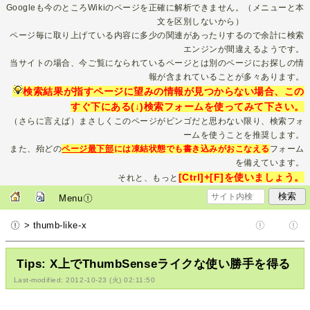
Googleも今のところWikiのページを正確に解析できません。（メニューと本
文を区別しないから）
ページ毎に取り上げている内容に多少の関連があったりするので余計に検索
エンジンが間違えるようです。
当サイトの場合、今ご覧になられているページとは別のページにお探しの情
報が含まれていることが多々あります。
検索結果が指すページに望みの情報が見つからない場合、この
すぐ下にある(↓)検索フォームを使ってみて下さい。
（さらに言えば）まさしくこのページがビンゴだと思わない限り、検索フォ
ームを使うことを推奨します。
また、殆どの
ページ最下部
には凍結状態でも書き込みがおこなえる
フォーム
を備えています。
[Ctrl]+[F]を使いましょう。
それと、もっと
Menu
> thumb-like-x
Tips: X上でThumbSenseライクな使い勝手を得る
Last-modified: 2012-10-23 (火) 02:11:50