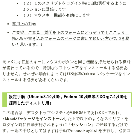
（２）１のスクリプトをログイン時に自動実行するように
セッションに登録します
（３）マウスキー機能を有効にします
運用上のTips
ご要望、ご意見、質問を下のフォームにどうぞ（でもここより、
掲示板や書き込みフォームのページに書いて頂いた方が気づき易
いと思います。）
元々Xには任意のキーにマウスのボタンと同じ機能を持たせられる機能
が備わっているので、特別なソフトウェアをインストールする必要あ
りません。せいぜい場合によってはOS標準のxkbsetパッケージをイン
ストールする必要があるくらいです。
設定手順（Ubuntu8.10以降，Fedora 10以降等のXOrg7.4以降を
採用したディストリ用）
この場合は、デスクトップシステムがGNOMEであれKDEであれ、
xkbsetパッケージをインストール
した上で以下のようなスクリプトを
ログイン時に自動実行されるように「
セッション
」に登録するだけで
す。一応の手順としてはまずは手動でmousekey3.shを実行し、必要コ