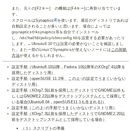
また、元々の[F2キー] の機能は[F4キー]に再割り当てていま
す。
スクロールは
Synaptics
を使います。最近のディストリであれば
自動設定されることが多いと思います。場合によっては
gsynapticsやksynaptics等を自分でインストール
し、/etc/hal/fdi/policy/shmconfig.fdiを設置する必要があったり
します。←Ubnutu9.10では設置の必要がないことを確認しまし
た。また一部のLinuxでSynapticsが使えないノートには
この対処
方法
が使えるかもしれません。
設定手順（Ubuntu8.10以降，Fedora 10以降等のXOrg7.4以降を
採用したディストリ用）
設定手順（openSUSE 11.2等、この上↑の設定でうまくいかない
ディストリ用）
設定手順（XOrg7.3以前を採用したディストリでGNOME以外も
しくはGNOME2.22以降をデスクトップシステムとして採用して
いる場合(Ubuntu8.04，openSUSE11.1も含まれる)）
設定手順（この上↑の手順でうまくいかないディストリ用）
設定手順（XOrg7.3以前を採用したディストリでGNOME2.20以
前をデスクトップシステムとして採用している場合）
（１）スクリプトの準備