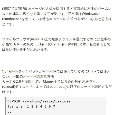
(2007-7-17追加) 本ページの方式を採用すると実質的に左手のパームレ
ストが非常に広くなる為、左手が楽です。私自身はWindowsの
thumbsenseを使っている時も本ページの方式の方がいいなあと思うほ
どです。
ファイルブラウザ(nautilus)上で複数ファイルを選択する際には左手の
小指で(Aキーの横の)[ctrlキー]や[shiftキー]を押します。私自身として
は良い使い勝手だと思います。
SynapticsタッチパッドがWindowsでは使えているのにLinuxでは使え
ない、
一部の
ノート用の対処方法
カーネル2.6を採用しているLinux全てに共通の対処方法です。
rc.local(ディストリによってはboot.local)に以下のコードを記述するだ
けです。
DEVDIR=/sys/bus/serio/devices

for i in 1 2 3 4 5 6 7

do
