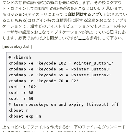
マンドの存在確認や設定の効果を先に確認します。その後ログアウ
ト・ログインして自動実行の動作確認をおこなえばいいと思います。
※
セッション
(ディストリによっては
自動起動するアプリ
と訳されてい
ることもある)はログイン時の自動実行に関する設定をおこなうアプリ
ケーションで、通常どのディストリビューションでもメニューの中の
ユーザ毎の設定をおこなうアプリケーションが集まっている辺りにあ
ります。必要であれば少し図が古いですが
ここ
を参考にして下さい。
[mousekey3.sh]
#!/bin/sh

xmodmap -e 'keycode 102 = Pointer_Button1'

xmodmap -e 'keycode 68 = Pointer_Button3'

xmodmap -e 'keycode 69 = Pointer_Button2'

xmodmap -e 'keycode 70 = F2'

xset -r 102

xset -r 68

xset -r 69

# turn mousekeys on and expiry (timeout) off

xkbset m

xkbset exp =m
上をコピペしてファイルを作成するか、下のファイルをダウンロード