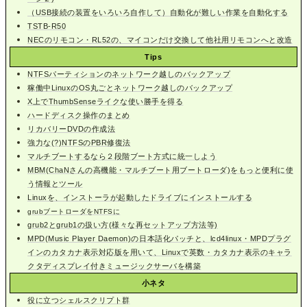
（USB接続の装置をいろいろ自作して）自動化が難しい作業を自動化する
TSTB-R50
NECのリモコン・RL52の、マイコンだけ交換して他社用リモコンへと改造
Tips
NTFSパーティションのネットワーク越しのバックアップ
稼働中LinuxのOS丸ごとネットワーク越しのバックアップ
X上でThumbSenseライクな使い勝手を得る
ハードディスク操作のまとめ
リカバリーDVDの作成法
強力な(?)NTFSのPBR修復法
マルチブートするなら２段階ブート方式に統一しよう
MBM(ChaNさんの高機能・マルチブート用ブートローダ)をもっと便利に使
う情報とツール
Linuxを、インストーラが起動したドライブにインストールする
grubブートローダをNTFSに
grub2とgrub1の扱い方(様々な再セットアップ方法等)
MPD(Music Player Daemon)の日本語化パッチと、lcd4linux・MPDプラグ
インのカタカナ表示対応版を用いて、Linuxで英数・カタカナ表示のキャラ
クタディスプレイ付きミュージックサーバを構築
小ネタ
役に立つシェルスクリプト群