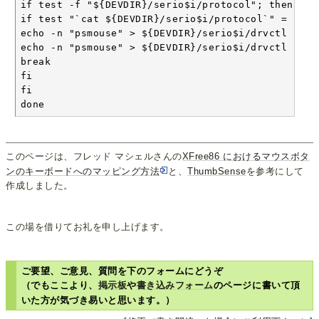
if test -f "${DEVDIR}/serio$i/protocol"; then

if test "`cat ${DEVDIR}/serio$i/protocol`" = "PS/2
echo -n "psmouse" > ${DEVDIR}/serio$i/drvctl

echo -n "psmouse" > ${DEVDIR}/serio$i/drvctl

break

fi

fi

done
このページは、フレッド マシェルさんの
XFree86 におけるマウスボタ
ンのキーボードへのマッピング方法
と、
ThumbSense
を参考にして
作成しました。
この場を借りてお礼を申し上げます。
ご要望、ご意見、質問を下のフォームにどうぞ
（でもここより、
掲示板
や
書き込みフォーム
のページに書いて頂
いた方が気づき易いと思います。）