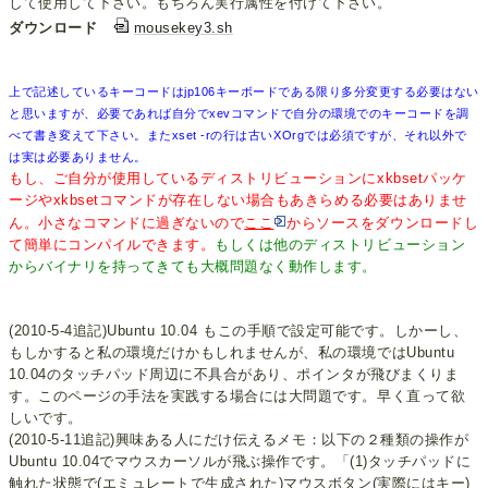
して使用して下さい。もちろん実行属性を付けて下さい。
ダウンロード
mousekey3.sh
上で記述しているキーコードはjp106キーボードである限り多分変更する必要はない
と思いますが、必要であれば自分でxevコマンドで自分の環境でのキーコードを調
べて書き変えて下さい。またxset -rの行は古いXOrgでは必須ですが、それ以外で
は実は必要ありません。
もし、ご自分が使用しているディストリビューションにxkbsetパッケ
ージやxkbsetコマンドが存在しない場合もあきらめる必要はありませ
ん。小さなコマンドに過ぎないので
ここ
からソースをダウンロードし
て簡単にコンパイルできます。
もしくは他のディストリビューション
からバイナリを持ってきても大概問題なく動作します。
(2010-5-4追記)Ubuntu 10.04 もこの手順で設定可能です。しかーし、
もしかすると私の環境だけかもしれませんが、私の環境ではUbuntu
10.04のタッチパッド周辺に不具合があり、ポインタが飛びまくりま
す。このページの手法を実践する場合には大問題です。早く直って欲
しいです。
(2010-5-11追記)興味ある人にだけ伝えるメモ：以下の２種類の操作が
Ubuntu 10.04でマウスカーソルが飛ぶ操作です。「(1)タッチパッドに
触れた状態で(エミュレートで生成された)マウスボタン(実際にはキー)