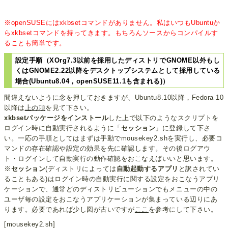
※openSUSEにはxkbsetコマンドがありません。私はいつもUbuntuか
らxkbsetコマンドを持ってきます。もちろんソースからコンパイルす
ることも簡単です。
設定手順（XOrg7.3以前を採用したディストリでGNOME以外もし
くはGNOME2.22以降をデスクトップシステムとして採用している
場合(Ubuntu8.04，openSUSE11.1も含まれる)）
間違えないように念を押しておきますが、Ubuntu8.10以降，Fedora 10
以降は
上の項
を見て下さい。
xkbsetパッケージをインストール
した上で以下のようなスクリプトを
ログイン時に自動実行されるように「
セッション
」に登録して下さ
い。一応の手順としてはまずは手動でmousekey2.shを実行し、必要コ
マンドの存在確認や設定の効果を先に確認します。その後ログアウ
ト・ログインして自動実行の動作確認をおこなえばいいと思います。
※
セッション
(ディストリによっては
自動起動するアプリ
と訳されてい
ることもある)はログイン時の自動実行に関する設定をおこなうアプリ
ケーションで、通常どのディストリビューションでもメニューの中の
ユーザ毎の設定をおこなうアプリケーションが集まっている辺りにあ
ります。必要であれば少し図が古いですが
ここ
を参考にして下さい。
[mousekey2.sh]