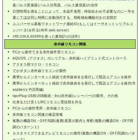
速パルス変換器(パルス分周器、パルス逓倍器)の自作
日照時間を測ることによって、水晶不使用・時刻合わせ不必要なのに一年を
通じてほぼ同じ時間に自動消灯する、明暗検知機能付きの玄関灯
ユニバーサル基板でネットワーク接続IO(もしくはイーサネットシリアルコ
ンバータ)を作る(AVR web server)
JRCのNJL5303Rを使った脈拍計(の試作)
赤外線リモコン関係
PCから操作できる赤外線学習リモコン
AQUOS（アクオス）のシリアル・赤外線ハイブリッド式コントローラ
アクオス用マクロ・リモコン
でかボタン赤外線リモコンの製作
携帯からインターネット経由で赤外線命令を発行して既設エアコンを操作
携帯からインターネット経由で赤外線命令を発行して既設エアコンを操作(R
aspberry Pi活用編)
IgorPlug-USB(USB接続・lirc(赤外線)レシーバー)の製作、その他
出来るだけ安くLIRCリモコン受信部を作る
PCからの操作専用・赤外線リモコン
赤外線リモコン関連の補足情報
複数の機器ON・OFF同調(連携)装置の製作と考察(複数の機器ON・OFF同
調のパターン１)
カスタマイズできるテレビリモコンの製作(複数の機器ON・OFF同調のパタ
ーン２)