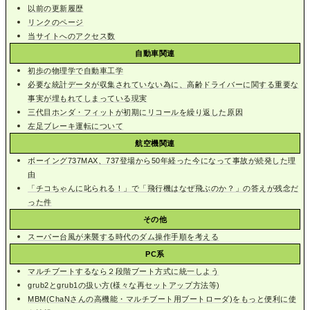
以前の更新履歴
リンクのページ
当サイトへのアクセス数
自動車関連
初歩の物理学で自動車工学
必要な統計データが収集されていない為に、高齢ドライバーに関する重要な
事実が埋もれてしまっている現実
三代目ホンダ・フィットが初期にリコールを繰り返した原因
左足ブレーキ運転について
航空機関連
ボーイング737MAX、737登場から50年経った今になって事故が続発した理
由
「チコちゃんに叱られる！」で「飛行機はなぜ飛ぶのか？」の答えが残念だ
った件
その他
スーパー台風が来襲する時代のダム操作手順を考える
PC系
マルチブートするなら２段階ブート方式に統一しよう
grub2とgrub1の扱い方(様々な再セットアップ方法等)
MBM(ChaNさんの高機能・マルチブート用ブートローダ)をもっと便利に使