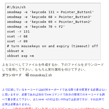
#!/bin/sh

xmodmap -e 'keycode 131 = Pointer_Button1'

xmodmap -e 'keycode 68 = Pointer_Button3'

xmodmap -e 'keycode 69 = Pointer_Button2'

xmodmap -e 'keycode 70 = F2'

xset -r 131

xset -r 68

xset -r 69

# turn mousekeys on and expiry (timeout) off

xkbset m

xkbset exp =m
上をコピペしてファイルを作成するか、下のファイルをダウンロード
して使用して下さい。もちろん実行属性を付けて下さい。
ダウンロード
mousekey2.sh
上で記述しているキーコードはjp106キーボードである限り多分変更する必要はない
と思いますが、必要であれば自分でxevコマンドで自分の環境でのキーコードを調
べて書き変えて下さい。またxset -rの行は古いXOrgでは必須ですが、それ以外で
は実は必要ありません。
もし、ご自分が使用しているディストリビューションにxkbsetパッケ