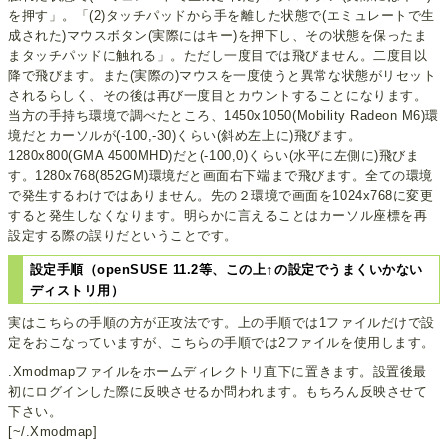
を押す」。「(2)タッチパッドから手を離した状態で(エミュレートで生
成された)マウスボタン(実際にはキー)を押下し、その状態を保ったま
まタッチパッドに触れる」。ただし一度目では飛びません。二度目以
降で飛びます。また(実際の)マウスを一度使うと異常な状態がリセット
されるらしく、その後は再び一度目とカウントすることになります。
当方の手持ち環境で調べたところ、1450x1050(Mobility Radeon M6)環
境だとカーソルが(-100,-30)くらい(斜め左上に)飛びます。
1280x800(GMA 4500MHD)だと(-100,0)くらい(水平に左側に)飛びま
す。1280x768(852GM)環境だと画面右下端まで飛びます。全ての環境
で発生するわけではありません。先の２環境で画面を1024x768に変更
すると発生しなくなります。明らかに言えることはカーソル座標を再
設定する際の誤りだということです。
設定手順（openSUSE 11.2等、この上↑の設定でうまくいかない
ディストリ用）
実はこちらの手順の方が正攻法です。上の手順では1ファイルだけで設
定をおこなっていますが、こちらの手順では2ファイルを使用します。
.Xmodmapファイルをホームディレクトリ直下に置きます。設置後最
初にログインした際に反映させるか問われます。もちろん反映させて
下さい。
[~/.Xmodmap]