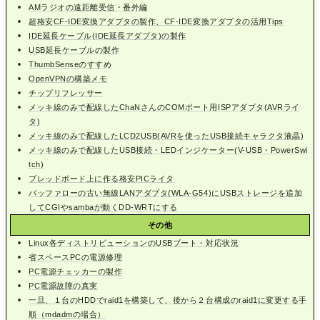
AMラジオの遠距離受信・番外編
超格安CF-IDE変換アダプタの製作、CF-IDE変換アダプタの活用Tips
IDE延長ケーブル(IDE延長アダプタ)の製作
USB延長ケーブルの製作
ThumbSenseのすすめ
OpenVPNの構築メモ
チップリフレッサー
メッキ線のみで配線したChaNさんのCOMポート用ISPアダプタ(AVRライ
タ)
メッキ線のみで配線したLCD2USB(AVRを使ったUSB接続キャラクタ液晶)
メッキ線のみで配線したUSB接続・LEDインジケーター(V-USB・PowerSwi
tch)
ブレッドボード上に作る格安PICライタ
バッファローの古い無線LANアダプタ(WLA-G54)にUSBストレージを追加
してCGIやsambaが動くDD-WRTにする
その他
Linux各ディストリビューションのUSBブート・対応状況
省スペースPCの電源修理
PC電源チェッカーの製作
PC電源故障の真実
一旦、１台のHDDでraid1を構築して、後から２台構成のraid1に変更する手
順（mdadmの場合）