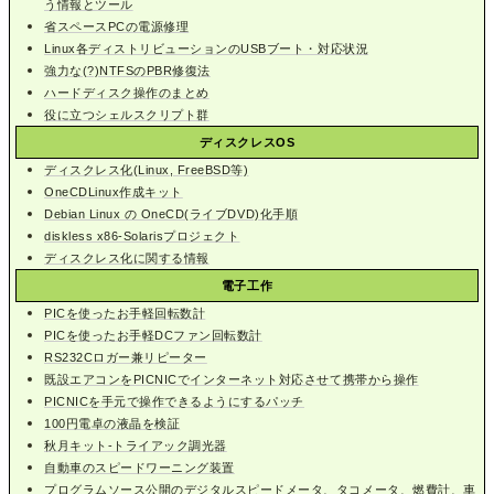
う情報とツール
省スペースPCの電源修理
Linux各ディストリビューションのUSBブート・対応状況
強力な(?)NTFSのPBR修復法
ハードディスク操作のまとめ
役に立つシェルスクリプト群
ディスクレスOS
ディスクレス化(Linux, FreeBSD等)
OneCDLinux作成キット
Debian Linux の OneCD(ライブDVD)化手順
diskless x86-Solarisプロジェクト
ディスクレス化に関する情報
電子工作
PICを使ったお手軽回転数計
PICを使ったお手軽DCファン回転数計
RS232Cロガー兼リピーター
既設エアコンをPICNICでインターネット対応させて携帯から操作
PICNICを手元で操作できるようにするパッチ
100円電卓の液晶を検証
秋月キット-トライアック調光器
自動車のスピードワーニング装置
プログラムソース公開のデジタルスピードメータ、タコメータ、燃費計、車