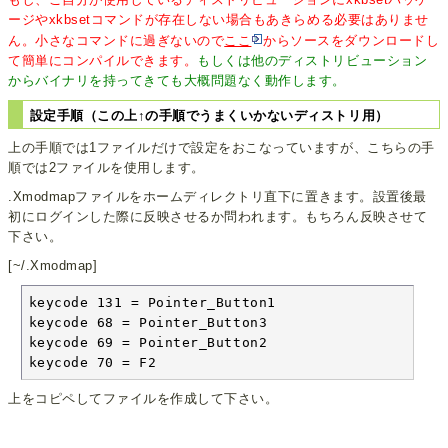
ージやxkbsetコマンドが存在しない場合もあきらめる必要はありませ
ん。小さなコマンドに過ぎないので
ここ
からソースをダウンロードし
て簡単にコンパイルできます。
もしくは他のディストリビューション
からバイナリを持ってきても大概問題なく動作します。
設定手順（この上↑の手順でうまくいかないディストリ用）
上の手順では1ファイルだけで設定をおこなっていますが、こちらの手
順では2ファイルを使用します。
.Xmodmapファイルをホームディレクトリ直下に置きます。設置後最
初にログインした際に反映させるか問われます。もちろん反映させて
下さい。
[~/.Xmodmap]
keycode 131 = Pointer_Button1

keycode 68 = Pointer_Button3

keycode 69 = Pointer_Button2

keycode 70 = F2
上をコピペしてファイルを作成して下さい。