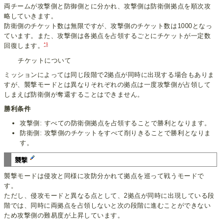
両チームが攻撃側と防御側とに分かれ、攻撃側は防衛側拠点を順次攻
略していきます。
防衛側のチケット数は無限ですが、攻撃側のチケット数は1000となっ
ています。また、攻撃側は各拠点を占領するごとにチケットが一定数
*1
回復します。
チケットについて
ミッションによっては同じ段階で2拠点が同時に出現する場合もありま
すが、襲撃モードとは異なりそれぞれの拠点は一度攻撃側が占領して
しまえば防衛側が奪還することはできません。
勝利条件
攻撃側: すべての防衛側拠点を占領することで勝利となります。
防衛側: 攻撃側のチケットをすべて削りきることで勝利となりま
す。
襲撃
襲撃モードは侵攻と同様に攻防分かれて拠点を巡って戦うモードで
す。
ただし、侵攻モードと異なる点として、2拠点が同時に出現している段
階では、同時に両拠点を占領しないと次の段階に進むことができない
ため攻撃側の難易度が上昇しています。