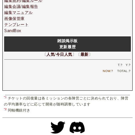
編集規約
/
編集ルール
編集会議
/
編集報告
編集マニュアル
画像保管庫
テンプレート
SandBox
雑談掲示板
更新履歴
〔
人気
/
今日人気
〕〔
最新
〕
T.
?
Y.
?
NOW.
?
TOTAL.
?
*1
チケットの回復量は各ミッションの各陣営ごとに決められており、陣営
の平均勝率などに応じて開発が随時調整しています
*2
同軸機銃付き