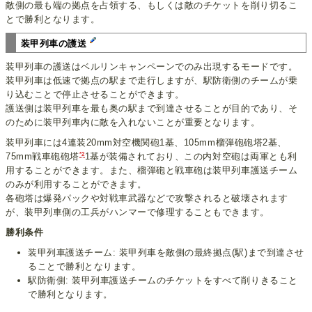
敵側の最も端の拠点を占領する、もしくは敵のチケットを削り切るこ
とで勝利となります。
装甲列車の護送
装甲列車の護送はベルリンキャンペーンでのみ出現するモードです。
装甲列車は低速で拠点の駅まで走行しますが、駅防衛側のチームが乗
り込むことで停止させることができます。
護送側は装甲列車を最も奥の駅まで到達させることが目的であり、そ
のために装甲列車内に敵を入れないことが重要となります。
装甲列車には4連装20mm対空機関砲1基、105mm榴弾砲砲塔2基、
*2
75mm戦車砲砲塔
1基が装備されており、この内対空砲は両軍とも利
用することができます。また、榴弾砲と戦車砲は装甲列車護送チーム
のみが利用することができます。
各砲塔は爆発パックや対戦車武器などで攻撃されると破壊されます
が、装甲列車側の工兵がハンマーで修理することもできます。
勝利条件
装甲列車護送チーム: 装甲列車を敵側の最終拠点(駅)まで到達させ
ることで勝利となります。
駅防衛側: 装甲列車護送チームのチケットをすべて削りきること
で勝利となります。