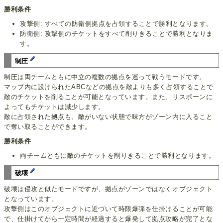
勝利条件
攻撃側: すべての防衛側拠点を占領することで勝利となります。
防衛側: 攻撃側のチケットをすべて削りきることで勝利となりま
す。
制圧
制圧は両チームともに中立の複数の拠点を巡って戦うモードです。
マップ内に設けられたABCなどの拠点を敵よりも多く占領することで
敵のチケットを削ることが可能となっています。また、リスポーンに
よってもチケットは減少します。
敵に占領された拠点も、敵がいない状態で味方がゾーン内に入ること
で奪い取ることができます。
勝利条件
両チームともに敵のチケットを削りきることで勝利となります。
破壊
破壊は侵攻と似たモードですが、拠点がゾーンではなくオブジェクト
となっています。
攻撃側はこのオブジェクトに近づいて時限爆弾を仕掛けることが可能
で、仕掛けてから一定時間が経過すると爆発して拠点攻略が完了とな