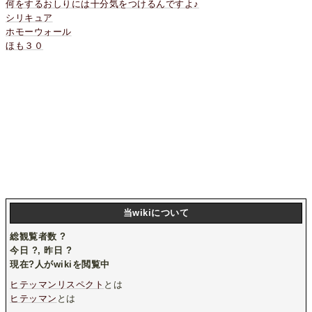
何をするおしりには十分気をつけるんですよ♪
シリキュア
ホモーウォール
ほも３０
当wikiについて
総観覧者数
?
今日
?
, 昨日
?
現在
?
人がwikiを閲覧中
ヒテッマンリスペクト
とは
ヒテッマン
とは