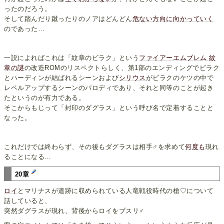
ったのだろう。
そして踏んだり蹴ったりのノアはどんどん
危ない方向に向かっていく
のであった…
一説によればこれは「紋章のビラク」という
ファイアーエムブレム 紋
章の謎
の改造ROMのリスペクトらしく、第1部のエンディングでビラク
とハーディンが結ばれるシーンおよび
シリウス
がビラクのケツの中で
レベルアップするシーンのパロディであり、それと同等のことが起き
たというのが有力である。
そこからもじって「封印のダグラス」という呼び名で定着することと
なった。
これだけでは終わらず、その後もダグラスは相手♂を求めて
何度も
現れ
ることになる…
20章
ロイ
とマリナスが遺跡に収められている人竜戦役時代の槍♡について
話していると、
突然ダグラスが現れ、背後からロイをブスリ♂