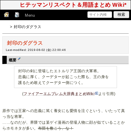
ヒテッマンリスペクト＆用語まとめ Wiki*
Menu
> 封印のダグラス
封印のダグラス
Last-modified: 2019-08-02 (金) 22:00:46
概要
封印の剣に登場したエトルリア王国の大軍将。
忠義に厚く、クーデターが起こった際も、王の身を
護るため敢えてクーデター側につく。
(
ファイアーエムブレム大辞典まとめWiki
より引用)
原作では王家への忠義に篤く養女にも愛情を注ぐという、いたって真
っ当な将軍。
……なのだが、界隈では某ゲイ漫画の登場人物に顔が似ていることか
らホモネタが多い。
布団を敷こう、な！