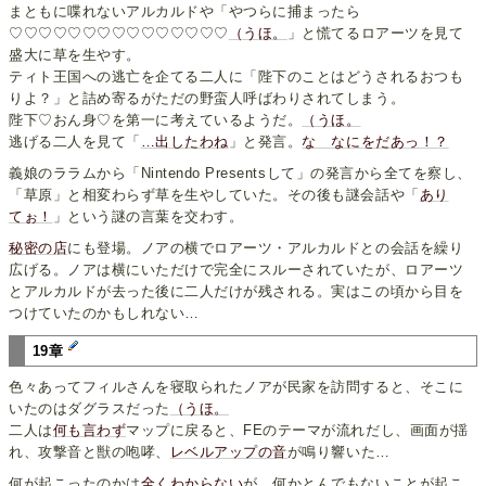
まともに喋れないアルカルドや「やつらに捕まったら
♡♡♡♡♡♡♡♡♡♡♡♡♡♡♡
（うほ。
」と慌てるロアーツを見て
盛大に草を生やす。
ティト王国への逃亡を企てる二人に「陛下のことはどうされるおつも
りよ？」と詰め寄るがただの野蛮人呼ばわりされてしまう。
陛下♡おん身♡を第一に考えているようだ。
（うほ。
逃げる二人を見て「
…出したわね
」と発言。
な なにをだあっ！？
義娘のララムから「Nintendo Presentsして」の発言から全てを察し、
「草原」と相変わらず草を生やしていた。その後も謎会話や「
あり
てぉ！
」という謎の言葉を交わす。
秘密の店
にも登場。ノアの横でロアーツ・アルカルドとの会話を繰り
広げる。ノアは横にいただけで完全にスルーされていたが、ロアーツ
とアルカルドが去った後に二人だけが残される。実はこの頃から目を
つけていたのかもしれない…
19章
色々あってフィルさんを寝取られたノアが民家を訪問すると、そこに
いたのはダグラスだった
（うほ。
二人は
何も言わず
マップに戻ると、FEのテーマが流れだし、画面が揺
れ、攻撃音と獣の咆哮、
レベルアップの音
が鳴り響いた…
何が起こったのかは
全くわからない
が、何かとんでもないことが起こ