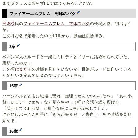
まあダグラスに限らずFEではよくあることだが。
ファイアーエムブレム 封印のバグ
発泡茶
氏の
ファイアーエムブレム 封印のバグ
の登場人物。初出は2
章。
この呼び名で定着したのは19章から。動画は削除済み。
2章
ベルン軍人のルードと一緒にミレディとドリーに詰め寄られていた。
裏切ったのかミ
この頃
はまだ
その片鱗も見せていないが、目線がルードに向いている
ため狙いを定めているのでは？という声も。
15章
パーシバルとともに戦場に現れ「無理はせんでいいのだＷ」「あの小
賢しいロアーツめＷ」など草を生やして軽い会話を繰り広げる。
「笑わせてくれるM」と肝心な時には草が反転していた。
さらにはパーさん相手に「きみが好きだ」と告白し、その片鱗を見せ
始める。
16章