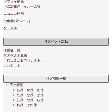
┣
プレイ動画
┗
二次創作・イルーム等
ニコニコ静画
pixiv
(検索ページ)
ゲーム等
リスペクト活動
活動者一覧
リスペクト企画
┗
にしきがおコンテスト
アンケート
バグ用語一覧
五十音順
あ行
か行
さ行
た行
な行
は行
ま行
や行
ら行
わ行
その他