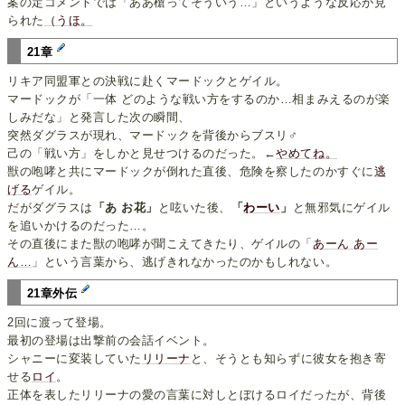
案の定コメントでは「ああ槍ってそういう…」というような反応が見
られた
（うほ。
21章
リキア同盟軍との決戦に赴くマードックとゲイル。
マードックが「一体 どのような戦い方をするのか…相まみえるのが楽
しみだな」と発言した次の瞬間、
突然ダグラスが現れ、マードックを背後からブスリ♂
己の「戦い方」をしかと見せつけるのだった。←
やめてね。
獣の咆哮と共にマードックが倒れた直後、危険を察したのかすぐに
逃
げる
ゲイル。
だがダグラスは
「あ お花」
と呟いた後、
「
わーい
」
と無邪気にゲイル
を追いかけるのだった…。
その直後にまた獣の咆哮が聞こえてきたり、ゲイルの「
あーん あー
ん…
」という言葉から、逃げきれなかったのかもしれない。
21章外伝
2回に渡って登場。
最初の登場は出撃前の会話イベント。
シャニーに変装していた
リリーナ
と、そうとも知らずに彼女を抱き寄
せる
ロイ
。
正体を表したリリーナの愛の言葉に対しとぼけるロイだったが、背後