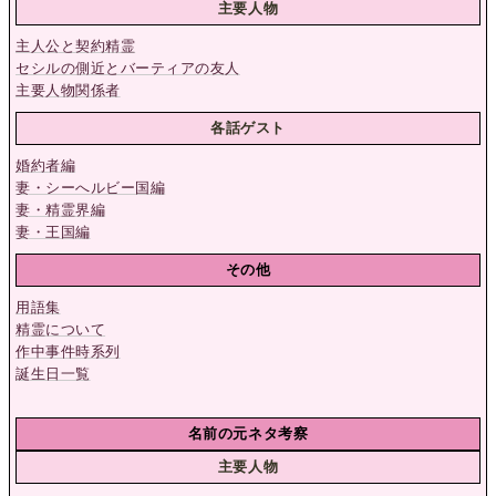
主要人物
主人公と契約精霊
セシルの側近とバーティアの友人
主要人物関係者
各話ゲスト
婚約者編
妻・シーへルビー国編
妻・精霊界編
妻・王国編
その他
用語集
精霊について
作中事件時系列
誕生日一覧
名前の元ネタ考察
主要人物