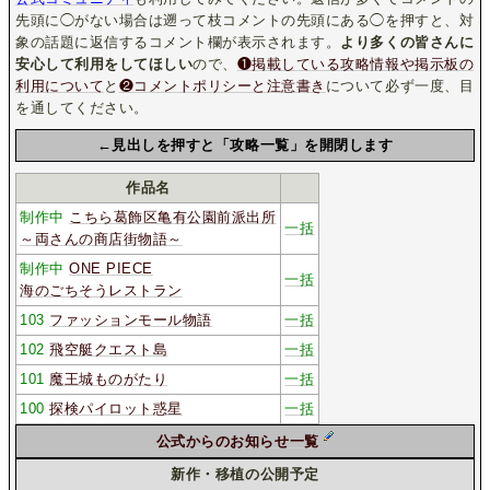
先頭に◯がない場合は遡って枝コメントの先頭にある◯を押すと、対
象の話題に返信するコメント欄が表示されます。
より多くの皆さんに
安心して利用をしてほしい
ので、
❶掲載している攻略情報や掲示板の
利用について
と
❷コメントポリシーと注意書き
について必ず一度、目
を通してください。
←見出しを押すと「攻略一覧」を開閉します
作品名
制作中
こちら葛飾区亀有公園前派出所
一括
～両さんの商店街物語～
制作中
ONE PIECE
一括
海のごちそうレストラン
103
ファッションモール物語
一括
102
飛空艇クエスト島
一括
101
魔王城ものがたり
一括
100
探検パイロット惑星
一括
公式からのお知らせ一覧
新作・移植の公開予定