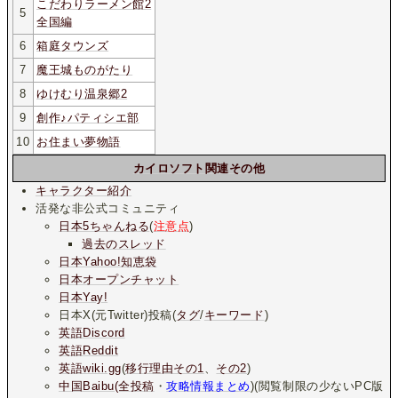
こだわりラーメン館2
5
全国編
6
箱庭タウンズ
7
魔王城ものがたり
8
ゆけむり温泉郷2
9
創作♪パティシエ部
10
お住まい夢物語
カイロソフト関連その他
キャラクター紹介
活発な非公式コミュニティ
日本5ちゃんねる
(
注意点
)
過去のスレッド
日本Yahoo!知恵袋
日本オープンチャット
日本Yay!
日本X(元Twitter)投稿(
タグ
/
キーワード
)
英語Discord
英語Reddit
英語wiki.gg
(
移行理由その1
、
その2
)
中国Baibu(全投稿
・
攻略情報まとめ
)(閲覧制限の少ないPC版