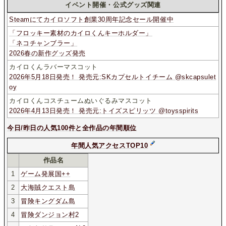
イベント開催・公式グッズ関連
Steamにてカイロソフト創業30周年記念セール開催中
「フロッキー素材のカイロくんキーホルダー」
「ネコチャンブラー」
2026春の新作グッズ発売
カイロくんラバーマスコット
2026年5月18日発売！ 発売元:SKカプセルトイチーム @skcapsulet
oy
カイロくんコスチュームぬいぐるみマスコット
2026年4月13日発売！ 発売元:トイズスピリッツ @toysspirits
今日/昨日の人気100件と全作品の年間順位
年間人気アクセスTOP10
作品名
1
ゲーム発展国++
2
大海賊クエスト島
3
冒険キングダム島
4
冒険ダンジョン村2