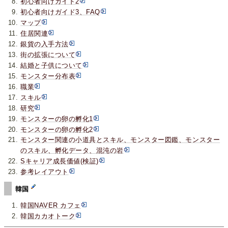
初心者向けガイド2
初心者向けガイド3、FAQ
マップ
住居関連
銀貨の入手方法
街の拡張について
結婚と子供について
モンスター分布表
職業
スキル
研究
モンスターの卵の孵化1
モンスターの卵の孵化2
モンスター関連の小道具とスキル、モンスター図鑑、モンスター
のスキル、孵化データ、混沌の岩
Sキャリア成長価値(検証)
参考レイアウト
韓国
韓国NAVER カフェ
韓国カカオトーク