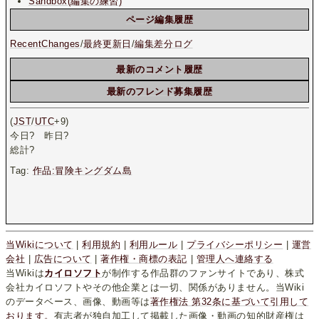
Sandbox(編集の練習)
ページ編集履歴
RecentChanges
/
最終更新日
/
編集差分ログ
最新のコメント履歴
最新のフレンド募集履歴
(
JST
/
UTC
+9)
今日
?
昨日
?
総計
?
Tag:
作品:冒険キングダム島
当Wikiについて
|
利用規約
|
利用ルール
|
プライバシーポリシー
|
運営
会社
|
広告について
|
著作権・商標の表記
|
管理人へ連絡する
当Wikiは
カイロソフト
が制作する作品群のファンサイトであり、株式
会社カイロソフトやその他企業とは一切、関係がありません。当Wiki
のデータベース、画像、動画等は
著作権法 第32条に基づいて引用して
おります。
有志者が独自加工して掲載した画像・動画の知的財産権は