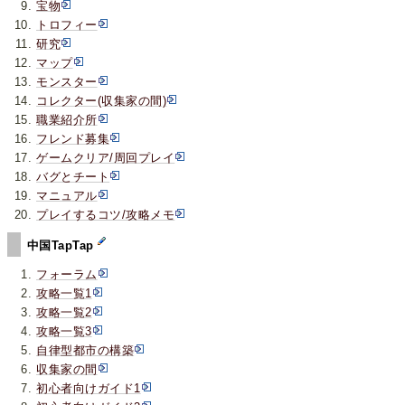
宝物
トロフィー
研究
マップ
モンスター
コレクター(収集家の間)
職業紹介所
フレンド募集
ゲームクリア/周回プレイ
バグとチート
マニュアル
プレイするコツ/攻略メモ
中国TapTap
フォーラム
攻略一覧1
攻略一覧2
攻略一覧3
自律型都市の構築
収集家の間
初心者向けガイド1