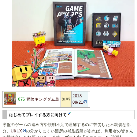
2018
076
冒険キングダム島
無料
09/21
はじめてプレイする方に向けて
序盤のゲームの進め方や説明不足で理解するのに苦労した不親切な部
分、
UI/UX
の分かりにくい箇所の補足説明があれば、利用者の皆さん