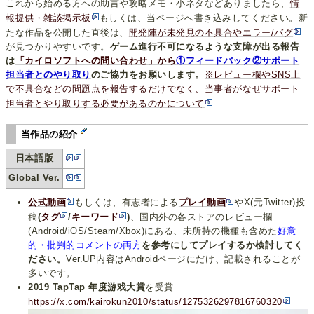
これから始める方への助言や攻略メモ・小ネタなどありましたら、
情
報提供・雑談掲示板
もしくは、当ページへ書き込みしてください。新
たな作品を公開した直後は、
開発陣が未発見の不具合やエラー/バグ
が見つかりやすいです。
ゲーム進行不可になるような支障が出る報告
は
「カイロソフトへの問い合わせ」から
①フィードバック②サポート
担当者とのやり取り
のご協力をお願いします。
※レビュー欄やSNS上
で不具合などの問題点を報告するだけでなく、当事者がなぜサポート
担当者とやり取りする必要があるのかについて
当作品の紹介
日本語版
Global Ver.
公式動画
もしくは、有志者による
プレイ動画
やX(元Twitter)投
稿
(
タグ
/
キーワード
)
、国内外の各ストアのレビュー欄
(Android/iOS/Steam/Xbox)にある、未所持の機種も含めた
好意
的・批判的コメントの両方
を参考にしてプレイするか検討してく
ださい。
Ver.UP内容はAndroidページにだけ、記載されることが
多いです。
2019 TapTap 年度游戏大賞
を受賞
https://x.com/kairokun2010/status/1275326297816760320