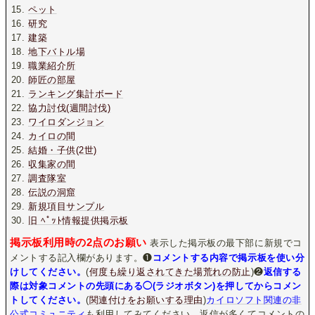
ペット
研究
建築
地下バトル場
職業紹介所
師匠の部屋
ランキング集計ボード
協力討伐(週間討伐)
ワイロダンジョン
カイロの間
結婚・子供(2世)
収集家の間
調査隊室
伝説の洞窟
新規項目サンプル
旧 ﾍﾟｯﾄ情報提供掲示板
掲示板利用時の2点のお願い
表示した掲示板の最下部に新規でコ
メントする記入欄があります。❶
コメントする内容で掲示板を使い分
けしてください。
(
何度も繰り返されてきた場荒れの防止
)❷
返信する
際は対象コメントの先頭にある◯(ラジオボタン)を押してからコメン
トしてください。
(
関連付けをお願いする理由
)
カイロソフト関連の非
公式コミュニティ
も利用してみてください。返信が多くてコメントの