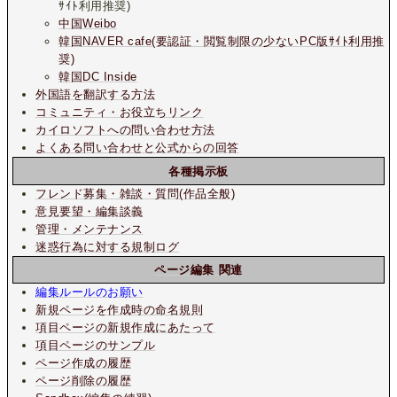
ｻｲﾄ利用推奨)
中国Weibo
韓国NAVER cafe(要認証・閲覧制限の少ないPC版ｻｲﾄ利用推
奨)
韓国DC Inside
外国語を翻訳する方法
コミュニティ・お役立ちリンク
カイロソフトへの問い合わせ方法
よくある問い合わせと公式からの回答
各種掲示板
フレンド募集・雑談・質問(作品全般)
意見要望・編集談義
管理・メンテナンス
迷惑行為に対する規制ログ
ページ編集 関連
編集ルールのお願い
新規ページを作成時の命名規則
項目ページの新規作成にあたって
項目ページのサンプル
ページ作成の履歴
ページ削除の履歴