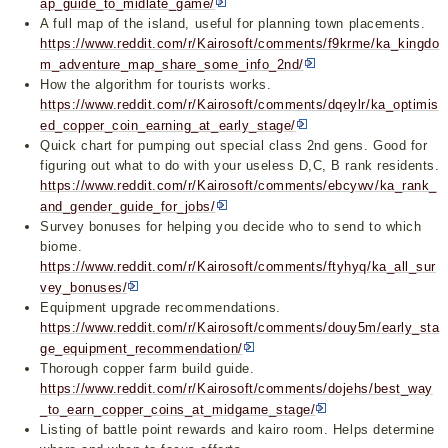
ap_guide_to_midlate_game/
A full map of the island, useful for planning town placements.
https://www.reddit.com/r/Kairosoft/comments/f9krme/ka_kingdo
m_adventure_map_share_some_info_2nd/
How the algorithm for tourists works.
https://www.reddit.com/r/Kairosoft/comments/dqeylr/ka_optimis
ed_copper_coin_earning_at_early_stage/
Quick chart for pumping out special class 2nd gens. Good for
figuring out what to do with your useless D,C, B rank residents.
https://www.reddit.com/r/Kairosoft/comments/ebcywv/ka_rank_
and_gender_guide_for_jobs/
Survey bonuses for helping you decide who to send to which
biome.
https://www.reddit.com/r/Kairosoft/comments/ftyhyq/ka_all_sur
vey_bonuses/
Equipment upgrade recommendations.
https://www.reddit.com/r/Kairosoft/comments/douy5m/early_sta
ge_equipment_recommendation/
Thorough copper farm build guide.
https://www.reddit.com/r/Kairosoft/comments/dojehs/best_way
_to_earn_copper_coins_at_midgame_stage/
Listing of battle point rewards and kairo room. Helps determine