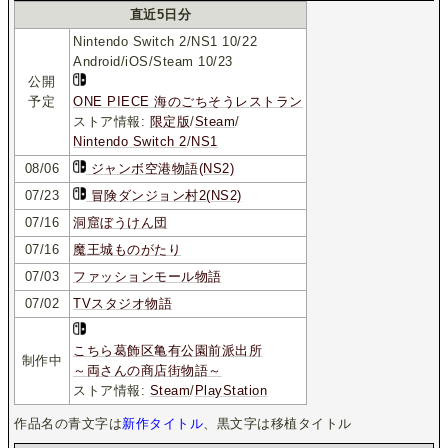
直近5日分
Nintendo Switch 2/NS1 10/22
Android/iOS/Steam 10/23
公開
予定
ONE PIECE 海のごちそうレストラン
ストア情報:
限定版
/
Steam
/
Nintendo Switch 2
/
NS1
08/06
ジャンボ空港物語(NS2)
07/23
冒険ダンジョン村2(NS2)
07/16
洞窟ぼうけん団
07/16
魔王城ものがたり
07/03
ファッションモール物語
07/02
TVスタジオ物語
こちら葛飾区亀有公園前派出所
制作中
～両さんの商店街物語～
ストア情報:
Steam
/
PlayStation
作品名の青文字は
新作タイトル
、黒文字は移植タイトル