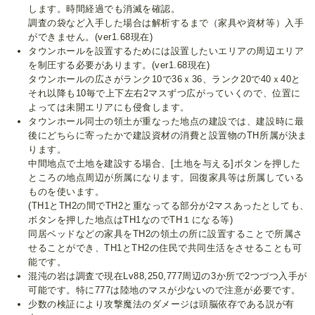
します。時間経過でも消滅を確認。
調査の袋など入手した場合は解析するまで（家具や資材等）入手
ができません。(ver1.68現在)
タウンホールを設置するためには設置したいエリアの周辺エリア
を制圧する必要があります。(ver1.68現在)
タウンホールの広さがランク10で36ｘ36、ランク20で40ｘ40と
それ以降も10毎で上下左右2マスずつ広がっていくので、位置に
よっては未開エリアにも侵食します。
タウンホール同士の領土が重なった地点の建設では、建設時に最
後にどちらに寄ったかで建設資材の消費と設置物のTH所属が決ま
ります。
中間地点で土地を建設する場合、[土地を与える]ボタンを押した
ところの地点周辺が所属になります。回復家具等は所属している
ものを使います。
(TH1とTH2の間でTH2と重なってる部分が2マスあったとしても、
ボタンを押した地点はTH1なのでTH１になる等)
同居ベッドなどの家具をTH2の領土の所に設置することで所属さ
せることができ、TH1とTH2の住民で共同生活をさせることも可
能です。
混沌の岩は調査で現在Lv88,250,777周辺の3か所で2つづつ入手が
可能です。特に777は陸地のマスが少ないので注意が必要です。
少数の検証により攻撃魔法のダメージは頭脳依存である説が有