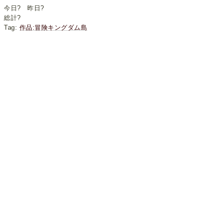
今日
?
昨日
?
総計
?
Tag:
作品:冒険キングダム島