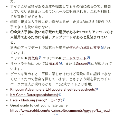
力。
アイテムや宝箱がある倉庫を撤去してもその場に残るので、撤去
していない倉庫またはタウンホールに収納される。これを利用し
て配置換えができる。
銅貨・銀貨は入手後に使い道があるが、金貨はVer.2.5.4時点で入
手できても使い道がない。
①金貨入手後の使い道②荒れた場所がある4つのエリアについては
未活用であるために今後、アップデートがあると見込まれてい
る。
過去のアップデートでは荒れた場所が
何らかの施設に変更
され
ています。
エリア40▶
買取所
エリア135▶
デートスポット
リセマラ手順については
掲示板
、または
Discord
に記載されて
います。
ゲームを進めると「王様に話しかけたけど冒険の書に記録できな
くなってたので教会を探しています」とさまよう鎧を着たカイロ
パークの住人が現れるかも…？(公式サイトより引用)
Kingdom Adventurers EN google sheet(spreadsheets)
KA Game Data(spreadsheets)
Pets - kbob.org (webアーカイブ)
Great guide to get you to late game.
https://www.reddit.com/r/Kairosoft/comments/ggyyyp/ka_roadm