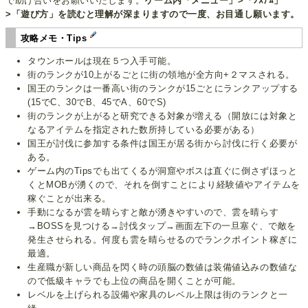
で助け合いをお願いいたします。
ゲーム内「メニュー」>「ｼｽﾃﾑ」
>「遊び方」を読むと理解が深まりますので一度、お目通し願います。
攻略メモ・Tips
タウンホールは現在５つ入手可能。
街のランクが10上がるごとに街の領地が全方向+２マスされる。
国王のランクは一番高い街のランクが15ごとにランクアップする
(15でC、30でB、45でA、60でS)
街のランクが上がると研究できる対象が増える（開放には対象と
なるアイテムを指定された数所持している必要がある）
国王が討伐に参加する条件は国王が居る街から討伐に行く必要が
ある。
ゲーム内のTipsでも出てくるが洞窟やボスは直ぐに倒さずほっと
くとMOBが湧くので、それを倒すことにより経験値やアイテムを
稼ぐことが出来る。
手動になるが雲を晴らすと敵が湧きやすいので、雲を晴らす
→BOSSを見つける→討伐タップ→画面左下の一旦塞ぐ、で敵を
発生させられる。何度も雲を晴らせるのでランクポイント稼ぎに
最適。
生産職が新しい商品を閃く時の頭脳の数値は装備値込みの数値な
ので低級キャラでも上位の商品を開くことが可能。
レベルを上げられる設備や家具のレベル上限は街のランクと一