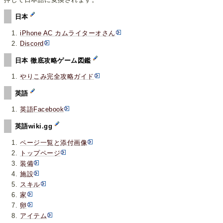
日本
iPhone AC カムライターオさん
Discord
日本 徹底攻略ゲーム図鑑
やりこみ完全攻略ガイド
英語
英語Facebook
英語wiki.gg
ページ一覧と添付画像
トップページ
装備
施設
スキル
家
卵
アイテム