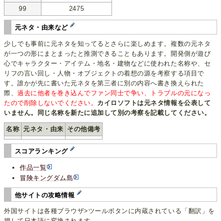
99
2475
元ネタ・由来など
少しでも事前に元ネタを知ってるとさらに楽しめます。複数の元ネタ
が一つの形にまとまったと推測できることもあります。開発側が遊び
心でキャラクター・アイテム・地名・建物などに使われた名称や、セ
リフの言い回し・人物・オブジェクトの着想の源を考察する項目で
す。誰かが先に書いた元ネタを第三者に別の内容へ書き換えられた
際、
過去に他者を巻き込んでファン同士で争い、トラブルの元になっ
たので削除しないでください。
カイロソフトは元ネタ情報を公表して
いません。同じ名称を新たに追加して別の考察を記載してください。
名称
元ネタ・由来
その他備考
スコアランキング
作品一覧
冒険キングダム島
他サイトの攻略情報
外国サイトは各種ブラウザ>ツールボタンに内蔵されている「翻訳」を
押して日本語に変換されます。