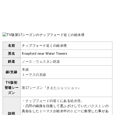
名前
ナップフォード近くの給水塔
英名
Knapford near Water Towers
鉄道
ノース・ウェスタン鉄道
本線
線/支線
トーマスの支線
TV版初
登場シー
第17シーズン
『
きえたシュッシュッ
』
ズン
・
ナップフォード
の近くにある
給水塔
。
・凸凹の線路を往復して悪ふざけしていた
パクストン
の
真似をした
トーマス
が給水中の
トビー
に衝突した事があ
説明