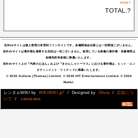
NOW.
?
TOTAL.
?
当Webサイトは個人管理の非営利ファンサイトです。各種関係会社様とは一切関係ございません。
当Webサイトは著作権を侵害する目的は一切ございません。使用している画像の著作権・肖像権等は
各権利所有者様に帰属いたします。
当Webサイト上の『汽車のえほん』および『きかんしゃトーマス』における著作権は、ヒット・エン
タティンメント・リミテッドに帰属いたします。
© 2026 Gullane (Thomas) Limited. © 2026 HIT Entertainment Limited. © 2026
Mattel.
レンタルWIKI by
WIKIWIKI.jp*
/ Designed by
Olivia
/
広告につ
いて
/
zawazawa