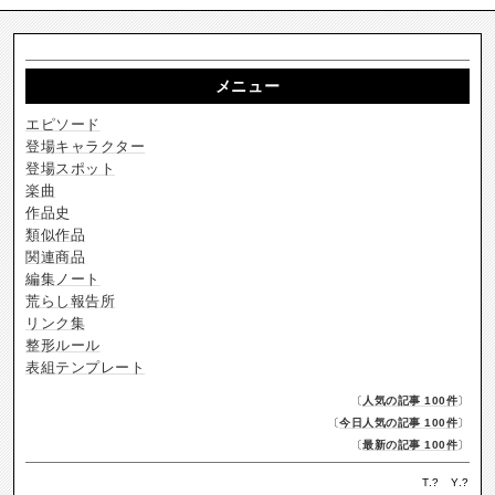
メニュー
エピソード
登場キャラクター
登場スポット
楽曲
作品史
類似作品
関連商品
編集ノート
荒らし報告所
リンク集
整形ルール
表組テンプレート
〔
人気の記事 100件
〕
〔
今日人気の記事 100件
〕
〔
最新の記事 100件
〕
T.
?
Y.
?