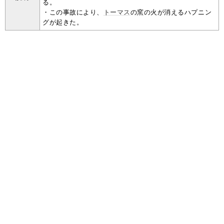
る。
・この事故により、
トーマス
の窯の火が消えるハプニン
グが起きた。