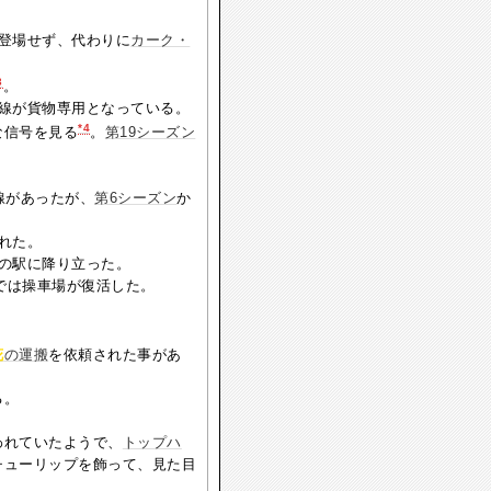
登場せず、代わりに
カーク・
3
。
番線が貨物専用となっている。
*4
な信号を見る
。
第19シーズン
線があったが、
第6シーズン
か
れた。
の駅に降り立った。
では操車場が復活した。
花
の運搬
を依頼された事があ
る。
われていたようで、
トップハ
チューリップを飾って、見た目