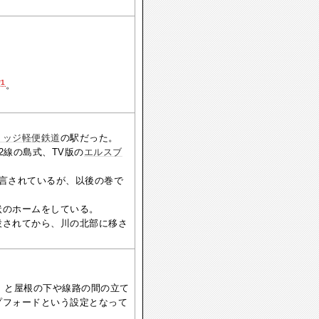
*1
。
リッジ軽便鉄道
の駅だった。
2線の島式、TV版の
エルスブ
言されているが、以後の巻で
状のホームをしている。
設されてから、川の北部に移さ
』
と屋根の下や線路の間の立て
プフォードという設定となって