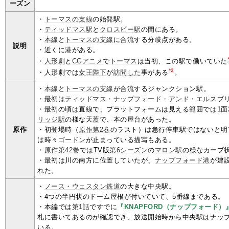
ーズン
・
トーマスの支線
の始発駅。
・
ティッドマス駅
と
クロスビー駅
の間にある。
・
本線
と
トーマスの支線
に合流する分岐点がある。
説明
・近くに
港
がある。
・
人形劇
と
CGアニメ
で
トーマス
は当初、この駅で働いていた
*2
・人形劇では
女王陛下
が
訪問した
事がある
。
・
本線
と
トーマスの支線
が合流するジャンクション駅。
・最初は
ティッドマス・ナップフォード・アンド・エルスブ
・最初の頃は直線で、プラットフォームは見える範囲では1面
リッジ駅
の様な天蓋で、本の屋台があった。
原作
・初登場時（
原作第2巻
のラスト）は急行停車駅ではないと明
は時々
ゴードン
が止まっている描写もある。
・
原作第42巻
ではTV版
第6シーズン
の
マロン駅
の様なカーブ
・最初は川の南方に位置していたが、
ナップフォード港
が建
れた。
・
ノース・ウェスタン鉄道
の大きな中央駅。
・4つの半円状のドーム屋根が付いていて、5番線まである。
・本編では
第1話
ですでに
『KNAPFORD（ナップフォード）
札に書いてあるのが確認でき、放送開始時から中央駅はナッ
いる。