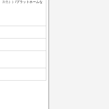
、
灰色
））/プラットホームな