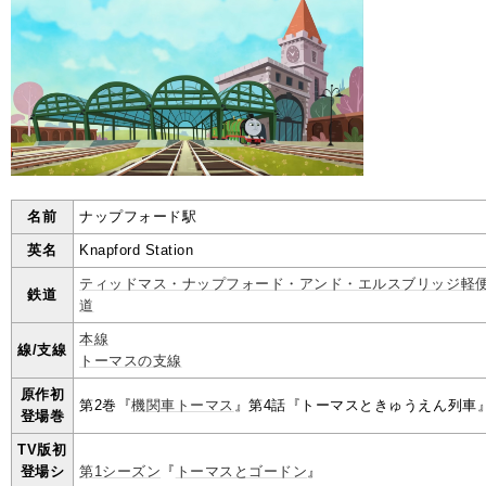
名前
ナップフォード駅
英名
Knapford Station
ティッドマス・ナップフォード・アンド・エルスブリッジ軽
鉄道
道
本線
線/支線
トーマスの支線
原作初
第2巻『
機関車トーマス
』第4話『トーマスときゅうえん列車
登場巻
TV版初
登場シ
第1シーズン
『
トーマスとゴードン
』