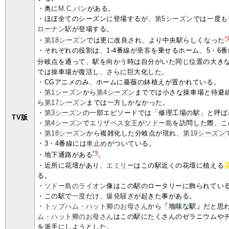
・奥に
M.C.バン
がある。
・ほぼ全てのシーズンに登場するが、
第5シーズン
では一度も
ローナン駅
が登場する。
*
・
第18シーズン
では更に改良され、より中央駅らしくなった
・それぞれの役割は、1-4番線が
乗客
を乗せるホーム、5・6
分岐点を通って、駅を向かう時は自分がいた同じ位置の大き
では操車場が復活し、さらに巨大化した。
・CGアニメのみ、ホームに薔薇の鉢植えが置かれている。
・
第1シーズン
から
第4シーズン
まででは小さな操車場と待避
ら
第17シーズン
までは一方しかなかった。
・
第3シーズン
の一部エピソードでは「修理工場の駅」と呼ば
TV版
・
第4シーズン
で
エリザベス女王
が
ソドー島
を訪問した際、こ
・
第18シーズン
から複雑化した分岐点が現れ、
第19シーズン
・3・4番線には
車止め
がついている。
*5
・地下通路がある
。
・近所に花壇があり、
エミリー
はこの駅近くの花壇に植える
る。
・
ソドー島のライオン
像はこの駅のロータリーに飾られてい
・この駅で
一度
だけ、
爆発騒ぎ
が起きた事がある。
・
トップハム・ハット卿のお母さん
から
「地味な駅」
だと思
ム・ハット卿のお母さん
はこの駅にたくさんのゼラニウムや
を派手にしようとした。