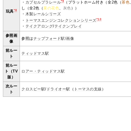
*9
・
カプセルプラレール
（プラットホーム付き（全2色（
茶色
し（全2色（
菜の花色
、
灰色
））
*8
玩具
・
木製レールシリーズ
*10
・
トーマスエンジンコレクションシリーズ
・
テイクアロング
/
テイクンプレイ
参照画
参照は
ナップフォード駅/画像
像
前ルー
ティッドマス駅
ト
前ルー
ト（TV
ロアー・ティッドマス駅
版）
次ルー
クロスビー駅
/
ドライオー駅
（
トーマスの支線
）
ト