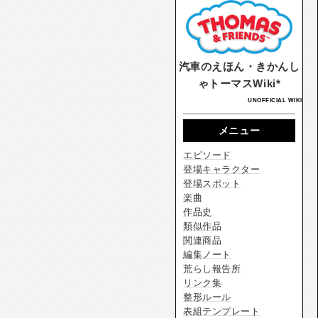
汽車のえほん・きかんし
ゃトーマスWiki*
UNOFFICIAL WIKI
メニュー
エピソード
登場キャラクター
登場スポット
楽曲
作品史
類似作品
関連商品
編集ノート
荒らし報告所
リンク集
整形ルール
表組テンプレート