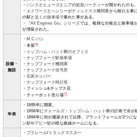
・
ハンク
と
ヒューゴ
と
ニア
の
歓
迎
パーティー
が開かれたのも
・
エドワード
と
ヘンリー
が
ティッドマス機関庫
から
離れる
事
の駅と
近くの操車場
で暴れた事がある。
・
『All Engines Go』シリーズ
では、複雑な分岐点と操車場
が増築された。
・
M.C.バン
*6
・本屋
・
トップハム・ハット卿のオフィス
・
ナップフォード駅操車場
設備・
・
ナップフォード機関庫
施設
・
ナップフォード信号所
・
石炭ホッパー
・
ナップフォード時計塔
・フィッシュ&チップス店
*7
・ティーポット売り場
・1885年に開業。
・1956年に
チャールズ・トップハム・ハット卿
の計画で
港
が
年表
・1984年に街が建築されて以降、プラットフォームが2つに
ン駅
や
アビー駅
の様な曲線ホームになる。
・
プラレール
/
トラックマスター