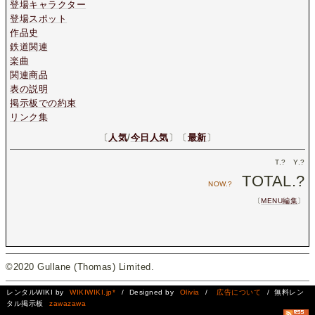
登場キャラクター
登場スポット
作品史
鉄道関連
楽曲
関連商品
表の説明
掲示板での約束
リンク集
〔
人気
/
今日人気
〕〔
最新
〕
T.
?
Y.
?
TOTAL.
?
NOW.
?
〔
MENU編集
〕
©2020 Gullane (Thomas) Limited.
レンタルWIKI by
WIKIWIKI.jp*
/ Designed by
Olivia
/
広告について
/ 無料レン
タル掲示板
zawazawa