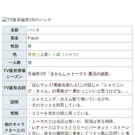
名前
パッチ
英名
Patch
性別
男
色
茶色
（上着）＋
緑
（シャツ）
一人称
僕
TV版初登場
長編第1作『
きかんしゃトーマス 魔法の線路
』
シーズン
「ほらマット!看板出来たよ!この辺じゃ『シャイニン
TV版初台詞
グ・タイム』の看板が一番かっこいいと思うけどな。」
・
シャイニング・タイム駅
で働いている少年。
説明
・犬の
マット
を飼育している。
性格
・
リリー
を彼女の様に慕っている。
・
トーマス
とは会話は無いが、面識は有る模様。
他のキャラ
・
レディー
とは
マット
と
リリー
と
バーネット・ストーン
クターとの
と共に、彼女の機関室に乗車して
ソドー島
に訪問した事