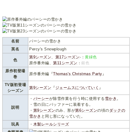
名前
パーシーの雪かき
英名
Percy's Snowplough
第9シーズン
、
第17シーズン
-：
黄緑色
色
原作番外編、
第11シーズン
：
銀色
原作初登場
原作番外編『
Thomas's Christmas Party
』
巻
TV版初登場
第9シーズン
『
ジェームスについていく
』
シーズン
・
パーシー
が除雪作業を行う時に使用する
雪かき
。
・雪の日にバッファーに装着する。
説明
・
第9シーズン
のみ、形が
第6シーズン
の頃の
ダックの
雪かき
と同じ形になっていた。
玩具
・
木製レールシリーズ