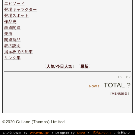
エピソード
登場キャラクター
登場スポット
作品史
鉄道関連
楽曲
関連商品
表の説明
掲示板での約束
リンク集
〔
人気
/
今日人気
〕〔
最新
〕
T.
?
Y.
?
TOTAL.
?
NOW.
?
〔
MENU編集
〕
©2020 Gullane (Thomas) Limited.
レンタルWIKI by
WIKIWIKI.jp*
/ Designed by
Olivia
/
広告について
/ 無料レン