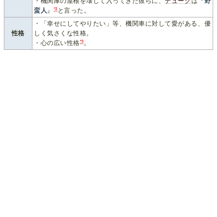
・機関庫の屋根を壊して入ってきた彼らに、
デューク
は『
野
*2
蛮人
』
と言った。
・「幸せにしてやりたい」等、機関車に対して愛がある、優
性格
しく気さくな性格。
*3
・心の広い性格
。