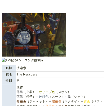
名前
捜索隊
英名
The Rescuers
性別
男
原作
薄黒
（上着）＋
オリーブ色
（ズボン）
薄黒
（帽子）＋
鈍紺色
（スーツ）＋
黒
（シャツ）
焦茶色
（ジャケット）＋
濃茶色
（ネクタイ）＋
黄色
（ベスト