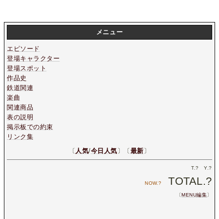
メニュー
エピソード
登場キャラクター
登場スポット
作品史
鉄道関連
楽曲
関連商品
表の説明
掲示板での約束
リンク集
〔
人気
/
今日人気
〕〔
最新
〕
T.
?
Y.
?
TOTAL.
?
NOW.
?
〔
MENU編集
〕