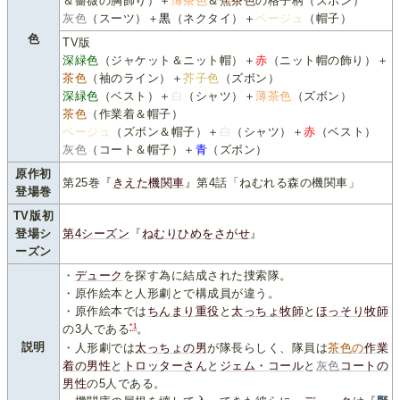
＆薔薇の胸飾り）＋
薄茶色
＆
焦茶色
の格子柄（ズボン）
灰色
（スーツ）＋
黒
（ネクタイ）＋
ベージュ
（帽子）
色
TV版
深緑色
（ジャケット＆ニット帽）＋
赤
（ニット帽の飾り）＋
茶色
（袖のライン）＋
芥子色
（ズボン）
深緑色
（ベスト）＋
白
（シャツ）＋
薄茶色
（ズボン）
茶色
（作業着＆帽子）
ベージュ
（ズボン＆帽子）＋
白
（シャツ）＋
赤
（ベスト）
灰色
（コート＆帽子）＋
青
（ズボン）
原作初
第25巻『
きえた機関車
』第4話「ねむれる森の機関車」
登場巻
TV版初
登場シ
第4シーズン
『
ねむりひめをさがせ
』
ーズン
・
デューク
を探す為に結成された捜索隊。
・原作絵本と人形劇とで構成員が違う。
・原作絵本では
ちんまり重役
と
太っちょ牧師
と
ほっそり牧師
*1
の3人である
。
説明
・人形劇では
太っちょの男
が隊長らしく、隊員は
茶色の
作業
着の男性
と
トロッターさん
と
ジェム・コール
と
灰色
コートの
男性
の5人である。