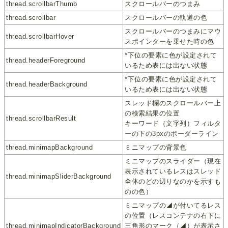
thread.scrollbarThumb
スクロールバーのつまみ
thread.scrollbar
スクロールバーの軌道の色
スクロールバーのつまみにマウ
thread.scrollbarHover
スポインターを乗せた時の色
*下位の要素に色が設定されて
thread.headerForeground
いるため表には出ない状態
*下位の要素に色が設定されて
thread.headerBackground
いるため表には出ない状態
スレッド欄のスクロールバー上
の検索結果の位置
thread.scrollbarResult
キーワード（文字列）フィルタ
ーの下の3pxのボーダーライン
thread.minimapBackground
ミニマップの背景色
ミニマップのスライダー（現在
表示されているレスはスレッド
thread.minimapSliderBackground
全体のどの辺りなのかを示すも
のの色）
ミニマップの◢が付いてるレス
の位置（レスコンテナの右下に
thread.minimapIndicatorBackground
三角形のマーク（◢）が表示さ