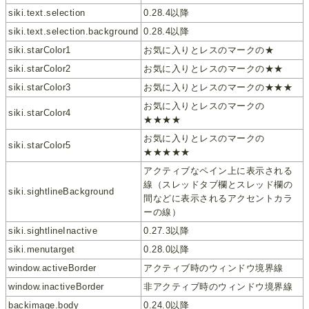
siki.text.selection
0.28.4以降
siki.text.selection.background
0.28.4以降
siki.starColor1
お気に入りとレスのマークの★
siki.starColor2
お気に入りとレスのマークの★★
siki.starColor3
お気に入りとレスのマークの★★★
お気に入りとレスのマークの
siki.starColor4
★★★★
お気に入りとレスのマークの
siki.starColor5
★★★★★
アクティブなペイン上に表示される
線（スレッドタブ欄とスレッド欄の
siki.sightlineBackground
間などに表示されるアクセントカラ
ーの線）
siki.sightlineInactive
0.27.3以降
siki.menutarget
0.28.0以降
window.activeBorder
アクティブ時のウィンドウ境界線
window.inactiveBorder
非アクティブ時のウィンドウ境界線
backimage.body
0.24.0以降