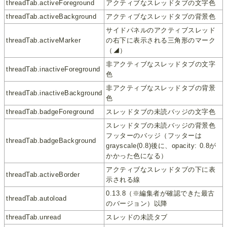
threadTab.activeForeground
アクティブなスレッドタブの文字色
threadTab.activeBackground
アクティブなスレッドタブの背景色
サイドパネルのアクティブスレッド
threadTab.activeMarker
の右下に表示される三角形のマーク
（◢）
非アクティブなスレッドタブの文字
threadTab.inactiveForeground
色
非アクティブなスレッドタブの背景
threadTab.inactiveBackground
色
threadTab.badgeForeground
スレッドタブの未読バッジの文字色
スレッドタブの未読バッジの背景色
フッターのバッジ（フッターは
threadTab.badgeBackground
grayscale(0.8)後に、opacity: 0.8が
かかった色になる）
アクティブなスレッドタブの下に表
threadTab.activeBorder
示される線
0.13.8（※編集者が確認できた最古
threadTab.autoload
のバージョン）以降
threadTab.unread
スレッドの未読タブ