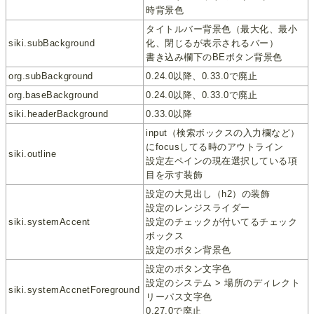
時背景色
タイトルバー背景色（最大化、最小
siki.subBackground
化、閉じるが表示されるバー）
書き込み欄下のBEボタン背景色
org.subBackground
0.24.0以降、0.33.0で廃止
org.baseBackground
0.24.0以降、0.33.0で廃止
siki.headerBackground
0.33.0以降
input（検索ボックスの入力欄など）
にfocusしてる時のアウトライン
siki.outline
設定左ペインの現在選択している項
目を示す装飾
設定の大見出し（h2）の装飾
設定のレンジスライダー
siki.systemAccent
設定のチェックが付いてるチェック
ボックス
設定のボタン背景色
設定のボタン文字色
設定のシステム > 場所のディレクト
siki.systemAccnetForeground
リーパス文字色
0.27.0で廃止