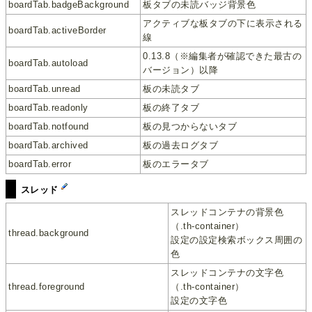
boardTab.badgeBackground
板タブの未読バッジ背景色
アクティブな板タブの下に表示される
boardTab.activeBorder
線
0.13.8（※編集者が確認できた最古の
boardTab.autoload
バージョン）以降
boardTab.unread
板の未読タブ
boardTab.readonly
板の終了タブ
boardTab.notfound
板の見つからないタブ
boardTab.archived
板の過去ログタブ
boardTab.error
板のエラータブ
スレッド
スレッドコンテナの背景色
（.th-container）
thread.background
設定の設定検索ボックス周囲の
色
スレッドコンテナの文字色
thread.foreground
（.th-container）
設定の文字色