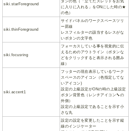
タンの色（「立てたスレッドをお気
siki.starForeground
に入りに入れる」をONにした時の★
の色）
サイドパネルのワークスペースツリ
ー罫線
siki.thinForeground
レスフィルターの該当するレスがな
いボタンの文字色
フォーカスしている事を視覚的に伝
えるためのアウトライン（ボタンな
siki.focusring
どをクリックすると表示される囲み
線）
フッターの現在表示しているワーク
スペースのアイコン（色指定してな
いアイコン)
設定の上級設定がONの時の上級設定
siki.accent1
ボタン背景色（レンチアイコン🔧の
外側）
設定の上級設定であることを示す小
さな丸
設定の設定を変更したことを示す縦
線のインジケーター