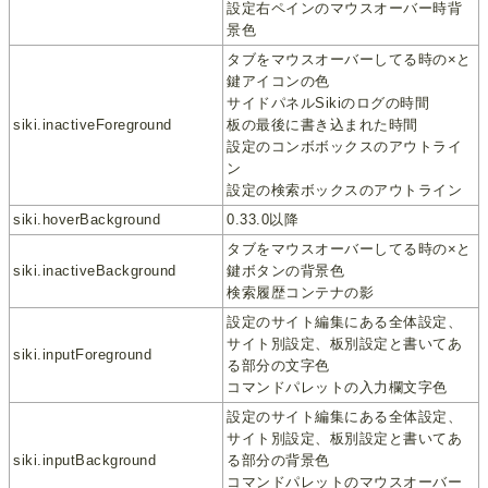
設定右ペインのマウスオーバー時背
景色
タブをマウスオーバーしてる時の×と
鍵アイコンの色
サイドパネルSikiのログの時間
siki.inactiveForeground
板の最後に書き込まれた時間
設定のコンボボックスのアウトライ
ン
設定の検索ボックスのアウトライン
siki.hoverBackground
0.33.0以降
タブをマウスオーバーしてる時の×と
siki.inactiveBackground
鍵ボタンの背景色
検索履歴コンテナの影
設定のサイト編集にある全体設定、
サイト別設定、板別設定と書いてあ
siki.inputForeground
る部分の文字色
コマンドパレットの入力欄文字色
設定のサイト編集にある全体設定、
サイト別設定、板別設定と書いてあ
siki.inputBackground
る部分の背景色
コマンドパレットのマウスオーバー