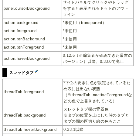
サイドパネルでクリックやドラッグ
panel.cursorBackground
をすると表示されるドットのアウト
ライン
action.background
*未使用（transparent）
action.foreground
*未使用
action.btnBackground
*未使用
action.btnForeground
*未使用
0.12.6（※編集者が確認できた最古の
action.hoverBackground
バージョン）以降、0.33.0で廃止
スレッドタブ
*下位の要素に色が設定されているた
め表には出ない状態
threadTab.foreground
（※threadTab.inactiveForegroundな
どの色で上書きされている）
スレッドタブ欄の背景色
threadTab.background
※タブの位置を上にした時のタブと
タブの間の区切り線の色もここ
threadTab.hoverBackground
0.33.1以降