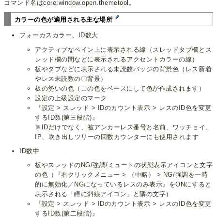
コマンド名はcore:window.open.themetool。
カラーの色が適用される主な場所
フォーカスカラー、ID数大
アクティブなペイン上に表示される線（スレッドタブ欄とス
レッド欄の間などに表示されるアクセントカラーの線）
板やタブなどに表示される未読数バッジの背景色（レス新着
やレス未読数の〇背景）
板の勢いの色（この色をベースにして色が作成されます）
設定の上級設定のマーク
『設定 > スレッド > IDのカウント表示 > レスのID色を変更
するID数(第三段階)』
※IDだけでなく、被アンカーレス番号と名前、ワッチョイ、
IP、吹き出しツリーの回数カウンターにも使用されます
ID数中
板やスレッドのNG/強調/ミュートの状態表示アイコンと文字
の色（『右クリックメニュー > （中略） > NG/強調を一時
的に無効化／NGになっているレスのみ表示』をONにすると
表示される「瞳に斜線アイコン」と隣の文字）
『設定 > スレッド > IDのカウント表示 > レスのID色を変更
するID数(第二段階)』