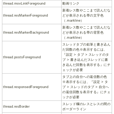
thread.movLinkForeground
動画リンク
新着レス数やここまで読んだな
thread.resMarkerForeground
どが表示される帯の文字色
（.markline）
新着レス数やここまで読んだな
thread.resMarkerBackground
どが表示される帯の背景色
（.markline）
スレッドタブの鉛筆と書き込ん
だ回数の色※表示するには、
『設定 > タブ > スレッドのタ
thread.postsForeground
ブ > 書き込んだスレッドに書
き込んだ回数を表示する』にチ
ェックが必要
タブ上の自分への返信数の色
※表示するには、『設定 > タ
thread.responsedForeground
ブ > スレッドのタブ > 自分へ
の返信回数を表示する』にチェ
ックが必要
スレッド欄のレスとレスの間の
thread.resBorder
ボーダーライン