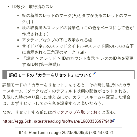
ID数少、取得済みスレ
板の新着スレッドのマーク(⚫︎)とタブがあるスレッドのマー
ク(｜)
板の取得済みスレッドの背景色（この色をベースにして色が
作成されます）
アクティブなタブの下に表示される線
サイドパネルのスレッドタイトルやスレッド欄のレスの右下
に表示される三角形のマーク（◢）
『設定 > スレッド > IDのカウント表示 > レスのID色を変更
するID数(第一段階)』
詳細モードの「カラーをリセット」について
詳細モードの「カラーをリセット」をすると、その時に選択中のカラ
ースキーム（ダークなど）のデフォルト状態の配色がセットされる。
失敗した時のやり直しに使えるほか、カラースキームを変更した場合
は、まずリセットしてから色を設定すると良いだろう。
なお、リセットする前には
バックアップを取っておく
と安心。
https://egg.5ch.io/test/read.cgi/software/1680333697/948
948: RomTenma sage 2023/06/09(金) 00:48:00.21