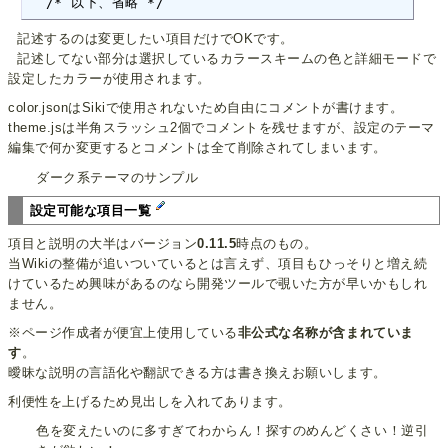
  /* 以下、省略 */
記述するのは変更したい項目だけでOKです。
記述してない部分は選択しているカラースキームの色と詳細モードで
設定したカラーが使用されます。
color.jsonはSikiで使用されないため自由にコメントが書けます。
theme.jsは半角スラッシュ2個でコメントを残せますが、設定のテーマ
編集で何か変更するとコメントは全て削除されてしまいます。
ダーク系テーマのサンプル
設定可能な項目一覧
項目と説明の大半はバージョン
0.11.5
時点のもの。
当Wikiの整備が追いついているとは言えず、項目もひっそりと増え続
けているため興味があるのなら開発ツールで覗いた方が早いかもしれ
ません。
※ページ作成者が便宜上使用している
非公式な名称が含まれていま
す
。
曖昧な説明の言語化や翻訳できる方は書き換えお願いします。
利便性を上げるため見出しを入れてあります。
色を変えたいのに多すぎてわからん！探すのめんどくさい！逆引