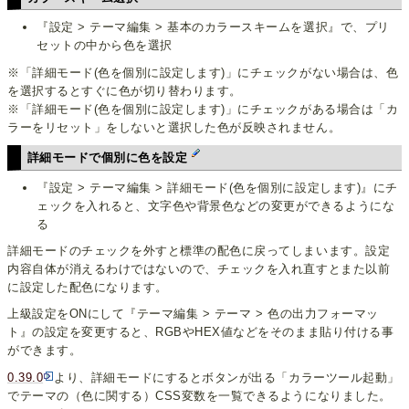
『設定 > テーマ編集 > 基本のカラースキームを選択』で、プリ
セットの中から色を選択
※「詳細モード(色を個別に設定します)」にチェックがない場合は、色
を選択するとすぐに色が切り替わります。
※「詳細モード(色を個別に設定します)」にチェックがある場合は「カ
ラーをリセット」をしないと選択した色が反映されません。
詳細モードで個別に色を設定
『設定 > テーマ編集 > 詳細モード(色を個別に設定します)』にチ
ェックを入れると、文字色や背景色などの変更ができるようにな
る
詳細モードのチェックを外すと標準の配色に戻ってしまいます。設定
内容自体が消えるわけではないので、チェックを入れ直すとまた以前
に設定した配色になります。
上級設定をONにして『テーマ編集 > テーマ > 色の出力フォーマッ
ト』の設定を変更すると、RGBやHEX値などをそのまま貼り付ける事
ができます。
0.39.0
より、詳細モードにするとボタンが出る「カラーツール起動」
でテーマの（色に関する）CSS変数を一覧できるようになりました。