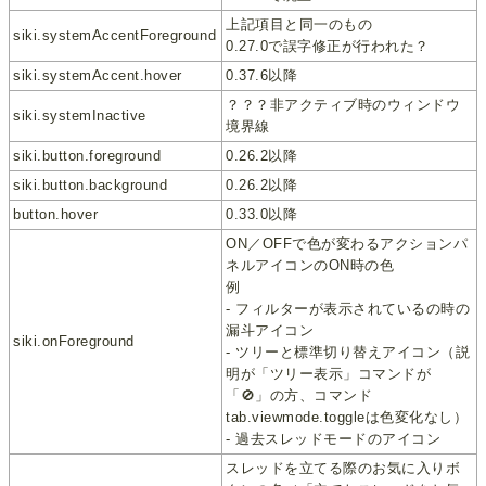
上記項目と同一のもの
siki.systemAccentForeground
0.27.0で誤字修正が行われた？
siki.systemAccent.hover
0.37.6以降
？？？非アクティブ時のウィンドウ
siki.systemInactive
境界線
siki.button.foreground
0.26.2以降
siki.button.background
0.26.2以降
button.hover
0.33.0以降
ON／OFFで色が変わるアクションパ
ネルアイコンのON時の色
例
- フィルターが表示されているの時の
漏斗アイコン
siki.onForeground
- ツリーと標準切り替えアイコン（説
明が「ツリー表示」コマンドが
「🚫」の方、コマンド
tab.viewmode.toggleは色変化なし）
- 過去スレッドモードのアイコン
スレッドを立てる際のお気に入りボ