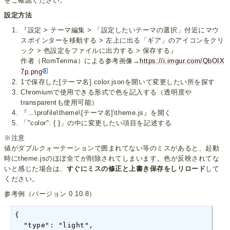
をご確認ください。
設定方法
『設定 > テーマ編集 > 「設定したいテーマの選択」付近にマウ
スポインターを移動する > 左上に出る「ギア」のアイコンをクリ
ック > 色設定をファイルに出力する > 保存する』
作者（RomTenma）による参考画像→
https://i.imgur.com/QbOIX
7p.png
1で保存した[テーマ名].color.jsonを開いて変更したい所を探す
Chromiumで使用できる形式で色を記入する（透明度や
transparentも使用可能）
『…\profile\theme\[テーマ名]\theme.js』を開く
「"color": { }」の中に変更したい項目を記述する
※注意
値がダブルクォーテーションで囲まれてない等のミスがあると、起動
時にtheme.jsのほぼ全てが削除されてしまいます。色が反映されてな
いと感じた場合は、
すぐにミスの修正と上書き保存をしリロード
して
ください。
参考例（バージョン 0.10.8）
{

  "type": "light",
