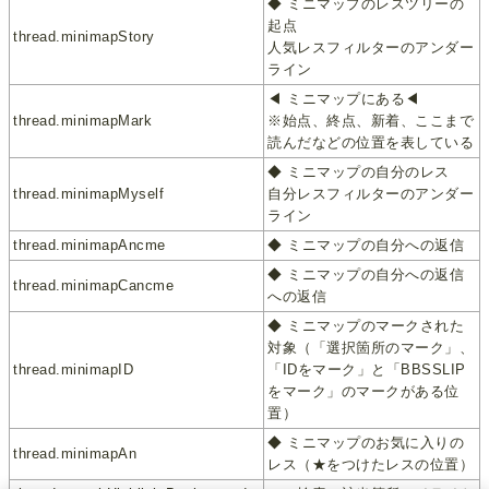
◆ ミニマップのレスツリーの
起点
thread.minimapStory
人気レスフィルターのアンダー
ライン
◀ ミニマップにある◀︎
thread.minimapMark
※始点、終点、新着、ここまで
読んだなどの位置を表している
◆ ミニマップの自分のレス
thread.minimapMyself
自分レスフィルターのアンダー
ライン
thread.minimapAncme
◆ ミニマップの自分への返信
◆ ミニマップの自分への返信
thread.minimapCancme
への返信
◆ ミニマップのマークされた
対象（「選択箇所のマーク」、
thread.minimapID
「IDをマーク」と「BBSSLIP
をマーク」のマークがある位
置）
◆ ミニマップのお気に入りの
thread.minimapAn
レス（★をつけたレスの位置）