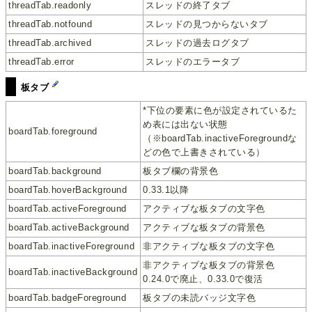
threadTab.readonly
スレッドの終了タブ
threadTab.notfound
スレッドの見つからないタブ
threadTab.archived
スレッドの過去ログタブ
threadTab.error
スレッドのエラータブ
板タブ
*下位の要素に色が設定されているた
め表には出ない状態
boardTab.foreground
（※boardTab.inactiveForegroundな
どの色で上書きされている）
boardTab.background
板タブ欄の背景色
boardTab.hoverBackground
0.33.1以降
boardTab.activeForeground
アクティブな板タブの文字色
boardTab.activeBackground
アクティブな板タブの背景色
boardTab.inactiveForeground
非アクティブな板タブの文字色
非アクティブな板タブの背景色
boardTab.inactiveBackground
0.24.0で廃止、0.33.0で復活
boardTab.badgeForeground
板タブの未読バッジ文字色