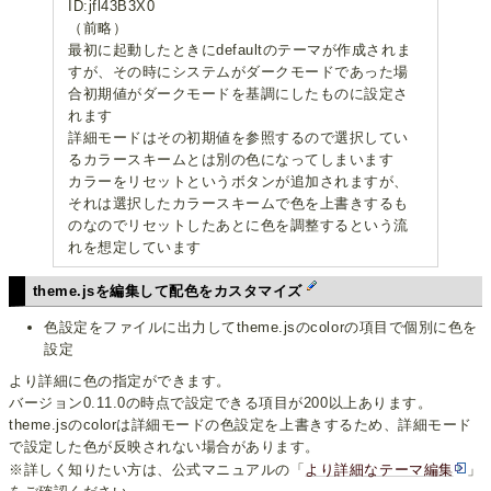
ID:jfl43B3X0
（前略）
最初に起動したときにdefaultのテーマが作成されま
すが、その時にシステムがダークモードであった場
合初期値がダークモードを基調にしたものに設定さ
れます
詳細モードはその初期値を参照するので選択してい
るカラースキームとは別の色になってしまいます
カラーをリセットというボタンが追加されますが、
それは選択したカラースキームで色を上書きするも
のなのでリセットしたあとに色を調整するという流
れを想定しています
theme.jsを編集して配色をカスタマイズ
色設定をファイルに出力してtheme.jsのcolorの項目で個別に色を
設定
より詳細に色の指定ができます。
バージョン0.11.0の時点で設定できる項目が200以上あります。
theme.jsのcolorは詳細モードの色設定を上書きするため、詳細モード
で設定した色が反映されない場合があります。
※詳しく知りたい方は、公式マニュアルの「
より詳細なテーマ編集
」