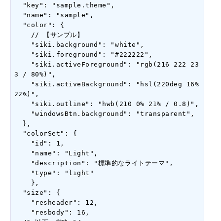
  "key": "sample.theme",

  "name": "sample",

  "color": {

    // 【サンプル】

    "siki.background": "white",

    "siki.foreground": "#222222",

    "siki.activeForeground": "rgb(216 222 23
3 / 80%)",

    "siki.activeBackground": "hsl(220deg 16% 
22%)",

    "siki.outline": "hwb(210 0% 21% / 0.8)",

    "windowsBtn.background": "transparent",

  },

  "colorSet": {

    "id": 1,

    "name": "Light",

    "description": "標準的なライトテーマ",

    "type": "light"

    },

  "size": {

    "resheader": 12,

    "resbody": 16,
