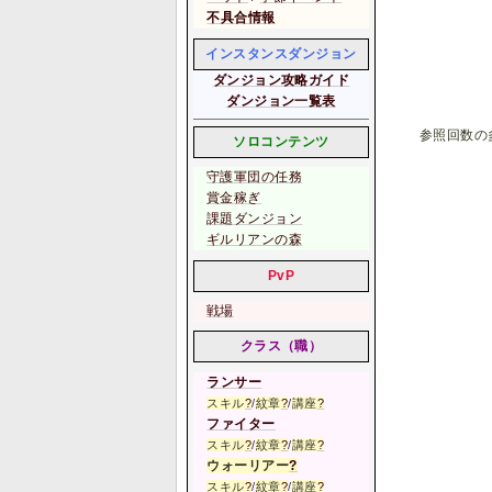
不具合情報
インスタンスダンジョン
ダンジョン攻略ガイド
ダンジョン一覧表
参照回数の
ソロコンテンツ
守護軍団の任務
賞金稼ぎ
課題ダンジョン
ギルリアンの森
PvP
戦場
クラス（職）
ランサー
スキル
?
/
紋章
?
/
講座
?
ファイター
スキル
?
/
紋章
?
/
講座
?
ウォーリアー
?
スキル
?
/
紋章
?
/
講座
?