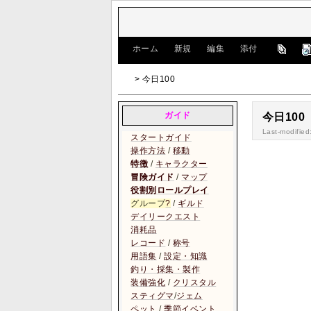
[
ホーム
|
新規
|
編集
|
添付
]
> 今日100
ガイド
今日100
Last-modified
スタートガイド
操作方法
/
移動
特徴
/
キャラクター
冒険ガイド
/
マップ
役割別ロールプレイ
グループ
?
/
ギルド
デイリークエスト
消耗品
レコード
/
称号
用語集
/
設定・知識
釣り・採集・製作
装備強化
/
クリスタル
スティグマ
/
ジェム
ペット
/
季節イベント