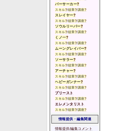
バーサーカー
?
スキル
?
/
紋章
?
/
講座
?
スレイヤー
?
スキル
?
/
紋章
?
/
講座
?
ソウルリーパー
?
スキル
?
/
紋章
?
/
講座
?
くノ一
?
スキル
?
/
紋章
?
/
講座
?
ムーングレイバー
?
スキル
?
/
紋章
?
/
講座
?
ソーサラー
?
スキル
?
/
紋章
?
/
講座
?
アーチャー
?
スキル
?
/
紋章
?
/
講座
?
ヘビーガンナー
?
スキル
?
/
紋章
?
/
講座
?
プリースト
スキル
?
/
紋章
?
/
講座
?
エレメンタリスト
スキル
?
/
紋章
?
/
講座
?
情報提供・編集関連
情報提供/編集コメント