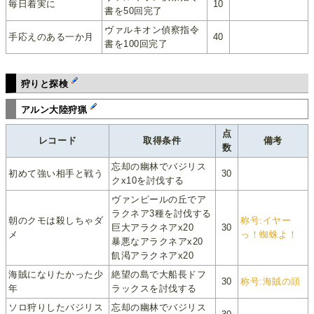
毎日着実に
10
書を50回完了
ヴァルキオン偵察指令
手応えのある一か月
40
書を100回完了
狩りと探検
アルン大陸狩猟
点
レコード
取得条件
備考
数
忘却の幽林でバジリス
初めて強い相手と戦う
30
クx10を討伐する
ヴァンピールの丘でア
ラクネア3種を討伐する
朝のクモは殺しちゃダ
称号:イヤー
巨大アラクネアx20
30
メ
っ！蜘蛛よ！
暴悪なアラクネアx20
飢渇アラクネアx20
海賊になりたかった少
絶望の島で大船長ドフ
30
称号:海賊の頭
年
ラックスを討伐する
ソロ狩りしたバジリス
忘却の幽林でバジリス