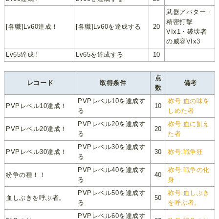
武器アバター・
精密打撃
[各職]Lv60達成！
[各職]Lv60を達成する
20
VIx1・破壊者
の威容VIx3
Lv65達成！
Lv65を達成する
10
点
レコード
取得条件
備考
数
PVPレベル10を達成す
称号:血の味を
PVPレベル10達成！
10
る
しめた者
PVPレベル20を達成す
称号:血に飢え
PVPレベル20達成！
20
る
た者
PVPレベル30を達成す
PVPレベル30達成！
30
称号:戦争狂
る
PVPレベル40を達成す
称号:戦争の化
紛争の種！！
40
る
身
PVPレベル50を達成す
称号:血しぶき
血しぶきを呼ぶ者。
50
る
を呼ぶ者。
PVPレベル60を達成す