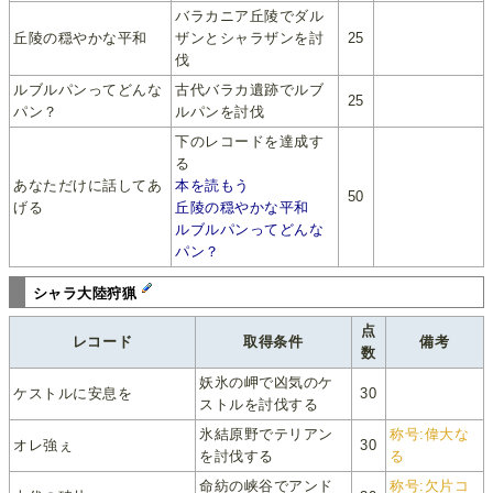
バラカニア丘陵でダル
丘陵の穏やかな平和
ザンとシャラザンを討
25
伐
ルブルパンってどんな
古代バラカ遺跡でルブ
25
パン？
ルパンを討伐
下のレコードを達成す
る
あなただけに話してあ
本を読もう
50
げる
丘陵の穏やかな平和
ルブルパンってどんな
パン？
シャラ大陸狩猟
点
レコード
取得条件
備考
数
妖氷の岬で凶気のケ
ケストルに安息を
30
ストルを討伐する
氷結原野でテリアン
称号:偉大な
オレ強ぇ
30
を討伐する
る
命紡の峡谷でアンド
称号:欠片コ