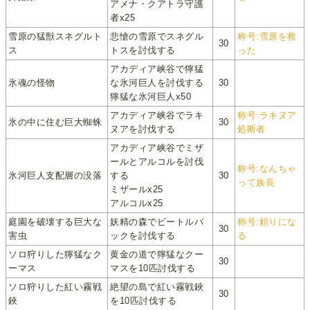
アメナ・クアトラ守護
者x25
雪原の猛獣スネグルト
悲愴の雪原でスネグル
称号:雪原を救
30
ス
トスを討伐する
った
アカディア峡谷で獰猛
氷魂の怪物
な氷河巨人を討伐する
30
獰猛な氷河巨人x50
アカディア峡谷でラキ
称号:ラキヌア
氷の中に住む巨大蜘蛛
30
ヌアを討伐する
処断者
アカディア峡谷でミザ
ールとアルコルを討伐
称号:なんちゃ
氷河巨人支配層の没落
する
30
って族長
ミザールx25
アルコルx25
庭園を破壊する巨大な
妖精の森でビートルバ
称号:頼りにな
30
害虫
ックを討伐する
る
ソロ狩りした獰猛なク
黄金の道で獰猛なクー
30
ーマス
マスを10匹討伐する
ソロ狩りした紅い霧戦
絶望の島で紅い霧戦鋏
30
鋏
を10匹討伐する