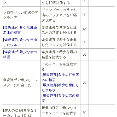
30
ク
クを10匹討伐する
ヴァンピールの丘で飢
ソロ狩りした飢渇のア
渇のアラクネアを10匹
30
クラネア
討伐する
[爆炎連邦]希少な紅蓮
爆炎連邦で希少な紅蓮
30
老木の精霊
老木の精霊を討伐する
[爆炎連邦]希少な歪曲
爆炎連邦で希少な歪曲
30
したウルフ
したウルフを討伐する
[爆炎連邦]希少な岩の
爆炎連邦で希少な岩の
30
精霊
精霊を討伐する
下のレコードを達成す
る
[爆炎連邦]希少な紅蓮老
爆炎連邦で希少なモン
木の精霊
50
スターに出会った…
[爆炎連邦]希少な歪曲し
たウルフ
[爆炎連邦]希少な岩の精
霊
碧天の渓谷で希少なオ
[碧天の渓谷]希少なオ
ーカンミニミを討伐す
30
ーカンミニミ討伐