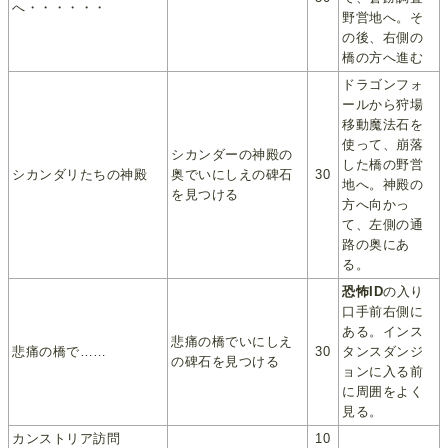
へ・・・・・・
野営地へ。そ
の後、右側の
橋の方へ進む
ドラゴンフォ
ールから狩場
移動魔法石を
使って、崩落
シカンダーの神殿の
した橋の野営
シカンダリたちの神殿
奥でいにしえの碑石
30
地へ。神殿の
を見つける
方へ向かっ
て、左側の通
路の奥にあ
る。
恐怖ID
の入り
口手前右側に
ある。インス
悲痛の橋でいにしえ
悲痛の橋で……
30
タンスダンジ
の碑石を見つける
ョンに入る前
に周囲をよく
見る。
カンストリア訪問
10