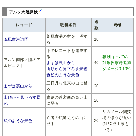
アルン大陸探検
点
レコード
取得条件
備考
数
荒凪古港の村を一望す
荒凪古港訪問
10
る
下のレコードを達成す
る
報酬:すべての
アルン南部大陸のア
まずは裏山から
40
対象攻撃時追加
ルピニスト
山頂から見下ろす景色
ダメージ0.10%
色絵のような景色
三日月村北東の山に登
まずは裏山から
20
る
山頂から見下ろす景
貪欲の迷宮西の高い山
20
色
に登る
リカノール闘技
亡者の坑道近くの山に
場のほうが近い
絵のような景色
20
登る
(NPC登山家も
いる)