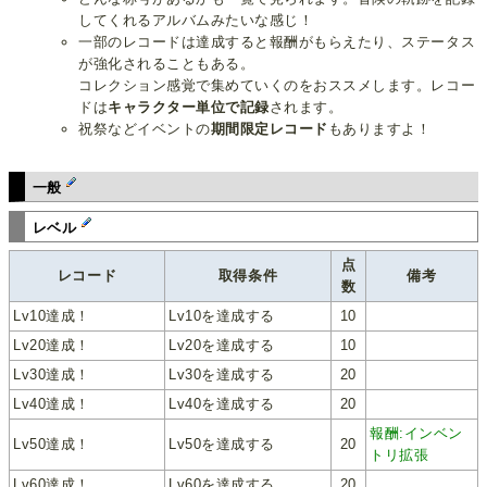
してくれるアルバムみたいな感じ！
一部のレコードは達成すると報酬がもらえたり、ステータス
が強化されることもある。
コレクション感覚で集めていくのをおススメします。レコー
ドは
キャラクター単位で記録
されます。
祝祭などイベントの
期間限定レコード
もありますよ！
一般
レベル
点
レコード
取得条件
備考
数
Lv10達成！
Lv10を達成する
10
Lv20達成！
Lv20を達成する
10
Lv30達成！
Lv30を達成する
20
Lv40達成！
Lv40を達成する
20
報酬:インベン
Lv50達成！
Lv50を達成する
20
トリ拡張
Lv60達成！
Lv60を達成する
20