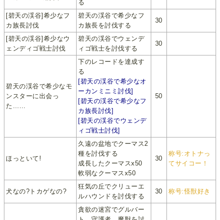
る
[碧天の渓谷]希少なフ
碧天の渓谷で希少なフ
30
カ族長討伐
カ族長を討伐する
[碧天の渓谷]希少なウ
碧天の渓谷でウェンデ
30
ェンディゴ戦士討伐
ィゴ戦士を討伐する
下のレコードを達成す
る
[碧天の渓谷で希少なオ
碧天の渓谷で希少なモ
ーカンミニミ討伐]
ンスターに出会っ
50
[碧天の渓谷で希少なフ
た……
カ族長討伐]
[碧天の渓谷でウェンデ
ィゴ戦士討伐]
久遠の盆地でクーマス2
種を討伐する
称号:オトナっ
ほっといて!
30
成長したクーマスx50
てサイコー！
軟弱なクーマスx50
狂気の丘でクリューエ
犬なの?トカゲなの?
30
称号:怪獣好き
ルハウンドを討伐する
貪欲の迷宮でグルバー
ト、守護者、魔獣を討