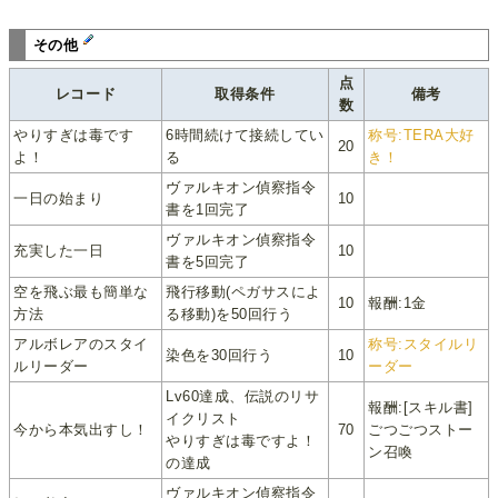
その他
点
レコード
取得条件
備考
数
やりすぎは毒です
6時間続けて接続してい
称号:TERA大好
20
よ！
る
き！
ヴァルキオン偵察指令
一日の始まり
10
書を1回完了
ヴァルキオン偵察指令
充実した一日
10
書を5回完了
空を飛ぶ最も簡単な
飛行移動(ペガサスによ
10
報酬:1金
方法
る移動)を50回行う
アルボレアのスタイ
称号:スタイルリ
染色を30回行う
10
ルリーダー
ーダー
Lv60達成、伝説のリサ
報酬:[スキル書]
イクリスト
今から本気出すし！
70
ごつごつストー
やりすぎは毒ですよ！
ン召喚
の達成
ヴァルキオン偵察指令