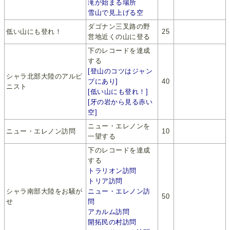
滝が始まる場所
雪山で見上げる空
ダゴナン三叉路の野
低い山にも登れ！
25
営地近くの山に登る
下のレコードを達成
する
[登山のコツはジャン
シャラ北部大陸のアルピ
プにあり]
40
ニスト
[低い山にも登れ！]
[牙の岩から見る赤い
空]
ニュー・エレノンを
ニュー・エレノン訪問
10
一望する
下のレコードを達成
する
トラリオン訪問
トリア訪問
シャラ南部大陸をお騒が
ニュー・エレノン訪
50
せ
問
アカルム訪問
開拓民の村訪問