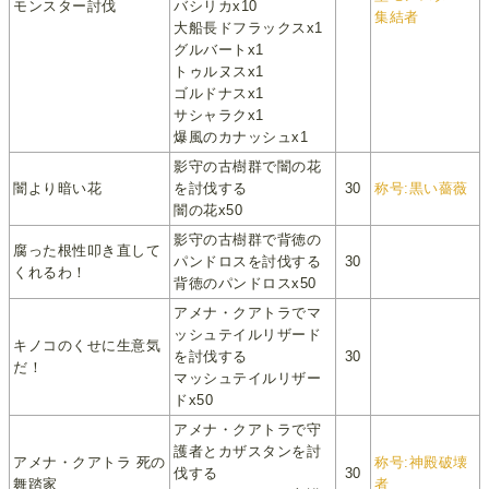
モンスター討伐
バシリカx10
集結者
大船長ドフラックスx1
グルバートx1
トゥルヌスx1
ゴルドナスx1
サシャラクx1
爆風のカナッシュx1
影守の古樹群で闇の花
闇より暗い花
を討伐する
30
称号:黒い薔薇
闇の花x50
影守の古樹群で背徳の
腐った根性叩き直して
パンドロスを討伐する
30
くれるわ！
背徳のパンドロスx50
アメナ・クアトラでマ
ッシュテイルリザード
キノコのくせに生意気
を討伐する
30
だ！
マッシュテイルリザー
ドx50
アメナ・クアトラで守
護者とカザスタンを討
アメナ・クアトラ 死の
称号:神殿破壊
伐する
30
舞踏家
者