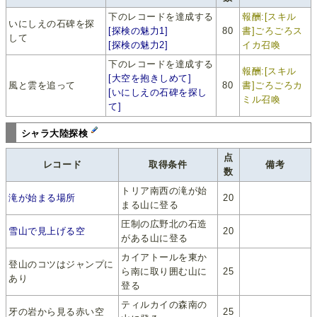
下のレコードを達成する
報酬:[スキル
いにしえの石碑を探
[探検の魅力1]
80
書]ごろごろス
して
[探検の魅力2]
イカ召喚
下のレコードを達成する
報酬:[スキル
[大空を抱きしめて]
風と雲を追って
80
書]ごろごろカ
[いにしえの石碑を探し
ミル召喚
て]
シャラ大陸探検
点
レコード
取得条件
備考
数
トリア南西の滝が始
滝が始まる場所
20
まる山に登る
圧制の広野北の石造
雪山で見上げる空
20
がある山に登る
カイアトールを東か
登山のコツはジャンプに
ら南に取り囲む山に
25
あり
登る
ティルカイの森南の
牙の岩から見る赤い空
25