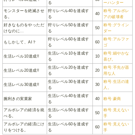
る
ーハンター
モンスターを絶滅させ
狩りレベル40を達成す
称号:アルボレ
40
る。
る
アの破壊者
好きなものをやっただ
狩りレベル50を達成す
称号:グライン
50
けなのに…
る
ダー
狩りレベル60を達成す
称号:アルファ
もしかして、AI？
60
る
ゴ
生活レベル10を達成す
称号:細やかな
生活レベル10達成!!
10
る
喜び。
生活レベル20を達成す
称号:手先が器
生活レベル20達成!!
20
る
用な人
生活レベル30を達成す
称号:生活の達
生活レベル30達成!!
30
る
人。
生活レベル40を達成す
腕利きの実業家
40
称号:豪商
る
アルボレアの経済を統
生活レベル50を達成す
称号:見えない
50
べる。
る
手
アルボレアの経済にけ
生活レベル60を達成す
称号:見えない
60
りをつける。
る
手