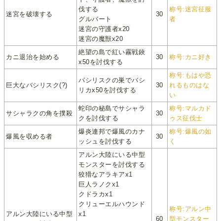
伐する
称号:迷宮征服
迷宮を破壊する
30
グルバート
者
迷宮の守護者x20
迷宮の魔獣x20
絶望の島で紅い霧戦鋏
カニ退治を始める
30
称号:カニ好き
x50を討伐する
称号:もはや恐
バシリスクの巣でバシ
巨大なバシリスク(?)
30
れるものはな
リカx50を討伐する
い
蛇印の秘島でサシャラ
称号:マルカド
サシャラクの角を撲殺
30
クを討伐する
ゥス征伐士
爆炎連邦で爆風のカナ
称号:爆風の如
爆風を収める者
30
ッシュを討伐する
く
アルン大陸にいる中型
モンスターを討伐する
狡猾なアラキアx1
巨人ラノクx1
クドラカx1
クリューエルハウンド
称号:アルン中
アルン大陸にいる中型
x1
60
型モンスター