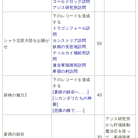
コールドロック訪問
アジス研究所訪問
下のレコードを達成
する
ドラゴンフォール訪
問
シャラ北部大陸をお騒が
カンストリア訪問
50
せ
妖精の安息地訪問
ティルカイ補給所訪
問
連合軍指揮所訪問
希望の村訪問
下のレコードを達成
する
[蒼跡の錆谷へ……]
探検の魅力2
40
[シカンダリたちの神
殿]
[悲痛の橋で……]
アジス研究所
から狩場移動
魔法石を使っ
蒼跡の錆谷
30
て、蒼跡調査