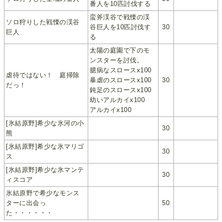
番人を10匹討伐する
蛮斧渓谷で戦慄の渓
ソロ狩りした戦慄の渓谷
谷巨人を10匹討伐す
30
巨人
る
太陽の庭園で下のモ
ンスターを討伐。
臆病なスロースx100
虐待ではない！ 庭掃除
暴虐のスロースx100
30
だっ！
鈍足のスロースx100
幼いアルカイx100
アルカイx100
[氷結原野]希少な氷河の小
30
熊
[氷結原野]希少な氷マリゴ
30
ス
[氷結原野]希少な氷マンテ
30
ィスコア
氷結原野で希少なモンス
ターに出会っ
50
た・・・・・・