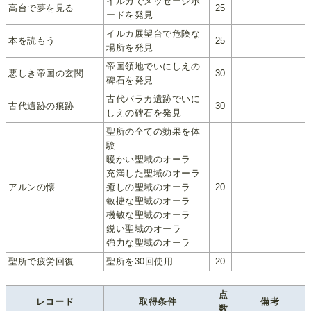
イルカでメッセージボ
高台で夢を見る
25
ードを発見
イルカ展望台で危険な
本を読もう
25
場所を発見
帝国領地でいにしえの
悪しき帝国の玄関
30
碑石を発見
古代バラカ遺跡でいに
古代遺跡の痕跡
30
しえの碑石を発見
聖所の全ての効果を体
験
暖かい聖域のオーラ
充満した聖域のオーラ
アルンの懐
癒しの聖域のオーラ
20
敏捷な聖域のオーラ
機敏な聖域のオーラ
鋭い聖域のオーラ
強力な聖域のオーラ
聖所で疲労回復
聖所を30回使用
20
点
レコード
取得条件
備考
数