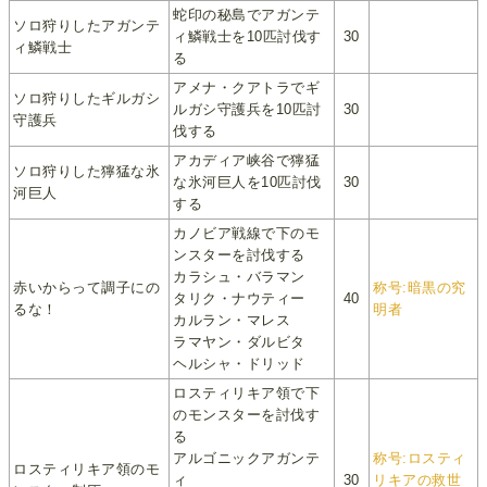
蛇印の秘島でアガンテ
ソロ狩りしたアガンテ
ィ鱗戦士を10匹討伐す
30
ィ鱗戦士
る
アメナ・クアトラでギ
ソロ狩りしたギルガシ
ルガシ守護兵を10匹討
30
守護兵
伐する
アカディア峡谷で獰猛
ソロ狩りした獰猛な氷
な氷河巨人を10匹討伐
30
河巨人
する
カノビア戦線で下のモ
ンスターを討伐する
カラシュ・バラマン
赤いからって調子にの
称号:暗黒の究
タリク・ナウティー
40
るな！
明者
カルラン・マレス
ラマヤン・ダルビタ
ヘルシャ・ドリッド
ロスティリキア領で下
のモンスターを討伐す
る
アルゴニックアガンテ
称号:ロスティ
ロスティリキア領のモ
ィ
30
リキアの救世