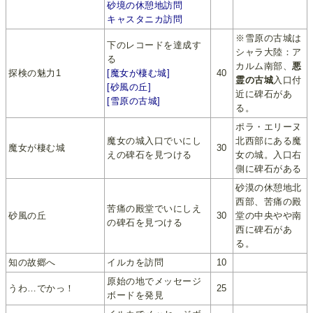
砂境の休憩地訪問
キャスタニカ訪問
※雪原の古城は
下のレコードを達成す
シャラ大陸：ア
る
カルム南部、
悪
探検の魅力1
[魔女が棲む城]
40
霊の古城
入口付
[砂風の丘]
近に碑石があ
[雪原の古城]
る。
ポラ・エリーヌ
魔女の城入口でいにし
北西部にある魔
魔女が棲む城
30
えの碑石を見つける
女の城。入口右
側に碑石がある
砂漠の休憩地北
西部、苦痛の殿
苦痛の殿堂でいにしえ
砂風の丘
30
堂の中央やや南
の碑石を見つける
西に碑石があ
る。
知の故郷へ
イルカを訪問
10
原始の地でメッセージ
うわ…でかっ！
25
ボードを発見