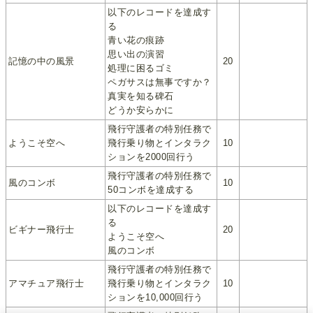
以下のレコードを達成す
る
青い花の痕跡
思い出の演習
記憶の中の風景
20
処理に困るゴミ
ペガサスは無事ですか？
真実を知る碑石
どうか安らかに
飛行守護者の特別任務で
ようこそ空へ
飛行乗り物とインタラク
10
ションを2000回行う
飛行守護者の特別任務で
風のコンボ
10
50コンボを達成する
以下のレコードを達成す
る
ビギナー飛行士
20
ようこそ空へ
風のコンボ
飛行守護者の特別任務で
アマチュア飛行士
飛行乗り物とインタラク
10
ションを10,000回行う