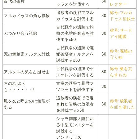
古代の破片
30
ゥラスを討伐する
レクター
追放者の渓谷でマル
称号:マルカ
マルカドゥスの角も撲殺
30
カドゥスを討伐する
ドゥス征伐士
古代戦争の遺跡で灼
称号:サード
ぶつかり合う視線
熱の廃墟略奪者を討
30
アイ開眼
伐するx50
古代戦争の遺跡で廃
称号:廃墟の
死の舞踏家アルクス討伐
墟破壊者アルクスを
30
守り神
討伐するx50
古代戦争の遺跡でケ
称号:巣を荒
アルクスの巣を占拠せよ
30
スケレンを討伐する
らすもの
おのれ!よく
古竜の渓谷で暴君フ
30
も・・・・・・!
ツラットを討伐する
追放者の渓谷で召還
風を友と呼ぶのは無理が
称号:放浪者
された岩狭の放浪者
30
ある
を叩き潰した
を討伐するx50
シャラ南部大陸にい
る中型モンスターを
討伐する
アンドゥラス