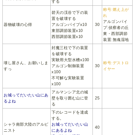
する
称号:燃え上が
碧天の渓谷で下の装
れ
置を破壊する
アルゴンパイ
器物破壊の心得
アルゴンパイプx10
30
プ:偵察者の丘
東部調節装置x10
東・西部調節
西部調節装置x10
装置:無魂湿地
封魔三柱で下の装置
を破壊する
実験用大型水槽x100
壊し屋さん、お願いしま
称号:デストロ
アルゴン制御装置
30
すっ
イヤー
x100
不可解な実験装置
x100
アルマンシア北の城
お城ってだいたい山にあ
壁を取り囲む山に登
25
るよね
る
下のレコードを達成
する。
シャラ南部大陸のアルピ
お城ってだいたい山
40
ニスト
にあるよね