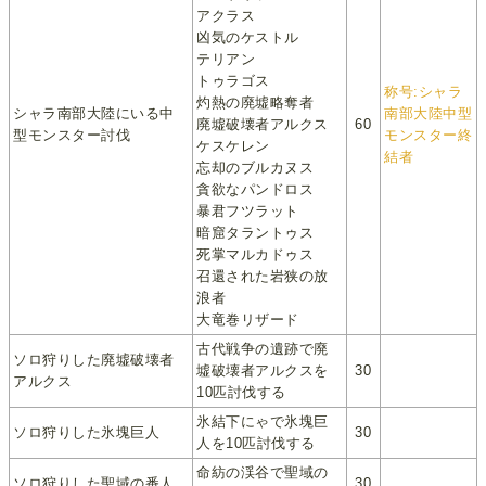
アクラス
凶気のケストル
テリアン
トゥラゴス
称号:シャラ
灼熱の廃墟略奪者
シャラ南部大陸にいる中
南部大陸中型
廃墟破壊者アルクス
60
型モンスター討伐
モンスター終
ケスケレン
結者
忘却のブルカヌス
貪欲なパンドロス
暴君フツラット
暗窟タラントゥス
死掌マルカドゥス
召還された岩狭の放
浪者
大竜巻リザード
古代戦争の遺跡で廃
ソロ狩りした廃墟破壊者
墟破壊者アルクスを
30
アルクス
10匹討伐する
氷結下にゃで氷塊巨
ソロ狩りした氷塊巨人
30
人を10匹討伐する
命紡の渓谷で聖域の
ソロ狩りした聖域の番人
30