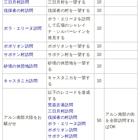
三日月村訪問
三日月村を一望する
10
伐採者の村訪問
伐採者の村を一望する
10
ポラ・エリーヌを訪問
して広場のシャレイ
ポラ・エリーヌ訪問
10
ナ・シルバーレインを
発見する
ポポリオン訪問
ポポリオンを一望する
10
サボテン村訪問
サボテン村を一望する
10
砂境の休憩地を一望す
砂境の休憩地訪問
10
る
キャスタニカを一望す
キャスタニカ訪問
10
る
以下のレコードを達成
する
荒凪古港訪問
三日月村訪問
アルン南部の街
アルン南部大陸をお
伐採者の村訪問
50
を全部訪問すれ
騒がせ
ポラ・エリーヌ訪問
ばOK
ポポリオン訪問
サボテン村訪問