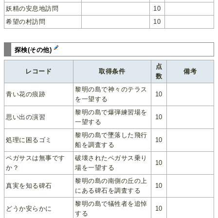
妖精の安息地訪問
10
希望の村訪問
10
探検(その他)
点
レコード
取得条件
備考
数
黎明の島で神々のテラス
青い花の痕跡
10
を一望する
黎明の島で爆弾練習場を
思い出の演習
10
一望する
黎明の島で墜落した飛行
処理に困るゴミ
10
船を調査する
ペガサスは無事です
破壊されたペガサス乗り
10
か？
場を一望する
黎明の島の南側の丘の上
真実を知る碑石
10
にある碑石を調査する
黎明の島で犠牲者を追悼
どうか安らかに
10
する