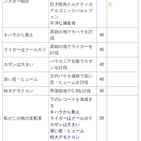
ンスター制圧
巨大怪鳥ケルナティカ
主
アルゴニックバルトフ
ェン
不浄な捕食者
原始の地でキハラを討
キハラから救え
40
伐
原始の地でライガーを
ライガーはクールガイ
40
討伐
バラカニア丘陵でカザ
カザンは大きい
40
ンを討伐
古代バラカ遺跡で深い
深い息・ヒューム
40
息・ヒュームを討伐
特大デモクロン
帝国領地でC-9を討伐
40
下のレコードを達成す
る
キハラから救え
私がこの地の支配者
ライガーはクールガイ
50
カザンは大きい
深い息・ヒューム
特大デモクロン