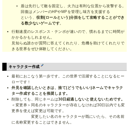
盾は先行して敵を固定し、火力は有利な位置から攻撃する。
回復はメンバーのHPやMPを管理し味方を支援する
という、
役割(ロールという)分担をして攻略することができ
る数少ないゲームです
。
行動速度のレスポンス・テンポが速いので、慣れるまでに時間が
かかるかもしれません。
見知らぬ誰かが質問に答えてくれたり、危機を助けてくれたりで
きる世界をぜひ体験してください。
キャラクター作成
最初におこなう第一歩です。この世界で活躍することになるヒー
ローです！
外見を確認したいときは、捨て(どうでもいい)ネームでキャラク
ター作成することを推奨します。
削除しても、同じネームは
30日経過しないと使えないためです。
＜変更券＞同名のキャラクターが存在しなければ30日以内でも変
更券を使えば変更は可能です。
変更したい名のキャラクターが既にいたら、その名前
に名称変更することはできません。