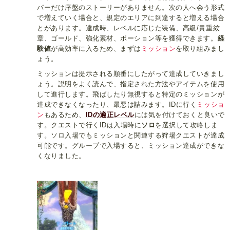
パーだけ序盤のストーリーがありません。次の人へ会う形式
で増えていく場合と、規定のエリアに到達すると増える場合
とがあります。達成時、レベルに応じた装備、高級/貴重紋
章、ゴールド、強化素材、ポーション等を獲得できます。
経
験値
が高効率に入るため、まずは
ミッション
を取り組みまし
ょう。
ミッションは提示される順番にしたがって達成していきまし
ょう。説明をよく読んで、指定された方法やアイテムを使用
して進行します。飛ばしたり無視すると特定のミッションが
達成できなくなったり、最悪は詰みます。IDに行く
ミッショ
ン
もあるため、
IDの適正レベル
には気を付けておくと良いで
す。クエストで行くIDは入場時に
ソロ
を選択して攻略しま
す。ソロ入場でもミッションと関連する狩場クエストが達成
可能です。グループで入場すると、ミッション達成ができな
くなりました。