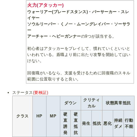
火力(アタッカー)
ウォーリアー(ブレードスタンス)・バーサーカー・スレ
イヤー
ソウルリーパー
・
くノ一・ムーングレイバー・ソーサラ
ー
アーチャー・ヘビーガンナー
の9つが該当する。
初心者はアタッカーをプレイして、慣れていくといいと
いわれている。盾職より前に出たり攻撃を開始してはい
けない。
回復職がいるなら、支援を受けるために回復職のスキル
範囲に位置取りすると良い。
ステータス
(要検証)
クリティ
ダウン
状態異常抵抗
カル
硬
硬
クラス
HP
MP
直
直
持続
行動
発生
抵抗
悪化
誘
抵
ダメ
不能
発
抗