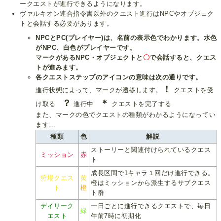
ークエストが進行できるようになります。
ヴァルキオン連合指令書以外のクエスト進行はNPCやオブジェク
トと会話する必要があります。
NPCとPC(プレイヤー)は、名前の表示色でわかります。水色
がNPC、白色がプレイヤーです。
マークがあるNPC・オブジェクトと
〇
で会話すると、クエス
トが進みます。
各クエストステップのアイコンの意味は次の通りです。
！
進行状態によって、マークが遷移します。
クエストを受
？
＊
け取る
進行中
クエストを完了する
また、マークの色でクエストの種類がわかるようになってい
ます…
種類
色
解説
ストーリーと関連付けられているクエス
ミッション
赤
ト
成長区間で1キャラ１回だけ進行できる。
狩場クエス
黄
橙はミッションから派生するサブクエス
ト
橙
ト群
デイリーク
一日ごとに進行できるクエストで、毎日
緑
エスト
午前7時に初期化