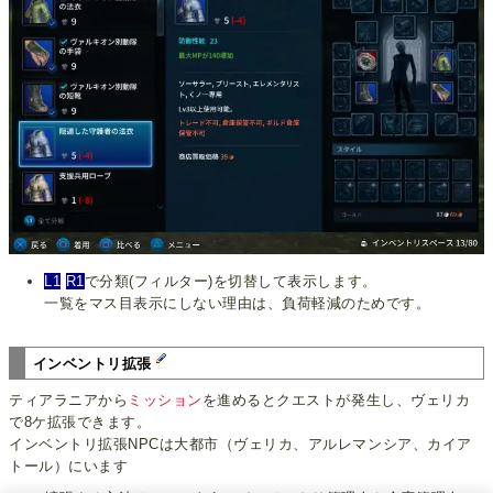
L1
R1
で分類(フィルター)を切替して表示します。
一覧をマス目表示にしない理由は、負荷軽減のためです。
インベントリ拡張
ティアラニアから
ミッション
を進めるとクエストが発生し、ヴェリカ
で8ケ拡張できます。
インベントリ拡張NPCは大都市（ヴェリカ、アルレマンシア、カイア
トール）にいます