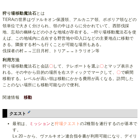
狩り場移動魔法石
とは
TERAの世界はヴァルキオン保護領、アルカニア領、ポポリア領などの
領単位で大きく分けられ、領の中はさらに分かれていて、西部伐採
地、忘却の幽林などの小さな地域が存在する。--狩り場移動魔法石を使
えば、この地域内に点在する野営地やID入口などの主要地点に移動で
きる。隣接する村へも行くことが可能な場所もある。
伐採者の村←→三日月村、トリア←→トラリオン等
利用方法
狩り場移動魔法石と会話
〇
して、テレポートを選ぶ
〇
とマップ表示さ
れる。その中から目的の場所を右スティックでマークして、
〇
で瞬間
移動する。レベルが高い領は移動にかかる費用が高くなる。訪問した
ことのない場所にも移動可能なので便利。
関連情報
移動
クエスト
最初は、
ミッション
と
狩場クエスト
の2種類を遂行するのが基本で
す。
Lv.20～から、ヴァルキオン連合指令書が利用可能になり、デイリ