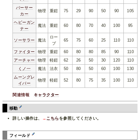
バーサー
物理
重鎧
75
29
90
50
90
105
カー
ヘビーガン
魔法
重鎧
60
80
70
40
100
95
ナー
ロー
ソーサラー
魔法
65
75
60
25
110
110
ブ
ファイター
物理
重鎧
60
80
80
85
90
110
アーチャー
物理
軽鎧
62
26
50
30
120
110
くノ一
魔法
法衣
50
80
50
60
100
130
ムーングレ
物理
軽鎧
52
80
75
35
100
110
イバー
関連情報
キャラクター
移動
詳しい操作は、
→
こちら
を参照してください。
フィールド