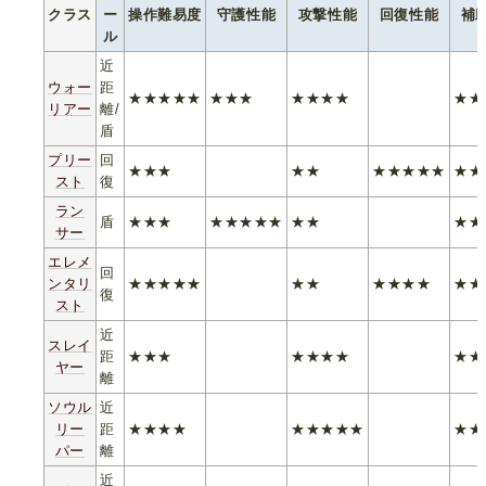
クラス
ー
操作難易度
守護性能
攻撃性能
回復性能
補
ル
近
ウォー
距
★★★★★
★★★
★★★★
★★
リアー
離/
盾
プリー
回
★★★
★★
★★★★★
★★
スト
復
ラン
盾
★★★
★★★★★
★★
★★
サー
エレメ
回
ンタリ
★★★★★
★★
★★★★
★★
復
スト
近
スレイ
距
★★★
★★★★
★★
ヤー
離
ソウル
近
リー
距
★★★★
★★★★★
★★
パー
離
近