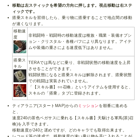
移動は左スティックを希望の方向に押します。視点移動は右ステ
ィックです。
搭乗スキルを習得したら、乗り物に搭乗することで地点間の移動
が速くなります。
移動速
非戦闘時・戦闘時の移動速度は種族・職業・装備オプシ
度
ョン・クリスタル・各種バフにより異なります。アイテ
ムや装備の重さによる速度低下はありません。
搭乗ス
TERAでは馬などに乗り、非戦闘状態の移動速度を上昇
キル
させることができます。
戦闘状態になると搭乗スキルは解除されます、搭乗状態
での戦闘は実装されていません。
「【スキル書】○○召喚」というアイテムを使用すると、
スキルの「搭乗」タブに登録されます。
ティアラニア(スタートMAP)からの
ミッション
を順番に進める
と、
速度240の茶色ペガサスに乗れる【スキル書】天駆ける軍馬(茶)召
喚)を入手できます。
移動速度が240と遅めですが、どのキャラでも取得出来ます。
レコード等の達成で、移動速度の速い乗り物を手に入れることが