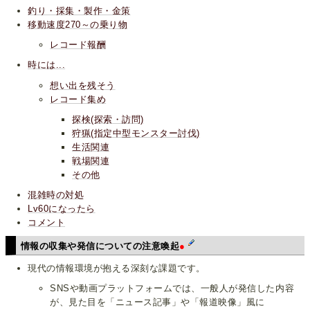
釣り・採集・製作・金策
移動速度270～の乗り物
レコード報酬
時には...
想い出を残そう
レコード集め
探検(探索・訪問)
狩猟(指定中型モンスター討伐)
生活関連
戦場関連
その他
混雑時の対処
Lv60になったら
コメント
情報の収集や発信についての注意喚起
●
現代の情報環境が抱える深刻な課題です。
SNSや動画プラットフォームでは、一般人が発信した内容
が、見た目を「ニュース記事」や「報道映像」風に