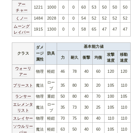
アー
1221
1000
0
0
60
53
50
50
50
チャー
くノ一
1484
2028
0
0
54
52
52
52
52
ムーング
1915
1300
0
0
58
65
47
47
47
レイバー
基本能力値
ダメ
クラス
ージ
防具
攻撃
移動
力
耐久
衝撃
均衡
属性
速度
速度
ウォーリ
物理
軽鎧
46
78
40
60
120
120
アー
ロー
プリースト
魔法
35
80
30
20
105
110
ブ
ランサー
物理
重鎧
50
80
40
70
100
105
エレメンタ
ロー
魔法
35
73
30
25
105
110
リスト
ブ
スレイヤー
物理
軽鎧
70
75
80
40
110
110
ソウルリー
魔法
軽鎧
63
50
40
60
105
110
パー