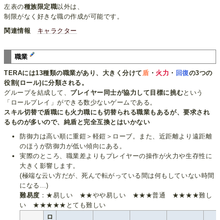
左表の
種族限定職
以外は、
制限がなく好きな職の作成が可能です。
関連情報
キャラクター
職業
TERAには13種類の職業があり、大きく分けて
盾
・
火力
・
回復
の3つの
役割(ロール)に分類される。
グループを結成して、
プレイヤー同士が協力して目標に挑む
という
「ロールプレイ」ができる数少ないゲームである。
スキル切替で盾職にも火力職にも切替られる職業もあるが、要求され
るものが多いので、純盾と完全互換とはいかない
防御力は高い順に重鎧＞軽鎧＞ローブ。また、近距離より遠距離
のほうが防御力が低い傾向にある。
実際のところ、職業差よりもプレイヤーの操作が火力や生存性に
大きく影響します。
(極端な云い方だが、死んで転がっている間は何もしていない時間
になる…)
難易度
：★易しい ★★やや易しい ★★★普通 ★★★★難し
い ★★★★★とても難しい
ロ