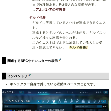
まで数種類ある。Pot等入念な準備が必要。
→
アルボレアの守護者
ギルド任務
ギルドに所属している人だけが達成できるクエス
ト。
達成するとギルドのレベルが上がり、ギルドスキ
ルなど様々な恩恵を受けれる。
このクエストはギルドに所属している人しか受
注・達成はできない。→
ギルド任務
?
関連するNPCやモンスターの表示
インベントリ
キャラクター自身で持っている収納スペースのことです。