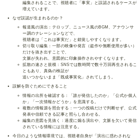
編集されることで、視聴者に「事実」と誤認されるケースが
増えています。
なぜ誤認が生まれるのか？
報道風の演出：テロップ、ニュース風のBGM、アナウンサ
ー調のナレーションなどで、
視聴者は「これは事実だ」と錯覚しやすくなります。
切り取り編集：一部の映像や発言（盗作や無断使用が多い）
だけを抜き出すことで、
文脈が失われ、意図的に印象操作されやすくなります。
拡散の速さと規模：SNSでは数時間で数十万回再生されるこ
ともあり、真偽の検証が
追いつかないまま「既成事実化」されてしまう。
誤解を防ぐためにできること
情報の出所を確認する：「誰が発信したのか」「公式か個人
か」「一次情報かどうか」を意識する。
複数の情報源を照合する：一つの投稿だけで判断せず、公式
発表や信頼できる記事と照らし合わせる。
編集の意図を見抜く：過度に煽る演出や、文脈を欠いて発信
されている情報には注意する。
今日のような情報環境では、視聴者自身が「演出に惑わされな