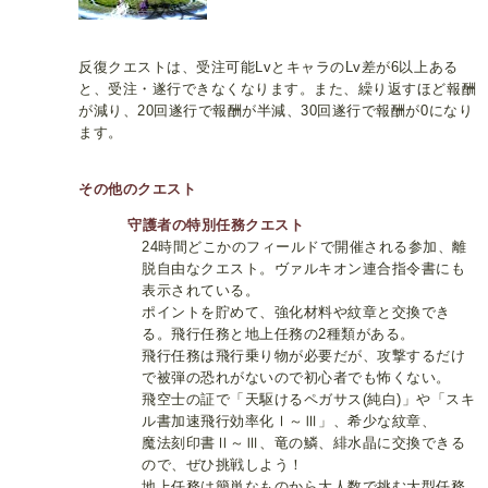
反復クエストは、受注可能LvとキャラのLv差が6以上ある
と、受注・遂行できなくなります。また、繰り返すほど報酬
が減り、20回遂行で報酬が半減、30回遂行で報酬が0になり
ます。
その他のクエスト
守護者の特別任務クエスト
24時間どこかのフィールドで開催される参加、離
脱自由なクエスト。ヴァルキオン連合指令書にも
表示されている。
ポイントを貯めて、強化材料や紋章と交換でき
る。飛行任務と地上任務の2種類がある。
飛行任務は飛行乗り物が必要だが、攻撃するだけ
で被弾の恐れがないので初心者でも怖くない。
飛空士の証で「天駆けるペガサス(純白)」や「スキ
ル書加速飛行効率化Ⅰ～Ⅲ」、希少な紋章、
魔法刻印書Ⅱ～Ⅲ、竜の鱗、緋水晶に交換できる
ので、ぜひ挑戦しよう！
地上任務は簡単なものから大人数で挑む大型任務