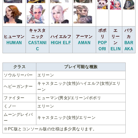
キャスタ
ポポ
エ
バラ
ヒューマン
ニック
ハイエルフ
アーマン
リ
リー
カ
HUMAN
CASTANI
HIGH ELF
AMAN
POP
ン
BAR
C
ORI
ELIN
AKA
クラス
プレイ可能な種族
ソウルリーパー
エリーン
キャスタニック(女性)/ハイエルフ(女性)/エリ
ヘビーガンナー
ーン
ファイター
ヒューマン(男女)/エリーン/ポポリ
くノ一
エリーン
ムーングレイバ
キャスタニック(女性)/エリーン
ー
※PC版とコンソール版の仕様は多少異なります。