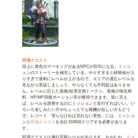
狩場クエスト
頭上に黄色のマーキングがあるNPCが目印になる。
ミッシ
ョン
のストーリーを補完している。やりすぎると経験値が入
りすぎて過剰にレベルが上がるので、エリアの適正レベルを
見ながら受諾しましょう。やらなくても不利益はありませ
ん。レベルに応じた装備/紋章交換トークン、装備の強化材
料、HP/MP回復ポーション等が獲得できます。逆に言え
ば、レベルを調整するのに
ミッション
と並行すればいい。い
ろいろ楽しみたい方やちょっとでも報酬が欲しい方もどう
ぞ。レコード「登らなければ見れない景色」には、
ミッショ
ン
と
狩場クエスト
を合計1500回クリアする必要がありま
す。
狩場クエストは遂行可能レベルがあります。おおむね、
ミッ