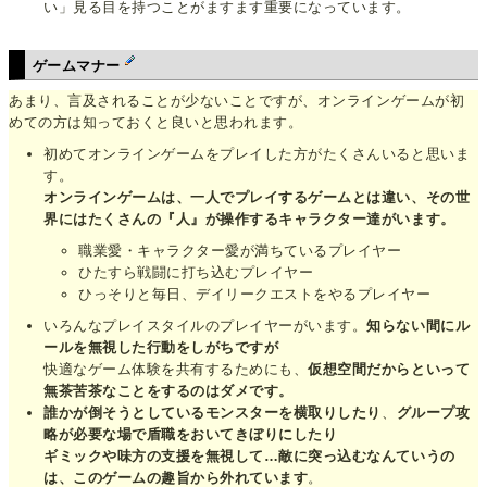
い」見る目を持つことがますます重要になっています。
ゲームマナー
あまり、言及されることが少ないことですが、オンラインゲームが初
めての方は知っておくと良いと思われます。
初めてオンラインゲームをプレイした方がたくさんいると思いま
す。
オンラインゲームは、一人でプレイするゲームとは違い、その世
界にはたくさんの『人』が操作するキャラクター達がいます。
職業愛・キャラクター愛が満ちているプレイヤー
ひたすら戦闘に打ち込むプレイヤー
ひっそりと毎日、デイリークエストをやるプレイヤー
いろんなプレイスタイルのプレイヤーがいます。
知らない間にル
ールを無視した行動をしがちですが
快適なゲーム体験を共有するためにも、
仮想空間だからといって
無茶苦茶なことをするのはダメです。
誰かが倒そうとしているモンスターを横取りしたり
、
グループ攻
略が必要な場で盾職をおいてきぼりにしたり
ギミックや味方の支援を無視して…敵に突っ込むなんていうの
は、このゲームの趣旨から外れています
。