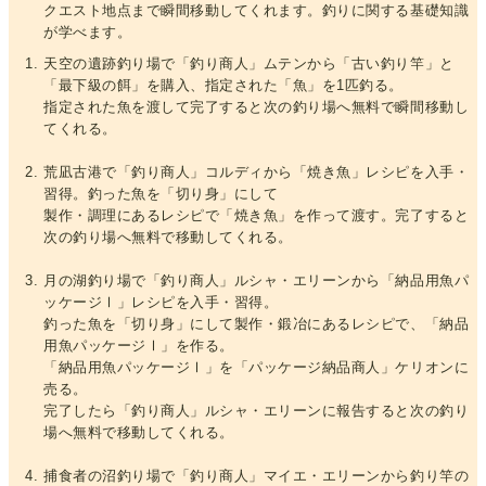
クエスト地点まで瞬間移動してくれます。釣りに関する基礎知識
が学べます。
天空の遺跡釣り場で「釣り商人」ムテンから「古い釣り竿」と
「最下級の餌」を購入、指定された「魚」を1匹釣る。
指定された魚を渡して完了すると次の釣り場へ無料で瞬間移動し
てくれる。
荒凪古港で「釣り商人」コルディから「焼き魚」レシピを入手・
習得。釣った魚を「切り身」にして
製作・調理にあるレシピで「焼き魚」を作って渡す。完了すると
次の釣り場へ無料で移動してくれる。
月の湖釣り場で「釣り商人」ルシャ・エリーンから「納品用魚パ
ッケージⅠ」レシピを入手・習得。
釣った魚を「切り身」にして製作・鍛冶にあるレシピで、「納品
用魚パッケージⅠ」を作る。
「納品用魚パッケージⅠ」を「パッケージ納品商人」ケリオンに
売る。
完了したら「釣り商人」ルシャ・エリーンに報告すると次の釣り
場へ無料で移動してくれる。
捕食者の沼釣り場で「釣り商人」マイエ・エリーンから釣り竿の