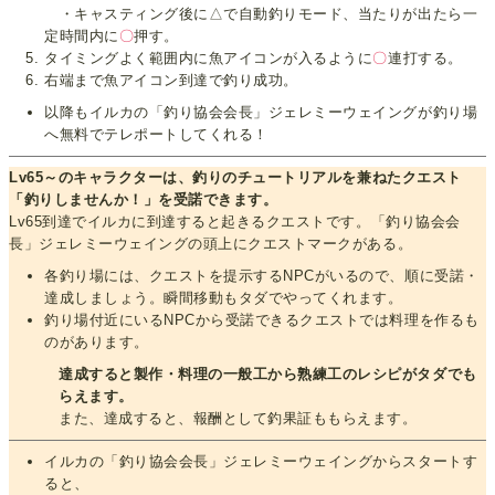
・キャスティング後に△で自動釣りモード、当たりが出たら一
定時間内に
〇
押す。
タイミングよく範囲内に魚アイコンが入るように
〇
連打する。
右端まで魚アイコン到達で釣り成功。
以降もイルカの「釣り協会会長」ジェレミーウェイングが釣り場
へ無料でテレポートしてくれる！
Lv65～のキャラクターは、釣りのチュートリアルを兼ねたクエスト
「釣りしませんか！」を受諾できます。
Lv65到達でイルカに到達すると起きるクエストです。「釣り協会会
長」ジェレミーウェイングの頭上にクエストマークがある。
各釣り場には、クエストを提示するNPCがいるので、順に受諾・
達成しましょう。瞬間移動もタダでやってくれます。
釣り場付近にいるNPCから受諾できるクエストでは料理を作るも
のがあります。
達成すると製作・料理の一般工から熟練工のレシピがタダでも
らえます。
また、達成すると、報酬として釣果証ももらえます。
イルカの「釣り協会会長」ジェレミーウェイングからスタートす
ると、