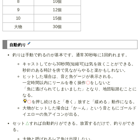
8
10個
9
12個
10
15個
大物
30個
自動釣り
釣りは手動で釣るのが基本です。通常30秒毎に1回釣れます。
キャストしてから30秒間(短縮可)は気を抜くことができる。
秒針のある時計を傍で見ながらやると楽かもしれない。
ヒットした場合は、音と魚ゲージが表示される。
一定時間以内にリールを巻く操作
〇
をしないと
「魚に逃げられてしまいました」となり、地団駄踏むことに
なる。
〇
を押し続けると「巻く」放すと「緩める」動作になる。
大物がヒットした場合は「か～ん」という音ともにゴールド
イエローの魚アイコンが出る。
セット
△
すれば自動釣りができる。放置するだけで、釣りができ
る。
大物と呼ばれるレア魚は出現しない。