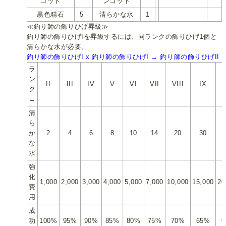
ゴット
ンゴット
黒色精石
5
清らかな水
1
≪釣り師の飾りひげ昇級≫
釣り師の飾りひげIを昇級するには、同ランクの飾りひげ1個と
清らかな水が必要。
釣り師の飾りひげI x 釣り師の飾りひげI → 釣り師の飾りひげII
ラ
ン
II
III
IV
V
VI
VII
VIII
IX
ク
→
清
ら
か
2
4
6
8
10
14
20
30
な
水
強
化
1,000
2,000
3,000
4,000
5,000
7,000
10,000
15,000
20
費
用
成
功
100%
95%
90%
85%
80%
75%
70%
65%
6