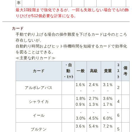
率
最大10段階まで強化できるが、一回も失敗しない場合でもIの飾
りひげが512個必要な計算になる。
カード
手動で釣り上げる場合の操作難度を下げるカードは今のところ
存在しないが、
自動釣り時間およびヒット待機時間を短縮するカードで効率化
を図ることはできる。
≪主要な釣りカード≫
・自
ｺ
備
カード
動
一般
高級
貴重
ｽ
考
・ﾋｯﾄ
ﾄ
1.6％
2.4％
3.1％
アルボレアバス
2
-
-
-
1.8%
2.7%
3.6%
シャライカ
4
0.9％
1.3％
1.7％
-
-
-
イール
6
3.0%
4.5%
6.0%
3.6％
5.4％
7.2％
ブルテン
5