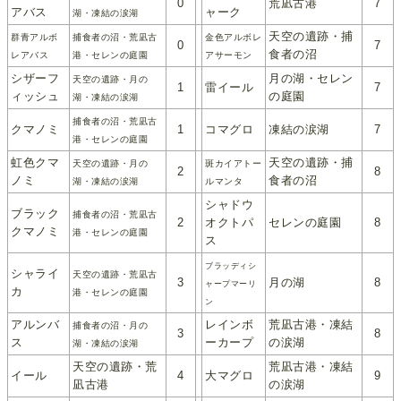
0
荒凪古港
7
アバス
ャーク
湖・凍結の涙湖
天空の遺跡・捕
群青アルボ
捕食者の沼・荒凪古
金色アルボレ
0
7
食者の沼
レアバス
港・セレンの庭園
アサーモン
シザーフ
月の湖・セレン
天空の遺跡・月の
1
雷イール
7
ィッシュ
の庭園
湖・凍結の涙湖
捕食者の沼・荒凪古
クマノミ
1
コマグロ
凍結の涙湖
7
港・セレンの庭園
虹色クマ
天空の遺跡・捕
天空の遺跡・月の
斑カイアトー
2
8
ノミ
食者の沼
湖・凍結の涙湖
ルマンタ
シャドウ
ブラック
捕食者の沼・荒凪古
2
オクトパ
セレンの庭園
8
クマノミ
港・セレンの庭園
ス
ブラッディシ
シャライ
天空の遺跡・荒凪古
3
月の湖
8
ャープマーリ
カ
港・セレンの庭園
ン
アルンバ
レインボ
荒凪古港・凍結
捕食者の沼・月の
3
8
ス
ーカープ
の涙湖
湖・凍結の涙湖
天空の遺跡・荒
荒凪古港・凍結
イール
4
大マグロ
9
凪古港
の涙湖