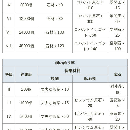
コバルト原石ｘ
翠閃玉ｘ
V
6000個
石材ｘ40
110
15
コバルト原石ｘ
翠閃玉ｘ
VI
12000個
石材ｘ60
300
60
コバルトインゴッ
皇剛石ｘ
VII
24000個
石材ｘ100
トｘ60
25
コバルトインゴッ
皇剛石ｘ
VIII
48000個
石材ｘ120
トｘ140
100
樹の釣り竿
採集材料
等級
釣果証
宝石
植物
鉱石類
緋水晶5
II
200個
丈夫な若葉ｘ10
個
セレシウム原石ｘ
蒼藍鉱ｘ
III
1000個
丈夫な若葉ｘ15
20
5
セレシウム原石ｘ
蒼藍鉱ｘ
IV
3000個
丈夫な若葉ｘ30
40
20
セレシウム原石ｘ
翠閃玉ｘ