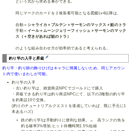
という式から求める事ができる。
同じマークのカードを２枚装着可能となる図鑑Lv4以降は、
自動＝
シャライカ＋ブルテン＋サーモンのマックス＋鮭のトラ
手動＝
イール＋ムーンジェリーフィッシュ＋サーモンのマック
ス（＋空きがあれば鮭のトラ）
のような組み合わせ方が効率的であると考えられる。
釣り竿の入手と昇級
釣り竿・釣り師の飾りひげはキャラに帰属しないため、同じアカウン
ト内で使いまわしが可能。
釣り竿の入手
・古い釣り竿は、雑貨商店NPCでゴールドにて購入
・昇級できる釣り竿は釣り商店NPCにて、以下の2種類の釣り竿
を釣果証10で交換。
(釣りのチュートリアルクエストを達成していれば、既に手元に1
本あるハズ)
鉄の釣り竿Iは手動釣りに便利な効果。→ 高ランクの魚を
釣る確率3%増加,ヒット待機時間1.5%短縮