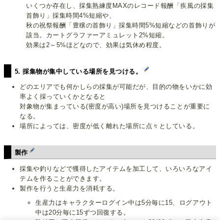
いくつか存在し、採集熟練度MAXのレコード報酬「疾風の採集
首飾り」採集時間4%短縮や、
秋の祝祭報酬「豊穣の首飾り」採集時間5%短縮などの首飾りが
該当。カートグラファーアミュレット2%短縮。
効果は2～5%ほどなので、効果は気休め程度。
5. 採集物が集中している場所を見つける。
どのエリアでも何かしらの採集が可能だが、目的の物をいかに効
率よく採っていくかとなると
対象物が集まっている(密度が高い)場所を見つけることが重要に
なる。
場所によっては、密度が低く離れた場所に点々としている。
製作
採集や釣りなどで獲得したアイテムを加工して、いろいろなアイ
テムを作ることができます。
製作を行うと生産力を消耗する。
生産力はキャラクターログイン中は5分毎に15、ログアウト
中は20分毎に15ずつ回復する。