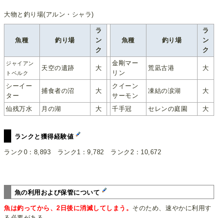
大物と釣り場(アルン・シャラ)
ラ
ラ
魚種
釣り場
ン
魚種
釣り場
ン
ク
ク
金剛マー
ジャイアン
天空の遺跡
大
荒凪古港
大
リン
トベルク
シーイー
クイーン
捕食者の沼
大
凍結の涙湖
大
ター
サーモン
仙残万水
月の湖
大
千手冠
セレンの庭園
大
ランクと獲得経験値
ランク0：8,893 ランク1：9,782 ランク2：10,672
魚の利用および保管について
魚は釣ってから、2日後に消滅してしまう。
そのため、速やかに利用す
る必要がある。