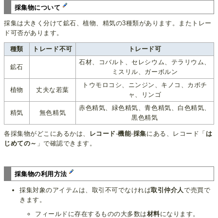
採集物について
採集は大きく分けて鉱石、植物、精気の3種類があります。またトレー
ド可否があります。
種類
トレード不可
トレード可
石材、コバルト、セレシウム、テラリウム、
鉱石
ミスリル、ガーボルン
トウモロコシ、ニンジン、キノコ、カボチ
植物
丈夫な若葉
ャ、リンゴ
赤色精気、緑色精気、青色精気、白色精気、
精気
無色精気
黒色精気
各採集物がどこにあるかは、
レコード
-
機能
-
採集
にある、レコード「
は
じめての～
」で確認できます。
採集物の利用方法
採集対象のアイテムは、取引不可でなければ
取引仲介人
で売買で
きます。
フィールドに存在するものの大多数は
材料
になります。