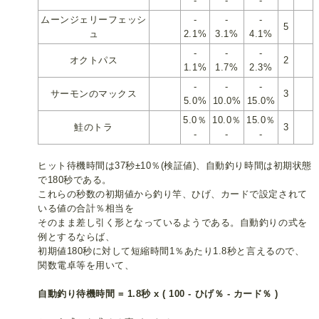
-
-
-
ムーンジェリーフェッシ
-
-
-
5
ュ
2.1%
3.1%
4.1%
-
-
-
オクトパス
2
1.1%
1.7%
2.3%
-
-
-
サーモンのマックス
3
5.0%
10.0%
15.0%
5.0％
10.0％
15.0％
鮭のトラ
3
-
-
-
ヒット待機時間は37秒±10％(検証値)、自動釣り時間は初期状態
で180秒である。
これらの秒数の初期値から釣り竿、ひげ、カードで設定されて
いる値の合計％相当を
そのまま差し引く形となっているようである。自動釣りの式を
例とするならば、
初期値180秒に対して短縮時間1％あたり1.8秒と言えるので、
関数電卓等を用いて、
自動釣り待機時間 = 1.8秒 x ( 100 - ひげ％ - カード％ )