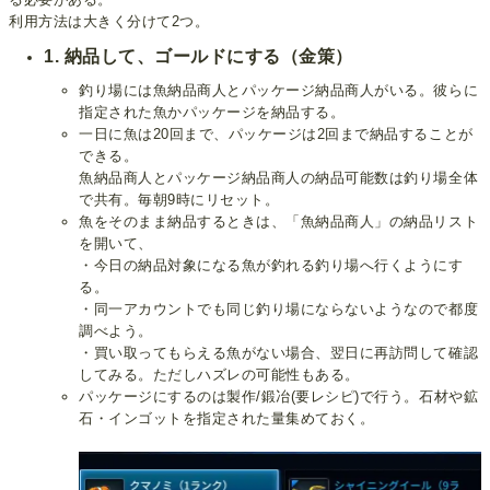
利用方法は大きく分けて2つ。
1. 納品して、ゴールドにする（金策）
釣り場には魚納品商人とパッケージ納品商人がいる。彼らに
指定された魚かパッケージを納品する。
一日に魚は20回まで、パッケージは2回まで納品することが
できる。
魚納品商人とパッケージ納品商人の納品可能数は釣り場全体
で共有。毎朝9時にリセット。
魚をそのまま納品するときは、「魚納品商人」の納品リスト
を開いて、
・今日の納品対象になる魚が釣れる釣り場へ行くようにす
る。
・同一アカウントでも同じ釣り場にならないようなので都度
調べよう。
・買い取ってもらえる魚がない場合、翌日に再訪問して確認
してみる。ただしハズレの可能性もある。
パッケージにするのは製作/鍛冶(要レシピ)で行う。石材や鉱
石・インゴットを指定された量集めておく。