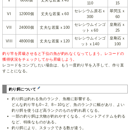
V
6000個
丈夫な若葉ｘ40
110
15
セレシウム原石ｘ
翠閃玉ｘ
VI
12000個
丈夫な若葉ｘ60
300
60
セレシウムインゴ
皇剛石ｘ
VII
24000個
丈夫な若葉ｘ100
ットｘ60
25
セレシウムインゴ
皇剛石ｘ
VIII
48000個
丈夫な若葉ｘ120
ットｘ140
100
釣り竿を昇級させると下位の魚が釣れなくなってしまう。レコードの
獲得状況をチェックしてから昇級しよう。
レコードをコンプしたい場合は、もう一度釣り竿を入手して、作り直
すことになる。
釣り餌について
釣り餌は釣れる魚のランク、魚種に影響する。
どんな釣り竿も0～2、8～10など、魚のランクに幅があり、よい
釣り餌を使うほど高ランクのものが釣れ易くなる。
一部の釣り餌は大物が釣れやすくなる、イベントアイテムを釣る
など、特殊なものがある。
釣り餌により、スタックできる数が違う。