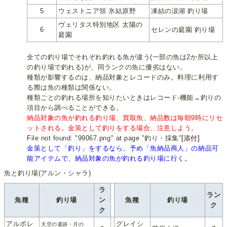
5
ウェストニア領 氷結原野
凍結の涙湖 釣り場
ヴェリタス特別地区 太陽の
6
セレンの庭園 釣り場
庭園
全ての釣り場でそれぞれ釣れる魚が違う(一部の魚は2か所以上
の釣り場で釣れる)が、同ランクの魚に優劣はない。
種類が影響するのは、納品対象とレコードのみ。料理に利用す
る際は魚の種類は関係ない。
種類ごとの釣れる場所を知りたいときはレコード-機能→釣りの
項目から調べることができる。
納品対象の魚が釣れる釣り場、買取魚、納品数は毎朝9時にリセ
ットされる。金策として釣りをする場合、注意しよう。
File not found: "99067.png" at page "釣り・採集"
[添付]
金策として「釣り」をするなら、予め「魚納品商人」の納品可
能アイテムで、納品対象の魚が釣れる釣り場に行く。
魚と釣り場(アルン・シャラ)
ラ
ラン
魚種
釣り場
ン
魚種
釣り場
ク
ク
アルボレ
グレイシ
天空の遺跡・月の