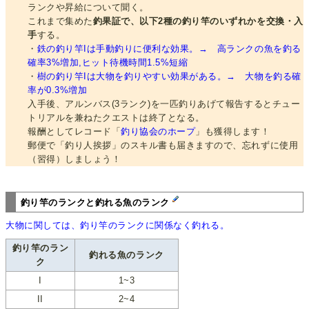
ランクや昇給について聞く。
これまで集めた
釣果証で、以下2種の釣り竿のいずれかを交換・入
手
する。
・
鉄の釣り竿Iは手動釣りに便利な効果。→ 高ランクの魚を釣る
確率3%増加,ヒット待機時間1.5%短縮
・
樹の釣り竿Iは大物を釣りやすい効果がある。→ 大物を釣る確
率が0.3%増加
入手後、アルンバス(3ランク)を一匹釣りあげて報告するとチュー
トリアルを兼ねたクエストは終了となる。
報酬としてレコード「
釣り協会のホープ
」も獲得します！
郵便で「釣り人挨拶」のスキル書も届きますので、忘れずに使用
（習得）しましょう！
釣り竿のランクと釣れる魚のランク
大物に関しては、釣り竿のランクに関係なく釣れる。
釣り竿のラン
釣れる魚のランク
ク
I
1~3
II
2~4