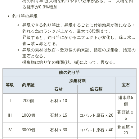
樹の釣り竿Iは大物を釣りやすい効果がある。→ 大物を釣
る確率が0.3%増加
釣り竿の昇級
昇級できる釣り竿は、昇級するごとに付加効果が倍になる・
釣れる魚のランクが上がる。最大で8段階まで。
昇級すると、釣り竿にかかるエフェクトが変化し、緑→水→
青→紫→赤となる。
昇級の素材は数百～数万個の釣果証、指定の採集物、指定の
宝石となる。
採集物は釣り竿の種類(鉄、樹)によって、異なる。
鉄の釣り竿
採集材料
等級
釣果証
宝石
石材
鉱石類
緋水晶5
II
200個
石材ｘ10
個
蒼藍鉱ｘ
III
1000個
石材ｘ15
コバルト原石ｘ20
5
蒼藍鉱ｘ
IV
3000個
石材ｘ30
コバルト原石ｘ40
20