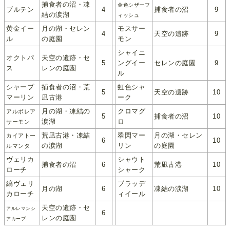
捕食者の沼・凍
金色シザーフ
ブルテン
4
捕食者の沼
9
結の涙湖
ィッシュ
黄金イー
月の湖・セレン
モスサー
4
天空の遺跡
9
ル
の庭園
モン
シャイニ
オクトパ
天空の遺跡・セ
5
ングイー
セレンの庭園
9
ス
レンの庭園
ル
シャープ
捕食者の沼・荒
虹色シャ
5
天空の遺跡
10
マーリン
凪古港
ーク
月の湖・凍結の
クロマグ
アルボレア
5
捕食者の沼
10
涙湖
ロ
サーモン
荒凪古港・凍結
翠閃マー
月の湖・セレン
カイアトー
6
10
の涙湖
リン
の庭園
ルマンタ
ヴェリカ
シャウト
捕食者の沼
6
荒凪古港
10
ローチ
シャーク
縞ヴェリ
ブラッデ
月の湖
6
凍結の涙湖
10
カローチ
ィイール
天空の遺跡・セ
アルレマンシ
6
レンの庭園
アカープ