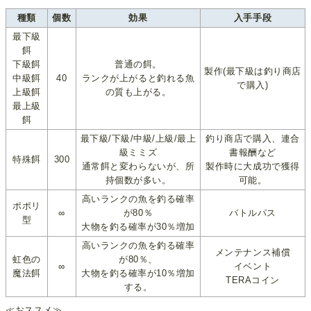
種類
個数
効果
入手手段
最下級
餌
下級餌
普通の餌。
製作(最下級は釣り商店
中級餌
40
ランクが上がると釣れる魚
で購入)
上級餌
の質も上がる。
最上級
餌
最下級/下級/中級/上級/最上
釣り商店で購入、連合
級ミミズ
書報酬など
特殊餌
300
通常餌と変わらないが、所
製作時に大成功で獲得
持個数が多い。
可能。
高いランクの魚を釣る確率
ポポリ
∞
が80％
バトルパス
型
大物を釣る確率が30％増加
高いランクの魚を釣る確率
メンテナンス補償
虹色の
が80％、
∞
イベント
魔法餌
大物を釣る確率が10％増加
TERAコイン
する。
≪おススメ≫