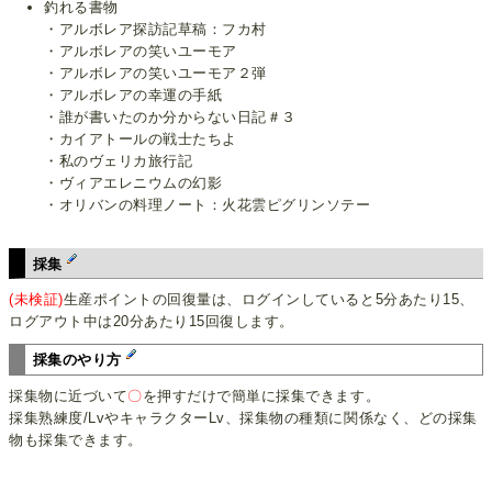
釣れる書物
・アルボレア探訪記草稿：フカ村
・アルボレアの笑いユーモア
・アルボレアの笑いユーモア２弾
・アルボレアの幸運の手紙
・誰が書いたのか分からない日記＃３
・カイアトールの戦士たちよ
・私のヴェリカ旅行記
・ヴィアエレニウムの幻影
・オリバンの料理ノート：火花雲ピグリンソテー
採集
(未検証)
生産ポイントの回復量は、ログインしていると5分あたり15、
ログアウト中は20分あたり15回復します。
採集のやり方
採集物に近づいて
〇
を押すだけで簡単に採集できます。
採集熟練度/LvやキャラクターLv、採集物の種類に関係なく、どの採集
物も採集できます。