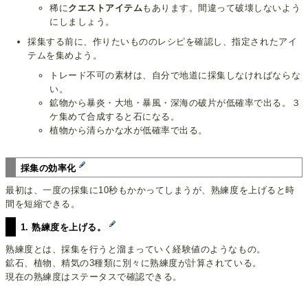
稀に
クエストアイテム
もあります。間違って破壊しないよう
にしましょう。
採集する前に、作りたいもののレシピを確認し、指定されたアイ
テムを集めよう。
トレード不可の素材は、自分で地道に採集しなければならな
い。
鉱物から暴炎・大地・暴風・深海の破片が低確率で出る。３
ケ集めて合成すると石になる。
植物から清らかな水が低確率で出る。
採集の効率化
最初は、一度の採集に10秒もかかってしまうが、熟練度を上げると時
間を短縮できる。
1. 熟練度を上げる。
熟練度とは、採集を行うと溜まっていく経験値のようなもの。
鉱石、植物、精気の3種類に別々に熟練度が計算されている。
現在の熟練度はステータスで確認できる。