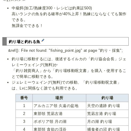
中級餌(加工/熟練度300・レシピは釣果証500)
高いランクの魚を釣る確率が40%上昇！熟練にならなくても製作
できる。
無課金でできる！
釣り場と釣れる魚
&ref(): File not found: "fishing_point.jpg" at page "釣り・採集";
釣り場に移動するには、後述するイルカの「釣り協会会長」ジェ
レミーウェイング(無料)か
「釣り雑貨商人」から「釣り場移動呪文書」を購入・使用するこ
とで簡単に移動できる。
ジェレミーウェイング(無料)での移動、「釣り場移動呪文書」
は、Lvに関係なく誰でも利用できる。
番号
場所
釣り場
1
アルカニア領 久遠の盆地
天空の遺跡 釣り場
2
東部領 荒凪古港
荒凪古港 釣り場
3
ポポリア領 月の湖
月の湖 釣り場
4
東部領 貪欲の渓谷
捕食者の沼 釣り場