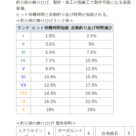
釣り師の飾りひげ。製作・加工の熟練工で製作可能になる仮面
装備。
ヒット待機時間と自動釣りあげ時間が短縮される。
≪釣り師の飾りひげランク表≫
ランク
ヒット待機時間短縮
自動釣りあげ時間減少
I
1.8%
2.5%
II
3.6%
5%
III
5.4%
7.5%
IV
7.2%
10.0%
V
9.0%
12.5%
VI
10.8%
15.0%
VII
12.6%
17.5%
VIII
14.4%
20.0%
IX
16.2%
22.5%
X
18%
25%
≪釣り師の飾りひげI 製作材料≫
ミスリルイン
ガーボルンイ
6
6
白色精石
5