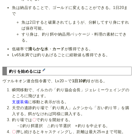
魚は納品することで、ゴールドに変えることができる。1日20ま
で
魚は2日すると破棄されてしまうが、分解してすり身にすれ
ば保存可能。
すり身は、釣り餌や納品用パッケージ・料理の素材にでき
る。
低確率で
清らかな水
・
カード
が獲得できる。
Lv65未満では釣りあげるごとに経験値も獲得できる。
釣りを始めるには
ヴァルキオン連合指令書で、Lv20～で
1日10釣り
が出る。
瞬間移動で、イルカの「釣り協会会長」ジェレミーウェイングの
ところに飛びます。
支援装備
に移動と表示が出る。
天空の遺跡釣り場で「釣り商人」ムテンから「古い釣り竿」を購
入する。餌がなければ同様に購入する。
釣り場では
〇
で釣りを開始する。
・□釣り餌選択 △釣り竿選択 ×釣りを中止する。
〇
押し続けるとキャスティングし、距離は最大25ｍまで可能。