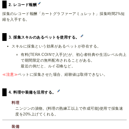
2. レコード報酬
採集のレコード報酬「カートグラファーアミュレット」採集時間2%短
縮を入手する。
3. 採集スキルのあるペットを使用する。
スキルに採集という効果があるペットが存在する。
有料(TERA COINで入手)だが、初心者特典や生活レベル向上
で期間限定の無料配布されることがある。
最近の例だと、ルイ召喚など。
≪注意≫
ペットに採集させた場合、経験値は取得できない。
4. 料理や装備を活用する。
料理
ニンジンの漬物。(料理の熟練工以上で作成可能)使用で採集速
度を20%上げてくれる。
装備