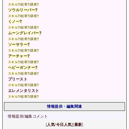
スキル
?
/
紋章
?
/
講座
?
ソウルリーパー
?
スキル
?
/
紋章
?
/
講座
?
くノ一
?
スキル
?
/
紋章
?
/
講座
?
ムーングレイバー
?
スキル
?
/
紋章
?
/
講座
?
ソーサラー
?
スキル
?
/
紋章
?
/
講座
?
アーチャー
?
スキル
?
/
紋章
?
/
講座
?
ヘビーガンナー
?
スキル
?
/
紋章
?
/
講座
?
プリースト
スキル
?
/
紋章
?
/
講座
?
エレメンタリスト
スキル
?
/
紋章
?
/
講座
?
情報提供・編集関連
情報提供/編集コメント
[
人気
/
今日人気
][
最新
]