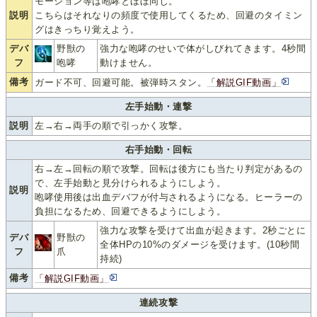
モーション等は咆哮とほぼ同じ。
説明
こちらはそれなりの頻度で使用してくるため、回避のタイミン
グはきっちり覚えよう。
デバ
野獣の
強力な咆哮のせいで体がしびれてきます。4秒間
フ
咆哮
動けません。
備考
ガード不可、回避可能。被弾時スタン。
「解説GIF動画」
左手始動・連撃
説明
左→右→両手の順で引っかく攻撃。
右手始動・回転
右→左→回転の順で攻撃。回転は後方にも当たり判定があるの
で、左手始動と見分けられるようにしよう。
説明
咆哮使用後は出血デバフが付与されるようになる。ヒーラーの
負担になるため、回避できるようにしよう。
強力な攻撃を受けて出血が起きます。2秒ごとに
デバ
野獣の
全体HPの10%のダメージを受けます。(10秒間
フ
爪
持続)
備考
「解説GIF動画」
連続攻撃