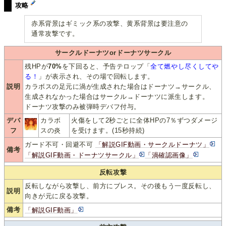
攻略
赤系背景はギミック系の攻撃、黄系背景は要注意の
通常攻撃です。
サークルドーナツorドーナツサークル
残HPが
70%
を下回ると、予告テロップ「
全て燃やし尽くしてや
る！
」が表示され、その場で回転します。
説明
カラボスの足元に渦が生成された場合はドーナツ→サークル、
生成されなかった場合はサークル→ドーナツに派生します。
ドーナツ攻撃のみ被弾時デバフ付与。
デバ
カラボ
火傷をして2秒ごとに全体HPの7％ずつダメージ
フ
スの炎
を受けます。(15秒持続)
ガード不可・回避不可
「解説GIF動画・サークルドーナツ」
備考
「解説GIF動画・ドーナツサークル」
「渦確認画像」
反転攻撃
反転しながら攻撃し、前方にブレス。その後もう一度反転し、
説明
向きが元に戻る攻撃。
備考
「解説GIF動画」