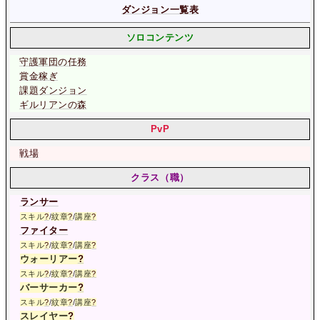
ダンジョン一覧表
ソロコンテンツ
守護軍団の任務
賞金稼ぎ
課題ダンジョン
ギルリアンの森
PvP
戦場
クラス（職）
ランサー
スキル
?
/
紋章
?
/
講座
?
ファイター
スキル
?
/
紋章
?
/
講座
?
ウォーリアー
?
スキル
?
/
紋章
?
/
講座
?
バーサーカー
?
スキル
?
/
紋章
?
/
講座
?
スレイヤー
?