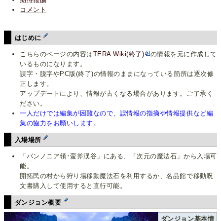
コメント
はじめに
こちらのページの内容は
TERA Wiki(終了)
の情報を元に作成して
いるものになります。
誤字・脱字やPC版(終了)の情報のままになっている箇所は逐次修
正します。
アップデートにより、情報が古くなる場合があります。ご了承く
ださい。
一人だけでは編集が困難なので、誤情報の指摘や情報提供など編
集の協力をお願いします。
入場場所
「パンノニア領･蛮斧渓谷」にある、「次元の魔法石」から入場可
能。
開拓民の村から狩り場移動魔法石を利用するか、名品館で移動呪
文書購入して使用すると直行可能。
ダンジョン概要
ダンジョン基本情