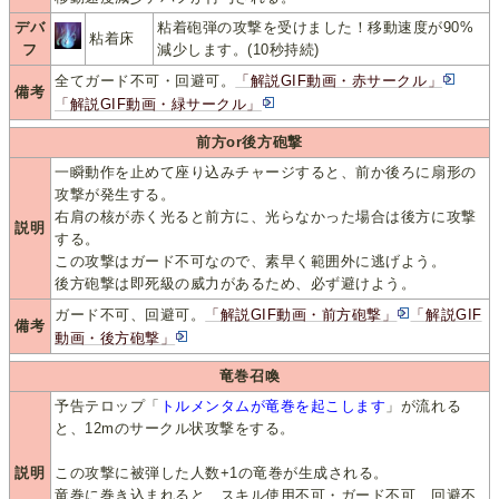
デバ
粘着砲弾の攻撃を受けました！移動速度が90%
粘着床
フ
減少します。(10秒持続)
全てガード不可・回避可。
「解説GIF動画・赤サークル」
備考
「解説GIF動画・緑サークル」
前方or後方砲撃
一瞬動作を止めて座り込みチャージすると、前か後ろに扇形の
攻撃が発生する。
右肩の核が赤く光ると前方に、光らなかった場合は後方に攻撃
説明
する。
この攻撃はガード不可なので、素早く範囲外に逃げよう。
後方砲撃は即死級の威力があるため、必ず避けよう。
ガード不可、回避可。
「解説GIF動画・前方砲撃」
「解説GIF
備考
動画・後方砲撃」
竜巻召喚
予告テロップ「
トルメンタムが竜巻を起こします
」が流れる
と、12mのサークル状攻撃をする。
説明
この攻撃に被弾した人数+1の竜巻が生成される。
竜巻に巻き込まれると、スキル使用不可・ガード不可、回避不