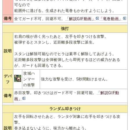
可なので
範囲外に逃げる。生成された竜巻もかわすようにしよう。
備考
全てガード不可、回避不可。
「解説GIF動画」
「竜巻動画」
強打
右肩の核が赤く光ったあと、左手を叩きつける攻撃。
被弾するとスタンし、近距離多段攻撃に派生。
説明
スタンは解除可能なのでヒラは素早く解除してあげよう。
近距離多段攻撃は全弾被弾したら即死するほどの威力がある
が、ガードも回避もできる。
攻城ハ
デバ
ンマー
強力な攻撃を受け、5秒間動けません。
フ
の衝撃
赤目攻撃。叩きつけはガード不可・回避可能。
「解説GIF動
備考
画」
ランダム叩きつけ
左手を回転させたあと、ランタゲ対象に右手を叩きつける攻
撃。
説明
巻き込まないように、味方から離れよう。