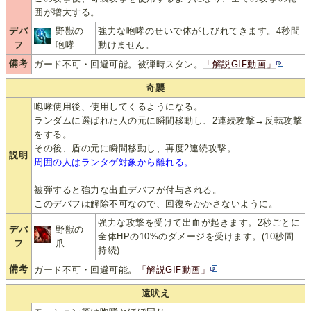
囲が増大する。
デバ
野獣の
強力な咆哮のせいで体がしびれてきます。4秒間
フ
咆哮
動けません。
備考
ガード不可・回避可能。被弾時スタン。
「解説GIF動画」
奇襲
咆哮使用後、使用してくるようになる。
ランダムに選ばれた人の元に瞬間移動し、2連続攻撃→反転攻撃
をする。
その後、盾の元に瞬間移動し、再度2連続攻撃。
説明
周囲の人はランタゲ対象から離れる。
被弾すると強力な出血デバフが付与される。
このデバフは解除不可なので、回復をかかさないように。
強力な攻撃を受けて出血が起きます。2秒ごとに
デバ
野獣の
全体HPの10%のダメージを受けます。(10秒間
フ
爪
持続)
備考
ガード不可・回避可能。
「解説GIF動画」
遠吠え