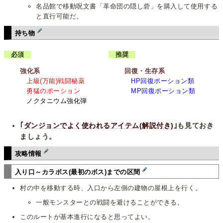
名品館で移動呪文書「革命団の隠し砦」を購入して使用する
と直行可能だ。
持ち物
必須
推奨
強化系
回復・生存系
上級(万能)戦闘秘薬
HP回復ポーション類
勇猛のポーション
MP回復ポーション類
ノクタニウム強化弾
｢ダンジョンでよく使われるアイテム(解説付き)｣
も見ておき
ましょう。
攻略情報
入り口～カラボス(最初のボス)までの区間
村の中を移動する時、入口から左側の建物の屋根上を行く。
一般モンスターとの戦闘を避けることができる。
このルートが基本進行になると思ってよい。