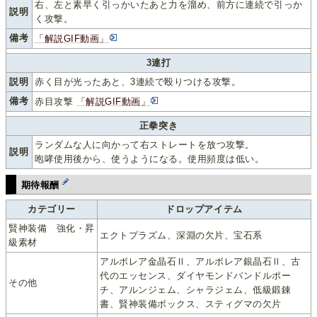
右、左と素早く引っかいたあと力を溜め、前方に連続で引っか
説明
く攻撃。
備考
「解説GIF動画」
3連打
説明
赤く目が光ったあと、3連続で殴りつける攻撃。
備考
赤目攻撃
「解説GIF動画」
正拳突き
ランダムな人に向かって右ストレートを放つ攻撃。
説明
咆哮使用後から、使うようになる。使用頻度は低い。
期待報酬
カテゴリー
ドロップアイテム
賢神装備 強化・昇
エクトプラズム、深淵の欠片、宝石系
級素材
アルボレア金晶石Ⅱ、アルボレア銀晶石Ⅱ、古
代のエッセンス、ダイヤモンドバンドルポー
その他
チ、アルンジェム、シャラジェム、低級鍛錬
書、賢神装備ボックス、スティグマの欠片