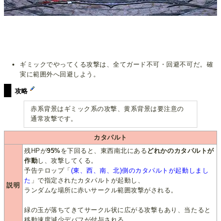
ギミックでやってくる攻撃は、全てガード不可・回避不可だ。確
実に範囲外へ回避しよう。
攻略
赤系背景はギミック系の攻撃、黄系背景は要注意の
通常攻撃です。
カタパルト
残HPが
95%
を下回ると、東西南北にある
どれかのカタパルトが
作動
し、攻撃してくる。
予告テロップ「
(東、西、南、北)側のカタパルトが起動しまし
た
」で指定されたカタパルトが起動し、
説明
ランダムな場所に赤いサークル範囲攻撃がされる。
緑の玉が落ちてきてサークル状に広がる攻撃もあり、当たると
移動速度減少デバフが付与される。