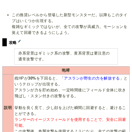
この推奨レベルから登場した新型モンスターだ。以降もこのタイ
プはいくつか出現する。
複雑なギミックではないが、全ての攻撃が高威力。モーションを
覚えて回避できるようにしよう。
攻略
赤系背景はギミック系の攻撃、黄系背景は要注意の
通常攻撃です。
咆哮
残HPが
30%
を下回ると、「
アスランが野生の力を解放する
」と
いうテロップが出現する。
アスランが力を貯め始め、一定時間後にフィールド全体に吹き
飛ばし・スタン付きの攻撃をする。
説明
挙動を良く見て、少し顔を上げた瞬間に回避すると、避けるこ
とができる。
ランサーのイージスフィールドを使用することで、安全に回避
可能。
この攻撃後、奇襲攻撃を使用するようになり、全ての攻撃の範