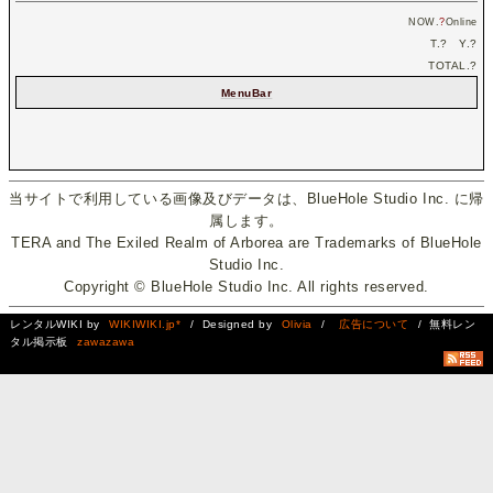
NOW.
?
Online
T.
?
Y.
?
TOTAL.
?
MenuBar
当サイトで利用している画像及びデータは、BlueHole Studio Inc. に帰
属します。
TERA and The Exiled Realm of Arborea are Trademarks of BlueHole
Studio Inc.
Copyright © BlueHole Studio Inc. All rights reserved.
レンタルWIKI by
WIKIWIKI.jp*
/ Designed by
Olivia
/
広告について
/ 無料レン
タル掲示板
zawazawa