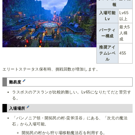
報
入場可能
Lv65
Lv
以上
最大5
パーティ
人構
ー構成
成
推奨アイ
テムレベ
455
ル
エリートステータス保有時、挑戦回数が増加します。
難易度
ラスボスのアスランが比較的難しい。Lv65になりたてだと苦労す
る。
入場場所
「パンノニア領・開拓民の村-蛮斧渓谷」にある、「次元の魔法
石」から入場可能。
開拓民の村から狩り場移動魔法石を利用する。