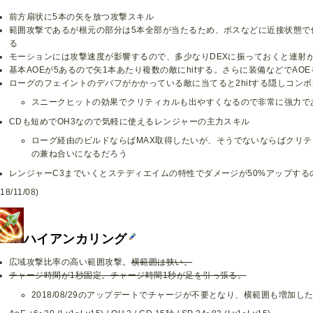
前方扇状に5本の矢を放つ攻撃スキル
範囲攻撃であるが根元の部分は5本全部が当たるため、ボスなどに近接状態で
る
モーションには攻撃速度が影響するので、多少なりDEXに振っておくと連射
基本AOEが5あるので矢1本あたり複数の敵にhitする。さらに装備などでAO
ローグのフェイントのデバフがかかっている敵に当てると2hitする隠しコン
スニークヒットの効果でクリティカルも出やすくなるので非常に強力で
CDも短めでOH3なので気軽に使えるレンジャーの主力スキル
ローグ経由のビルドならばMAX取得したいが、そうでないならばクリ
の兼ね合いになるだろう
レンジャーC3までいくとステディエイムの特性でダメージが50%アップす
18/11/08)
ハイアンカリング
広域攻撃比率の高い範囲攻撃。
横範囲は狭い。
チャージ時間が1秒固定。チャージ時間1秒が足を引っ張る。
2018/08/29のアップデートでチャージが不要となり、横範囲も増加し