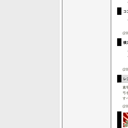
コ
(20
後
(20
レ
素
弓
す
(20