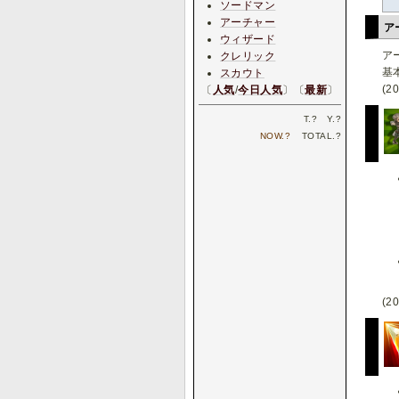
ソードマン
アーチャー
ア
ウィザード
ア
クレリック
基
スカウト
(20
〔
人気
/
今日人気
〕〔
最新
〕
T.
?
Y.
?
NOW.
?
TOTAL.
?
(20