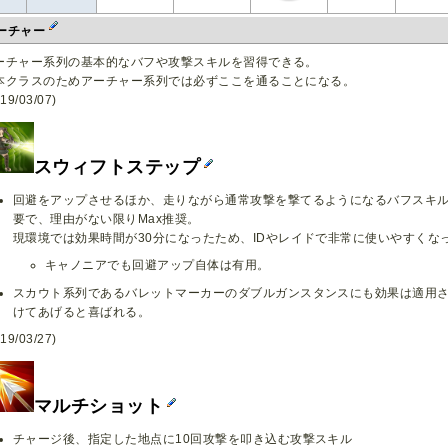
ーチャー
ーチャー系列の基本的なバフや攻撃スキルを習得できる。
本クラスのためアーチャー系列では必ずここを通ることになる。
19/03/07)
スウィフトステップ
回避をアップさせるほか、走りながら通常攻撃を撃てるようになるバフスキ
要で、理由がない限りMax推奨。
現環境では効果時間が30分になったため、IDやレイドで非常に使いやすくな
キャノニアでも回避アップ自体は有用。
スカウト系列であるバレットマーカーのダブルガンスタンスにも効果は適用さ
けてあげると喜ばれる。
19/03/27)
マルチショット
チャージ後、指定した地点に10回攻撃を叩き込む攻撃スキル