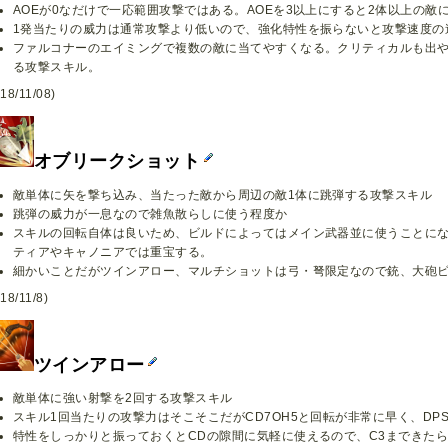
AOEが0なだけで一応範囲攻撃ではある。AOEを3以上にすると2体以上の敵
1発当たりの威力は通常攻撃より低いので、強化特性を振らないと攻撃速度の
ファルコナーのエイミングで複数の敵に当てやすくなる。クリティカルも出
る攻撃スキル。
18/11/08)
オブリークショット
敵単体に矢を撃ち込み、当たった敵から周辺の敵1体に跳弾する攻撃スキル
跳弾の威力が一息なので雑魚散らしに使う程度か
スキルの回転自体は良いため、ビルドによってはメイン武器並に使うことに
ティアやキャノニアでは重宝する。
細かいことだがツインアロー、マルチショットは弓・弩限定なので銃、大砲ビ
18/11/8)
ツインアロー
敵単体に強い射撃を2回する攻撃スキル
スキル1回当たりの攻撃力はそこそこだがCD7OH5と回転が非常に早く、DP
特性をしっかりと振っておくとCDの隙間に気軽に使えるので、C3まできた