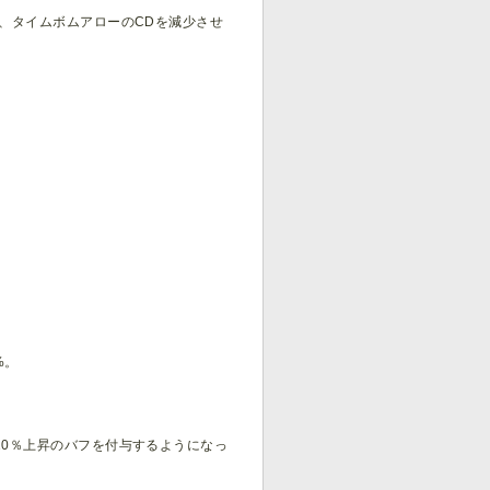
ット、タイムボムアローのCDを減少させ
%。
ジ10％上昇のバフを付与するようになっ