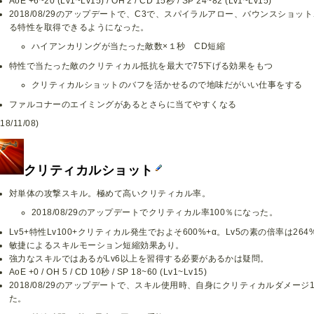
AoE +6~20 (Lv1~Lv15) / OH 2 / CD 15秒 / SP 24~82 (Lv1~Lv15)
2018/08/29のアップデートで、C3で、スパイラルアロー、バウンスショ
る特性を取得できるようになった。
ハイアンカリングが当たった敵数×１秒 CD短縮
特性で当たった敵のクリティカル抵抗を最大で75下げる効果をもつ
クリティカルショットのバフを活かせるので地味だがいい仕事をする
ファルコナーのエイミングがあるとさらに当てやすくなる
18/11/08)
クリティカルショット
対単体の攻撃スキル。極めて高いクリティカル率。
2018/08/29のアップデートでクリティカル率100％になった。
Lv5+特性Lv100+クリティカル発生でおよそ600%+α。Lv5の素の倍率は264
敏捷によるスキルモーション短縮効果あり。
強力なスキルではあるがLv6以上を習得する必要があるかは疑問。
AoE +0 / OH 5 / CD 10秒 / SP 18~60 (Lv1~Lv15)
2018/08/29のアップデートで、スキル使用時、自身にクリティカルダメー
た。