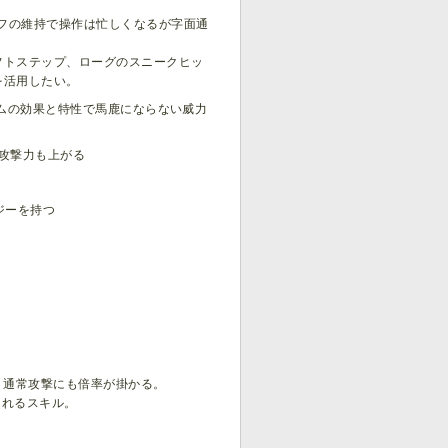
フの維持で操作は忙しくなるが字面通
フトステップ、ローグのスニークヒッ
を活用したい。
イムの効果と特性で馬鹿にならない威力
攻撃力も上がる
ジーを持つ
。通常攻撃にも倍率が掛かる。
くれるスキル。