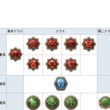
基本クラス
クラス
隠しク
撃系
御系
援系