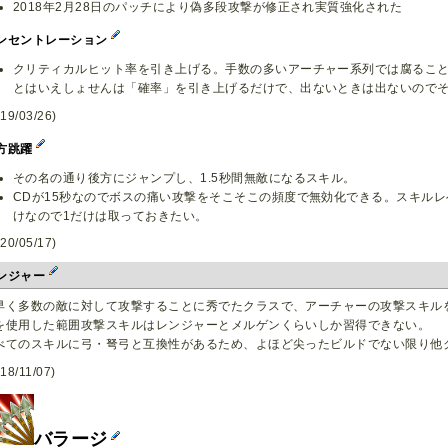
2018年2月28日のパッチにより偽多段攻撃が修正され実質強化された
ンセントレーション
クリティカルヒット率を引き上げる。手数の多いアーチャー系列では腐ること
とはいえしょせんは「確率」を引き上げるだけで、出ないときは出ないので
19/03/26)
方跳躍
その名の通り後方にジャンプし、1.5秒間無敵になるスキル。
CDが15秒なのでボスの痛い攻撃をそこそこの頻度で無効化できる。スキル
けなので1だけは取っておきたい。
20/05/17)
ンジャー
早く多数の敵に対して攻撃することに秀でたクラスで、アーチャーの攻撃スキル
を使用した範囲攻撃スキルはレンジャーとメルゲンくらいしか習得できない。
べてのスキルに弓・弩弓と互換性があるため、よほど尖ったビルドでない限り他
18/11/07)
バラージ