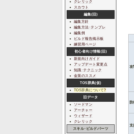
クレリック
スカウト
編集(旧)
編集方針
編集方法･テンプレ
編集例
ビルド報告掲示板
練習用ページ
初心者向け情報(旧)
新規向けガイド
アップデート変更点
攻
知識･テクニック
金策のススメ
TOS辞典(仮)
TOS辞典について
?
旧データ
防
ソードマン
アーチャー
ウィザード
クレリック
支
スキル･ビルドパーツ