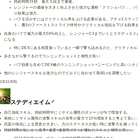
持続時間15秒 最大５回まで重複。
レンジャーの価値を大きく向上させた強力な通称「クリショバフ」。バ
り効果は強力。
バフを活かすにはクリティカル率を上げる必要がある。アチャ2スウィ
ト、鷹3のファーストストライク特性やクリティカル抵抗を下げる効果
自身のバフで威力が最大50%向上し、レンジャーC3までいくとステディエ
になる
特にDEXにある程度振っていると一瞬で撃ち込めるのと、クリティカル
歩きながら撃てるのでランニングショットと相性が良い
バフ効果も含めてDEX極のランニングショット+ニーリングと高いシナ
他のレンジャースキルも強力なのでビルドに合わせて取得Lvを調整したい
18/11/08)
ステディエイム
自己強化スキル。持続時間中にミサイル属性のダメージが%で増加する。
単純にミサイル属性の攻撃スキルの倍率が最大で15%増加すると考えて良い
武器の強化による恩恵が大きい。力のステータスが低い時に攻撃力を補って
持続時間が短いから倍率+速度+連射性の3つが優れたスキルと相性が良い。