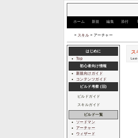
[
ホーム
|
新規
|
編集
|
添付
]
>
スキル
> アーチャー
はじめに
ス
Top
Last
初心者向け情報
新規向けガイド
コンテンツガイド
ビルド考察 (旧)
ビルドガイド
スキルガイド
ビルド一覧
ソードマン
アーチャー
ウィザード