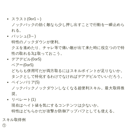
スラスト(0or1～)
ノックバックの効く敵なら少し押し出すことで行動を一瞬止めら
れる。
バッシュ(3～)
特性のノックダウンが便利。
クエを進めたり、チャレ等で痛い敵が出て来た時に役立つので特
性の取れる3は取っておこう。
デアデビル(0or5)
ベアー(0or5)
どちらも併用可だが両方取るにはスキルポイントが足りないか。
タンクとして特化するわけでなければデアデビルでいいだろう。
ペインバリア(5)
ノックバックノックダウンしなくなる超便利スキル。最大取得推
奨。
リベレート(1)
現在はヘイト値を気にするコンテンツは少ないか。
特性はどちらかだが攻撃か防御アップバフとしても使える。
スキル取得例
①