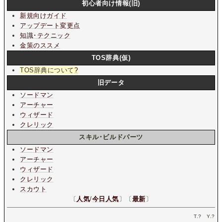
初心者向け情報(旧)
新規向けガイド
アップデート変更点
知識･テクニック
金策のススメ
TOS辞典(仮)
TOS辞典について
?
旧データ
ソードマン
アーチャー
ウィザード
クレリック
スキル･ビルドパーツ
ソードマン
アーチャー
ウィザード
クレリック
スカウト
〔
人気
/
今日人気
〕〔
最新
〕
T.
?
Y.
?