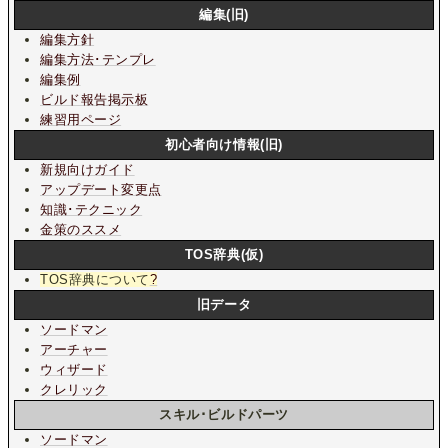
編集(旧)
編集方針
編集方法･テンプレ
編集例
ビルド報告掲示板
練習用ページ
初心者向け情報(旧)
新規向けガイド
アップデート変更点
知識･テクニック
金策のススメ
TOS辞典(仮)
TOS辞典について
?
旧データ
ソードマン
アーチャー
ウィザード
クレリック
スキル･ビルドパーツ
ソードマン