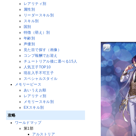
レアリティ別
属性別
リーダースキル別
スキル別
国別
特徴（萌え）別
年齢別
声優別
見た目で探す（画像）
コンプ報酬でお迎え
チュートリアル後に選べる15人
人気王子TOP10
現在入手不可王子
スペシャルスタイル
メモリーピース
あいうえお順
レアリティ別
メモリースキル別
EXスキル別
攻略
ワールドマップ
第1部
アルストリア