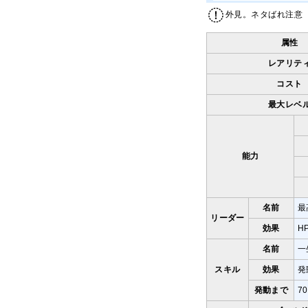
外見。ネタばれ注意
属性
レアリテ
コスト
最大レベ
能力
名前
最
リーダー
効果
H
名前
一
スキル
効果
発
発動まで
7