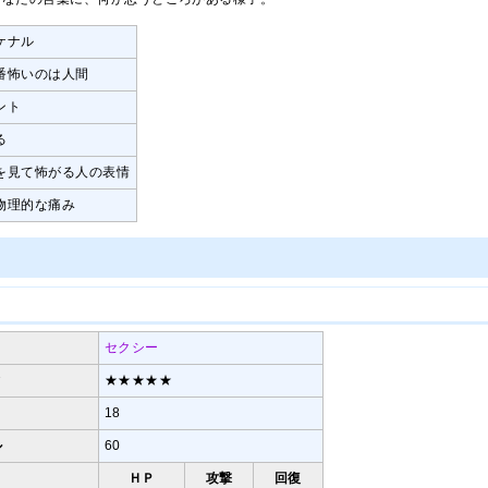
ケナル
番怖いのは人間
ント
る
を見て怖がる人の表情
物理的な痛み
セクシー
ィ
★★★★★
18
ル
60
ＨＰ
攻撃
回復