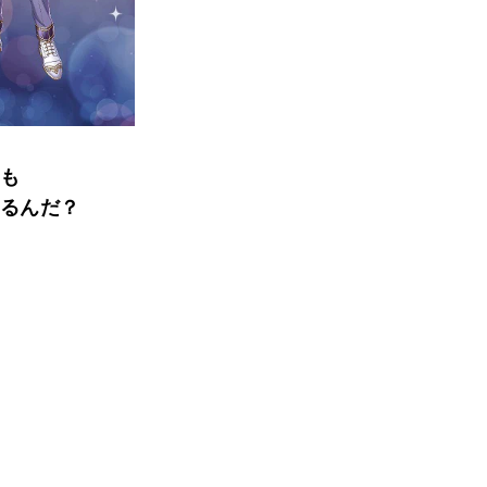
も
るんだ？