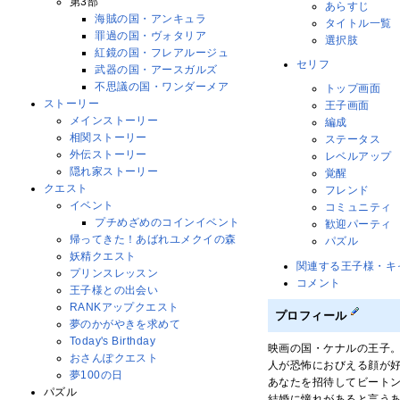
第3部
あらすじ
海賊の国・アンキュラ
タイトル一覧
罪過の国・ヴォタリア
選択肢
紅鏡の国・フレアルージュ
セリフ
武器の国・アースガルズ
不思議の国・ワンダーメア
トップ画面
ストーリー
王子画面
メインストーリー
編成
相関ストーリー
ステータス
外伝ストーリー
レベルアップ
隠れ家ストーリー
覚醒
クエスト
フレンド
イベント
コミュニティ
プチめざめのコインイベント
歓迎パーティ
帰ってきた！あばれユメクイの森
パズル
妖精クエスト
関連する王子様・キ
プリンスレッスン
コメント
王子様との出会い
RANKアップクエスト
プロフィール
夢のかがやきを求めて
Today's Birthday
映画の国・ケナルの王子
おさんぽクエスト
人が恐怖におびえる顔が
夢100の日
あなたを招待してビート
パズル
結婚に憧れがあると言う