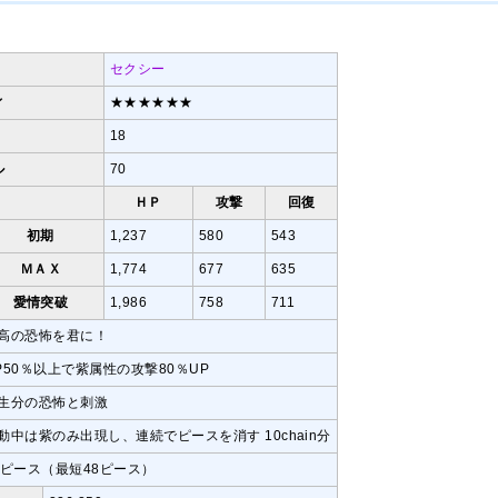
セクシー
ィ
★★★★★★
18
ル
70
ＨＰ
攻撃
回復
初期
1,237
580
543
ＭＡＸ
1,774
677
635
愛情突破
1,986
758
711
高の恐怖を君に！
P50％以上で紫属性の攻撃80％UP
生分の恐怖と刺激
動中は紫のみ出現し、連続でピースを消す 10chain分
0ピース（最短48ピース）