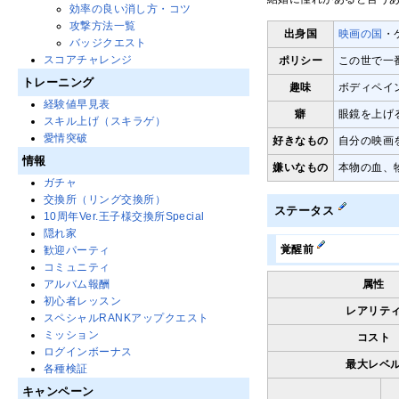
効率の良い消し方・コツ
攻撃方法一覧
出身国
映画の国
・
バッジクエスト
スコアチャレンジ
ポリシー
この世で一
トレーニング
趣味
ボディペイ
経験値早見表
癖
眼鏡を上げ
スキル上げ（スキラゲ）
愛情突破
好きなもの
自分の映画
情報
嫌いなもの
本物の血、
ガチャ
交換所（リング交換所）
ステータス
10周年Ver.王子様交換所Special
隠れ家
覚醒前
歓迎パーティ
コミュニティ
アルバム報酬
属性
初心者レッスン
レアリテ
スペシャルRANKアップクエスト
ミッション
コスト
ログインボーナス
最大レベ
各種検証
キャンペーン