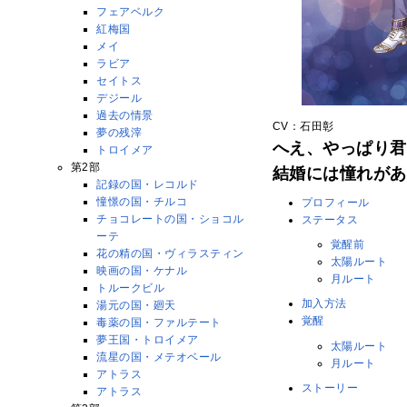
フェアベルク
紅梅国
メイ
ラビア
セイトス
デジール
過去の情景
CV：石田彰
夢の残滓
へえ、やっぱり君
トロイメア
第2部
結婚には憧れがあ
記録の国・レコルド
憧憬の国・チルコ
プロフィール
チョコレートの国・ショコル
ステータス
ーテ
覚醒前
花の精の国・ヴィラスティン
太陽ルート
映画の国・ケナル
月ルート
トルークビル
加入方法
湯元の国・廻天
覚醒
毒薬の国・ファルテート
夢王国・トロイメア
太陽ルート
流星の国・メテオベール
月ルート
アトラス
ストーリー
アトラス