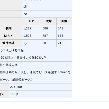
18
ル
70
ＨＰ
攻撃
回復
初期
1,237
580
543
ＭＡＸ
1,526
787
635
愛情突破
1,709
881
711
に作り上げる作品
P50％以上で紫属性の攻撃80％UP
別な登場人物
動中は紫のみ出現し、連続でピースを消す 8chain分
1ピース（最短42ピース）
226,250
けら
100個