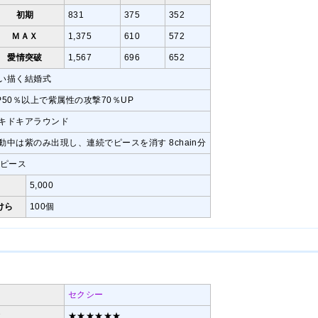
初期
831
375
352
ＭＡＸ
1,375
610
572
愛情突破
1,567
696
652
い描く結婚式
P50％以上で紫属性の攻撃70％UP
キドキアラウンド
動中は紫のみ出現し、連続でピースを消す 8chain分
0ピース
5,000
けら
100個
セクシー
ィ
★★★★★★