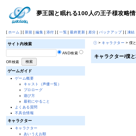
夢王国と眠れる100人の王子様攻略情報 
[
ホーム
] [
新規
|
編集
|
添付
] [
一覧
|
最終更新
|
差分
|
バックアップ
] [
凍結
>
キャラクター
> 僕
サイト内検索
AND検索
キャラクター/僕
OR検索
ゲームガイド
ゲーム概要
キャスト（声優一覧）
プロローグ
遊び方
最初にやること
よくある質問
不具合情報
キャラクター
キャラクター
あいうえお順