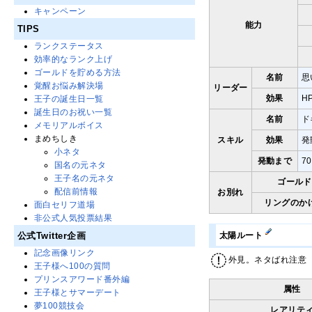
キャンペーン
能力
TIPS
ランクステータス
効率的なランク上げ
ゴールドを貯める方法
名前
思
覚醒お悩み解決場
リーダー
効果
H
王子の誕生日一覧
誕生日のお祝い一覧
名前
ド
メモリアルボイス
まめちしき
スキル
効果
発
小ネタ
発動まで
7
国名の元ネタ
王子名の元ネタ
ゴールド
配信前情報
お別れ
リングのか
面白セリフ道場
非公式人気投票結果
公式Twitter企画
太陽ルート
記念画像リンク
外見。ネタばれ注意
王子様へ100の質問
プリンスアワード番外編
属性
王子様とサマーデート
夢100競技会
レアリテ