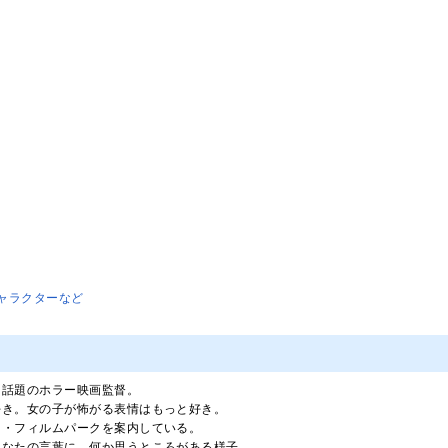
ャラクターなど
。話題のホラー映画監督。
好き。女の子が怖がる表情はもっと好き。
ン・フィルムパークを案内している。
あなたの言葉に、何か思うところがある様子。