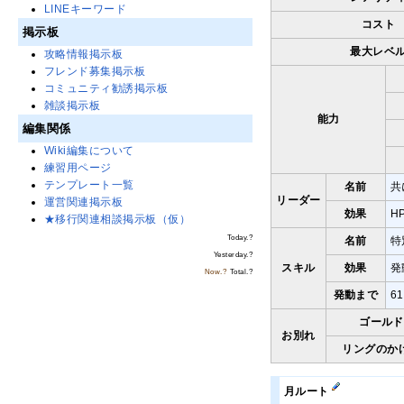
LINEキーワード
コスト
掲示板
最大レベ
攻略情報掲示板
フレンド募集掲示板
コミュニティ勧誘掲示板
雑談掲示板
能力
編集関係
Wiki編集について
練習用ページ
テンプレート一覧
名前
共
リーダー
運営関連掲示板
効果
H
★移行関連相談掲示板（仮）
Today.
?
名前
特
Yesterday.
?
スキル
効果
発
Now.
?
Total.
?
発動まで
6
ゴールド
お別れ
リングのか
月ルート